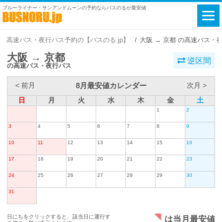
ブルーライナー・サンアンドムーンの予約ならバスのるが最安値
高速バス・夜行バス予約の【バスのる.jp】
大阪 → 京都 の高速バス・
大阪 → 京都
逆区間
の高速バス・夜行バス
8月最安値カレンダー
< 前月
次月 >
日
月
火
水
木
金
土
1
2
3
4
5
6
7
8
9
10
11
12
13
14
15
16
17
18
19
20
21
22
23
24
25
26
27
28
29
30
31
日にちをクリックすると、該当日に運行す
は当月最安値