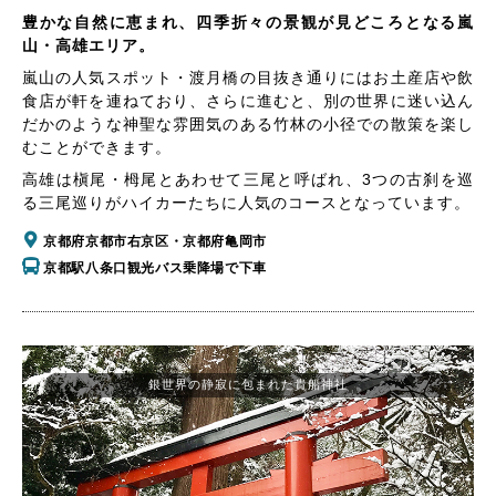
豊かな自然に恵まれ、四季折々の景観が見どころとなる嵐
山・高雄エリア。
嵐山の人気スポット・渡月橋の目抜き通りにはお土産店や飲
食店が軒を連ねており、さらに進むと、別の世界に迷い込ん
だかのような神聖な雰囲気のある竹林の小径での散策を楽し
むことができます。
高雄は槇尾・栂尾とあわせて三尾と呼ばれ、3つの古刹を巡
る三尾巡りがハイカーたちに人気のコースとなっています。
京都府京都市右京区・京都府亀岡市
京都駅八条口観光バス乗降場で下車
銀世界の静寂に包まれた貴船神社