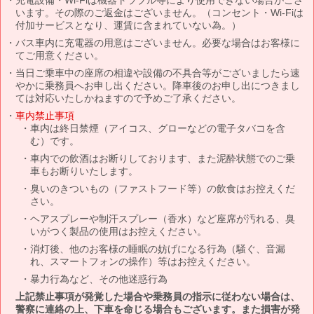
います。その際のご返金はございません。（コンセント・Wi-Fiは
付加サービスとなり、運賃に含まれていない為。）
バス車内に充電器の用意はございません。必要な場合はお客様に
てご用意ください。
当日ご乗車中の座席の相違や設備の不具合等がございましたら速
やかに乗務員へお申し出ください。降車後のお申し出につきまし
ては対応いたしかねますので予めご了承ください。
車内禁止事項
車内は終日禁煙（アイコス、グローなどの電子タバコを含
む）です。
車内での飲酒はお断りしております、また泥酔状態でのご乗
車もお断りいたします。
臭いのきついもの（ファストフード等）の飲食はお控えくだ
さい。
ヘアスプレーや制汗スプレー（香水）など座席が汚れる、臭
いがつく製品の使用はお控えください。
消灯後、他のお客様の睡眠の妨げになる行為（騒ぐ、音漏
れ、スマートフォンの操作）等はお控えください。
暴力行為など、その他迷惑行為
上記禁止事項が発覚した場合や乗務員の指示に従わない場合は、
警察に連絡の上、下車を命じる場合もございます。また損害が発