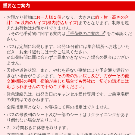
重要なご案内
お預かり荷物は
お一人様１個
となり、大きさは
縦・横・高さの合
計1.2m以内のサイズ(機内持込サイズ)
までとなります。制限を超
えたお荷物はお預かりできません。
→その他手荷物に関する案内は
「手荷物のご案内」
をご確認くだ
さい。
バスは定刻に出発します。出発15分前には集合場所へお越しいた
だき、お乗り遅れには十分ご注意ください。
※出発時間に間に合わずご乗車できなかった場合の返金はござい
ません。
天候や道路状況、また、やむを得ない事情により予定通り運行で
きない場合がございます。
その際の払い戻し及び、万が一その他
交通機関の利用、宿泊が生じた場合でも弊社は一切その請求には
応じられませんので予めご了承ください。
緊急連絡先は、出発当日のキャンセル受付専用です。ご乗車場所
の案内はできかねます。
全席指定席となり、お客様にて席の指定はできません。
バスの最後列のシート及び一部のシートはリクライニングがあま
り倒れない場合があります。
2、3時間おきに休憩を取ります。
充電設備・Wi-Fiは機器トラブル等により使用できない場合がござ