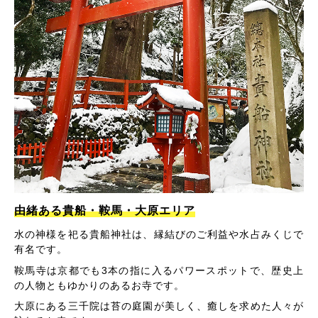
由緒ある貴船・鞍馬・大原エリア
水の神様を祀る貴船神社は、縁結びのご利益や水占みくじで
有名です。
鞍馬寺は京都でも3本の指に入るパワースポットで、歴史上
の人物ともゆかりのあるお寺です。
大原にある三千院は苔の庭園が美しく、癒しを求めた人々が