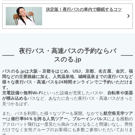
決定版！夜行バスの車内で睡眠するコツ
夜行バス・高速バスの予約ならバ
スのる.jp
バスのる.jpは大阪⇔京都をはじめ、USJ、京都、名古屋、金沢、福
岡などの主要路線に加え、人気温泉地、城崎温泉までの直行バスなど
様々な夜行バス・高速バスを24時間オンラインでご予約いただけま
す。
充電設備
や
無料Wi-Fi
といった設備が充実したバスや、
自転車や楽器
が積み込める
バスなど、あなたに合った夜行バス・高速バスがきっと
見つかるはず。
また、バスを利用した様々なツアーも展開。なかでも
航空祭見学ツア
ー
は
催行率94％を誇る人気ツアー。ブルーインパルス
による感動の
アクロバット飛行は一度見たら病みつきになること間違いなし。男性
だけでなく女性グループのお客様にも多数ご参加いただいておりま