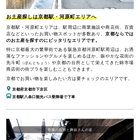
お土産探しは京都駅・河原町エリアへ
京都駅・河原町エリアは、駅周辺に商業施設や商店街、百貨
店などといったお買い物スポットが多数あり、
京都ならでは
のお土産を探すのにピッタリなエリアです。
特に京都最大の繁華街である阪急京都河原町駅周辺は、お洒
落なファッションやグルメを楽しめるほか、賑やかな花街の
先斗町
や京都の台所として栄えてきた錦市場
（ぽんとちょう）
商店街の街ブラを楽しむこともできます。
京都でお買い物を楽しみたい方は要チェックのエリアです。
京都府京都市下京区
京都駅八条口観光バス乗降場で下車
祇園の石畳と舞妓さんの姿