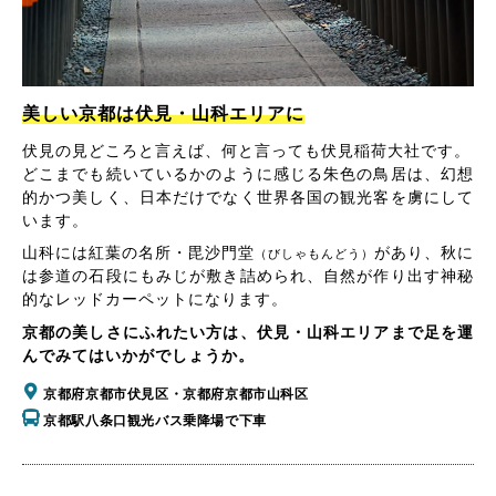
美しい京都は伏見・山科エリアに
伏見の見どころと言えば、何と言っても伏見稲荷大社です。
どこまでも続いているかのように感じる朱色の鳥居は、幻想
的かつ美しく、日本だけでなく世界各国の観光客を虜にして
います。
山科には紅葉の名所・毘沙門堂
があり、秋に
（びしゃもんどう）
は参道の石段にもみじが敷き詰められ、自然が作り出す神秘
的なレッドカーペットになります。
京都の美しさにふれたい方は、伏見・山科エリアまで足を運
んでみてはいかがでしょうか。
京都府京都市伏見区・京都府京都市山科区
京都駅八条口観光バス乗降場で下車