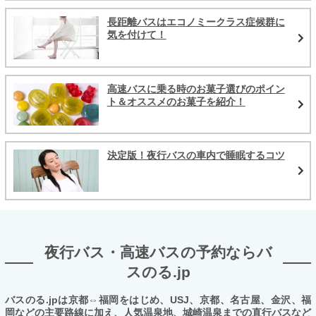
長距離バスはエコノミークラス症候群に
気を付けて！
高速バスに乗る時のお菓子選びのポイン
ト＆オススメのお菓子を紹介！
決定版！夜行バスの車内で睡眠するコツ
夜行バス・高速バスの予約ならバ
スのる.jp
バスのる.jpは京都⇔福岡をはじめ、USJ、京都、名古屋、金沢、福
岡などの主要路線に加え、人気温泉地、城崎温泉までの直行バスなど