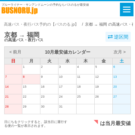
ブルーライナー・サンアンドムーンの予約ならバスのるが最安値
高速バス・夜行バス予約の【バスのる.jp】
京都 → 福岡 の高速バス・
京都 → 福岡
逆区間
の高速バス・夜行バス
10月最安値カレンダー
< 前月
次月 >
日
月
火
水
木
金
土
1
2
3
4
5
6
7
8
9
10
11
12
13
14
15
16
17
18
19
20
21
22
23
24
25
26
27
28
29
30
31
日にちをクリックすると、該当日に運行す
は当月最安値
る便の一覧が表示されます。