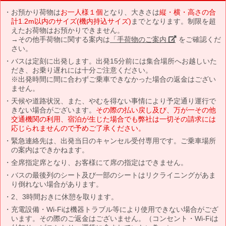
お預かり荷物は
お一人様１個
となり、大きさは
縦・横・高さの合
計1.2m以内のサイズ(機内持込サイズ)
までとなります。制限を超
えたお荷物はお預かりできません。
→その他手荷物に関する案内は
「手荷物のご案内」
をご確認くだ
さい。
バスは定刻に出発します。出発15分前には集合場所へお越しいた
だき、お乗り遅れには十分ご注意ください。
※出発時間に間に合わずご乗車できなかった場合の返金はござい
ません。
天候や道路状況、また、やむを得ない事情により予定通り運行で
きない場合がございます。
その際の払い戻し及び、万が一その他
交通機関の利用、宿泊が生じた場合でも弊社は一切その請求には
応じられませんので予めご了承ください。
緊急連絡先は、出発当日のキャンセル受付専用です。ご乗車場所
の案内はできかねます。
全席指定席となり、お客様にて席の指定はできません。
バスの最後列のシート及び一部のシートはリクライニングがあま
り倒れない場合があります。
2、3時間おきに休憩を取ります。
充電設備・Wi-Fiは機器トラブル等により使用できない場合がござ
います。その際のご返金はございません。（コンセント・Wi-Fiは