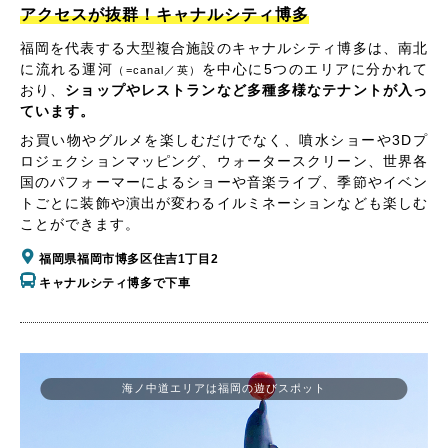
アクセスが抜群！キャナルシティ博多
福岡を代表する大型複合施設のキャナルシティ博多は、南北
に流れる運河
を中心に5つのエリアに分かれて
（=canal／英）
おり、
ショップやレストランなど多種多様なテナントが入っ
ています。
お買い物やグルメを楽しむだけでなく、噴水ショーや3Dプ
ロジェクションマッピング、ウォータースクリーン、世界各
国のパフォーマーによるショーや音楽ライブ、季節やイベン
トごとに装飾や演出が変わるイルミネーションなども楽しむ
ことができます。
福岡県福岡市博多区住吉1丁目2
キャナルシティ博多で下車
海ノ中道エリアは福岡の遊びスポット