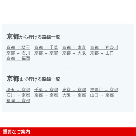
京都
から行ける路線一覧
京都
→
埼玉
京都
→
千葉
京都
→
東京
京都
→
神奈川
京都
→
石川
京都
→
京都
京都
→
大阪
京都
→
山口
京都
→
福岡
京都
まで行ける路線一覧
埼玉
→
京都
千葉
→
京都
東京
→
京都
神奈川
→
京都
石川
→
京都
京都
→
京都
大阪
→
京都
山口
→
京都
福岡
→
京都
重要なご案内