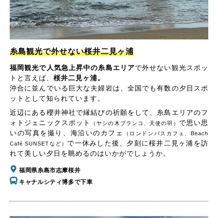
糸島観光で外せない桜井二見ヶ浦
福岡観光で人気急上昇中の糸島エリア
で外せない観光スポッ
トと言えば、
桜井二見ヶ浦。
沖合に並んでいる巨大な夫婦岩は、全国でも有数の夕日スポ
ットとして知られています。
近辺にある櫻井神社で縁結びの祈願をして、糸島エリアのフ
ォトジェニックスポット
で思い思
（ヤシの木ブランコ、天使の羽）
いの写真を撮り、海沿いのカフェ
（ロンドンバスカフェ、Beach
で一休みした後、夕刻に桜井二見ヶ浦を訪
Café SUNSETなど）
れて美しい夕日を眺めるのはいかがでしょうか。
福岡県糸島市志摩桜井
キャナルシティ博多で下車