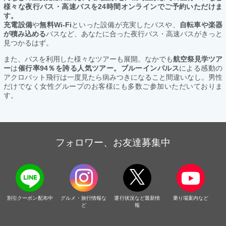
様々な夜行バス・高速バスを24時間オンラインでご予約いただけま
す。
充電設備
や
無料Wi-Fi
といった設備が充実したバスや、
自転車や楽器
が積み込める
バスなど、あなたに合った夜行バス・高速バスがきっと
見つかるはず。
また、バスを利用した様々なツアーも展開。なかでも
航空祭見学ツア
ー
は
催行率94％を誇る人気ツアー。ブルーインパルス
による感動の
アクロバット飛行は一度見たら病みつきになること間違いなし。男性
だけでなく女性グループのお客様にも多数ご参加いただいておりま
す。
フォロワー、お友達募集中
割引クーポン配布中
グルメ・旅行情報な
運行状況など最新情
乗り場案内など
ど
報