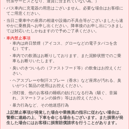
付加サービスとなり、運賃に含まれていない為。）
バス車内に充電器の用意はございません。必要な場合はお客様に
てご用意ください。
当日ご乗車中の座席の相違や設備の不具合等がございましたら速
やかに乗務員へお申し出ください。降車後のお申し出につきまし
ては対応いたしかねますので予めご了承ください。
車内禁止事項
車内は終日禁煙（アイコス、グローなどの電子タバコを含
む）です。
車内での飲酒はお断りしております、また泥酔状態でのご乗
車もお断りいたします。
臭いのきついもの（ファストフード等）の飲食はお控えくだ
さい。
ヘアスプレーや制汗スプレー（香水）など座席が汚れる、臭
いがつく製品の使用はお控えください。
消灯後、他のお客様の睡眠の妨げになる行為（騒ぐ、音漏
れ、スマートフォンの操作）等はお控えください。
暴力行為など、その他迷惑行為
上記禁止事項が発覚した場合や乗務員の指示に従わない場合は、
警察に連絡の上、下車を命じる場合もございます。また損害が発
生した場合にはお客様に損害賠償請求を行うことがあります。