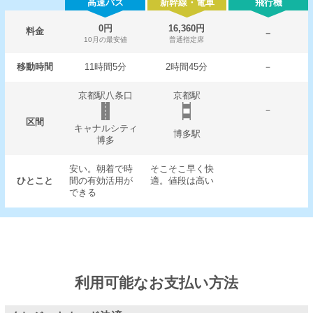
高速バス
新幹線・電車
飛行機
0円
16,360円
料金
－
10月の最安値
普通指定席
移動時間
11時間5分
2時間45分
－
京都駅八条口
京都駅
－
区間
キャナルシティ
博多駅
博多
安い。朝着で時
そこそこ早く快
ひとこと
間の有効活用が
適。値段は高い
できる
利用可能なお支払い方法