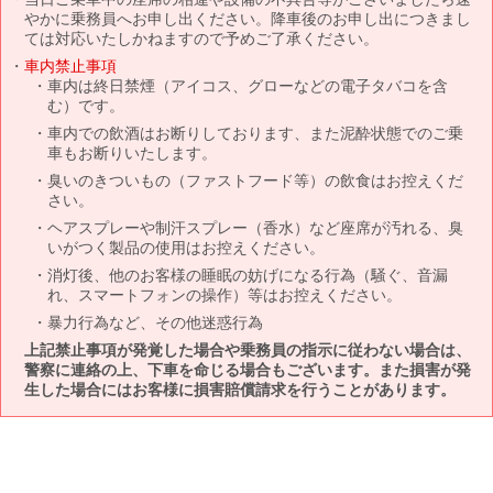
やかに乗務員へお申し出ください。降車後のお申し出につきまし
ては対応いたしかねますので予めご了承ください。
車内禁止事項
車内は終日禁煙（アイコス、グローなどの電子タバコを含
む）です。
車内での飲酒はお断りしております、また泥酔状態でのご乗
車もお断りいたします。
臭いのきついもの（ファストフード等）の飲食はお控えくだ
さい。
ヘアスプレーや制汗スプレー（香水）など座席が汚れる、臭
いがつく製品の使用はお控えください。
消灯後、他のお客様の睡眠の妨げになる行為（騒ぐ、音漏
れ、スマートフォンの操作）等はお控えください。
暴力行為など、その他迷惑行為
上記禁止事項が発覚した場合や乗務員の指示に従わない場合は、
警察に連絡の上、下車を命じる場合もございます。また損害が発
生した場合にはお客様に損害賠償請求を行うことがあります。