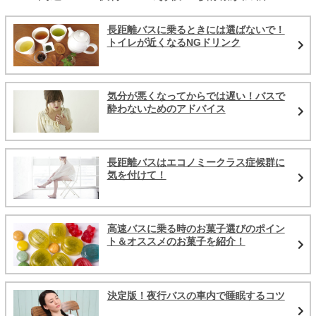
長距離バスに乗るときには選ばないで！
トイレが近くなるNGドリンク
気分が悪くなってからでは遅い！バスで
酔わないためのアドバイス
長距離バスはエコノミークラス症候群に
気を付けて！
高速バスに乗る時のお菓子選びのポイン
ト＆オススメのお菓子を紹介！
決定版！夜行バスの車内で睡眠するコツ