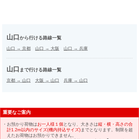
山口
から行ける路線一覧
山口
→
京都
山口
→
大阪
山口
→
兵庫
山口
まで行ける路線一覧
京都
→
山口
大阪
→
山口
兵庫
→
山口
重要なご案内
お預かり荷物は
お一人様１個
となり、大きさは
縦・横・高さの合
計1.2m以内のサイズ(機内持込サイズ)
までとなります。制限を超
えたお荷物はお預かりできません。