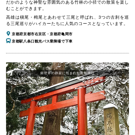
だかのような神聖な雰囲気のある竹林の小径での散策を楽し
むことができます。
高雄は槇尾・栂尾とあわせて三尾と呼ばれ、3つの古刹を巡
る三尾巡りがハイカーたちに人気のコースとなっています。
京都府京都市右京区・京都府亀岡市
京都駅八条口観光バス乗降場で下車
銀世界の静寂に包まれた貴船神社