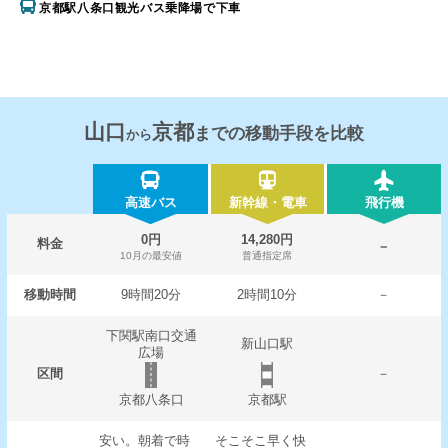
京都駅八条口観光バス乗降場で下車
山口
京都
までの移動手段を比較
から
高速バス
新幹線・電車
飛行機
0円
14,280円
料金
－
10月の最安値
普通指定席
移動時間
9時間20分
2時間10分
－
下関駅南口交通
新山口駅
広場
区間
－
京都八条口
京都駅
安い。朝着で時
そこそこ早く快