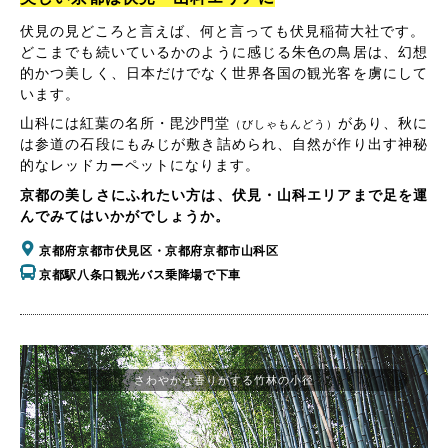
伏見の見どころと言えば、何と言っても伏見稲荷大社です。
どこまでも続いているかのように感じる朱色の鳥居は、幻想
的かつ美しく、日本だけでなく世界各国の観光客を虜にして
います。
山科には紅葉の名所・毘沙門堂
があり、秋に
（びしゃもんどう）
は参道の石段にもみじが敷き詰められ、自然が作り出す神秘
的なレッドカーペットになります。
京都の美しさにふれたい方は、伏見・山科エリアまで足を運
んでみてはいかがでしょうか。
京都府京都市伏見区・京都府京都市山科区
京都駅八条口観光バス乗降場で下車
さわやかな香りがする竹林の小径