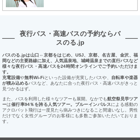
夜行バス・高速バスの予約ならバ
スのる.jp
バスのる.jpは山口⇔京都をはじめ、USJ、京都、名古屋、金沢、福
岡などの主要路線に加え、人気温泉地、城崎温泉までの直行バスなど
様々な夜行バス・高速バスを24時間オンラインでご予約いただけま
す。
充電設備
や
無料Wi-Fi
といった設備が充実したバスや、
自転車や楽器
が積み込める
バスなど、あなたに合った夜行バス・高速バスがきっと
見つかるはず。
また、バスを利用した様々なツアーも展開。なかでも
航空祭見学ツア
ー
は
催行率94％を誇る人気ツアー。ブルーインパルス
による感動の
アクロバット飛行は一度見たら病みつきになること間違いなし。男性
だけでなく女性グループのお客様にも多数ご参加いただいておりま
す。