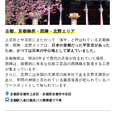
古都、京都御所・西陣・北野エリア
上京区と中京区にまたがって「洛中」と呼ばれている京都御
所・西陣・北野エリアは、
日本の首都だった平安京があった
ため、かつては日本の中心地として栄えていました。
京都御所は、明治2年まで歴代の天皇が住まれていた場所。
西陣は、国際的に有名な伝統工芸品の西陣織を製造する工房
が集まっています。
さらに、北野には全国の天満宮の総本社である北野天満宮が
あり、学問の神様と言われている藤原道真が祀られているパ
ワースポットとして知られています。
京都府京都市上京区・京都府京都市中京区
京都駅八条口観光バス乗降場で下車