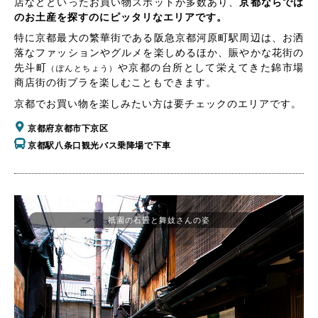
店などといったお買い物スポットが多数あり、
京都ならでは
のお土産を探すのにピッタリなエリアです。
特に京都最大の繁華街である阪急京都河原町駅周辺は、お洒
落なファッションやグルメを楽しめるほか、賑やかな花街の
先斗町
や京都の台所として栄えてきた錦市場
（ぽんとちょう）
商店街の街ブラを楽しむこともできます。
京都でお買い物を楽しみたい方は要チェックのエリアです。
京都府京都市下京区
京都駅八条口観光バス乗降場で下車
祇園の石畳と舞妓さんの姿