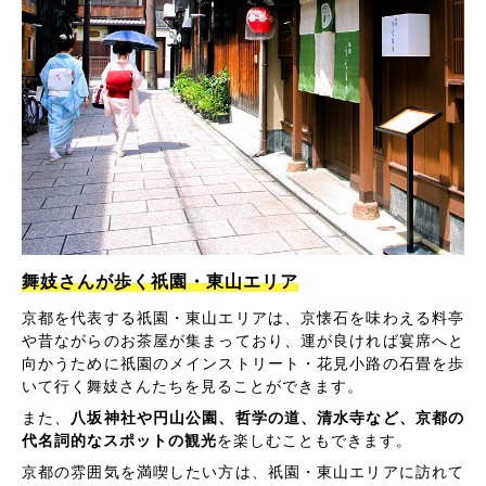
舞妓さんが歩く祇園・東山エリア
京都を代表する祇園・東山エリアは、京懐石を味わえる料亭
や昔ながらのお茶屋が集まっており、運が良ければ宴席へと
向かうために祇園のメインストリート・花見小路の石畳を歩
いて行く舞妓さんたちを見ることができます。
また、
八坂神社や円山公園、哲学の道、清水寺など、京都の
代名詞的なスポットの観光
を楽しむこともできます。
京都の雰囲気を満喫したい方は、祇園・東山エリアに訪れて