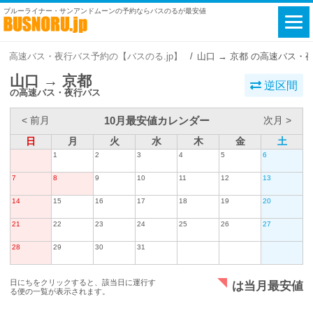
ブルーライナー・サンアンドムーンの予約ならバスのるが最安値
高速バス・夜行バス予約の【バスのる.jp】
山口 → 京都 の高速バス・
山口 → 京都
逆区間
の高速バス・夜行バス
10月最安値カレンダー
< 前月
次月 >
日
月
火
水
木
金
土
1
2
3
4
5
6
7
8
9
10
11
12
13
14
15
16
17
18
19
20
21
22
23
24
25
26
27
28
29
30
31
日にちをクリックすると、該当日に運行す
は当月最安値
る便の一覧が表示されます。