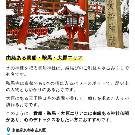
由緒ある貴船・鞍馬・大原エリア
水の神様を祀る貴船神社は、縁結びのご利益や水占みくじで
有名です。
鞍馬寺は京都でも3本の指に入るパワースポットで、歴史上
の人物ともゆかりのあるお寺です。
大原にある三千院は苔の庭園が美しく、癒しを求めた人々が
訪れるお寺です。
このように、
貴船・鞍馬・大原エリアには由緒ある神社仏閣
があり、心のデトックスをしたい方におすすめ
です。
京都府京都市左京区