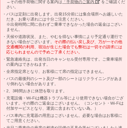
→その他手荷物に関する案内は
「手荷物のご案内」
をご確認くだ
さい。
バスは定刻に出発します。出発15分前には集合場所へお越しいた
だき、お乗り遅れには十分ご注意ください。
※出発時間に間に合わずご乗車できなかった場合の返金はござい
ません。
天候や道路状況、また、やむを得ない事情により予定通り運行で
きない場合がございます。
その際の払い戻し及び、万が一その他
交通機関の利用、宿泊が生じた場合でも弊社は一切その請求には
応じられませんので予めご了承ください。
緊急連絡先は、出発当日のキャンセル受付専用です。ご乗車場所
の案内はできかねます。
全席指定席となり、お客様にて席の指定はできません。
バスの最後列のシート及び一部のシートはリクライニングがあま
り倒れない場合があります。
2、3時間おきに休憩を取ります。
充電設備・Wi-Fiは機器トラブル等により使用できない場合がござ
います。その際のご返金はございません。（コンセント・Wi-Fiは
付加サービスとなり、運賃に含まれていない為。）
バス車内に充電器の用意はございません。必要な場合はお客様に
てご用意ください。
当日ご乗車中の座席の相違や設備の不具合等がございましたら速