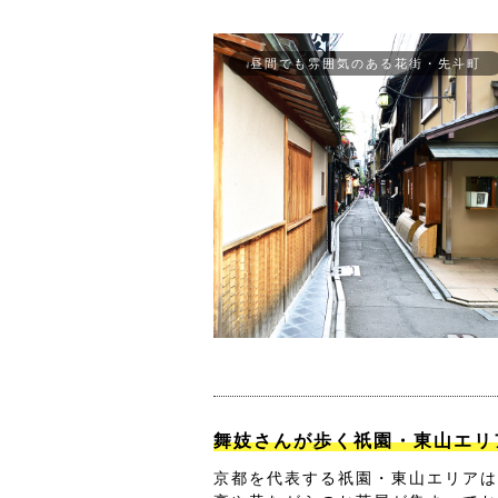
昼間でも雰囲気のある花街・先斗町
舞妓さんが歩く祇園・東山エリ
京都を代表する祇園・東山エリアは