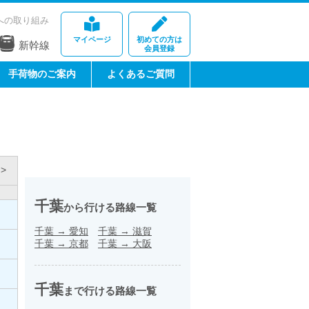
への取り組み
マイページ
初めての方は
新幹線
会員登録
手荷物のご案内
よくあるご質問
>
千葉
から行ける路線一覧
千葉
→
愛知
千葉
→
滋賀
千葉
→
京都
千葉
→
大阪
千葉
まで行ける路線一覧