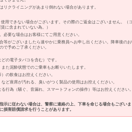
はリクライニングがあまり倒れない場合があります。
より使用できない場合がございます。その際のご返金はございません。（
、運賃に含まれていない為。）
。必要な場合はお客様にてご用意ください。
合等がございましたら速やかに乗務員へお申し出ください。降車後のお
ので予めご了承ください。
などの電子タバコを含む）です。
、また泥酔状態でのご乗車もお断りいたします。
等）の飲食はお控えください。
）など座席が汚れる、臭いがつく製品の使用はお控えください。
なる行為（騒ぐ、音漏れ、スマートフォンの操作）等はお控えください
指示に従わない場合は、警察に連絡の上、下車を命じる場合もございま
に損害賠償請求を行うことがあります。