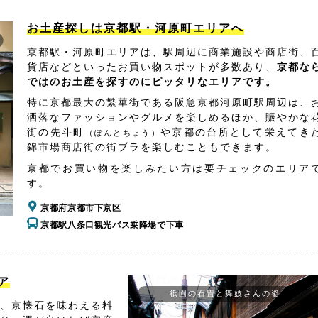
お土産探しは京都駅・河原町エリアへ
京都駅・河原町エリアは、駅周辺に商業施設や商店街、
貨店などといったお買い物スポットが多数あり、
京都な
ではのお土産を探すのにピッタリなエリアです。
特に京都最大の繁華街である阪急京都河原町駅周辺は、
洒落なファッションやグルメを楽しめるほか、賑やかな
街の先斗町
や京都の台所として栄えてき
（ぽんとちょう）
錦市場商店街の街ブラを楽しむこともできます。
京都でお買い物を楽しみたい方は要チェックのエリア
す。
京都府京都市下京区
京都駅八条口観光バス乗降場で下車
ア
祇園の石畳と舞妓さんの姿
、京懐石を味わえる料