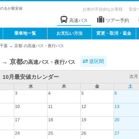
のるが最安値
お体の不自由なお客様
安全
高速バス
ツアー予約
乗車地一覧
お支払い方法
変更・取消・返金
千葉 → 京都 の高速バス・夜行バス
 → 京都
逆区間
の高速バス・夜行バス
10月最安値カレンダー
次月 
水
木
金
土
3
4
5
6
10
11
12
13
17
18
19
20
24
25
26
27