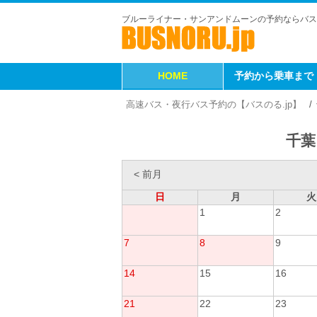
ブルーライナー・サンアンドムーンの予約ならバス
HOME
予約から乗車まで
高速バス・夜行バス予約の【バスのる.jp】
千葉
< 前月
日
月
火
1
2
7
8
9
14
15
16
21
22
23