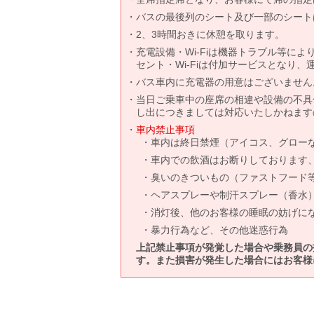
バスの最後列のシート及び一部のシート
2、3時間おきに休憩を取ります。
充電設備・Wi-Fiは機器トラブル等に
セント・Wi-Fiは付加サービスとなり
バス車内に充電器の用意はございません
当日ご乗車中の座席の相違や設備の不具
し出につきましては対応いたしかねます
車内禁止事項
車内は終日禁煙（アイコス、グロー
車内での飲酒はお断りしております
臭いのきついもの（ファストフード
ヘアスプレーや制汗スプレー（香水
消灯後、他のお客様の睡眠の妨げに
暴力行為など、その他迷惑行為
上記禁止事項が発覚した場合や乗務員の
す。また損害が発生した場合にはお客様