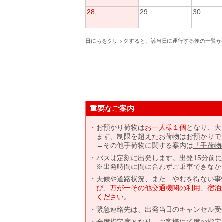
28
29
30
日にちをクリックすると、該当日に運行する便の一覧が
重要なご案内
お預かり荷物は
お一人様１個
となり、大
ます。制限を超えたお荷物はお預かりで
→その他手荷物に関する案内は
「手荷物
バスは定刻に出発します。出発15分前
※出発時間に間に合わずご乗車できなか
天候や道路状況、また、やむを得ない事
び、万が一その他交通機関の利用、宿泊
ください。
緊急連絡先は、出発当日のキャンセル受
全席指定席となり、お客様にて席の指定