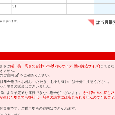
31
表示されます。
は当月最
きさは
縦・横・高さの合計1.2m以内のサイズ(機内持込サイズ)
までとな
きません。
のご案内」
をご確認ください。
には集合場所へお越しいただき、お乗り遅れには十分ご注意ください。
った場合の返金はございません。
情により予定通り運行できない場合がございます。
その際の払い戻し及
が生じた場合でも弊社は一切その請求には応じられませんので予めご了
付専用です。ご乗車場所の案内はできかねます。
はできません。