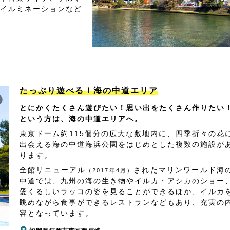
イルミネーションなど
たっぷり遊べる！海の中道エリア
とにかくたくさん遊びたい！思い出をたくさん作りたい
という方は、海の中道エリアへ。
東京ドーム約115個分の広大な敷地内に、四季折々の花
出会える海の中道海浜公園をはじめとした複数の施設が
ります。
全館リニューアル
されたマリンワールド海
（2017年4月）
中道では、九州の海の生き物やイルカ・アシカのショー
愛くるしいラッコの姿を見ることができるほか、イルカ
眺めながら食事ができるレストランなどもあり、充実の
容となっています。