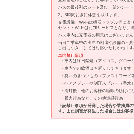
バスの最後列のシート及び一部のシート
2、3時間おきに休憩を取ります。
充電設備・Wi-Fiは機器トラブル等に
セント・Wi-Fiは付加サービスとなり
バス車内に充電器の用意はございません
当日ご乗車中の座席の相違や設備の不具
し出につきましては対応いたしかねます
車内禁止事項
車内は終日禁煙（アイコス、グロー
車内での飲酒はお断りしております
臭いのきついもの（ファストフード
ヘアスプレーや制汗スプレー（香水
消灯後、他のお客様の睡眠の妨げに
暴力行為など、その他迷惑行為
上記禁止事項が発覚した場合や乗務員の
す。また損害が発生した場合にはお客様