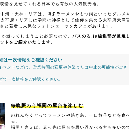
表情を見せてくれる日本でも有数の人気観光地。
・中州・天神エリアは、博多ラーメンやもつ鍋といったグルメ
、太宰府エリアには学問の神様として信仰を集める太宰府天満
さと若者に人気なフォトジェニックカフェがあります。
うか迷ってしまうこと必須なので、
バスのる.jp編集部が厳選
ットをご紹介いたします。
細は一次情報をご確認ください
イベントなどは、営業時間の変更や休業または中止の可能性がござ
などで一次情報をご確認ください。
毎晩賑わう福岡の屋台を楽しむ
のれんをくぐってラーメンや焼き鳥、一口餃子などを食
る。
福岡と言えば、真っ先に屋台を思い浮かべる方も多いの