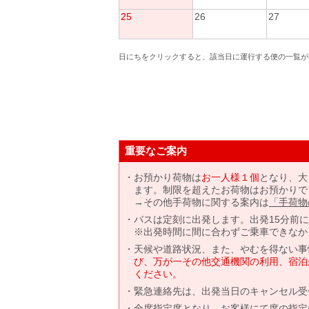
25
26
27
日にちをクリックすると、該当日に運行する便の一覧が
重要なご案内
お預かり荷物は
お一人様１個
となり、大
ます。制限を超えたお荷物はお預かりで
→その他手荷物に関する案内は
「手荷物
バスは定刻に出発します。出発15分前
※出発時間に間に合わずご乗車できなか
天候や道路状況、また、やむを得ない事
び、万が一その他交通機関の利用、宿泊
ください。
緊急連絡先は、出発当日のキャンセル受
全席指定席となり、お客様にて席の指定