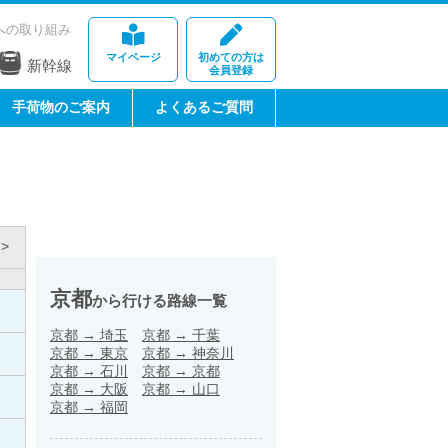
への取り組み
マイページ
初めての方は
新幹線
会員登録
手荷物のご案内
よくあるご質問
>
京都
から行ける路線一覧
京都
→
埼玉
京都
→
千葉
京都
→
東京
京都
→
神奈川
京都
→
石川
京都
→
京都
京都
→
大阪
京都
→
山口
京都
→
福岡