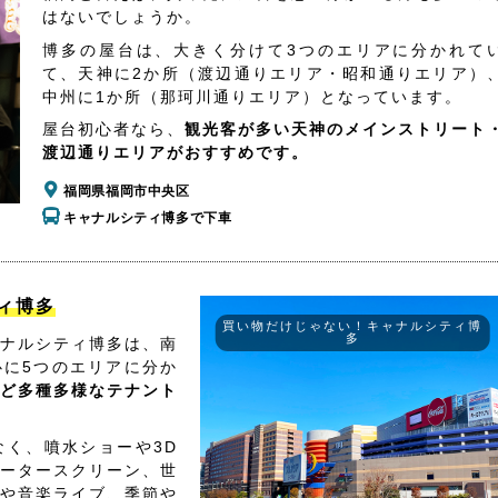
はないでしょうか。
博多の屋台は、大きく分けて3つのエリアに分かれて
て、天神に2か所（渡辺通りエリア・昭和通りエリア）
中州に1か所（那珂川通りエリア）となっています。
屋台初心者なら、
観光客が多い天神のメインストリート
渡辺通りエリアがおすすめです。
福岡県福岡市中央区
キャナルシティ博多で下車
ィ博多
買い物だけじゃない！キャナルシティ博
多
ナルシティ博多は、南
心に5つのエリアに分か
ど多種多様なテナント
く、噴水ショーや3D
ータースクリーン、世
や音楽ライブ、季節や