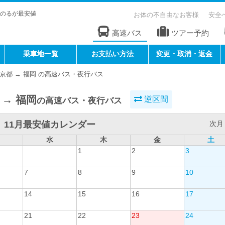
のるが最安値
お体の不自由なお客様
安全
高速バス
ツアー予約
乗車地一覧
お支払い方法
変更・取消・返金
京都 → 福岡 の高速バス・夜行バス
 → 福岡
逆区間
の高速バス・夜行バス
11月最安値カレンダー
次月 
水
木
金
土
1
2
3
7
8
9
10
14
15
16
17
21
22
23
24