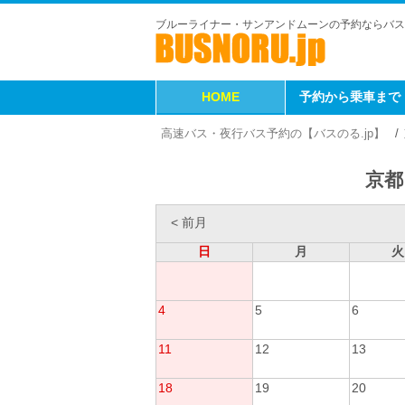
ブルーライナー・サンアンドムーンの予約ならバス
HOME
予約から乗車まで
高速バス・夜行バス予約の【バスのる.jp】
京都
< 前月
日
月
火
4
5
6
11
12
13
18
19
20