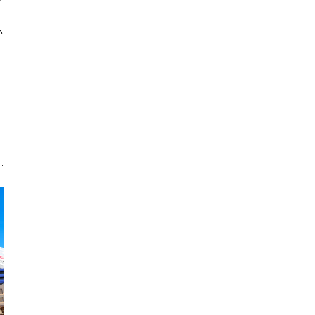
い
、
・