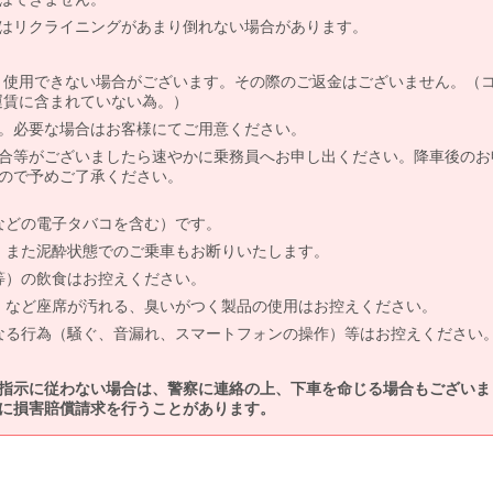
はリクライニングがあまり倒れない場合があります。
より使用できない場合がございます。その際のご返金はございません。（
、運賃に含まれていない為。）
。必要な場合はお客様にてご用意ください。
合等がございましたら速やかに乗務員へお申し出ください。降車後のお
ので予めご了承ください。
などの電子タバコを含む）です。
、また泥酔状態でのご乗車もお断りいたします。
等）の飲食はお控えください。
）など座席が汚れる、臭いがつく製品の使用はお控えください。
なる行為（騒ぐ、音漏れ、スマートフォンの操作）等はお控えください
指示に従わない場合は、警察に連絡の上、下車を命じる場合もございま
に損害賠償請求を行うことがあります。