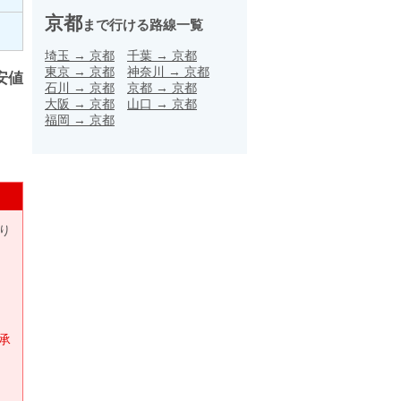
京都
まで行ける路線一覧
埼玉
→
京都
千葉
→
京都
東京
→
京都
神奈川
→
京都
安値
石川
→
京都
京都
→
京都
大阪
→
京都
山口
→
京都
福岡
→
京都
り
承