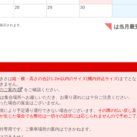
28
29
30
表示されます。
は当月最
きさは
縦・横・高さの合計1.2m以内のサイズ(機内持込サイズ)
までとな
きません。
のご案内」
をご確認ください。
には集合場所へお越しいただき、お乗り遅れには十分ご注意ください。
った場合の返金はございません。
情により予定通り運行できない場合がございます。
その際の払い戻し及
が生じた場合でも弊社は一切その請求には応じられませんので予めご了
付専用です。ご乗車場所の案内はできかねます。
はできません。