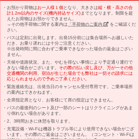
お預かり荷物は
お一人様１個
となり、大きさは
縦・横・高さの合
計1.2m以内のサイズ(機内持込サイズ)
までとなります。制限を超
えたお荷物はお預かりできません。
→その他手荷物に関する案内は
「手荷物のご案内」
をご確認くだ
さい。
バスは定刻に出発します。出発15分前には集合場所へお越しいた
だき、お乗り遅れには十分ご注意ください。
※出発時間に間に合わずご乗車できなかった場合の返金はござい
ません。
天候や道路状況、また、やむを得ない事情により予定通り運行で
きない場合がございます。
その際の払い戻し及び、万が一その他
交通機関の利用、宿泊が生じた場合でも弊社は一切その請求には
応じられませんので予めご了承ください。
緊急連絡先は、出発当日のキャンセル受付専用です。ご乗車場所
の案内はできかねます。
全席指定席となり、お客様にて席の指定はできません。
バスの最後列のシート及び一部のシートはリクライニングがあま
り倒れない場合があります。
2、3時間おきに休憩を取ります。
充電設備・Wi-Fiは機器トラブル等により使用できない場合がござ
います。その際のご返金はございません。（コンセント・Wi-Fiは