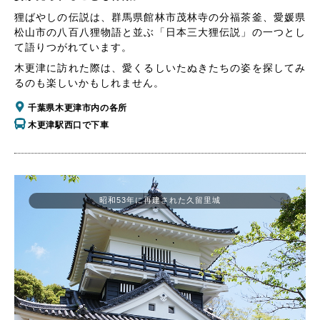
狸ばやしの伝説は、群馬県館林市茂林寺の分福茶釜、愛媛県
松山市の八百八狸物語と並ぶ「日本三大狸伝説」の一つとし
て語りつがれています。
木更津に訪れた際は、愛くるしいたぬきたちの姿を探してみ
るのも楽しいかもしれません。
千葉県木更津市内の各所
木更津駅西口で下車
昭和53年に再建された久留里城