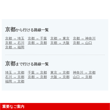
京都
から行ける路線一覧
京都
→
埼玉
京都
→
千葉
京都
→
東京
京都
→
神奈川
京都
→
石川
京都
→
京都
京都
→
大阪
京都
→
山口
京都
→
福岡
京都
まで行ける路線一覧
埼玉
→
京都
千葉
→
京都
東京
→
京都
神奈川
→
京都
石川
→
京都
京都
→
京都
大阪
→
京都
山口
→
京都
福岡
→
京都
重要なご案内