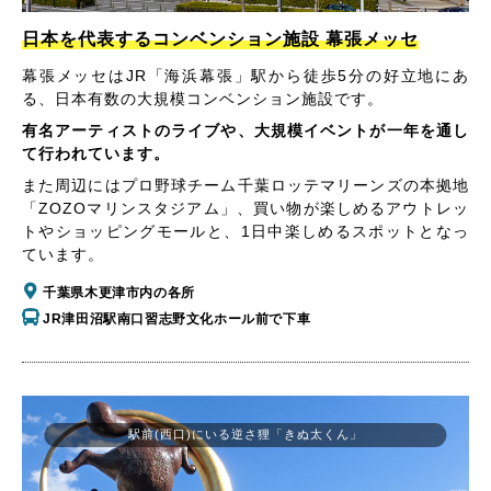
日本を代表するコンベンション施設 幕張メッセ
幕張メッセはJR「海浜幕張」駅から徒歩5分の好立地にあ
る、日本有数の大規模コンベンション施設です。
有名アーティストのライブや、大規模イベントが一年を通し
て行われています。
また周辺にはプロ野球チーム千葉ロッテマリーンズの本拠地
「ZOZOマリンスタジアム」、買い物が楽しめるアウトレッ
トやショッピングモールと、1日中楽しめるスポットとなっ
ています。
千葉県木更津市内の各所
JR津田沼駅南口習志野文化ホール前で下車
駅前(西口)にいる逆さ狸「きぬ太くん」