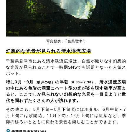
写真提供：千葉県君津市
幻想的な光景が見られる清水渓流広場
千葉県君津市にある清水渓流広場は、自然が織りなす幻想的
な光景が見られることで一時期SNSでも話題となった人気ス
ポット。
特に3月・9月
の早朝
、清水渓流広場
（彼岸の頃）
（6:30～7:30）
の中にある亀岩の洞窟にハート型の光が姿を現す確率が高ま
ると、ここでしか見られない幻想的な光景を一目見ようと世
代を問わずたくさんの人が訪れます。
その他にも、5月下旬～8月下旬頃にはホタル、6月中旬～7
月上旬には紫陽花、11月下旬～12月上旬には紅葉など、季
節の移ろいとともに変わる景色を楽しむことができます。
千葉県君津市笹1954