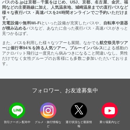
バスのる.jpは京都⇔千葉をはじめ、USJ、京都、名古屋、金沢、福
岡などの主要路線に加え、人気温泉地、城崎温泉までの直行バスなど
様々な夜行バス・高速バスを24時間オンラインでご予約いただけま
す。
充電設備
や
無料Wi-Fi
といった設備が充実したバスや、
自転車や楽器
が積み込める
バスなど、あなたに合った夜行バス・高速バスがきっと
見つかるはず。
また、バスを利用した様々なツアーも展開。なかでも
航空祭見学ツア
ー
は
催行率94％を誇る人気ツアー。ブルーインパルス
による感動の
アクロバット飛行は一度見たら病みつきになること間違いなし。男性
だけでなく女性グループのお客様にも多数ご参加いただいておりま
す。
フォロワー、お友達募集中
割引クーポン配布中
グルメ・旅行情報な
運行状況など最新情
乗り場案内など
ど
報