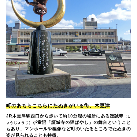
町のあちらこちらにたぬきがいる街、木更津
JR木更津駅西口から歩いて約10分程の場所にある證誠寺
（し
が童謡「証城寺の狸ばやし」の舞台ということ
ょうじょうじ）
もあり、マンホールや狸像など町のいたるところでたぬきの
姿が見られることも特徴。