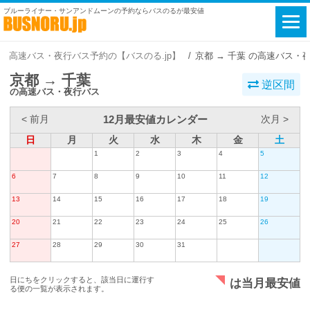
ブルーライナー・サンアンドムーンの予約ならバスのるが最安値
高速バス・夜行バス予約の【バスのる.jp】
京都 → 千葉 の高速バス・
京都 → 千葉
逆区間
の高速バス・夜行バス
12月最安値カレンダー
< 前月
次月 >
日
月
火
水
木
金
土
1
2
3
4
5
6
7
8
9
10
11
12
13
14
15
16
17
18
19
20
21
22
23
24
25
26
27
28
29
30
31
日にちをクリックすると、該当日に運行す
は当月最安値
る便の一覧が表示されます。