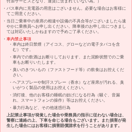
付加サービスとなり、運賃に含まれていない為。）
バス車内に充電器の用意はございません。必要な場合はお客様に
てご用意ください。
当日ご乗車中の座席の相違や設備の不具合等がございましたら速
やかに乗務員へお申し出ください。降車後のお申し出につきまし
ては対応いたしかねますので予めご了承ください。
車内禁止事項
車内は終日禁煙（アイコス、グローなどの電子タバコを含
む）です。
車内での飲酒はお断りしております、また泥酔状態でのご乗
車もお断りいたします。
臭いのきついもの（ファストフード等）の飲食はお控えくだ
さい。
ヘアスプレーや制汗スプレー（香水）など座席が汚れる、臭
いがつく製品の使用はお控えください。
消灯後、他のお客様の睡眠の妨げになる行為（騒ぐ、音漏
れ、スマートフォンの操作）等はお控えください。
暴力行為など、その他迷惑行為
上記禁止事項が発覚した場合や乗務員の指示に従わない場合は、
警察に連絡の上、下車を命じる場合もございます。また損害が発
生した場合にはお客様に損害賠償請求を行うことがあります。