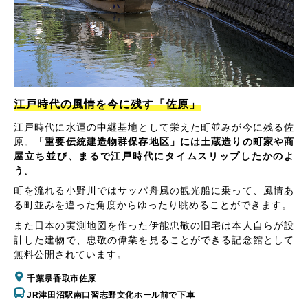
江戸時代の風情を今に残す「佐原」
江戸時代に水運の中継基地として栄えた町並みが今に残る佐
原。
「重要伝統建造物群保存地区」には土蔵造りの町家や商
屋立ち並び、まるで江戸時代にタイムスリップしたかのよ
う。
町を流れる小野川ではサッパ舟風の観光船に乗って、風情あ
る町並みを違った角度からゆったり眺めることができます。
また日本の実測地図を作った伊能忠敬の旧宅は本人自らが設
計した建物で、忠敬の偉業を見ることができる記念館として
無料公開されています。
千葉県香取市佐原
JR津田沼駅南口習志野文化ホール前で下車