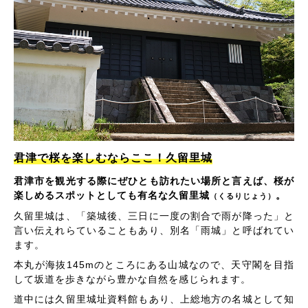
君津で桜を楽しむならここ！久留里城
君津市を観光する際にぜひとも訪れたい場所と言えば、桜が
楽しめるスポットとしても有名な久留里城
。
（くるりじょう）
久留里城は、「築城後、三日に一度の割合で雨が降った」と
言い伝えれらていることもあり、別名「雨城」と呼ばれてい
ます。
本丸が海抜145mのところにある山城なので、天守閣を目指
して坂道を歩きながら豊かな自然を感じられます。
道中には久留里城址資料館もあり、上総地方の名城として知