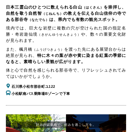
日本三霊山のひとつに数えられる白山
を崇拝し、
（はくさん）
自然を敬う自然智
の教えを伝える白山信仰の寺で
（じねんち）
ある那谷寺
は、県内でも有数の観光スポット。
（なたでら）
境内では、巨大な岩壁に複数の穴が空けられた国の指定名
勝・奇岩遊仙境
や、数々の重要文化財
（きがんゆうせんきょう）
が見られます。
また、楓月橋
を渡った先にある展望台からは
（ふうげつきょう）
絶景が見られ、
特に木々の葉が赤や黄に染まる紅葉の季節に
なると、素晴らしい景観が広がります。
体と心で自然を感じられる那谷寺で、リフレッシュされてみ
てはいかがでしょうか。
石川県小松市那谷町ユ122
小松駅南バス乗降場Bゾーンで下車
好みの温泉地で、好みを過ごし方を。