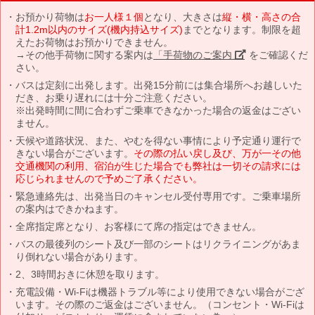
お預かり荷物は
お一人様１個
となり、大きさは
縦・横・高さの合
計1.2m以内のサイズ(機内持込サイズ)
までとなります。制限を超
えたお荷物はお預かりできません。
→その他手荷物に関する案内は
「手荷物のご案内」
をご確認くだ
さい。
バスは定刻に出発します。出発15分前には集合場所へお越しいた
だき、お乗り遅れには十分ご注意ください。
※出発時間に間に合わずご乗車できなかった場合の返金はござい
ません。
天候や道路状況、また、やむを得ない事情により予定通り運行で
きない場合がございます。
その際の払い戻し及び、万が一その他
交通機関の利用、宿泊が生じた場合でも弊社は一切その請求には
応じられませんので予めご了承ください。
緊急連絡先は、出発当日のキャンセル受付専用です。ご乗車場所
の案内はできかねます。
全席指定席となり、お客様にて席の指定はできません。
バスの最後列のシート及び一部のシートはリクライニングがあま
り倒れない場合があります。
2、3時間おきに休憩を取ります。
充電設備・Wi-Fiは機器トラブル等により使用できない場合がござ
います。その際のご返金はございません。（コンセント・Wi-Fiは