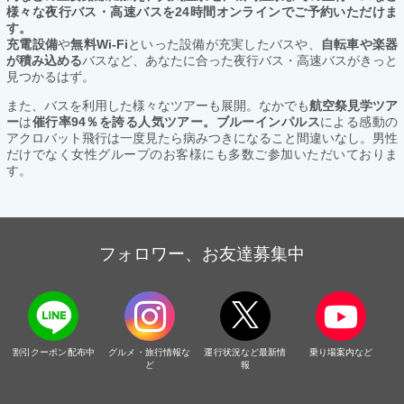
様々な夜行バス・高速バスを24時間オンラインでご予約いただけま
す。
充電設備
や
無料Wi-Fi
といった設備が充実したバスや、
自転車や楽器
が積み込める
バスなど、あなたに合った夜行バス・高速バスがきっと
見つかるはず。
また、バスを利用した様々なツアーも展開。なかでも
航空祭見学ツア
ー
は
催行率94％を誇る人気ツアー。ブルーインパルス
による感動の
アクロバット飛行は一度見たら病みつきになること間違いなし。男性
だけでなく女性グループのお客様にも多数ご参加いただいておりま
す。
フォロワー、お友達募集中
割引クーポン配布中
グルメ・旅行情報な
運行状況など最新情
乗り場案内など
ど
報