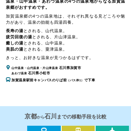
温泉・山中温泉・あわづ温泉の4つの温泉地からなる加賀温
泉郷がおすすめです。
加賀温泉郷の4つの温泉地は、それぞれ異なる見どころや魅
力があり、温泉の効能も四湯四養。
長寿の湯
とされる、
山代温泉
。
疲労回復の湯
とされる、
片山津温泉
。
癒しの湯
とされる、
山中温泉
。
美肌の湯
とされる、
粟津温泉
。
きっと、お好きな温泉が見つかるはずです。
石川県加賀市
山中温泉・山代温泉・片山津温泉
石川県小松市
あわづ温泉
加賀温泉駅前キャンバスのりば前
で下車
（バス停1）
京都
石川
までの移動手段を比較
から