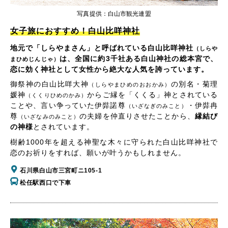
写真提供：白山市観光連盟
女子旅におすすめ！白山比咩神社
地元で「しらやまさん」と呼ばれている白山比咩神社
（しらや
は、全国に約3千社ある白山神社の総本宮で、
まひめじんじゃ）
恋に効く神社として女性から絶大な人気を誇っています。
御祭神の白山比咩大神
の別名・菊理
（しらやまひめのおおかみ）
媛神
からご縁を「くくる」神とされている
（くくりひめのかみ）
ことや、言い争っていた伊弉諾尊
・伊弉冉
（いざなぎのみこと）
尊
の夫婦を仲直りさせたことから、
縁結び
（いざなみのみこと）
の神様
とされています。
樹齢1000年を超える神聖な木々に守られた白山比咩神社で
恋のお祈りをすれば、願いが叶うかもしれません。
石川県白山市三宮町ニ105-1
松任駅西口で下車