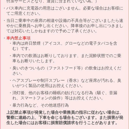
付加サービスとなり、運賃に含まれていない為。）
バス車内に充電器の用意はございません。必要な場合はお客様に
てご用意ください。
当日ご乗車中の座席の相違や設備の不具合等がございましたら速
やかに乗務員へお申し出ください。降車後のお申し出につきまし
ては対応いたしかねますので予めご了承ください。
車内禁止事項
車内は終日禁煙（アイコス、グローなどの電子タバコを含
む）です。
車内での飲酒はお断りしております、また泥酔状態でのご乗
車もお断りいたします。
臭いのきついもの（ファストフード等）の飲食はお控えくだ
さい。
ヘアスプレーや制汗スプレー（香水）など座席が汚れる、臭
いがつく製品の使用はお控えください。
消灯後、他のお客様の睡眠の妨げになる行為（騒ぐ、音漏
れ、スマートフォンの操作）等はお控えください。
暴力行為など、その他迷惑行為
上記禁止事項が発覚した場合や乗務員の指示に従わない場合は、
警察に連絡の上、下車を命じる場合もございます。また損害が発
生した場合にはお客様に損害賠償請求を行うことがあります。