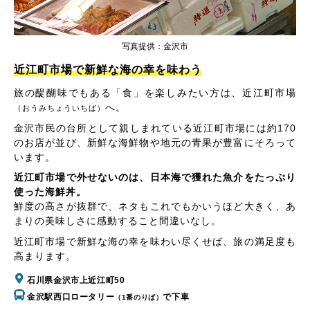
写真提供：金沢市
近江町市場で新鮮な海の幸を味わう
旅の醍醐味でもある「食」を楽しみたい方は、近江町市場
へ。
（おうみちょういちば）
金沢市民の台所として親しまれている近江町市場には約170
のお店が並び、新鮮な海鮮物や地元の青果が豊富にそろって
います。
近江町市場で外せないのは、日本海で獲れた魚介をたっぷり
使った海鮮丼。
鮮度の高さが抜群で、ネタもこれでもかいうほど大きく、あ
まりの美味しさに感動すること間違いなし。
近江町市場で新鮮な海の幸を味わい尽くせば、旅の満足度も
高まります。
石川県金沢市上近江町50
金沢駅西口ロータリー
で下車
（1番のりば）