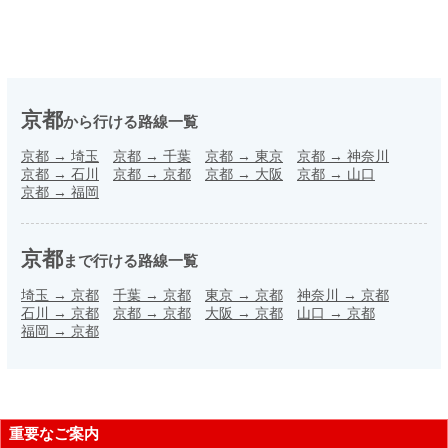
京都
から行ける路線一覧
京都
→
埼玉
京都
→
千葉
京都
→
東京
京都
→
神奈川
京都
→
石川
京都
→
京都
京都
→
大阪
京都
→
山口
京都
→
福岡
京都
まで行ける路線一覧
埼玉
→
京都
千葉
→
京都
東京
→
京都
神奈川
→
京都
石川
→
京都
京都
→
京都
大阪
→
京都
山口
→
京都
福岡
→
京都
重要なご案内