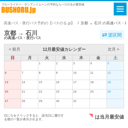
ブルーライナー・サンアンドムーンの予約ならバスのるが最安値
高速バス・夜行バス予約の【バスのる.jp】
京都 → 石川 の高速バス・
京都 → 石川
逆区間
の高速バス・夜行バス
12月最安値カレンダー
< 前月
次月 >
日
月
火
水
木
金
土
1
2
3
4
5
6
7
8
9
10
11
12
13
14
15
16
17
18
19
20
21
22
23
24
25
26
27
28
29
30
31
日にちをクリックすると、該当日に運行す
は当月最安値
る便の一覧が表示されます。