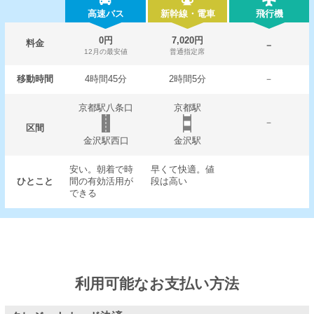
高速バス
新幹線・電車
飛行機
0円
7,020円
料金
－
12月の最安値
普通指定席
移動時間
4時間45分
2時間5分
－
京都駅八条口
京都駅
－
区間
金沢駅西口
金沢駅
安い。朝着で時
早くて快適。値
ひとこと
間の有効活用が
段は高い
できる
利用可能なお支払い方法