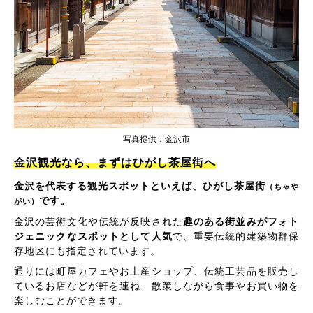
写真提供：金沢市
金沢観光なら、まずはひがし茶屋街へ
金沢を代表する観光スポットといえば、ひがし茶屋街
（ちゃや
です。
がい）
金沢の芸術文化や伝統が反映された
趣のある街並みがフォト
ジェニックなスポットとして人気
で、重要伝統的建築物群保
存地区にも指定されています。
通りには町屋カフェやお土産ショップ、伝統工芸品を販売し
ているお店などが軒を連ね、散策しながら食事やお買い物を
楽しむことができます。