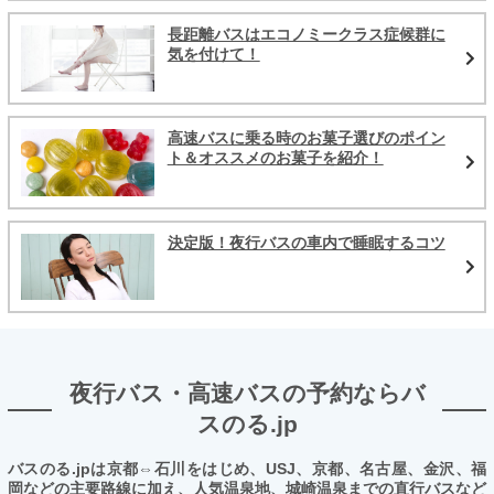
長距離バスはエコノミークラス症候群に
気を付けて！
高速バスに乗る時のお菓子選びのポイン
ト＆オススメのお菓子を紹介！
決定版！夜行バスの車内で睡眠するコツ
夜行バス・高速バスの予約ならバ
スのる.jp
バスのる.jpは京都⇔石川をはじめ、USJ、京都、名古屋、金沢、福
岡などの主要路線に加え、人気温泉地、城崎温泉までの直行バスなど