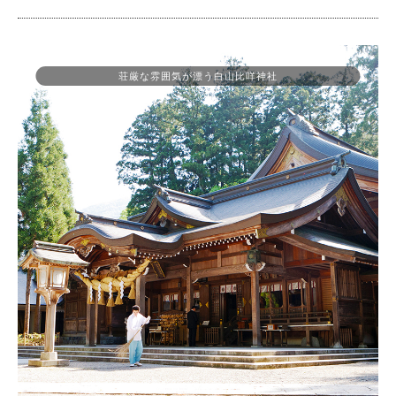
荘厳な雰囲気が漂う白山比咩神社