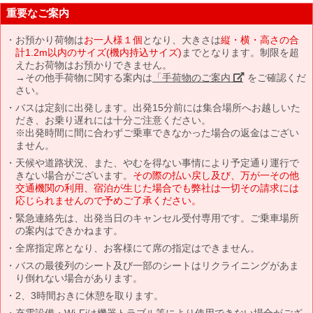
重要なご案内
お預かり荷物は
お一人様１個
となり、大きさは
縦・横・高さの合
計1.2m以内のサイズ(機内持込サイズ)
までとなります。制限を超
えたお荷物はお預かりできません。
→その他手荷物に関する案内は
「手荷物のご案内」
をご確認くだ
さい。
バスは定刻に出発します。出発15分前には集合場所へお越しいた
だき、お乗り遅れには十分ご注意ください。
※出発時間に間に合わずご乗車できなかった場合の返金はござい
ません。
天候や道路状況、また、やむを得ない事情により予定通り運行で
きない場合がございます。
その際の払い戻し及び、万が一その他
交通機関の利用、宿泊が生じた場合でも弊社は一切その請求には
応じられませんので予めご了承ください。
緊急連絡先は、出発当日のキャンセル受付専用です。ご乗車場所
の案内はできかねます。
全席指定席となり、お客様にて席の指定はできません。
バスの最後列のシート及び一部のシートはリクライニングがあま
り倒れない場合があります。
2、3時間おきに休憩を取ります。
充電設備・Wi-Fiは機器トラブル等により使用できない場合がござ