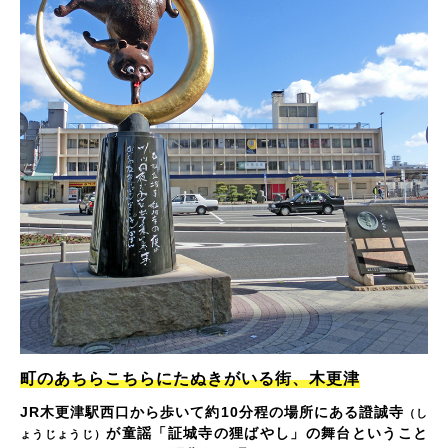
町のあちらこちらにたぬきがいる街、木更津
JR木更津駅西口から歩いて約10分程の場所にある證誠寺
（し
が童謡「証城寺の狸ばやし」の舞台ということ
ょうじょうじ）