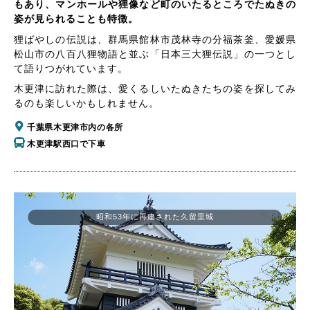
もあり、マンホールや狸像など町のいたるところでたぬきの
姿が見られることも特徴。
狸ばやしの伝説は、群馬県館林市茂林寺の分福茶釜、愛媛県
松山市の八百八狸物語と並ぶ「日本三大狸伝説」の一つとし
て語りつがれています。
木更津に訪れた際は、愛くるしいたぬきたちの姿を探してみ
るのも楽しいかもしれません。
千葉県木更津市内の各所
木更津駅西口で下車
昭和53年に再建された久留里城