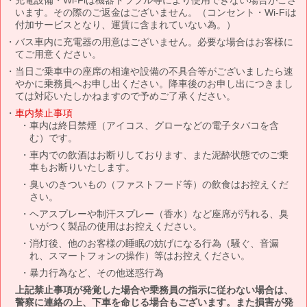
います。その際のご返金はございません。（コンセント・Wi-Fiは
付加サービスとなり、運賃に含まれていない為。）
バス車内に充電器の用意はございません。必要な場合はお客様に
てご用意ください。
当日ご乗車中の座席の相違や設備の不具合等がございましたら速
やかに乗務員へお申し出ください。降車後のお申し出につきまし
ては対応いたしかねますので予めご了承ください。
車内禁止事項
車内は終日禁煙（アイコス、グローなどの電子タバコを含
む）です。
車内での飲酒はお断りしております、また泥酔状態でのご乗
車もお断りいたします。
臭いのきついもの（ファストフード等）の飲食はお控えくだ
さい。
ヘアスプレーや制汗スプレー（香水）など座席が汚れる、臭
いがつく製品の使用はお控えください。
消灯後、他のお客様の睡眠の妨げになる行為（騒ぐ、音漏
れ、スマートフォンの操作）等はお控えください。
暴力行為など、その他迷惑行為
上記禁止事項が発覚した場合や乗務員の指示に従わない場合は、
警察に連絡の上、下車を命じる場合もございます。また損害が発