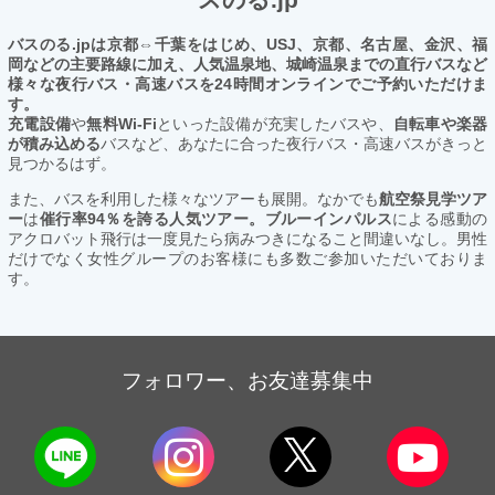
バスのる.jpは京都⇔千葉をはじめ、USJ、京都、名古屋、金沢、福
岡などの主要路線に加え、人気温泉地、城崎温泉までの直行バスなど
様々な夜行バス・高速バスを24時間オンラインでご予約いただけま
す。
充電設備
や
無料Wi-Fi
といった設備が充実したバスや、
自転車や楽器
が積み込める
バスなど、あなたに合った夜行バス・高速バスがきっと
見つかるはず。
また、バスを利用した様々なツアーも展開。なかでも
航空祭見学ツア
ー
は
催行率94％を誇る人気ツアー。ブルーインパルス
による感動の
アクロバット飛行は一度見たら病みつきになること間違いなし。男性
だけでなく女性グループのお客様にも多数ご参加いただいておりま
す。
フォロワー、お友達募集中