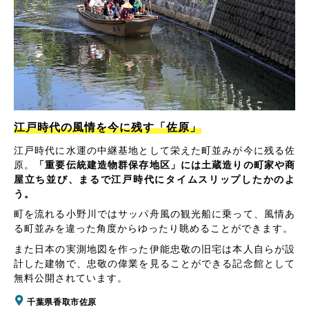
江戸時代の風情を今に残す「佐原」
江戸時代に水運の中継基地として栄えた町並みが今に残る佐
原。
「重要伝統建造物群保存地区」には土蔵造りの町家や商
屋立ち並び、まるで江戸時代にタイムスリップしたかのよ
う。
町を流れる小野川ではサッパ舟風の観光船に乗って、風情あ
る町並みを違った角度からゆったり眺めることができます。
また日本の実測地図を作った伊能忠敬の旧宅は本人自らが設
計した建物で、忠敬の偉業を見ることができる記念館として
無料公開されています。
千葉県香取市佐原