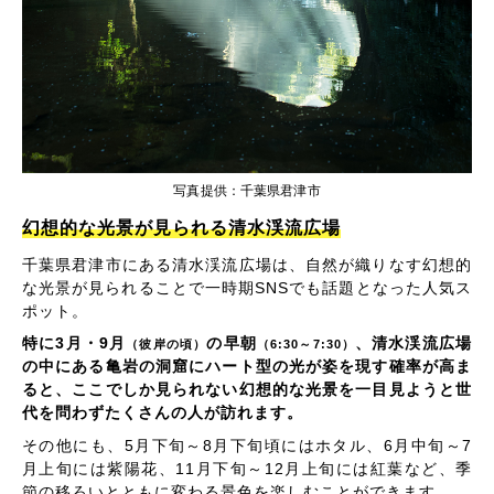
写真提供：千葉県君津市
幻想的な光景が見られる清水渓流広場
千葉県君津市にある清水渓流広場は、自然が織りなす幻想的
な光景が見られることで一時期SNSでも話題となった人気ス
ポット。
特に3月・9月
の早朝
、清水渓流広場
（彼岸の頃）
（6:30～7:30）
の中にある亀岩の洞窟にハート型の光が姿を現す確率が高ま
ると、ここでしか見られない幻想的な光景を一目見ようと世
代を問わずたくさんの人が訪れます。
その他にも、5月下旬～8月下旬頃にはホタル、6月中旬～7
月上旬には紫陽花、11月下旬～12月上旬には紅葉など、季
節の移ろいとともに変わる景色を楽しむことができます。