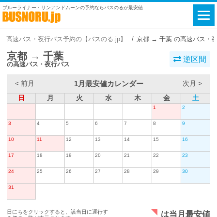
ブルーライナー・サンアンドムーンの予約ならバスのるが最安値
高速バス・夜行バス予約の【バスのる.jp】
京都 → 千葉 の高速バス・
京都 → 千葉
逆区間
の高速バス・夜行バス
1月最安値カレンダー
< 前月
次月 >
日
月
火
水
木
金
土
1
2
3
4
5
6
7
8
9
10
11
12
13
14
15
16
17
18
19
20
21
22
23
24
25
26
27
28
29
30
31
日にちをクリックすると、該当日に運行す
は当月最安値