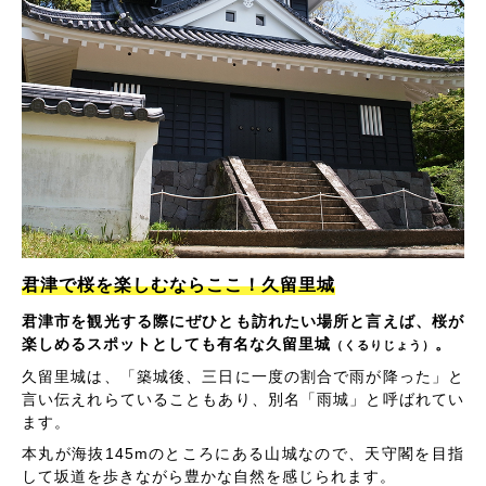
君津で桜を楽しむならここ！久留里城
君津市を観光する際にぜひとも訪れたい場所と言えば、桜が
楽しめるスポットとしても有名な久留里城
。
（くるりじょう）
久留里城は、「築城後、三日に一度の割合で雨が降った」と
言い伝えれらていることもあり、別名「雨城」と呼ばれてい
ます。
本丸が海抜145mのところにある山城なので、天守閣を目指
して坂道を歩きながら豊かな自然を感じられます。