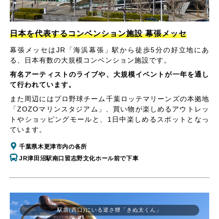
日本を代表するコンベンション施設 幕張メッセ
幕張メッセはJR「海浜幕張」駅から徒歩5分の好立地にあ
る、日本有数の大規模コンベンション施設です。
有名アーティストのライブや、大規模イベントが一年を通し
て行われています。
また周辺にはプロ野球チーム千葉ロッテマリーンズの本拠地
「ZOZOマリンスタジアム」、買い物が楽しめるアウトレッ
トやショッピングモールと、1日中楽しめるスポットとなっ
ています。
千葉県木更津市内の各所
JR津田沼駅南口習志野文化ホール前で下車
駅前(西口)にいる逆さ狸「きぬ太くん」