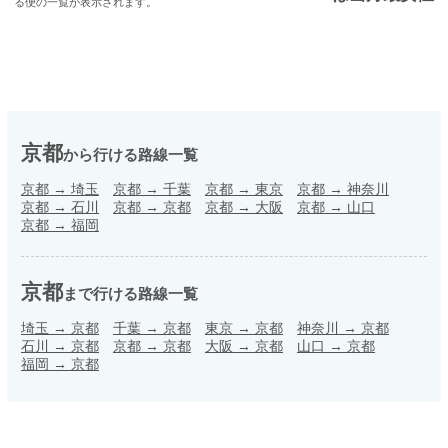
る便の一覧が表示されます。
京都
から行ける路線一覧
京都
→
埼玉
京都
→
千葉
京都
→
東京
京都
→
神奈川
京都
→
石川
京都
→
京都
京都
→
大阪
京都
→
山口
京都
→
福岡
京都
まで行ける路線一覧
埼玉
→
京都
千葉
→
京都
東京
→
京都
神奈川
→
京都
石川
→
京都
京都
→
京都
大阪
→
京都
山口
→
京都
福岡
→
京都