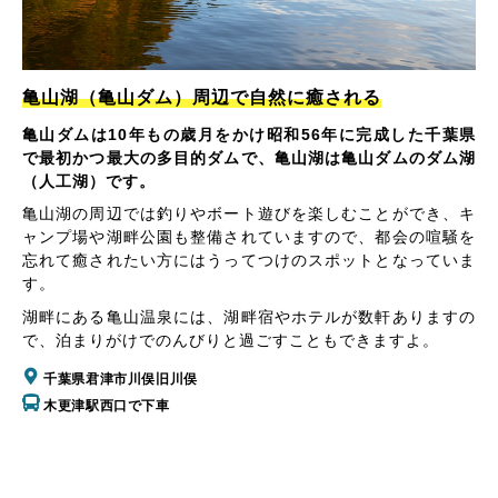
亀山湖（亀山ダム）周辺で自然に癒される
亀山ダムは10年もの歳月をかけ昭和56年に完成した千葉県
で最初かつ最大の多目的ダムで、亀山湖は亀山ダムのダム湖
（人工湖）です。
亀山湖の周辺では釣りやボート遊びを楽しむことができ、キ
ャンプ場や湖畔公園も整備されていますので、都会の喧騒を
忘れて癒されたい方にはうってつけのスポットとなっていま
す。
湖畔にある亀山温泉には、湖畔宿やホテルが数軒ありますの
で、泊まりがけでのんびりと過ごすこともできますよ。
千葉県君津市川俣旧川俣
木更津駅西口で下車