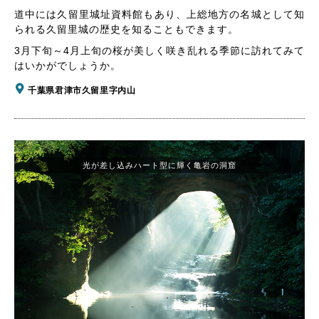
道中には久留里城址資料館もあり、上総地方の名城として知
られる久留里城の歴史を知ることもできます。
3月下旬～4月上旬の桜が美しく咲き乱れる季節に訪れてみて
はいかがでしょうか。
千葉県君津市久留里字内山
光が差し込みハート型に輝く亀岩の洞窟