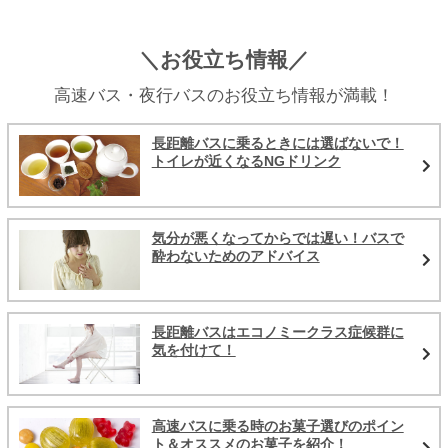
＼お役立ち情報／
高速バス・夜行バスのお役立ち情報が満載！
長距離バスに乗るときには選ばないで！
トイレが近くなるNGドリンク
気分が悪くなってからでは遅い！バスで
酔わないためのアドバイス
長距離バスはエコノミークラス症候群に
気を付けて！
高速バスに乗る時のお菓子選びのポイン
ト＆オススメのお菓子を紹介！