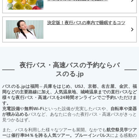
決定版！夜行バスの車内で睡眠するコツ
夜行バス・高速バスの予約ならバ
スのる.jp
バスのる.jpは福岡⇔兵庫をはじめ、USJ、京都、名古屋、金沢、福
岡などの主要路線に加え、人気温泉地、城崎温泉までの直行バスなど
様々な夜行バス・高速バスを24時間オンラインでご予約いただけま
す。
充電設備
や
無料Wi-Fi
といった設備が充実したバスや、
自転車や楽器
が積み込める
バスなど、あなたに合った夜行バス・高速バスがきっと
見つかるはず。
また、バスを利用した様々なツアーも展開。なかでも
航空祭見学ツア
ー
は
催行率94％を誇る人気ツアー。ブルーインパルス
による感動の