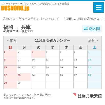
ブルーライナー・サンアンドムーンの予約ならバスのるが最安値
高速バス・夜行バス予約の【バスのる.jp】
福岡 → 兵庫 の高速バス・
福岡 → 兵庫
逆区間
の高速バス・夜行バス
11月最安値カレンダー
< 前月
次月 >
日
月
火
水
木
金
土
1
2
3
4
5
6
7
8
9
10
11
12
13
14
15
16
17
18
19
20
21
22
23
24
25
26
27
28
29
30
日にちをクリックすると、該当日に運行す
は当月最安値
る便の一覧が表示されます。