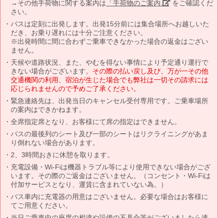
→その他手荷物に関する案内は
「手荷物のご案内」
をご確認くだ
さい。
バスは定刻に出発します。出発15分前には集合場所へお越しいた
だき、お乗り遅れには十分ご注意ください。
※出発時間に間に合わずご乗車できなかった場合の返金はござい
ません。
天候や道路状況、また、やむを得ない事情により予定通り運行で
きない場合がございます。
その際の払い戻し及び、万が一その他
交通機関の利用、宿泊が生じた場合でも弊社は一切その請求には
応じられませんので予めご了承ください。
緊急連絡先は、出発当日のキャンセル受付専用です。ご乗車場所
の案内はできかねます。
全席指定席となり、お客様にて席の指定はできません。
バスの最後列のシート及び一部のシートはリクライニングがあま
り倒れない場合があります。
2、3時間おきに休憩を取ります。
充電設備・Wi-Fiは機器トラブル等により使用できない場合がござ
います。その際のご返金はございません。（コンセント・Wi-Fiは
付加サービスとなり、運賃に含まれていない為。）
バス車内に充電器の用意はございません。必要な場合はお客様に
てご用意ください。
当日ご乗車中の座席の相違や設備の不具合等がございましたら速