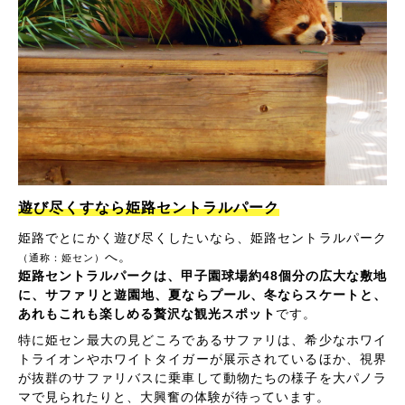
遊び尽くすなら姫路セントラルパーク
姫路でとにかく遊び尽くしたいなら、姫路セントラルパーク
へ。
（通称：姫セン）
姫路セントラルパークは、甲子園球場約48個分の広大な敷地
に、サファリと遊園地、夏ならプール、冬ならスケートと、
あれもこれも楽しめる贅沢な観光スポット
です。
特に姫セン最大の見どころであるサファリは、希少なホワイ
トライオンやホワイトタイガーが展示されているほか、視界
が抜群のサファリバスに乗車して動物たちの様子を大パノラ
マで見られたりと、大興奮の体験が待っています。