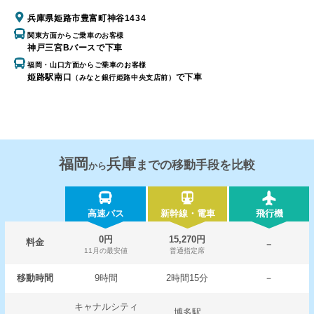
兵庫県姫路市豊富町神谷1434
関東方面からご乗車のお客様
神戸三宮Bバースで下車
福岡・山口方面からご乗車のお客様
姫路駅南口
で下車
（みなと銀行姫路中央支店前）
福岡
兵庫
までの移動手段を比較
から
高速バス
新幹線・電車
飛行機
0円
15,270円
料金
－
11月の最安値
普通指定席
移動時間
9時間
2時間15分
－
キャナルシティ
博多駅