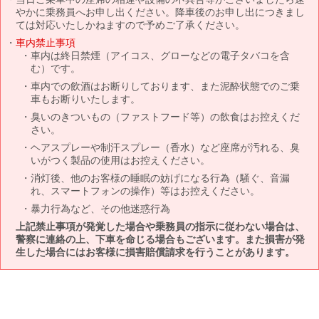
やかに乗務員へお申し出ください。降車後のお申し出につきまし
ては対応いたしかねますので予めご了承ください。
車内禁止事項
車内は終日禁煙（アイコス、グローなどの電子タバコを含
む）です。
車内での飲酒はお断りしております、また泥酔状態でのご乗
車もお断りいたします。
臭いのきついもの（ファストフード等）の飲食はお控えくだ
さい。
ヘアスプレーや制汗スプレー（香水）など座席が汚れる、臭
いがつく製品の使用はお控えください。
消灯後、他のお客様の睡眠の妨げになる行為（騒ぐ、音漏
れ、スマートフォンの操作）等はお控えください。
暴力行為など、その他迷惑行為
上記禁止事項が発覚した場合や乗務員の指示に従わない場合は、
警察に連絡の上、下車を命じる場合もございます。また損害が発
生した場合にはお客様に損害賠償請求を行うことがあります。