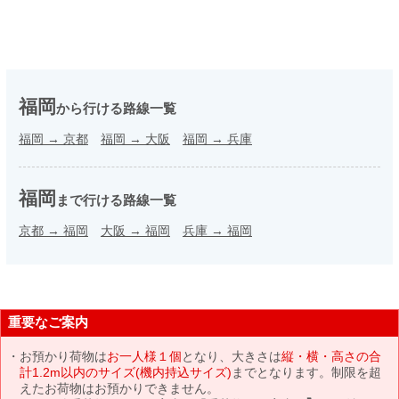
福岡
から行ける路線一覧
福岡
→
京都
福岡
→
大阪
福岡
→
兵庫
福岡
まで行ける路線一覧
京都
→
福岡
大阪
→
福岡
兵庫
→
福岡
重要なご案内
お預かり荷物は
お一人様１個
となり、大きさは
縦・横・高さの合
計1.2m以内のサイズ(機内持込サイズ)
までとなります。制限を超
えたお荷物はお預かりできません。