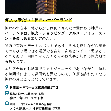
何度も来たい！神戸ハーバーランド
神戸の中心市街地から少し西側に進んだ位置にある
神戸ハー
バーランドは、観光・ショッピング・グルメ・アミューズメ
ントを楽しめるエリア
のこと。
関西で有数のデートスポットであり、潮風を感じながら家族
でのんびり過ごせる場所でもあり、友達とワイワイ遊ぶとこ
ろでもあり、国内外からたくさんの観光客が訪れる観光地で
もあります。
エリア全体がお洒落でフォトジェニックでありながら、訪れ
る時間帯によって雰囲気も異なるので、何度も訪れたくなる
神戸の見どころとなっています。
兵庫県神戸市中央区東川崎町1丁目
関東方面からご乗車のお客様
神戸三宮Bバースで下車
福岡・山口方面からご乗車のお客様
さくら高速バス 神戸市役所前で下車