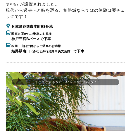
が設置されました。
できる）
現代から過去へと時を遡る、姫路城ならではの体験は要チェ
ックです！
兵庫県姫路市本町68番地
関東方面からご乗車のお客様
神戸三宮Bバースで下車
福岡・山口方面からご乗車のお客様
姫路駅南口
で下車
（みなと銀行姫路中央支店前）
うとうとするかわいいレッサーパンダ♫