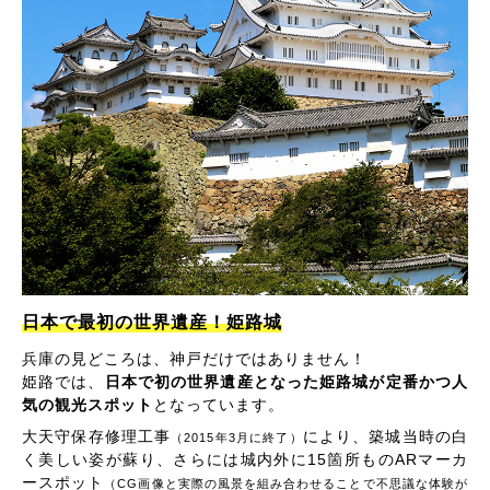
日本で最初の世界遺産！姫路城
兵庫の見どころは、神戸だけではありません！
姫路では、
日本で初の世界遺産となった姫路城が定番かつ人
気の観光スポット
となっています。
大天守保存修理工事
により、築城当時の白
（2015年3月に終了）
く美しい姿が蘇り、さらには城内外に15箇所ものARマーカ
ースポット
（CG画像と実際の風景を組み合わせることで不思議な体験が