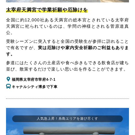
太宰府天満宮で学業祈願や厄除けを
全国に約12,000社ある天満宮の総本宮とされている太宰府
天満宮に祀られているのは、学問の神様とされる菅原道真
公。
受験シーズンに突入すると全国の受験生が参拝に訪れること
で有名ですが、
実は厄除けや家内安全祈願のご利益もありま
す。
参道にはたくさんの土産店や食べ歩きもできる飲食店が建ち
並び、散策するだけで楽しい思い出を作ることができます。
福岡県太宰府市宰府4-7-1
キャナルシティ博多で下車
人気急上昇！糸島エリアを遊び尽くす