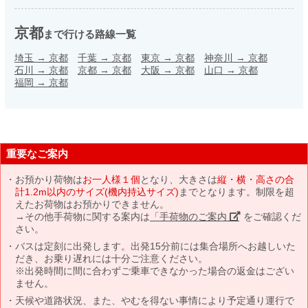
京都
まで行ける路線一覧
埼玉
→
京都
千葉
→
京都
東京
→
京都
神奈川
→
京都
石川
→
京都
京都
→
京都
大阪
→
京都
山口
→
京都
福岡
→
京都
重要なご案内
お預かり荷物は
お一人様１個
となり、大きさは
縦・横・高さの合
計1.2m以内のサイズ(機内持込サイズ)
までとなります。制限を超
えたお荷物はお預かりできません。
→その他手荷物に関する案内は
「手荷物のご案内」
をご確認くだ
さい。
バスは定刻に出発します。出発15分前には集合場所へお越しいた
だき、お乗り遅れには十分ご注意ください。
※出発時間に間に合わずご乗車できなかった場合の返金はござい
ません。
天候や道路状況、また、やむを得ない事情により予定通り運行で