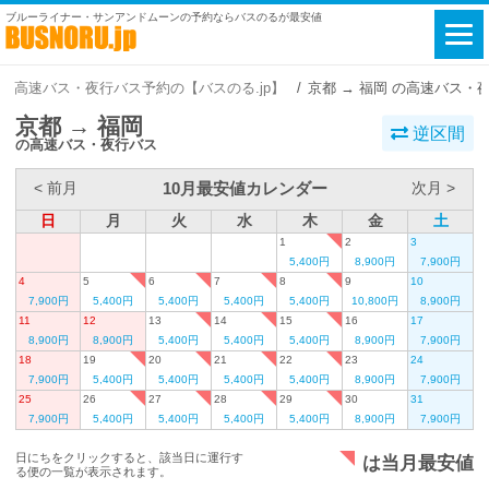
ブルーライナー・サンアンドムーンの予約ならバスのるが最安値
高速バス・夜行バス予約の【バスのる.jp】
京都 → 福岡 の高速バス・
京都 → 福岡
逆区間
の高速バス・夜行バス
10月最安値カレンダー
< 前月
次月 >
日
月
火
水
木
金
土
1
2
3
5,400円
8,900円
7,900円
4
5
6
7
8
9
10
7,900円
5,400円
5,400円
5,400円
5,400円
10,800円
8,900円
11
12
13
14
15
16
17
8,900円
8,900円
5,400円
5,400円
5,400円
8,900円
7,900円
18
19
20
21
22
23
24
7,900円
5,400円
5,400円
5,400円
5,400円
8,900円
7,900円
25
26
27
28
29
30
31
7,900円
5,400円
5,400円
5,400円
5,400円
8,900円
7,900円
日にちをクリックすると、該当日に運行す
は当月最安値
る便の一覧が表示されます。