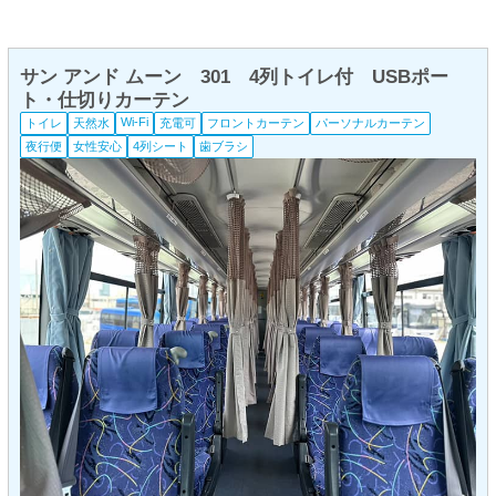
サン アンド ムーン 301 4列トイレ付 USBポー
ト・仕切りカーテン
Wi-Fi
トイレ
天然水
充電可
フロントカーテン
パーソナルカーテン
夜行便
女性安心
4列シート
歯ブラシ