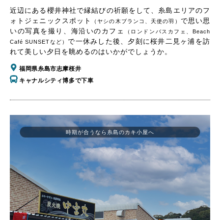
近辺にある櫻井神社で縁結びの祈願をして、糸島エリアのフ
ォトジェニックスポット
で思い思
（ヤシの木ブランコ、天使の羽）
いの写真を撮り、海沿いのカフェ
（ロンドンバスカフェ、Beach
で一休みした後、夕刻に桜井二見ヶ浦を訪
Café SUNSETなど）
れて美しい夕日を眺めるのはいかがでしょうか。
福岡県糸島市志摩桜井
キャナルシティ博多で下車
時期が合うなら糸島のカキ小屋へ