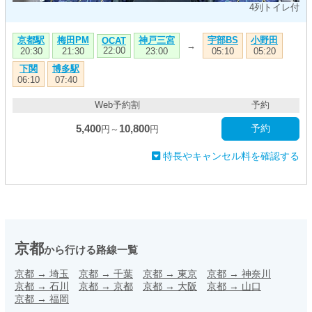
4列トイレ付
京都駅
梅田PM
神戸三宮
宇部BS
小野田
OCAT
→
22:00
20:30
21:30
23:00
05:10
05:20
下関
博多駅
06:10
07:40
Web予約割
予約
5,400
10,800
予約
円～
円
特長やキャンセル料を確認する
京都
から行ける路線一覧
京都
→
埼玉
京都
→
千葉
京都
→
東京
京都
→
神奈川
京都
→
石川
京都
→
京都
京都
→
大阪
京都
→
山口
京都
→
福岡