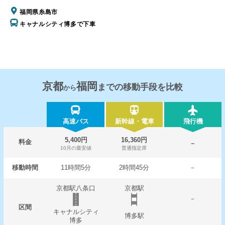
福岡県糸島市
キャナルシティ博多で下車
京都
福岡
までの移動手段を比較
から
高速バス
新幹線・電車
飛行機
5,400円
16,360円
料金
－
10月の最安値
普通指定席
移動時間
11時間5分
2時間45分
－
京都駅八条口
京都駅
－
区間
キャナルシティ
博多駅
博多