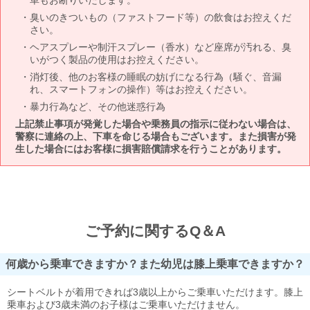
車もお断りいたします。
臭いのきついもの（ファストフード等）の飲食はお控えくだ
さい。
ヘアスプレーや制汗スプレー（香水）など座席が汚れる、臭
いがつく製品の使用はお控えください。
消灯後、他のお客様の睡眠の妨げになる行為（騒ぐ、音漏
れ、スマートフォンの操作）等はお控えください。
暴力行為など、その他迷惑行為
上記禁止事項が発覚した場合や乗務員の指示に従わない場合は、
警察に連絡の上、下車を命じる場合もございます。また損害が発
生した場合にはお客様に損害賠償請求を行うことがあります。
ご予約に関するQ＆A
何歳から乗車できますか？また幼児は膝上乗車できますか？
シートベルトが着用できれば3歳以上からご乗車いただけます。膝上
乗車および3歳未満のお子様はご乗車いただけません。