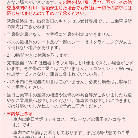
きない場合がございます。
その際の払い戻し及び、万が一その他
交通機関の利用、宿泊が生じた場合でも弊社は一切その請求には
応じられませんので予めご了承ください。
緊急連絡先は、出発当日のキャンセル受付専用です。ご乗車場所
の案内はできかねます。
全席指定席となり、お客様にて席の指定はできません。
バスの最後列のシート及び一部のシートはリクライニングがあま
り倒れない場合があります。
2、3時間おきに休憩を取ります。
充電設備・Wi-Fiは機器トラブル等により使用できない場合がござ
います。その際のご返金はございません。（コンセント・Wi-Fiは
付加サービスとなり、運賃に含まれていない為。）
バス車内に充電器の用意はございません。必要な場合はお客様に
てご用意ください。
当日ご乗車中の座席の相違や設備の不具合等がございましたら速
やかに乗務員へお申し出ください。降車後のお申し出につきまし
ては対応いたしかねますので予めご了承ください。
車内禁止事項
車内は終日禁煙（アイコス、グローなどの電子タバコを含
む）です。
車内での飲酒はお断りしております、また泥酔状態でのご乗