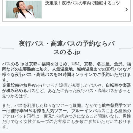
決定版！夜行バスの車内で睡眠するコツ
夜行バス・高速バスの予約ならバ
スのる.jp
バスのる.jpは京都⇔福岡をはじめ、USJ、京都、名古屋、金沢、福
岡などの主要路線に加え、人気温泉地、城崎温泉までの直行バスなど
様々な夜行バス・高速バスを24時間オンラインでご予約いただけま
す。
充電設備
や
無料Wi-Fi
といった設備が充実したバスや、
自転車や楽器
が積み込める
バスなど、あなたに合った夜行バス・高速バスがきっと
見つかるはず。
また、バスを利用した様々なツアーも展開。なかでも
航空祭見学ツア
ー
は
催行率94％を誇る人気ツアー。ブルーインパルス
による感動の
アクロバット飛行は一度見たら病みつきになること間違いなし。男性
だけでなく女性グループのお客様にも多数ご参加いただいておりま
す。