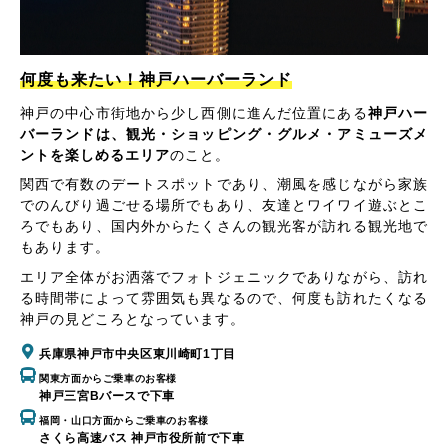
何度も来たい！神戸ハーバーランド
神戸の中心市街地から少し西側に進んだ位置にある
神戸ハー
バーランドは、観光・ショッピング・グルメ・アミューズメ
ントを楽しめるエリア
のこと。
関西で有数のデートスポットであり、潮風を感じながら家族
でのんびり過ごせる場所でもあり、友達とワイワイ遊ぶとこ
ろでもあり、国内外からたくさんの観光客が訪れる観光地で
もあります。
エリア全体がお洒落でフォトジェニックでありながら、訪れ
る時間帯によって雰囲気も異なるので、何度も訪れたくなる
神戸の見どころとなっています。
兵庫県神戸市中央区東川崎町1丁目
関東方面からご乗車のお客様
神戸三宮Bバースで下車
福岡・山口方面からご乗車のお客様
さくら高速バス 神戸市役所前で下車