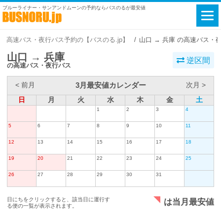
ブルーライナー・サンアンドムーンの予約ならバスのるが最安値
高速バス・夜行バス予約の【バスのる.jp】
山口 → 兵庫 の高速バス・
山口 → 兵庫
逆区間
の高速バス・夜行バス
3月最安値カレンダー
< 前月
次月 >
日
月
火
水
木
金
土
1
2
3
4
5
6
7
8
9
10
11
12
13
14
15
16
17
18
19
20
21
22
23
24
25
26
27
28
29
30
31
日にちをクリックすると、該当日に運行す
は当月最安値
る便の一覧が表示されます。