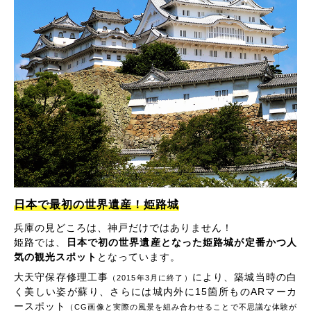
日本で最初の世界遺産！姫路城
兵庫の見どころは、神戸だけではありません！
姫路では、
日本で初の世界遺産となった姫路城が定番かつ人
気の観光スポット
となっています。
大天守保存修理工事
により、築城当時の白
（2015年3月に終了）
く美しい姿が蘇り、さらには城内外に15箇所ものARマーカ
ースポット
（CG画像と実際の風景を組み合わせることで不思議な体験が