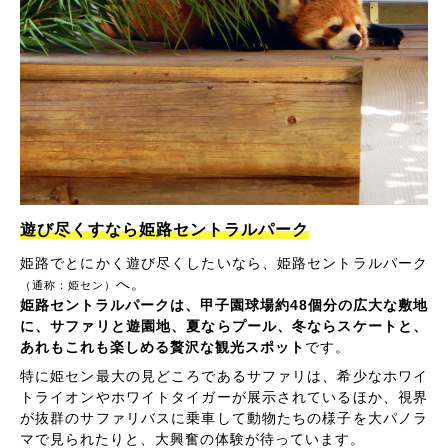
遊び尽くすなら姫路セントラルパーク
姫路でとにかく遊び尽くしたいなら、姫路セントラルパーク
へ。
（通称：姫セン）
姫路セントラルパークは、甲子園球場約48個分の広大な敷地
に、サファリと遊園地、夏ならプール、冬ならスケートと、
あれもこれも楽しめる贅沢な観光スポット
です。
特に姫セン最大の見どころであるサファリは、希少なホワイ
トライオンやホワイトタイガーが展示されているほか、視界
が抜群のサファリバスに乗車して動物たちの様子を大パノラ
マで見られたりと、大興奮の体験が待っています。