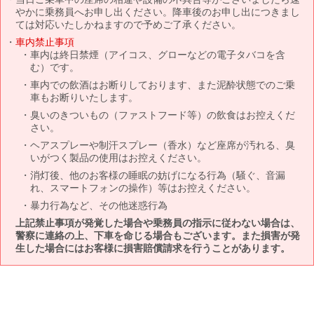
やかに乗務員へお申し出ください。降車後のお申し出につきまし
ては対応いたしかねますので予めご了承ください。
車内禁止事項
車内は終日禁煙（アイコス、グローなどの電子タバコを含
む）です。
車内での飲酒はお断りしております、また泥酔状態でのご乗
車もお断りいたします。
臭いのきついもの（ファストフード等）の飲食はお控えくだ
さい。
ヘアスプレーや制汗スプレー（香水）など座席が汚れる、臭
いがつく製品の使用はお控えください。
消灯後、他のお客様の睡眠の妨げになる行為（騒ぐ、音漏
れ、スマートフォンの操作）等はお控えください。
暴力行為など、その他迷惑行為
上記禁止事項が発覚した場合や乗務員の指示に従わない場合は、
警察に連絡の上、下車を命じる場合もございます。また損害が発
生した場合にはお客様に損害賠償請求を行うことがあります。