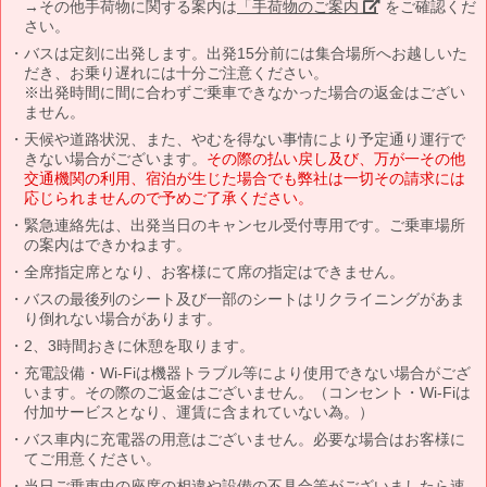
→その他手荷物に関する案内は
「手荷物のご案内」
をご確認くだ
さい。
バスは定刻に出発します。出発15分前には集合場所へお越しいた
だき、お乗り遅れには十分ご注意ください。
※出発時間に間に合わずご乗車できなかった場合の返金はござい
ません。
天候や道路状況、また、やむを得ない事情により予定通り運行で
きない場合がございます。
その際の払い戻し及び、万が一その他
交通機関の利用、宿泊が生じた場合でも弊社は一切その請求には
応じられませんので予めご了承ください。
緊急連絡先は、出発当日のキャンセル受付専用です。ご乗車場所
の案内はできかねます。
全席指定席となり、お客様にて席の指定はできません。
バスの最後列のシート及び一部のシートはリクライニングがあま
り倒れない場合があります。
2、3時間おきに休憩を取ります。
充電設備・Wi-Fiは機器トラブル等により使用できない場合がござ
います。その際のご返金はございません。（コンセント・Wi-Fiは
付加サービスとなり、運賃に含まれていない為。）
バス車内に充電器の用意はございません。必要な場合はお客様に
てご用意ください。
当日ご乗車中の座席の相違や設備の不具合等がございましたら速