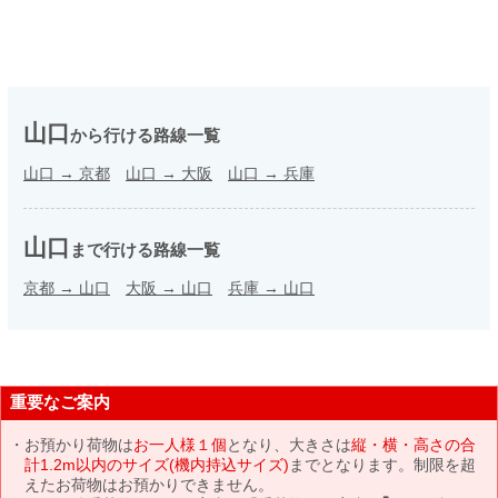
山口
から行ける路線一覧
山口
→
京都
山口
→
大阪
山口
→
兵庫
山口
まで行ける路線一覧
京都
→
山口
大阪
→
山口
兵庫
→
山口
重要なご案内
お預かり荷物は
お一人様１個
となり、大きさは
縦・横・高さの合
計1.2m以内のサイズ(機内持込サイズ)
までとなります。制限を超
えたお荷物はお預かりできません。