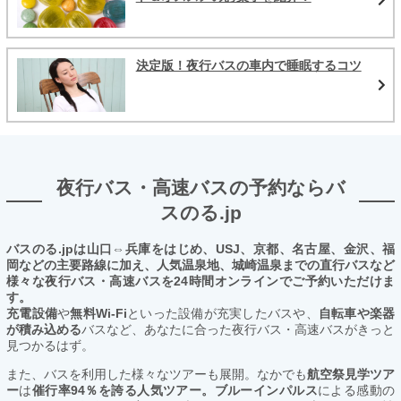
決定版！夜行バスの車内で睡眠するコツ
夜行バス・高速バスの予約ならバ
スのる.jp
バスのる.jpは山口⇔兵庫をはじめ、USJ、京都、名古屋、金沢、福
岡などの主要路線に加え、人気温泉地、城崎温泉までの直行バスなど
様々な夜行バス・高速バスを24時間オンラインでご予約いただけま
す。
充電設備
や
無料Wi-Fi
といった設備が充実したバスや、
自転車や楽器
が積み込める
バスなど、あなたに合った夜行バス・高速バスがきっと
見つかるはず。
また、バスを利用した様々なツアーも展開。なかでも
航空祭見学ツア
ー
は
催行率94％を誇る人気ツアー。ブルーインパルス
による感動の