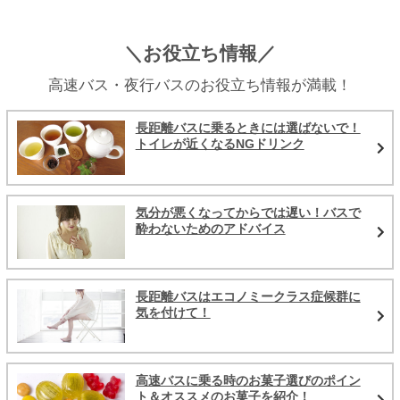
＼お役立ち情報／
高速バス・夜行バスのお役立ち情報が満載！
長距離バスに乗るときには選ばないで！
トイレが近くなるNGドリンク
気分が悪くなってからでは遅い！バスで
酔わないためのアドバイス
長距離バスはエコノミークラス症候群に
気を付けて！
高速バスに乗る時のお菓子選びのポイン
ト＆オススメのお菓子を紹介！