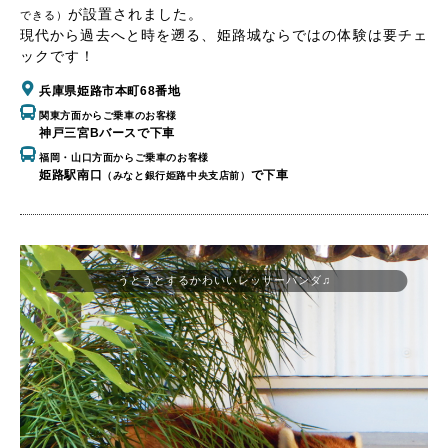
が設置されました。
できる）
現代から過去へと時を遡る、姫路城ならではの体験は要チェ
ックです！
兵庫県姫路市本町68番地
関東方面からご乗車のお客様
神戸三宮Bバースで下車
福岡・山口方面からご乗車のお客様
姫路駅南口
で下車
（みなと銀行姫路中央支店前）
うとうとするかわいいレッサーパンダ♫