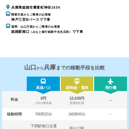
兵庫県姫路市豊富町神谷1434
関東方面からご乗車のお客様
神戸三宮Bバースで下車
福岡・山口方面からご乗車のお客様
姫路駅南口
で下車
（みなと銀行姫路中央支店前）
山口
兵庫
までの移動手段を比較
から
高速バス
新幹線・電車
飛行機
0円
12,630円
料金
－
3月の最安値
普通指定席
移動時間
7時間20分
1時間45分
－
下関駅南口交通
新山口駅