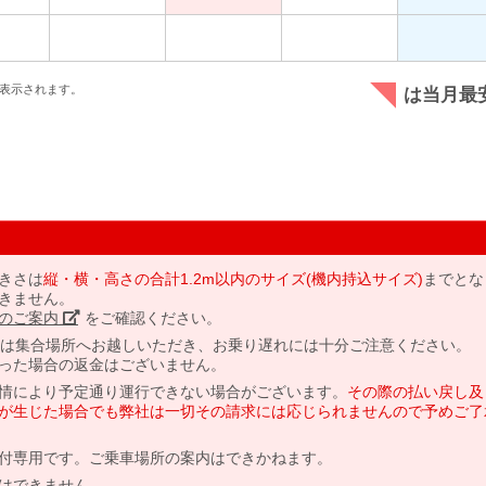
表示されます。
は当月最
きさは
縦・横・高さの合計1.2m以内のサイズ(機内持込サイズ)
までとな
きません。
のご案内」
をご確認ください。
には集合場所へお越しいただき、お乗り遅れには十分ご注意ください。
った場合の返金はございません。
情により予定通り運行できない場合がございます。
その際の払い戻し及
が生じた場合でも弊社は一切その請求には応じられませんので予めご了
付専用です。ご乗車場所の案内はできかねます。
はできません。