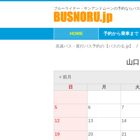
ブルーライナー・サンアンドムーンの予約ならバス
HOME
予約から乗車まで
高速バス・夜行バス予約の【バスのる.jp】
山口
< 前月
日
月
火
5
6
7
12
13
14
19
20
21