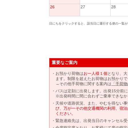
26
27
28
日にちをクリックすると、該当日に運行する便の一覧が
重要なご案内
お預かり荷物は
お一人様１個
となり、大
ます。制限を超えたお荷物はお預かりで
→その他手荷物に関する案内は
「手荷物
バスは定刻に出発します。出発15分前
※出発時間に間に合わずご乗車できなか
天候や道路状況、また、やむを得ない事
び、万が一その他交通機関の利用、宿泊
ください。
緊急連絡先は、出発当日のキャンセル受
全席指定席となり、お客様にて席の指定