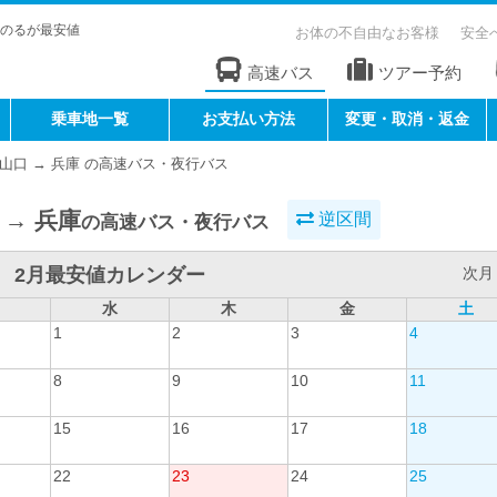
のるが最安値
お体の不自由なお客様
安全
高速バス
ツアー予約
乗車地一覧
お支払い方法
変更・取消・返金
山口 → 兵庫 の高速バス・夜行バス
 → 兵庫
逆区間
の高速バス・夜行バス
2月最安値カレンダー
次月 
水
木
金
土
1
2
3
4
8
9
10
11
15
16
17
18
22
23
24
25