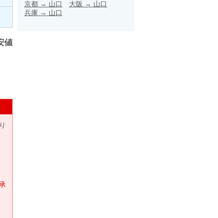
京都
→
山口
大阪
→
山口
兵庫
→
山口
安値
り
承