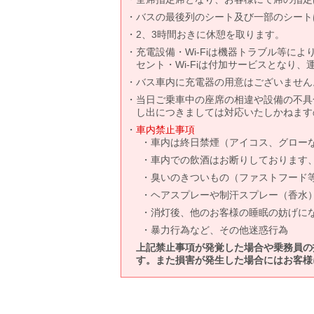
バスの最後列のシート及び一部のシート
2、3時間おきに休憩を取ります。
充電設備・Wi-Fiは機器トラブル等に
セント・Wi-Fiは付加サービスとなり
バス車内に充電器の用意はございません
当日ご乗車中の座席の相違や設備の不具
し出につきましては対応いたしかねます
車内禁止事項
車内は終日禁煙（アイコス、グロー
車内での飲酒はお断りしております
臭いのきついもの（ファストフード
ヘアスプレーや制汗スプレー（香水
消灯後、他のお客様の睡眠の妨げに
暴力行為など、その他迷惑行為
上記禁止事項が発覚した場合や乗務員の
す。また損害が発生した場合にはお客様