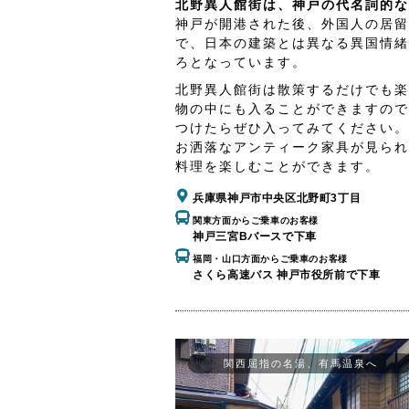
北野異人館街は、神戸の代名詞的な
神戸が開港された後、外国人の居留
で、日本の建築とは異なる異国情緒
ろとなっています。
北野異人館街は散策するだけでも楽
物の中にも入ることができますので
つけたらぜひ入ってみてください。
お洒落なアンティーク家具が見られ
料理を楽しむことができます。
兵庫県神戸市中央区北野町3丁目
関東方面からご乗車のお客様
神戸三宮Bバースで下車
福岡・山口方面からご乗車のお客様
さくら高速バス 神戸市役所前で下車
関西屈指の名湯、有馬温泉へ