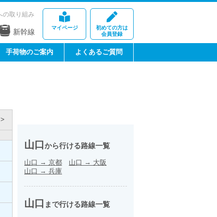
への取り組み
マイページ
初めての方は
新幹線
会員登録
手荷物のご案内
よくあるご質問
>
山口
から行ける路線一覧
山口
→
京都
山口
→
大阪
山口
→
兵庫
山口
まで行ける路線一覧