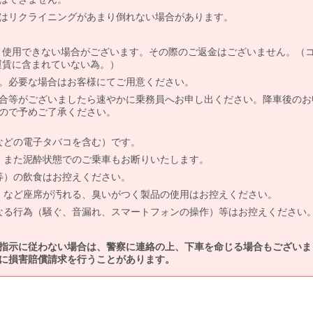
はリクライニングがあまり倒れない場合があります。
より使用できない場合がございます。その際のご返金はございません。（
、運賃に含まれていない為。）
。必要な場合はお客様にてご用意ください。
合等がございましたら速やかに乗務員へお申し出ください。降車後のお
ので予めご了承ください。
などの電子タバコを含む）です。
、また泥酔状態でのご乗車もお断りいたします。
等）の飲食はお控えください。
）など座席が汚れる、臭いがつく製品の使用はお控えください。
なる行為（騒ぐ、音漏れ、スマートフォンの操作）等はお控えください
指示に従わない場合は、警察に連絡の上、下車を命じる場合もございま
に損害賠償請求を行うことがあります。