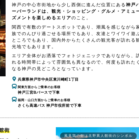
神戸の中心市街地から少し西側に進んだ位置にある
神戸
ーバーランドは、観光・ショッピング・グルメ・アミュ
ズメントを楽しめるエリア
のこと。
関西で有数のデートスポットであり、潮風を感じながら
族でのんびり過ごせる場所でもあり、友達とワイワイ遊
ところでもあり、国内外からたくさんの観光客が訪れる
光地でもあります。
エリア全体がお洒落でフォトジェニックでありながら、
れる時間帯によって雰囲気も異なるので、何度も訪れた
なる神戸の見どころとなっています。
兵庫県神戸市中央区東川崎町1丁目
関東方面からご乗車のお客様
神戸三宮Bバースで下車
福岡・山口方面からご乗車のお客様
さくら高速バス 神戸市役所前で下車
館街
風見鶏の館は北野異人館街のシンボル