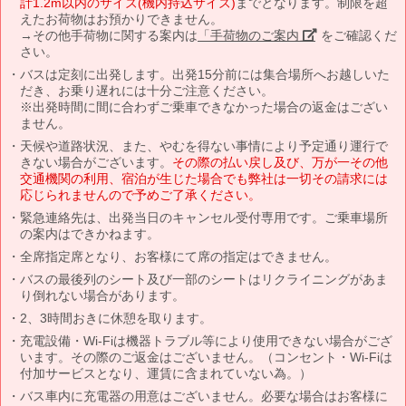
計1.2m以内のサイズ(機内持込サイズ)
までとなります。制限を超
えたお荷物はお預かりできません。
→その他手荷物に関する案内は
「手荷物のご案内」
をご確認くだ
さい。
バスは定刻に出発します。出発15分前には集合場所へお越しいた
だき、お乗り遅れには十分ご注意ください。
※出発時間に間に合わずご乗車できなかった場合の返金はござい
ません。
天候や道路状況、また、やむを得ない事情により予定通り運行で
きない場合がございます。
その際の払い戻し及び、万が一その他
交通機関の利用、宿泊が生じた場合でも弊社は一切その請求には
応じられませんので予めご了承ください。
緊急連絡先は、出発当日のキャンセル受付専用です。ご乗車場所
の案内はできかねます。
全席指定席となり、お客様にて席の指定はできません。
バスの最後列のシート及び一部のシートはリクライニングがあま
り倒れない場合があります。
2、3時間おきに休憩を取ります。
充電設備・Wi-Fiは機器トラブル等により使用できない場合がござ
います。その際のご返金はございません。（コンセント・Wi-Fiは
付加サービスとなり、運賃に含まれていない為。）
バス車内に充電器の用意はございません。必要な場合はお客様に