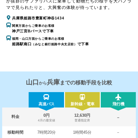
が抜群のサファリバスに乗車して動物たちの様子を大パノラ
マで見られたりと、大興奮の体験が待っています。
兵庫県姫路市豊富町神谷1434
関東方面からご乗車のお客様
神戸三宮Bバースで下車
福岡・山口方面からご乗車のお客様
姫路駅南口
で下車
（みなと銀行姫路中央支店前）
山口
兵庫
までの移動手段を比較
から
高速バス
新幹線・電車
飛行機
0円
12,630円
料金
－
4月の最安値
普通指定席
移動時間
7時間20分
1時間45分
－