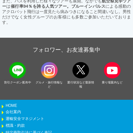
また、バスを利用した様々なツアーも展開。なかでも
航空祭見学ツア
ー
は
催行率94％を誇る人気ツアー。ブルーインパルス
による感動の
アクロバット飛行は一度見たら病みつきになること間違いなし。男性
だけでなく女性グループのお客様にも多数ご参加いただいておりま
す。
フォロワー、お友達募集中
割引クーポン配布中
グルメ・旅行情報な
運行状況など最新情
乗り場案内など
ど
報
HOME
会社案内
運輸安全マネジメント
標識・約款
特定商取引法に基づく表記