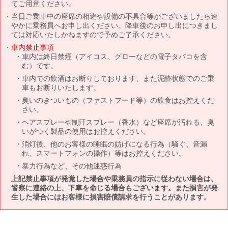
てご用意ください。
当日ご乗車中の座席の相違や設備の不具合等がございましたら速
やかに乗務員へお申し出ください。降車後のお申し出につきまし
ては対応いたしかねますので予めご了承ください。
車内禁止事項
車内は終日禁煙（アイコス、グローなどの電子タバコを含
む）です。
車内での飲酒はお断りしております、また泥酔状態でのご乗
車もお断りいたします。
臭いのきついもの（ファストフード等）の飲食はお控えくだ
さい。
ヘアスプレーや制汗スプレー（香水）など座席が汚れる、臭
いがつく製品の使用はお控えください。
消灯後、他のお客様の睡眠の妨げになる行為（騒ぐ、音漏
れ、スマートフォンの操作）等はお控えください。
暴力行為など、その他迷惑行為
上記禁止事項が発覚した場合や乗務員の指示に従わない場合は、
警察に連絡の上、下車を命じる場合もございます。また損害が発
生した場合にはお客様に損害賠償請求を行うことがあります。