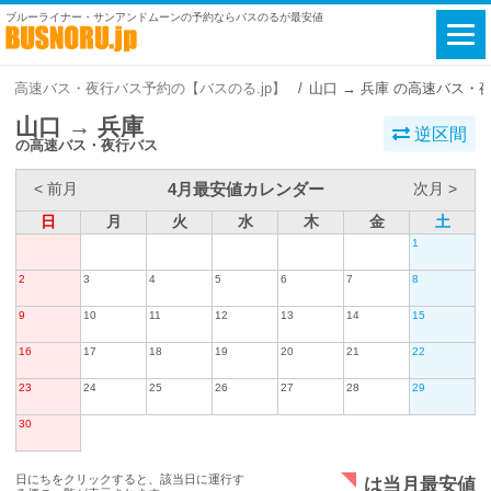
ブルーライナー・サンアンドムーンの予約ならバスのるが最安値
高速バス・夜行バス予約の【バスのる.jp】
山口 → 兵庫 の高速バス・
山口 → 兵庫
逆区間
の高速バス・夜行バス
4月最安値カレンダー
< 前月
次月 >
日
月
火
水
木
金
土
1
2
3
4
5
6
7
8
9
10
11
12
13
14
15
16
17
18
19
20
21
22
23
24
25
26
27
28
29
30
日にちをクリックすると、該当日に運行す
は当月最安値