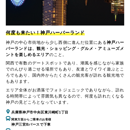
何度も来たい！神戸ハーバーランド
神戸の中心市街地から少し西側に進んだ位置にある
神戸ハー
バーランドは、観光・ショッピング・グルメ・アミューズメ
ントを楽しめるエリア
のこと。
関西で有数のデートスポットであり、潮風を感じながら家族
でのんびり過ごせる場所でもあり、友達とワイワイ遊ぶとこ
ろでもあり、国内外からたくさんの観光客が訪れる観光地で
もあります。
エリア全体がお洒落でフォトジェニックでありながら、訪れ
る時間帯によって雰囲気も異なるので、何度も訪れたくなる
神戸の見どころとなっています。
兵庫県神戸市中央区東川崎町1丁目
関東方面からご乗車のお客様
神戸三宮Bバースで下車