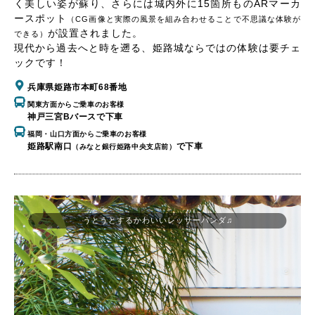
く美しい姿が蘇り、さらには城内外に15箇所ものARマーカ
ースポット
（CG画像と実際の風景を組み合わせることで不思議な体験が
が設置されました。
できる）
現代から過去へと時を遡る、姫路城ならではの体験は要チェ
ックです！
兵庫県姫路市本町68番地
関東方面からご乗車のお客様
神戸三宮Bバースで下車
福岡・山口方面からご乗車のお客様
姫路駅南口
で下車
（みなと銀行姫路中央支店前）
うとうとするかわいいレッサーパンダ♫