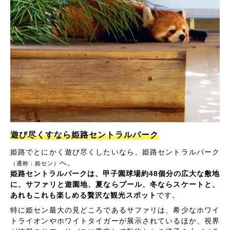
遊び尽くすなら姫路セントラルパーク
姫路でとにかく遊び尽くしたいなら、姫路セントラルパーク
へ。
（通称：姫セン）
姫路セントラルパークは、甲子園球場約48個分の広大な敷地
に、サファリと遊園地、夏ならプール、冬ならスケートと、
あれもこれも楽しめる贅沢な観光スポット
です。
特に姫セン最大の見どころであるサファリは、希少なホワイ
トライオンやホワイトタイガーが展示されているほか、視界