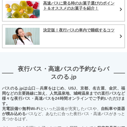
高速バスに乗る時のお菓子選びのポイン
ト＆オススメのお菓子を紹介！
決定版！夜行バスの車内で睡眠するコツ
夜行バス・高速バスの予約ならバ
スのる.jp
バスのる.jpは山口⇔兵庫をはじめ、USJ、京都、名古屋、金沢、福
岡などの主要路線に加え、人気温泉地、城崎温泉までの直行バスなど
様々な夜行バス・高速バスを24時間オンラインでご予約いただけま
す。
充電設備
や
無料Wi-Fi
といった設備が充実したバスや、
自転車や楽器
が積み込める
バスなど、あなたに合った夜行バス・高速バスがきっと
見つかるはず。