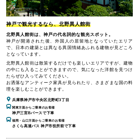
神戸で観光するなら、北野異人館街
北野異人館街は、神戸の代名詞的な観光スポット。
神戸が開港された後、外国人の居留地となっていたエリア
で、日本の建築とは異なる異国情緒あふれる建物が見どころ
となっています。
北野異人館街は散策するだけでも楽しいエリアですが、建物
の中にも入ることができますので、気になった洋館を見つけ
たらぜひ入ってみてください。
お洒落なアンティーク家具が見られたり、さまざまな国の料
理を楽しむことができます。
兵庫県神戸市中央区北野町3丁目
関東方面からご乗車のお客様
神戸三宮Bバースで下車
福岡・山口方面からご乗車のお客様
さくら高速バス 神戸市役所前で下車