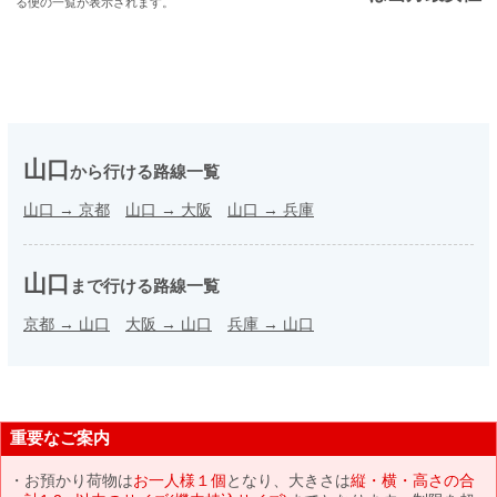
る便の一覧が表示されます。
山口
から行ける路線一覧
山口
→
京都
山口
→
大阪
山口
→
兵庫
山口
まで行ける路線一覧
京都
→
山口
大阪
→
山口
兵庫
→
山口
重要なご案内
お預かり荷物は
お一人様１個
となり、大きさは
縦・横・高さの合