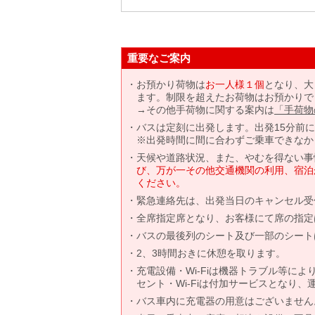
重要なご案内
お預かり荷物は
お一人様１個
となり、大
ます。制限を超えたお荷物はお預かりで
→その他手荷物に関する案内は
「手荷物
バスは定刻に出発します。出発15分前
※出発時間に間に合わずご乗車できなか
天候や道路状況、また、やむを得ない事
び、万が一その他交通機関の利用、宿泊
ください。
緊急連絡先は、出発当日のキャンセル受
全席指定席となり、お客様にて席の指定
バスの最後列のシート及び一部のシート
2、3時間おきに休憩を取ります。
充電設備・Wi-Fiは機器トラブル等に
セント・Wi-Fiは付加サービスとなり
バス車内に充電器の用意はございません