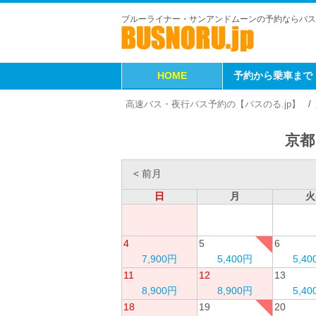
ブルーライナー・サンアンドムーンの予約ならバス
HOME
予約から乗車まで
高速バス・夜行バス予約の【バスのる.jp】
京都
< 前月
日
月
火
4
5
6
7,900円
5,400円
5,4
11
12
13
8,900円
8,900円
5,4
18
19
20