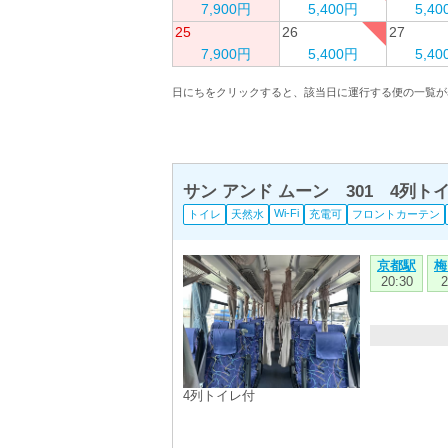
7,900円
5,400円
5,4
25
26
27
7,900円
5,400円
5,4
日にちをクリックすると、該当日に運行する便の一覧が
サン アンド ムーン 301 4列
Wi-Fi
トイレ
天然水
充電可
フロントカーテン
京都駅
梅
20:30
2
4列トイレ付