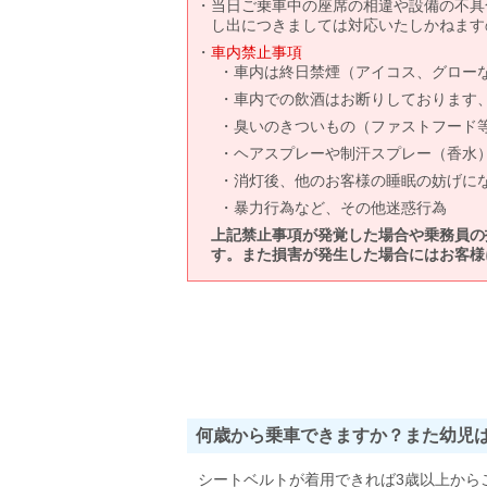
当日ご乗車中の座席の相違や設備の不具
し出につきましては対応いたしかねます
車内禁止事項
車内は終日禁煙（アイコス、グロー
車内での飲酒はお断りしております
臭いのきついもの（ファストフード
ヘアスプレーや制汗スプレー（香水
消灯後、他のお客様の睡眠の妨げに
暴力行為など、その他迷惑行為
上記禁止事項が発覚した場合や乗務員の
す。また損害が発生した場合にはお客様
何歳から乗車できますか？また幼児
シートベルトが着用できれば3歳以上から