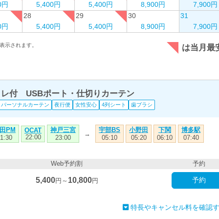
00円
5,400円
5,400円
8,900円
7,900円
28
29
30
31
00円
5,400円
5,400円
8,900円
7,900円
表示されます。
は当月最
トイレ付 USBポート・仕切りカーテン
パーソナルカーテン
夜行便
女性安心
4列シート
歯ブラシ
田PM
神戸三宮
宇部BS
小野田
下関
博多駅
OCAT
→
22:00
1:30
23:00
05:10
05:20
06:10
07:40
Web予約割
予約
5,400
10,800
予約
円～
円
特長やキャンセル料を確認