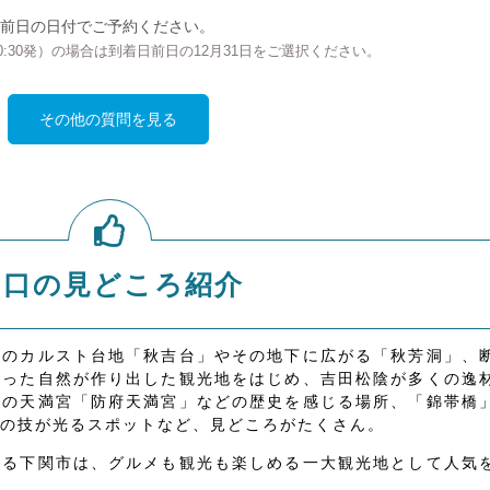
前日の日付でご予約ください。
の00:30発）の場合は到着日前日の12月31日をご選択ください。
その他の質問を見る
山口の見どころ紹介
級のカルスト台地「秋吉台」やその地下に広がる「秋芳洞」、
いった自然が作り出した観光地をはじめ、吉田松陰が多くの逸
古の天満宮「防府天満宮」などの歴史を感じる場所、「錦帯橋
の技が光るスポットなど、見どころがたくさん。
する下関市は、グルメも観光も楽しめる一大観光地として人気