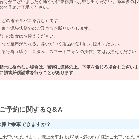
合等がございましたら速やかに乗務員へお申し出ください。降車後のお
ので予めご了承ください。
などの電子タバコを含む）です。
、また泥酔状態でのご乗車もお断りいたします。
等）の飲食はお控えください。
）など座席が汚れる、臭いがつく製品の使用はお控えください。
なる行為（騒ぐ、音漏れ、スマートフォンの操作）等はお控えください
指示に従わない場合は、警察に連絡の上、下車を命じる場合もございま
に損害賠償請求を行うことがあります。
ご予約に関するQ＆A
は膝上乗車できますか？
ご乗車いただけます。膝上乗車および3歳未満のお子様はご乗車いただ