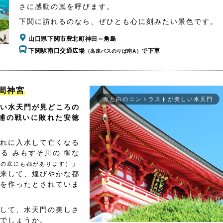
さに感動の嵐を呼びます。
下関に訪れるのなら、ぜひとも心に刻みたい景色です。
山口県下関市豊北町神田～角島
下関駅南口交通広場
で下車
（高速バスのりば南A）
間神宮
赤と白のコントラストが美しい水天門
い水天門が見どころの
浦の戦いに敗れた安徳
れに入水して亡くなる
る みもすそ川の 御な
」
海の底にも都があります）
来して、煌びやかな都
を作ったとされていま
して、水天門の美しさ
でしょうか。