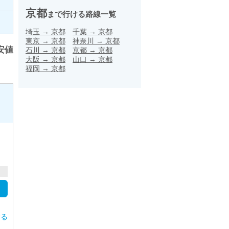
京都
まで行ける路線一覧
埼玉
→
京都
千葉
→
京都
東京
→
京都
神奈川
→
京都
安値
石川
→
京都
京都
→
京都
大阪
→
京都
山口
→
京都
福岡
→
京都
する