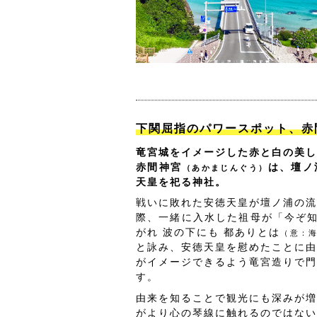
下関屈指のパワースポット、赤
竜宮城をイメージした赤と白の美し
赤間神宮
は、壇ノ
（あかまじんぐう）
天皇を祀る神社。
戦いに敗れた安徳天皇が壇ノ浦の流
際、一緒に入水した祖母が「今ぞ知
がれ 波の下にも 都ありとは
（意：
と詠み、安徳天皇を慰めたことに由
がイメージできるよう竜宮造りで門
す。
由来を知ることで観光にも深みが増
がより心の琴線に触れるのではない