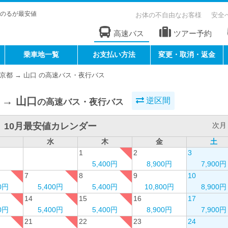
のるが最安値
お体の不自由なお客様
安全
高速バス
ツアー予約
乗車地一覧
お支払い方法
変更・取消・返金
京都 → 山口 の高速バス・夜行バス
 → 山口
逆区間
の高速バス・夜行バス
10月最安値カレンダー
次月 
水
木
金
土
1
2
3
5,400円
8,900円
7,900円
7
8
9
10
00円
5,400円
5,400円
10,800円
8,900円
14
15
16
17
00円
5,400円
5,400円
8,900円
7,900円
21
22
23
24