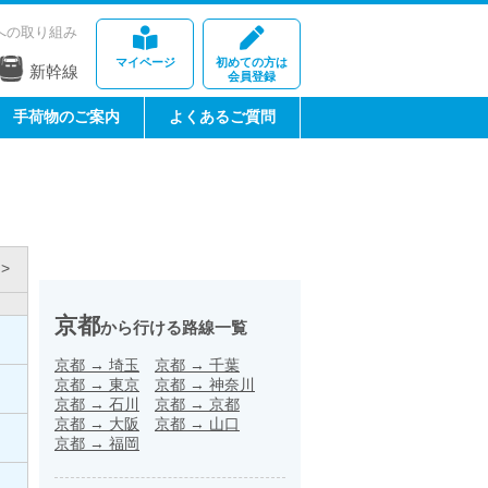
への取り組み
マイページ
初めての方は
新幹線
会員登録
手荷物のご案内
よくあるご質問
>
京都
から行ける路線一覧
京都
→
埼玉
京都
→
千葉
京都
→
東京
京都
→
神奈川
京都
→
石川
京都
→
京都
京都
→
大阪
京都
→
山口
京都
→
福岡