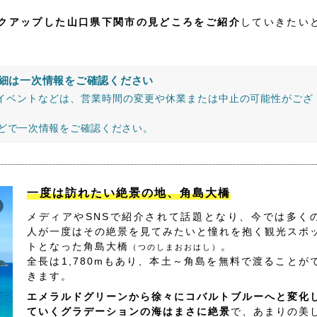
ックアップした山口県下関市の見どころをご紹介
していきたい
細は一次情報をご確認ください
イベントなどは、営業時間の変更や休業または中止の可能性がござ
などで一次情報をご確認ください。
一度は訪れたい絶景の地、角島大橋
メディアやSNSで紹介されて話題となり、今では多く
人が一度はその絶景を見てみたいと憧れを抱く観光スポ
トとなった角島大橋
。
（つのしまおおはし）
全長は1,780mもあり、本土～角島を無料で渡ることが
きます。
エメラルドグリーンから徐々にコバルトブルーへと変化
ていくグラデーションの海はまさに絶景
で、あまりの美