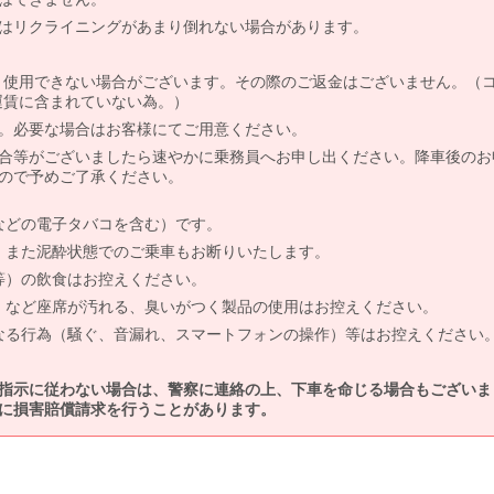
はリクライニングがあまり倒れない場合があります。
より使用できない場合がございます。その際のご返金はございません。（
、運賃に含まれていない為。）
。必要な場合はお客様にてご用意ください。
合等がございましたら速やかに乗務員へお申し出ください。降車後のお
ので予めご了承ください。
などの電子タバコを含む）です。
、また泥酔状態でのご乗車もお断りいたします。
等）の飲食はお控えください。
）など座席が汚れる、臭いがつく製品の使用はお控えください。
なる行為（騒ぐ、音漏れ、スマートフォンの操作）等はお控えください
指示に従わない場合は、警察に連絡の上、下車を命じる場合もございま
に損害賠償請求を行うことがあります。