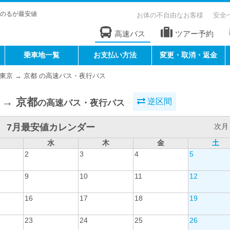
のるが最安値
お体の不自由なお客様
安全
高速バス
ツアー予約
乗車地一覧
お支払い方法
変更・取消・返金
東京 → 京都 の高速バス・夜行バス
 → 京都
逆区間
の高速バス・夜行バス
7月最安値カレンダー
次月 
水
木
金
土
2
3
4
5
9
10
11
12
16
17
18
19
23
24
25
26