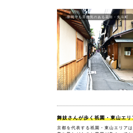
昼間でも雰囲気のある花街・先斗町
舞妓さんが歩く祇園・東山エリ
京都を代表する祇園・東山エリアは