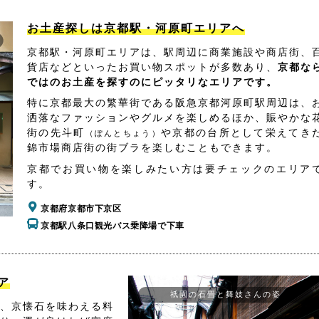
お土産探しは京都駅・河原町エリアへ
京都駅・河原町エリアは、駅周辺に商業施設や商店街、
貨店などといったお買い物スポットが多数あり、
京都な
ではのお土産を探すのにピッタリなエリアです。
特に京都最大の繁華街である阪急京都河原町駅周辺は、
洒落なファッションやグルメを楽しめるほか、賑やかな
街の先斗町
や京都の台所として栄えてき
（ぽんとちょう）
錦市場商店街の街ブラを楽しむこともできます。
京都でお買い物を楽しみたい方は要チェックのエリア
す。
京都府京都市下京区
京都駅八条口観光バス乗降場で下車
ア
祇園の石畳と舞妓さんの姿
、京懐石を味わえる料