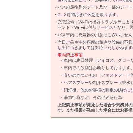
バスの最後列のシート及び一部のシート
2、3時間おきに休憩を取ります。
充電設備・Wi-Fiは機器トラブル等に
セント・Wi-Fiは付加サービスとなり
バス車内に充電器の用意はございません
当日ご乗車中の座席の相違や設備の不具
し出につきましては対応いたしかねます
車内禁止事項
車内は終日禁煙（アイコス、グロー
車内での飲酒はお断りしております
臭いのきついもの（ファストフード
ヘアスプレーや制汗スプレー（香水
消灯後、他のお客様の睡眠の妨げに
暴力行為など、その他迷惑行為
上記禁止事項が発覚した場合や乗務員の
す。また損害が発生した場合にはお客様