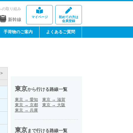
への取り組み
マイページ
初めての方は
新幹線
会員登録
手荷物のご案内
よくあるご質問
>
東京
から行ける路線一覧
東京
→
愛知
東京
→
滋賀
東京
→
京都
東京
→
大阪
東京
→
兵庫
東京
まで行ける路線一覧