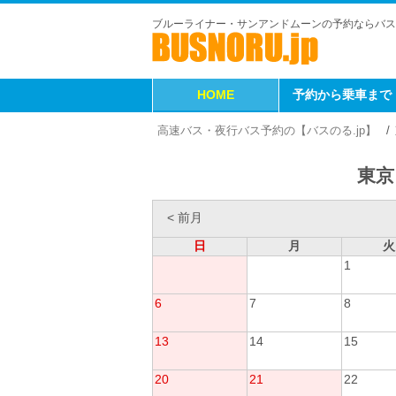
ブルーライナー・サンアンドムーンの予約ならバス
HOME
予約から乗車まで
高速バス・夜行バス予約の【バスのる.jp】
東京
< 前月
日
月
火
1
6
7
8
13
14
15
20
21
22