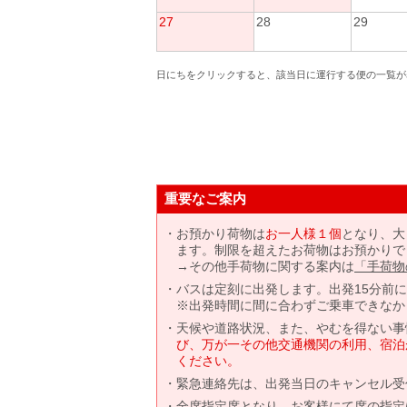
27
28
29
日にちをクリックすると、該当日に運行する便の一覧が
重要なご案内
お預かり荷物は
お一人様１個
となり、大
ます。制限を超えたお荷物はお預かりで
→その他手荷物に関する案内は
「手荷物
バスは定刻に出発します。出発15分前
※出発時間に間に合わずご乗車できなか
天候や道路状況、また、やむを得ない事
び、万が一その他交通機関の利用、宿泊
ください。
緊急連絡先は、出発当日のキャンセル受
全席指定席となり、お客様にて席の指定