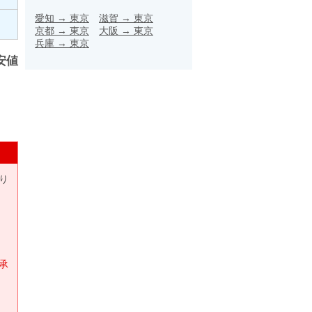
愛知
→
東京
滋賀
→
東京
京都
→
東京
大阪
→
東京
兵庫
→
東京
安値
り
承