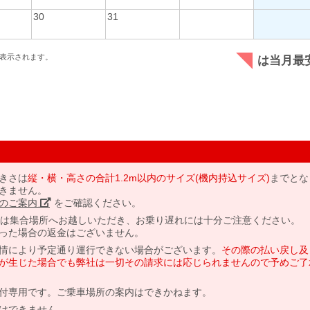
30
31
表示されます。
は当月最
きさは
縦・横・高さの合計1.2m以内のサイズ(機内持込サイズ)
までとな
きません。
のご案内」
をご確認ください。
には集合場所へお越しいただき、お乗り遅れには十分ご注意ください。
った場合の返金はございません。
情により予定通り運行できない場合がございます。
その際の払い戻し及
が生じた場合でも弊社は一切その請求には応じられませんので予めご了
付専用です。ご乗車場所の案内はできかねます。
はできません。