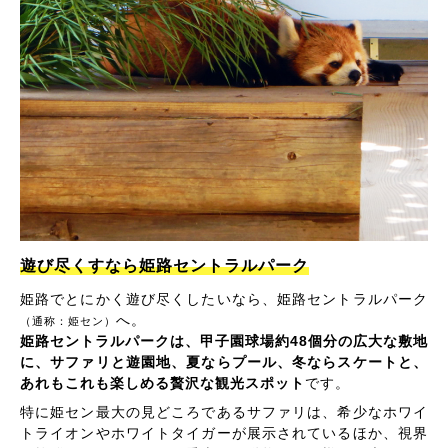
遊び尽くすなら姫路セントラルパーク
姫路でとにかく遊び尽くしたいなら、姫路セントラルパーク
へ。
（通称：姫セン）
姫路セントラルパークは、甲子園球場約48個分の広大な敷地
に、サファリと遊園地、夏ならプール、冬ならスケートと、
あれもこれも楽しめる贅沢な観光スポット
です。
特に姫セン最大の見どころであるサファリは、希少なホワイ
トライオンやホワイトタイガーが展示されているほか、視界