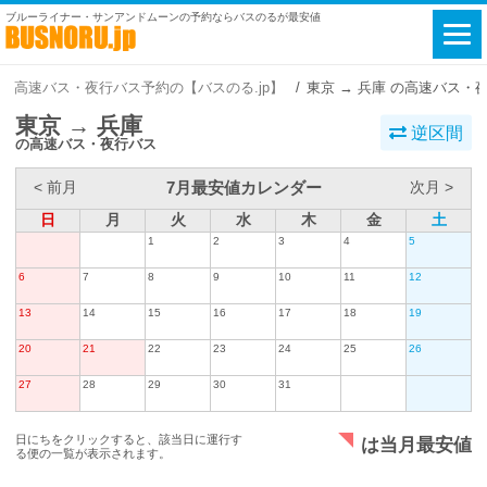
ブルーライナー・サンアンドムーンの予約ならバスのるが最安値
高速バス・夜行バス予約の【バスのる.jp】
東京 → 兵庫 の高速バス・
東京 → 兵庫
逆区間
の高速バス・夜行バス
7月最安値カレンダー
< 前月
次月 >
日
月
火
水
木
金
土
1
2
3
4
5
6
7
8
9
10
11
12
13
14
15
16
17
18
19
20
21
22
23
24
25
26
27
28
29
30
31
日にちをクリックすると、該当日に運行す
は当月最安値
る便の一覧が表示されます。