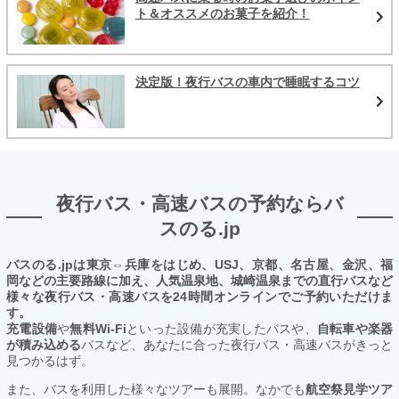
ト＆オススメのお菓子を紹介！
決定版！夜行バスの車内で睡眠するコツ
夜行バス・高速バスの予約ならバ
スのる.jp
バスのる.jpは東京⇔兵庫をはじめ、USJ、京都、名古屋、金沢、福
岡などの主要路線に加え、人気温泉地、城崎温泉までの直行バスなど
様々な夜行バス・高速バスを24時間オンラインでご予約いただけま
す。
充電設備
や
無料Wi-Fi
といった設備が充実したバスや、
自転車や楽器
が積み込める
バスなど、あなたに合った夜行バス・高速バスがきっと
見つかるはず。
また、バスを利用した様々なツアーも展開。なかでも
航空祭見学ツア