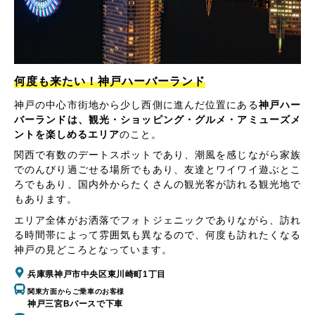
何度も来たい！神戸ハーバーランド
神戸の中心市街地から少し西側に進んだ位置にある
神戸ハー
バーランドは、観光・ショッピング・グルメ・アミューズメ
ントを楽しめるエリア
のこと。
関西で有数のデートスポットであり、潮風を感じながら家族
でのんびり過ごせる場所でもあり、友達とワイワイ遊ぶとこ
ろでもあり、国内外からたくさんの観光客が訪れる観光地で
もあります。
エリア全体がお洒落でフォトジェニックでありながら、訪れ
る時間帯によって雰囲気も異なるので、何度も訪れたくなる
神戸の見どころとなっています。
兵庫県神戸市中央区東川崎町1丁目
関東方面からご乗車のお客様
神戸三宮Bバースで下車