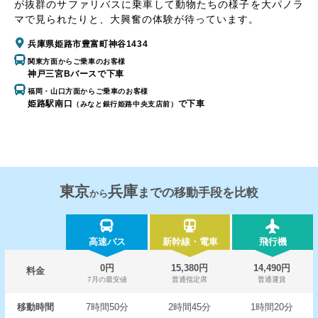
が抜群のサファリバスに乗車して動物たちの様子を大パノラ
マで見られたりと、大興奮の体験が待っています。
兵庫県姫路市豊富町神谷1434
関東方面からご乗車のお客様
神戸三宮Bバースで下車
福岡・山口方面からご乗車のお客様
姫路駅南口
で下車
（みなと銀行姫路中央支店前）
東京
兵庫
までの移動手段を比較
から
高速バス
新幹線・電車
飛行機
0円
15,380円
14,490円
料金
7月の最安値
普通指定席
普通運賃
移動時間
7時間50分
2時間45分
1時間20分