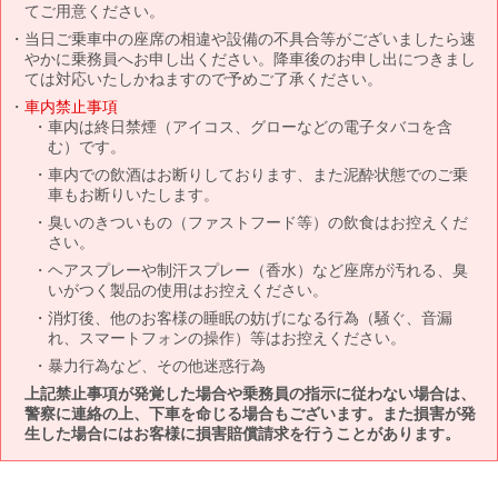
てご用意ください。
当日ご乗車中の座席の相違や設備の不具合等がございましたら速
やかに乗務員へお申し出ください。降車後のお申し出につきまし
ては対応いたしかねますので予めご了承ください。
車内禁止事項
車内は終日禁煙（アイコス、グローなどの電子タバコを含
む）です。
車内での飲酒はお断りしております、また泥酔状態でのご乗
車もお断りいたします。
臭いのきついもの（ファストフード等）の飲食はお控えくだ
さい。
ヘアスプレーや制汗スプレー（香水）など座席が汚れる、臭
いがつく製品の使用はお控えください。
消灯後、他のお客様の睡眠の妨げになる行為（騒ぐ、音漏
れ、スマートフォンの操作）等はお控えください。
暴力行為など、その他迷惑行為
上記禁止事項が発覚した場合や乗務員の指示に従わない場合は、
警察に連絡の上、下車を命じる場合もございます。また損害が発
生した場合にはお客様に損害賠償請求を行うことがあります。