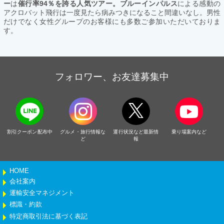
ー
は
催行率94％を誇る人気ツアー。ブルーインパルス
による感動の
アクロバット飛行は一度見たら病みつきになること間違いなし。男性
だけでなく女性グループのお客様にも多数ご参加いただいておりま
す。
フォロワー、お友達募集中
割引クーポン配布中
グルメ・旅行情報な
運行状況など最新情
乗り場案内など
ど
報
HOME
会社案内
運輸安全マネジメント
標識・約款
特定商取引法に基づく表記