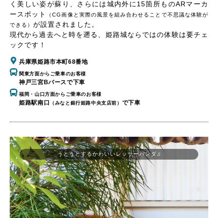
く美しい姿が蘇り、さらには城内外に15箇所ものARマーカ
ースポット
（CG画像と実際の風景を組み合わせることで不思議な体験が
が設置されました。
できる）
現代から過去へと時を遡る、姫路城ならではの体験は要チェ
ックです！
兵庫県姫路市本町68番地
関東方面からご乗車のお客様
神戸三宮Bバースで下車
福岡・山口方面からご乗車のお客様
姫路駅南口
で下車
（みなと銀行姫路中央支店前）
うとうとするかわいいレッサーパンダ♫