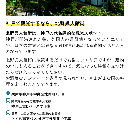
神戸で観光するなら、北野異人館街
北野異人館街は、神戸の代名詞的な観光スポット。
神戸が開港された後、外国人の居留地となっていたエリア
で、日本の建築とは異なる異国情緒あふれる建物が見どころ
となっています。
北野異人館街は散策するだけでも楽しいエリアですが、建物
の中にも入ることができますので、気になった洋館を見つけ
たらぜひ入ってみてください。
お洒落なアンティーク家具が見られたり、さまざまな国の料
理を楽しむことができます。
兵庫県神戸市中央区北野町3丁目
関東方面からご乗車のお客様
神戸三宮Bバースで下車
福岡・山口方面からご乗車のお客様
さくら高速バス 神戸市役所前で下車