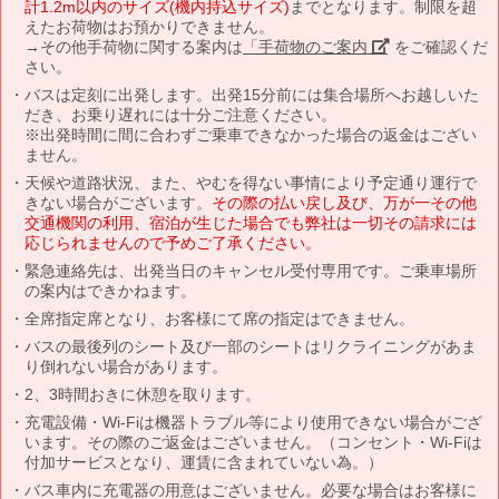
計1.2m以内のサイズ(機内持込サイズ)
までとなります。制限を超
えたお荷物はお預かりできません。
→その他手荷物に関する案内は
「手荷物のご案内」
をご確認くだ
さい。
バスは定刻に出発します。出発15分前には集合場所へお越しいた
だき、お乗り遅れには十分ご注意ください。
※出発時間に間に合わずご乗車できなかった場合の返金はござい
ません。
天候や道路状況、また、やむを得ない事情により予定通り運行で
きない場合がございます。
その際の払い戻し及び、万が一その他
交通機関の利用、宿泊が生じた場合でも弊社は一切その請求には
応じられませんので予めご了承ください。
緊急連絡先は、出発当日のキャンセル受付専用です。ご乗車場所
の案内はできかねます。
全席指定席となり、お客様にて席の指定はできません。
バスの最後列のシート及び一部のシートはリクライニングがあま
り倒れない場合があります。
2、3時間おきに休憩を取ります。
充電設備・Wi-Fiは機器トラブル等により使用できない場合がござ
います。その際のご返金はございません。（コンセント・Wi-Fiは
付加サービスとなり、運賃に含まれていない為。）
バス車内に充電器の用意はございません。必要な場合はお客様に