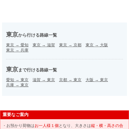
東京
から行ける路線一覧
東京
→
愛知
東京
→
滋賀
東京
→
京都
東京
→
大阪
東京
→
兵庫
東京
まで行ける路線一覧
愛知
→
東京
滋賀
→
東京
京都
→
東京
大阪
→
東京
兵庫
→
東京
重要なご案内
お預かり荷物は
お一人様１個
となり、大きさは
縦・横・高さの合