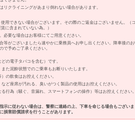
はリクライニングがあまり倒れない場合があります。
より使用できない場合がございます。その際のご返金はございません。（
、運賃に含まれていない為。）
。必要な場合はお客様にてご用意ください。
合等がございましたら速やかに乗務員へお申し出ください。降車後のお
ので予めご了承ください。
などの電子タバコを含む）です。
、また泥酔状態でのご乗車もお断りいたします。
等）の飲食はお控えください。
）など座席が汚れる、臭いがつく製品の使用はお控えください。
なる行為（騒ぐ、音漏れ、スマートフォンの操作）等はお控えください
指示に従わない場合は、警察に連絡の上、下車を命じる場合もございま
に損害賠償請求を行うことがあります。