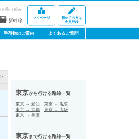
への取り組み
マイページ
初めての方は
新幹線
会員登録
手荷物のご案内
よくあるご質問
>
東京
から行ける路線一覧
東京
→
愛知
東京
→
滋賀
東京
→
京都
東京
→
大阪
東京
→
兵庫
東京
まで行ける路線一覧