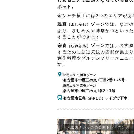
しめることで話題となっている食の
ポット。
金シャチ横丁には2つのエリアがあ
義直
ゾーン
では、なごや
（よしなお）
まり、きしめんや味噌かつといった
することができます。
宗春
ゾーン
では、名古屋
（むねはる）
するために新進気鋭の店舗が集まり
創作料理やグルテンフリーメニュー
す。
正門エリア 義直ゾーン
名古屋市中区三の丸1丁目2番3～5号
東門エリア 宗春ゾーン
名古屋市中区二の丸1番2・3号
名古屋南笹島
ライブで下車
（ささしま）
大迫力！シャチの公開トレーニング