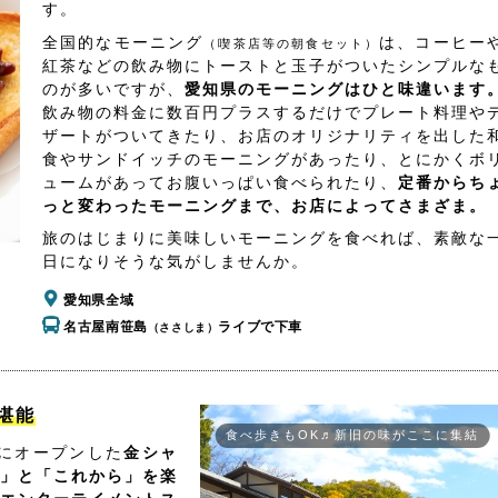
す。
全国的なモーニング
は、コーヒー
（喫茶店等の朝食セット）
紅茶などの飲み物にトーストと玉子がついたシンプルな
のが多いですが、
愛知県のモーニングはひと味違います
飲み物の料金に数百円プラスするだけでプレート料理や
ザートがついてきたり、お店のオリジナリティを出した
食やサンドイッチのモーニングがあったり、とにかくボ
ュームがあってお腹いっぱい食べられたり、
定番からち
っと変わったモーニングまで、お店によってさまざま。
旅のはじまりに美味しいモーニングを食べれば、素敵な
日になりそうな気がしませんか。
愛知県全域
名古屋南笹島
ライブで下車
（ささしま）
堪能
食べ歩きもOK♬新旧の味がここに集結
所にオープンした
金シャ
」と「これから」を楽