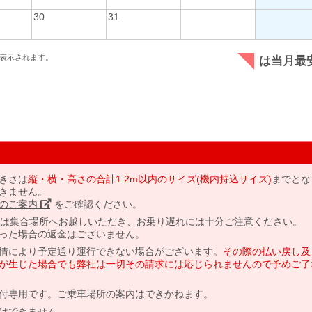
30
31
表示されます。
は当月最
きさは
縦・横・高さの合計1.2m以内のサイズ(機内持込サイズ)
までとな
きません。
のご案内」
をご確認ください。
には集合場所へお越しいただき、お乗り遅れには十分ご注意ください。
った場合の返金はございません。
情により予定通り運行できない場合がございます。
その際の払い戻し及
が生じた場合でも弊社は一切その請求には応じられませんので予めご了
付専用です。ご乗車場所の案内はできかねます。
はできません。