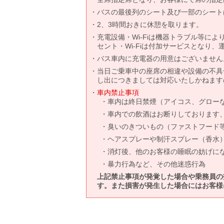
バスの最後列のシート及び一部のシート
2、3時間おきに休憩を取ります。
充電設備・Wi-Fiは機器トラブル等に
セント・Wi-Fiは付加サービスとなり
バス車内に充電器の用意はございません
当日ご乗車中の座席の相違や設備の不具
し出につきましては対応いたしかねます
車内禁止事項
車内は終日禁煙（アイコス、グロー
車内での飲酒はお断りしております
臭いのきついもの（ファストフード
ヘアスプレーや制汗スプレー（香水
消灯後、他のお客様の睡眠の妨げに
暴力行為など、その他迷惑行為
上記禁止事項が発覚した場合や乗務員の
す。また損害が発生した場合にはお客様