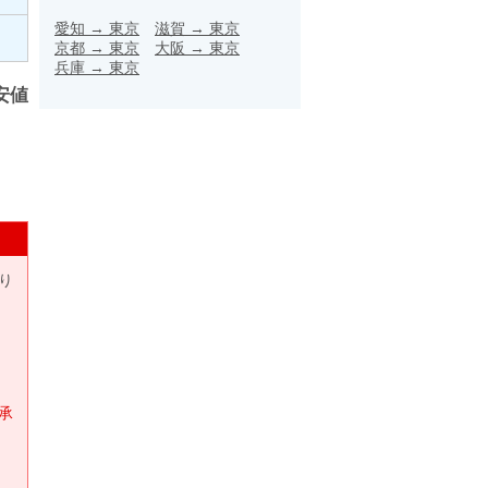
愛知
→
東京
滋賀
→
東京
京都
→
東京
大阪
→
東京
兵庫
→
東京
安値
り
承