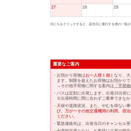
27
28
29
日にちをクリックすると、該当日に運行する便の一覧が
重要なご案内
お預かり荷物は
お一人様１個
となり、大
ます。制限を超えたお荷物はお預かりで
→その他手荷物に関する案内は
「手荷物
バスは定刻に出発します。出発15分前
※出発時間に間に合わずご乗車できなか
天候や道路状況、また、やむを得ない事
び、万が一その他交通機関の利用、宿泊
ください。
緊急連絡先は、出発当日のキャンセル受
全席指定席となり、お客様にて席の指定