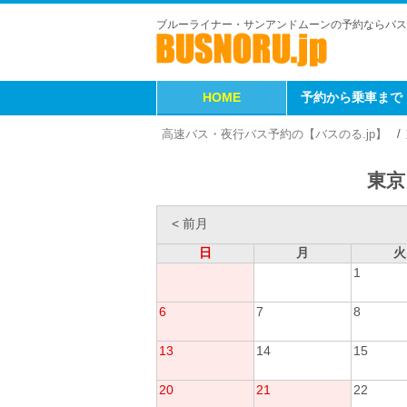
ブルーライナー・サンアンドムーンの予約ならバス
HOME
予約から乗車まで
高速バス・夜行バス予約の【バスのる.jp】
東京
< 前月
日
月
火
1
6
7
8
13
14
15
20
21
22