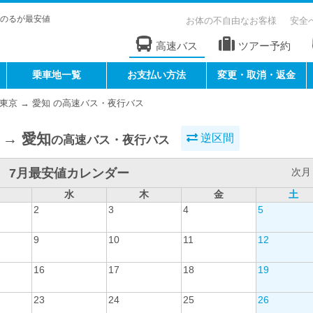
のるが最安値
お体の不自由なお客様
安全
高速バス
ツアー予約
乗車地一覧
お支払い方法
変更・取消・返金
東京 → 愛知 の高速バス・夜行バス
 → 愛知
逆区間
の高速バス・夜行バス
7月最安値カレンダー
次月 
水
木
金
土
2
3
4
5
9
10
11
12
16
17
18
19
23
24
25
26