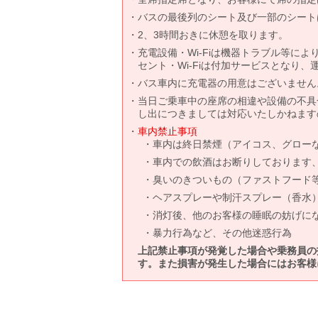
バスの最後列のシート及び一部のシート
2、3時間おきに休憩を取ります。
充電設備・Wi-Fiは機器トラブル等に
セント・Wi-Fiは付加サービスとなり
バス車内に充電器の用意はございません
当日ご乗車中の座席の相違や設備の不具
し出につきましては対応いたしかねます
車内禁止事項
車内は終日禁煙（アイコス、グロー
車内での飲酒はお断りしております
臭いのきついもの（ファストフード
ヘアスプレーや制汗スプレー（香水
消灯後、他のお客様の睡眠の妨げに
暴力行為など、その他迷惑行為
上記禁止事項が発覚した場合や乗務員の
す。また損害が発生した場合にはお客様