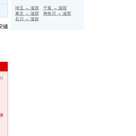
埼玉
→
滋賀
千葉
→
滋賀
東京
→
滋賀
神奈川
→
滋賀
石川
→
滋賀
安値
り
承