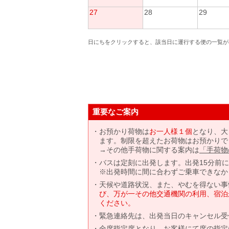
27
28
29
日にちをクリックすると、該当日に運行する便の一覧が
重要なご案内
お預かり荷物は
お一人様１個
となり、大
ます。制限を超えたお荷物はお預かりで
→その他手荷物に関する案内は
「手荷物
バスは定刻に出発します。出発15分前
※出発時間に間に合わずご乗車できなか
天候や道路状況、また、やむを得ない事
び、万が一その他交通機関の利用、宿泊
ください。
緊急連絡先は、出発当日のキャンセル受
全席指定席となり、お客様にて席の指定