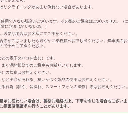
はリクライニングがあまり倒れない場合があります。
より使用できない場合がございます。その際のご返金はございません。（
、運賃に含まれていない為。）
。必要な場合はお客様にてご用意ください。
合等がございましたら速やかに乗務員へお申し出ください。降車後のお
ので予めご了承ください。
などの電子タバコを含む）です。
、また泥酔状態でのご乗車もお断りいたします。
等）の飲食はお控えください。
）など座席が汚れる、臭いがつく製品の使用はお控えください。
なる行為（騒ぐ、音漏れ、スマートフォンの操作）等はお控えください
指示に従わない場合は、警察に連絡の上、下車を命じる場合もございま
に損害賠償請求を行うことがあります。