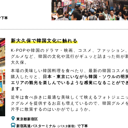
で下車
新大久保で韓国文化に触れる
K-POPや韓国のドラマ・映画、コスメ、ファッション
グルメなど、韓国の文化や流行がギュッと詰まった街が
大久保。
本場の美味しい韓国料理を食べたり、最新の韓国コスメ
購入したりと、
日本・東京にいながら韓国・ソウルの明
エリアの観光を楽しんでいるような感覚になることがで
ます。
近年は食べ歩きに最適な美味しくて映えるフォトジェニ
クグルメを提供するお店も増えているので、韓国グルメ
片手に散策するのはいかがでしょうか。
東京都新宿区
新宿高速バスターミナル
で下車
（バスタ新宿）