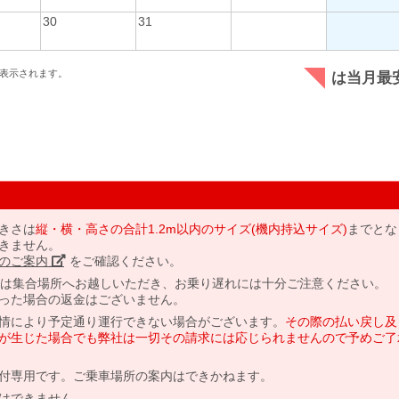
30
31
表示されます。
は当月最
きさは
縦・横・高さの合計1.2m以内のサイズ(機内持込サイズ)
までとな
きません。
のご案内」
をご確認ください。
には集合場所へお越しいただき、お乗り遅れには十分ご注意ください。
った場合の返金はございません。
情により予定通り運行できない場合がございます。
その際の払い戻し及
が生じた場合でも弊社は一切その請求には応じられませんので予めご了
付専用です。ご乗車場所の案内はできかねます。
はできません。