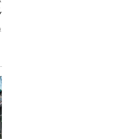
ハ
ト
ブ
並