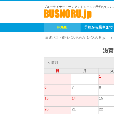
ブルーライナー・サンアンドムーンの予約ならバス
HOME
予約から乗車まで
高速バス・夜行バス予約の【バスのる.jp】
滋賀
< 前月
日
月
火
1
6
7
8
13
14
15
20
21
22