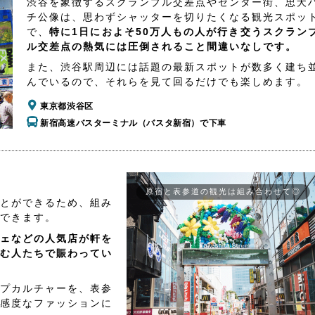
渋谷を象徴するスクランブル交差点やセンター街、忠犬
チ公像は、思わずシャッターを切りたくなる観光スポッ
で、
特に1日におよそ50万人もの人が行き交うスクラン
ル交差点の熱気には圧倒されること間違いなしです。
また、渋谷駅周辺には話題の最新スポットが数多く建ち
んでいるので、それらを見て回るだけでも楽しめます。
東京都渋谷区
新宿高速バスターミナル（バスタ新宿）で下車
原宿と表参道の観光は組み合わせて◎
とができるため、組み
できます。
ェなどの人気店が軒を
む人たちで賑わってい
プカルチャーを、表参
感度なファッションに