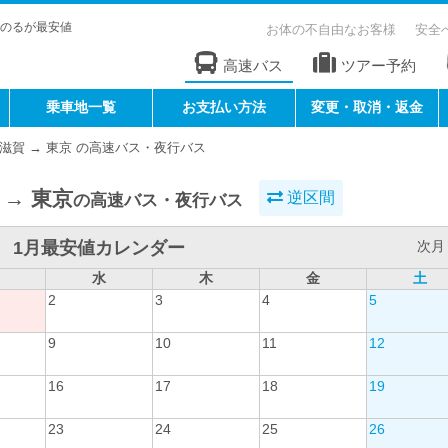
のるが最安値
お体の不自由なお客様
安全
高速バス
ツアー予約
乗車地一覧
お支払い方法
変更・取消・返金
滋賀 → 東京 の高速バス・夜行バス
 → 東京
逆区間
の高速バス・夜行バス
1月最安値カレンダー
次月 
水
木
金
土
2
3
4
5
9
10
11
12
16
17
18
19
23
24
25
26