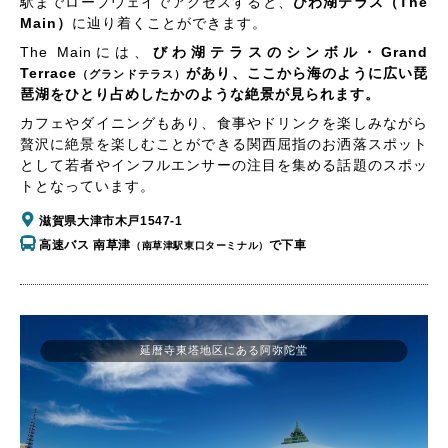
駅までロープウェイでアクセスすると、
びわ湖テラス（The
Main）
に辿り着くことができます。
The Mainには、
びわ湖テラスのシンボル・Grand
Terrace
があり、ここから海のように広い琵
（グランドテラス）
琶湖をひとり占めしたかのような絶景が見られます。
カフェやダイニングもあり、食事やドリンクを楽しみながら
贅沢に絶景を楽しむことができる関西屈指のお洒落スポット
として若者やインフルエンサーの注目を集める話題のスポッ
トとなっています。
滋賀県大津市木戸1547-1
高速バス 南草津
で下車
（南草津駅東口ターミナル）
延暦寺東塔地区にある阿弥陀堂