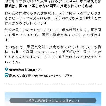
ゆるキャラ界で屈指の人気を誇る
ひこにゃんに毎日会える彦
根城は、国内に5基しかない国宝に指定されている名城。
戦のために建てられた彦根城は、天守に向かう道中からさま
ざまなトラップが見かけられ、天守内にはなんと80以上もの
仕掛けが設けられています。
外観が美しいのはもちろんのこと、保存状態も良く、軍事面
にも優れているため、国宝に指定されていることも頷けま
す。
その他にも、重要文化財に指定されている櫓
や梅
（やぐら）
林、名勝・玄宮園
、城下町など、見どころが
（げんきゅうえん）
たくさんありますので、じっくり観光されてみてはいかがで
しょうか。
滋賀県彦根市金亀町1-1
高速バス 南草津
で下車
（南草津駅東口ターミナル）
お洒落な場所が好きならここは外せない！