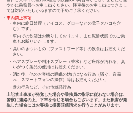
やかに乗務員へお申し出ください。降車後のお申し出につきまし
ては対応いたしかねますので予めご了承ください。
車内禁止事項
車内は終日禁煙（アイコス、グローなどの電子タバコを含
む）です。
車内での飲酒はお断りしております、また泥酔状態でのご乗
車もお断りいたします。
臭いのきついもの（ファストフード等）の飲食はお控えくだ
さい。
ヘアスプレーや制汗スプレー（香水）など座席が汚れる、臭
いがつく製品の使用はお控えください。
消灯後、他のお客様の睡眠の妨げになる行為（騒ぐ、音漏
れ、スマートフォンの操作）等はお控えください。
暴力行為など、その他迷惑行為
上記禁止事項が発覚した場合や乗務員の指示に従わない場合は、
警察に連絡の上、下車を命じる場合もございます。また損害が発
生した場合にはお客様に損害賠償請求を行うことがあります。