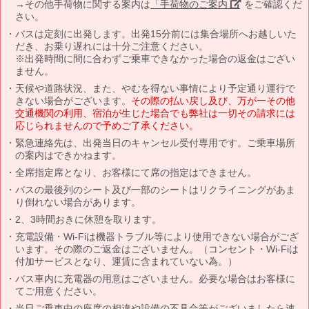
→その他手荷物に関する案内は
「手荷物のご案内」
をご確認くだ
さい。
バスは定刻に出発します。出発15分前には集合場所へお越しいた
だき、お乗り遅れには十分ご注意ください。
※出発時間に間に合わずご乗車できなかった場合の返金はござい
ません。
天候や道路状況、また、やむを得ない事情により予定通り運行で
きない場合がございます。
その際の払い戻し及び、万が一その他
交通機関の利用、宿泊が生じた場合でも弊社は一切その請求には
応じられませんので予めご了承ください。
緊急連絡先は、出発当日のキャンセル受付専用です。ご乗車場所
の案内はできかねます。
全席指定席となり、お客様にて席の指定はできません。
バスの最後列のシート及び一部のシートはリクライニングがあま
り倒れない場合があります。
2、3時間おきに休憩を取ります。
充電設備・Wi-Fiは機器トラブル等により使用できない場合がござ
います。その際のご返金はございません。（コンセント・Wi-Fiは
付加サービスとなり、運賃に含まれていない為。）
バス車内に充電器の用意はございません。必要な場合はお客様に
てご用意ください。
当日ご乗車中の座席の相違や設備の不具合等がございましたら速