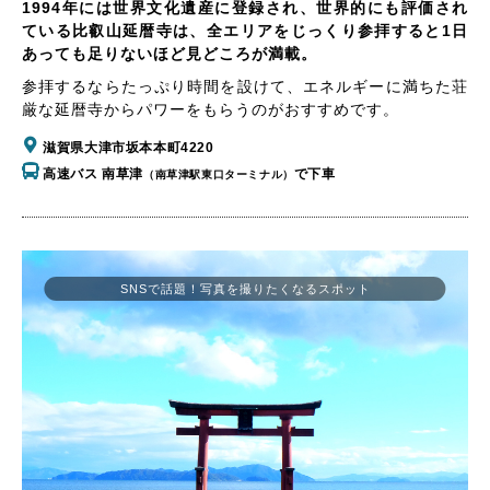
1994年には世界文化遺産に登録され、世界的にも評価され
ている比叡山延暦寺は、全エリアをじっくり参拝すると1日
あっても足りないほど見どころが満載。
参拝するならたっぷり時間を設けて、エネルギーに満ちた荘
厳な延暦寺からパワーをもらうのがおすすめです。
滋賀県大津市坂本本町4220
高速バス 南草津
で下車
（南草津駅東口ターミナル）
SNSで話題！写真を撮りたくなるスポット