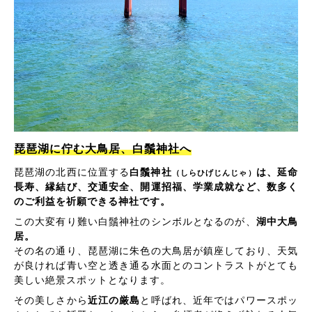
琵琶湖に佇む大鳥居、白鬚神社へ
琵琶湖の北西に位置する
白鬚神社
は、延命
（しらひげじんじゃ）
長寿、縁結び、交通安全、開運招福、学業成就など、数多く
のご利益を祈願できる神社です。
この大変有り難い白鬚神社のシンボルとなるのが、
湖中大鳥
居。
その名の通り、琵琶湖に朱色の大鳥居が鎮座しており、天気
が良ければ青い空と透き通る水面とのコントラストがとても
美しい絶景スポットとなります。
その美しさから
近江の厳島
と呼ばれ、近年ではパワースポッ