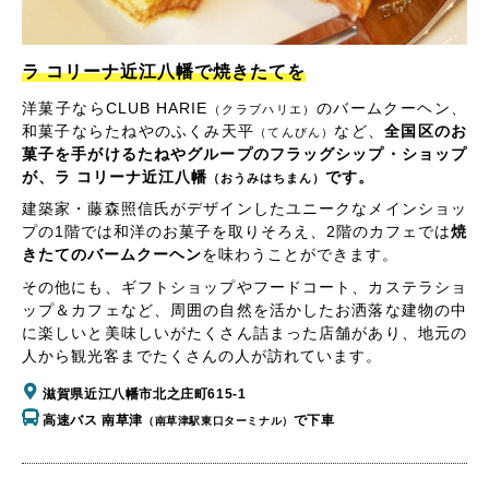
ラ コリーナ近江八幡で焼きたてを
洋菓子ならCLUB HARIE
のバームクーヘン、
（クラブハリエ）
和菓子ならたねやのふくみ天平
など、
全国区のお
（てんびん）
菓子を手がけるたねやグループのフラッグシップ・ショップ
が、ラ コリーナ近江八幡
です。
（おうみはちまん）
建築家・藤森照信氏がデザインしたユニークなメインショッ
プの1階では和洋のお菓子を取りそろえ、2階のカフェでは
焼
きたてのバームクーヘン
を味わうことができます。
その他にも、ギフトショップやフードコート、カステラショ
ップ＆カフェなど、周囲の自然を活かしたお洒落な建物の中
に楽しいと美味しいがたくさん詰まった店舗があり、地元の
人から観光客までたくさんの人が訪れています。
滋賀県近江八幡市北之庄町615-1
高速バス 南草津
で下車
（南草津駅東口ターミナル）