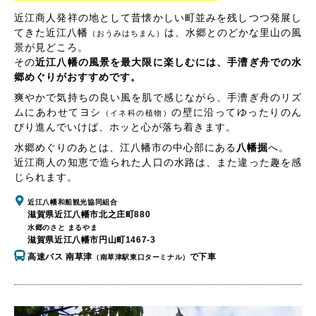
近江商人発祥の地として昔懐かしい町並みを残しつつ発展し
てきた近江八幡
は、水郷とのどかな里山の風
（おうみはちまん）
景が見どころ。
その
近江八幡の風景を最大限に楽しむには、手漕ぎ舟での水
郷めぐりがおすすめです。
爽やかで気持ちの良い風を肌で感じながら、手漕ぎ舟のリズ
ムにあわせてヨシ
の壁に沿ってゆったりのん
（イネ科の植物）
びり進んでいけば、ホッと心が落ち着きます。
水郷めぐりのあとは、江八幡市の中心部にある
八幡掘
へ。
近江商人の知恵で造られた人口の水路は、また違った趣を感
じられます。
近江八幡和船観光協同組合
滋賀県近江八幡市北之庄町880
水郷のさと まるやま
滋賀県近江八幡市円山町1467-3
高速バス 南草津
で下車
（南草津駅東口ターミナル）