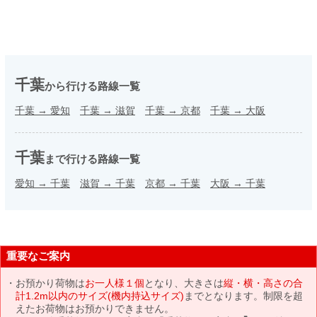
千葉
から行ける路線一覧
千葉
→
愛知
千葉
→
滋賀
千葉
→
京都
千葉
→
大阪
千葉
まで行ける路線一覧
愛知
→
千葉
滋賀
→
千葉
京都
→
千葉
大阪
→
千葉
重要なご案内
お預かり荷物は
お一人様１個
となり、大きさは
縦・横・高さの合
計1.2m以内のサイズ(機内持込サイズ)
までとなります。制限を超
えたお荷物はお預かりできません。