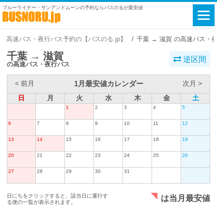
ブルーライナー・サンアンドムーンの予約ならバスのるが最安値
高速バス・夜行バス予約の【バスのる.jp】
千葉 → 滋賀 の高速バス・
千葉 → 滋賀
逆区間
の高速バス・夜行バス
1月最安値カレンダー
< 前月
次月 >
日
月
火
水
木
金
土
1
2
3
4
5
6
7
8
9
10
11
12
13
14
15
16
17
18
19
20
21
22
23
24
25
26
27
28
29
30
31
日にちをクリックすると、該当日に運行す
は当月最安値
る便の一覧が表示されます。