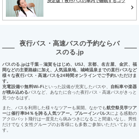
決定版！夜行バスの車内で睡眠するコツ
夜行バス・高速バスの予約ならバ
スのる.jp
バスのる.jpは千葉⇔滋賀をはじめ、USJ、京都、名古屋、金沢、福
岡などの主要路線に加え、人気温泉地、城崎温泉までの直行バスなど
様々な夜行バス・高速バスを24時間オンラインでご予約いただけま
す。
充電設備
や
無料Wi-Fi
といった設備が充実したバスや、
自転車や楽器
が積み込める
バスなど、あなたに合った夜行バス・高速バスがきっと
見つかるはず。
また、バスを利用した様々なツアーも展開。なかでも
航空祭見学ツア
ー
は
催行率94％を誇る人気ツアー。ブルーインパルス
による感動の
アクロバット飛行は一度見たら病みつきになること間違いなし。男性
だけでなく女性グループのお客様にも多数ご参加いただいておりま
す。