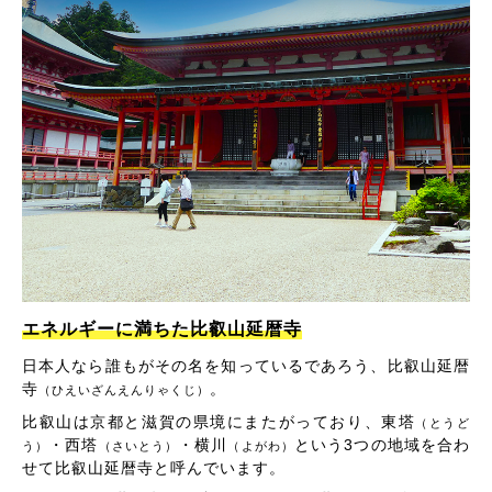
エネルギーに満ちた比叡山延暦寺
日本人なら誰もがその名を知っているであろう、比叡山延暦
寺
。
（ひえいざんえんりゃくじ）
比叡山は京都と滋賀の県境にまたがっており、東塔
（とうど
・西塔
・横川
という3つの地域を合わ
う）
（さいとう）
（よがわ）
せて比叡山延暦寺と呼んでいます。