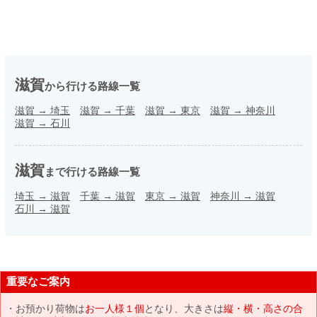
滋賀
から行ける路線一覧
滋賀
→
埼玉
滋賀
→
千葉
滋賀
→
東京
滋賀
→
神奈川
滋賀
→
石川
滋賀
まで行ける路線一覧
埼玉
→
滋賀
千葉
→
滋賀
東京
→
滋賀
神奈川
→
滋賀
石川
→
滋賀
重要なご案内
お預かり荷物は
お一人様１個
となり、大きさは
縦・横・高さの合