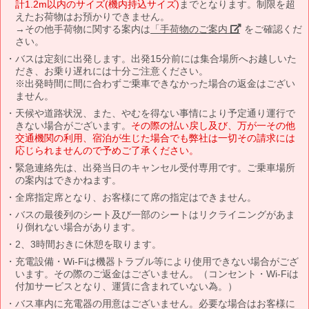
計1.2m以内のサイズ(機内持込サイズ)
までとなります。制限を超
えたお荷物はお預かりできません。
→その他手荷物に関する案内は
「手荷物のご案内」
をご確認くだ
さい。
バスは定刻に出発します。出発15分前には集合場所へお越しいた
だき、お乗り遅れには十分ご注意ください。
※出発時間に間に合わずご乗車できなかった場合の返金はござい
ません。
天候や道路状況、また、やむを得ない事情により予定通り運行で
きない場合がございます。
その際の払い戻し及び、万が一その他
交通機関の利用、宿泊が生じた場合でも弊社は一切その請求には
応じられませんので予めご了承ください。
緊急連絡先は、出発当日のキャンセル受付専用です。ご乗車場所
の案内はできかねます。
全席指定席となり、お客様にて席の指定はできません。
バスの最後列のシート及び一部のシートはリクライニングがあま
り倒れない場合があります。
2、3時間おきに休憩を取ります。
充電設備・Wi-Fiは機器トラブル等により使用できない場合がござ
います。その際のご返金はございません。（コンセント・Wi-Fiは
付加サービスとなり、運賃に含まれていない為。）
バス車内に充電器の用意はございません。必要な場合はお客様に