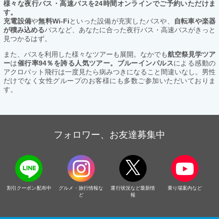
様々な夜行バス・高速バスを24時間オンラインでご予約いただけま
す。
充電設備
や
無料Wi-Fi
といった設備が充実したバスや、
自転車や楽器
が積み込める
バスなど、あなたに合った夜行バス・高速バスがきっと
見つかるはず。
また、バスを利用した様々なツアーも展開。なかでも
航空祭見学ツア
ー
は
催行率94％を誇る人気ツアー。ブルーインパルス
による感動の
アクロバット飛行は一度見たら病みつきになること間違いなし。男性
だけでなく女性グループのお客様にも多数ご参加いただいておりま
す。
フォロワー、お友達募集中
割引クーポン配布中
グルメ・旅行情報な
運行状況など最新情
乗り場案内など
ど
報