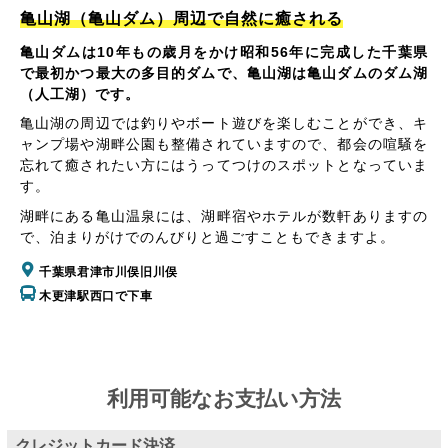
亀山湖（亀山ダム）周辺で自然に癒される
亀山ダムは10年もの歳月をかけ昭和56年に完成した千葉県
で最初かつ最大の多目的ダムで、亀山湖は亀山ダムのダム湖
（人工湖）です。
亀山湖の周辺では釣りやボート遊びを楽しむことができ、キ
ャンプ場や湖畔公園も整備されていますので、都会の喧騒を
忘れて癒されたい方にはうってつけのスポットとなっていま
す。
湖畔にある亀山温泉には、湖畔宿やホテルが数軒ありますの
で、泊まりがけでのんびりと過ごすこともできますよ。
千葉県君津市川俣旧川俣
木更津駅西口で下車
利用可能なお支払い方法
クレジットカード決済