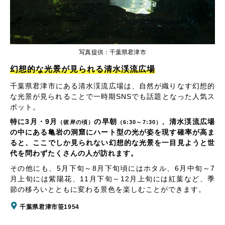
写真提供：千葉県君津市
幻想的な光景が見られる清水渓流広場
千葉県君津市にある清水渓流広場は、自然が織りなす幻想的
な光景が見られることで一時期SNSでも話題となった人気ス
ポット。
特に3月・9月
の早朝
、清水渓流広場
（彼岸の頃）
（6:30～7:30）
の中にある亀岩の洞窟にハート型の光が姿を現す確率が高ま
ると、ここでしか見られない幻想的な光景を一目見ようと世
代を問わずたくさんの人が訪れます。
その他にも、5月下旬～8月下旬頃にはホタル、6月中旬～7
月上旬には紫陽花、11月下旬～12月上旬には紅葉など、季
節の移ろいとともに変わる景色を楽しむことができます。
千葉県君津市笹1954