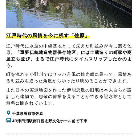
江戸時代の風情を今に残す「佐原」
江戸時代に水運の中継基地として栄えた町並みが今に残る佐
原。
「重要伝統建造物群保存地区」には土蔵造りの町家や商
屋立ち並び、まるで江戸時代にタイムスリップしたかのよ
う。
町を流れる小野川ではサッパ舟風の観光船に乗って、風情あ
る町並みを違った角度からゆったり眺めることができます。
また日本の実測地図を作った伊能忠敬の旧宅は本人自らが設
計した建物で、忠敬の偉業を見ることができる記念館として
無料公開されています。
千葉県香取市佐原
JR津田沼駅南口習志野文化ホール前で下車