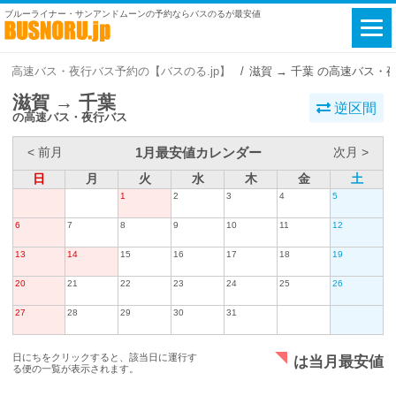
ブルーライナー・サンアンドムーンの予約ならバスのるが最安値
高速バス・夜行バス予約の【バスのる.jp】
滋賀 → 千葉 の高速バス・
滋賀 → 千葉
逆区間
の高速バス・夜行バス
1月最安値カレンダー
< 前月
次月 >
日
月
火
水
木
金
土
1
2
3
4
5
6
7
8
9
10
11
12
13
14
15
16
17
18
19
20
21
22
23
24
25
26
27
28
29
30
31
日にちをクリックすると、該当日に運行す
は当月最安値
る便の一覧が表示されます。