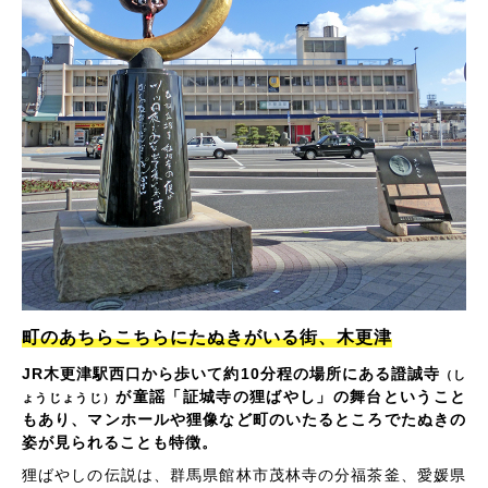
町のあちらこちらにたぬきがいる街、木更津
JR木更津駅西口から歩いて約10分程の場所にある證誠寺
（し
が童謡「証城寺の狸ばやし」の舞台ということ
ょうじょうじ）
もあり、マンホールや狸像など町のいたるところでたぬきの
姿が見られることも特徴。
狸ばやしの伝説は、群馬県館林市茂林寺の分福茶釜、愛媛県