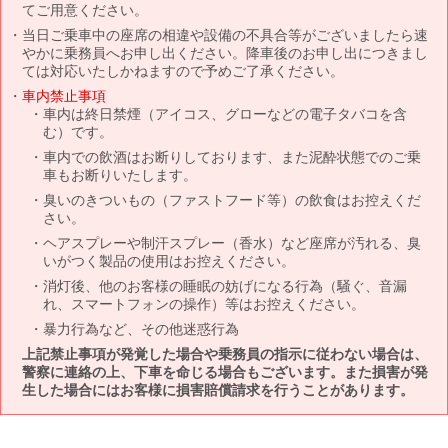
てご用意ください。
当日ご乗車中の座席の相違や設備の不具合等がございましたら速
やかに乗務員へお申し出ください。降車後のお申し出につきまし
ては対応いたしかねますので予めご了承ください。
車内禁止事項
車内は終日禁煙（アイコス、グローなどの電子タバコを含
む）です。
車内での飲酒はお断りしております、また泥酔状態でのご乗
車もお断りいたします。
臭いのきついもの（ファストフード等）の飲食はお控えくだ
さい。
ヘアスプレーや制汗スプレー（香水）など座席が汚れる、臭
いがつく製品の使用はお控えください。
消灯後、他のお客様の睡眠の妨げになる行為（騒ぐ、音漏
れ、スマートフォンの操作）等はお控えください。
暴力行為など、その他迷惑行為
上記禁止事項が発覚した場合や乗務員の指示に従わない場合は、
警察に連絡の上、下車を命じる場合もございます。また損害が発
生した場合にはお客様に損害賠償請求を行うことがあります。