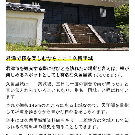
君津で桜を楽しむならここ！久留里城
君津市を観光する際にぜひとも訪れたい場所と言えば、桜が
楽しめるスポットとしても有名な久留里城
。
（くるりじょう）
久留里城は、「築城後、三日に一度の割合で雨が降った」と
言い伝えれらていることもあり、別名「雨城」と呼ばれてい
ます。
本丸が海抜145mのところにある山城なので、天守閣を目指
して坂道を歩きながら豊かな自然を感じられます。
道中には久留里城址資料館もあり、上総地方の名城として知
られる久留里城の歴史を知ることもできます。