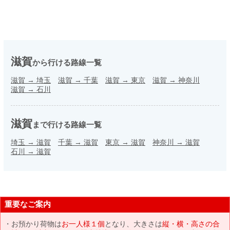
滋賀
から行ける路線一覧
滋賀
→
埼玉
滋賀
→
千葉
滋賀
→
東京
滋賀
→
神奈川
滋賀
→
石川
滋賀
まで行ける路線一覧
埼玉
→
滋賀
千葉
→
滋賀
東京
→
滋賀
神奈川
→
滋賀
石川
→
滋賀
重要なご案内
お預かり荷物は
お一人様１個
となり、大きさは
縦・横・高さの合