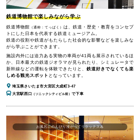
鉄道博物館で楽しみながら学ぶ
鉄道博物館
は、鉄道・歴史・教育をコンセプ
（通称：てっぱく）
トにした日本を代表する鉄道ミュージアム。
鉄道の役割や鉄道がもたらした社会的な影響などを楽しみな
がら学ぶことができます。
施設内外には迫力ある実物の車両が41両も展示されているほ
か、日本最大の鉄道ジオラマが見られたり、シミュレータで
新幹線などの運転を体験できたりと、
鉄道好きでなくても楽
しめる観光スポット
となっています。
埼玉県さいたま市大宮区大成町3-47
大宮駅西口
で下車
（ソニックシティビル前）
お風呂にのんびり浸かってリラックス♨