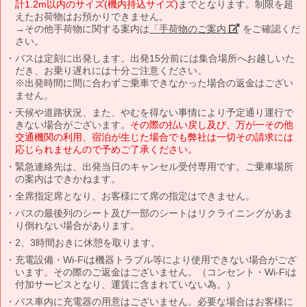
計1.2m以内のサイズ(機内持込サイズ)
までとなります。制限を超
えたお荷物はお預かりできません。
→その他手荷物に関する案内は
「手荷物のご案内」
をご確認くだ
さい。
バスは定刻に出発します。出発15分前には集合場所へお越しいた
だき、お乗り遅れには十分ご注意ください。
※出発時間に間に合わずご乗車できなかった場合の返金はござい
ません。
天候や道路状況、また、やむを得ない事情により予定通り運行で
きない場合がございます。
その際の払い戻し及び、万が一その他
交通機関の利用、宿泊が生じた場合でも弊社は一切その請求には
応じられませんので予めご了承ください。
緊急連絡先は、出発当日のキャンセル受付専用です。ご乗車場所
の案内はできかねます。
全席指定席となり、お客様にて席の指定はできません。
バスの最後列のシート及び一部のシートはリクライニングがあま
り倒れない場合があります。
2、3時間おきに休憩を取ります。
充電設備・Wi-Fiは機器トラブル等により使用できない場合がござ
います。その際のご返金はございません。（コンセント・Wi-Fiは
付加サービスとなり、運賃に含まれていない為。）
バス車内に充電器の用意はございません。必要な場合はお客様に