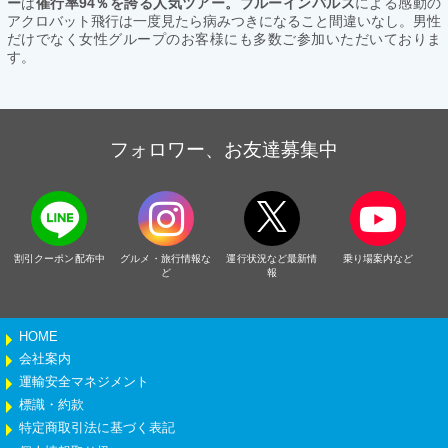
ー
は
催行率94％を誇る人気ツアー。ブルーインパルス
による感動の
アクロバット飛行は一度見たら病みつきになること間違いなし。男性
だけでなく女性グループのお客様にも多数ご参加いただいておりま
す。
フォロワー、お友達募集中
割引クーポン配布中
グルメ・旅行情報な
運行状況など最新情
乗り場案内など
ど
報
HOME
会社案内
運輸安全マネジメント
標識・約款
特定商取引法に基づく表記