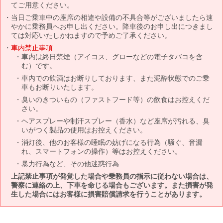
てご用意ください。
当日ご乗車中の座席の相違や設備の不具合等がございましたら速
やかに乗務員へお申し出ください。降車後のお申し出につきまし
ては対応いたしかねますので予めご了承ください。
車内禁止事項
車内は終日禁煙（アイコス、グローなどの電子タバコを含
む）です。
車内での飲酒はお断りしております、また泥酔状態でのご乗
車もお断りいたします。
臭いのきついもの（ファストフード等）の飲食はお控えくだ
さい。
ヘアスプレーや制汗スプレー（香水）など座席が汚れる、臭
いがつく製品の使用はお控えください。
消灯後、他のお客様の睡眠の妨げになる行為（騒ぐ、音漏
れ、スマートフォンの操作）等はお控えください。
暴力行為など、その他迷惑行為
上記禁止事項が発覚した場合や乗務員の指示に従わない場合は、
警察に連絡の上、下車を命じる場合もございます。また損害が発
生した場合にはお客様に損害賠償請求を行うことがあります。