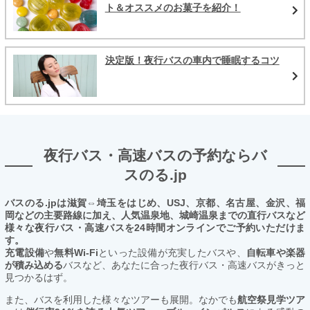
ト＆オススメのお菓子を紹介！
決定版！夜行バスの車内で睡眠するコツ
夜行バス・高速バスの予約ならバ
スのる.jp
バスのる.jpは滋賀⇔埼玉をはじめ、USJ、京都、名古屋、金沢、福
岡などの主要路線に加え、人気温泉地、城崎温泉までの直行バスなど
様々な夜行バス・高速バスを24時間オンラインでご予約いただけま
す。
充電設備
や
無料Wi-Fi
といった設備が充実したバスや、
自転車や楽器
が積み込める
バスなど、あなたに合った夜行バス・高速バスがきっと
見つかるはず。
また、バスを利用した様々なツアーも展開。なかでも
航空祭見学ツア