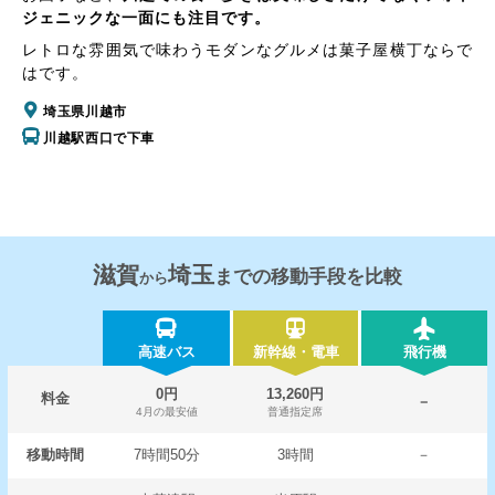
ジェニックな一面にも注目です。
レトロな雰囲気で味わうモダンなグルメは菓子屋横丁ならで
はです。
埼玉県川越市
川越駅西口で下車
滋賀
埼玉
までの移動手段を比較
から
高速バス
新幹線・電車
飛行機
0円
13,260円
料金
－
4月の最安値
普通指定席
移動時間
7時間50分
3時間
－