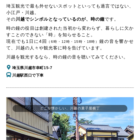
埼玉観光で最も外せないスポットといっても過言ではない、
小江戸・川越。
その
川越でシンボルとなっているのが、時の鐘
です。
時の鐘の役目は創建された当初から変わらず、暮らしに欠か
すことのできない「時」を知らせること。
現在でも1日に4回
鐘の音を響かせ
（6時・12時・15時・18時）
て、川越の人々や観光客に時を告げています。
川越を観光するなら、時の鐘の音を聴いてみてください。
埼玉県川越市幸町15-7
川越駅西口で下車
どこか懐かしい、川越の菓子屋横丁