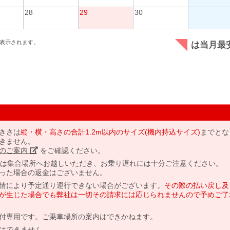
28
29
30
表示されます。
は当月最
きさは
縦・横・高さの合計1.2m以内のサイズ(機内持込サイズ)
までとな
きません。
のご案内」
をご確認ください。
には集合場所へお越しいただき、お乗り遅れには十分ご注意ください。
った場合の返金はございません。
情により予定通り運行できない場合がございます。
その際の払い戻し及
が生じた場合でも弊社は一切その請求には応じられませんので予めご了
付専用です。ご乗車場所の案内はできかねます。
はできません。