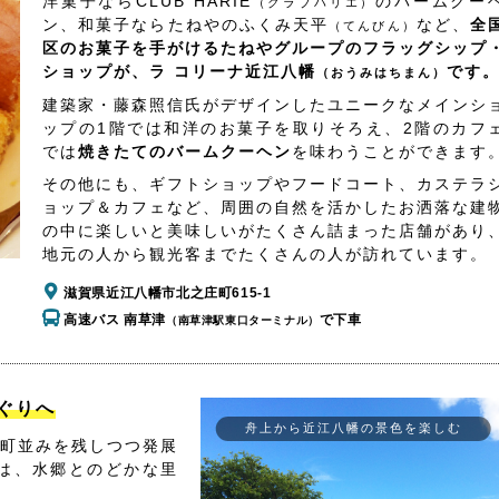
洋菓子ならCLUB HARIE
のバームクー
（クラブハリエ）
ン、和菓子ならたねやのふくみ天平
など、
全
（てんびん）
区のお菓子を手がけるたねやグループのフラッグシップ
ショップが、ラ コリーナ近江八幡
です
（おうみはちまん）
建築家・藤森照信氏がデザインしたユニークなメインシ
ップの1階では和洋のお菓子を取りそろえ、2階のカフ
では
焼きたてのバームクーヘン
を味わうことができます
その他にも、ギフトショップやフードコート、カステラ
ョップ＆カフェなど、周囲の自然を活かしたお洒落な建
の中に楽しいと美味しいがたくさん詰まった店舗があり
地元の人から観光客までたくさんの人が訪れています。
滋賀県近江八幡市北之庄町615-1
高速バス 南草津
で下車
（南草津駅東口ターミナル）
ぐりへ
舟上から近江八幡の景色を楽しむ
町並みを残しつつ発展
は、水郷とのどかな里