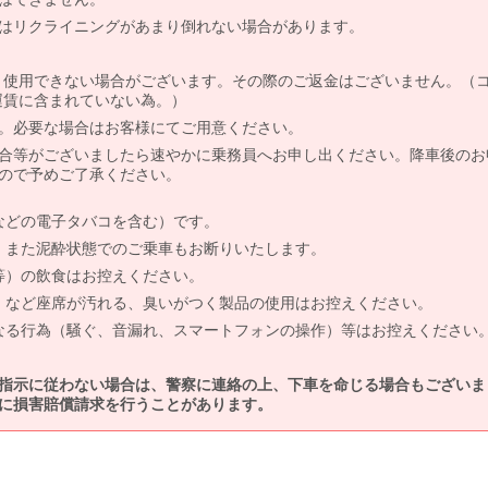
はリクライニングがあまり倒れない場合があります。
より使用できない場合がございます。その際のご返金はございません。（
、運賃に含まれていない為。）
。必要な場合はお客様にてご用意ください。
合等がございましたら速やかに乗務員へお申し出ください。降車後のお
ので予めご了承ください。
などの電子タバコを含む）です。
、また泥酔状態でのご乗車もお断りいたします。
等）の飲食はお控えください。
）など座席が汚れる、臭いがつく製品の使用はお控えください。
なる行為（騒ぐ、音漏れ、スマートフォンの操作）等はお控えください
指示に従わない場合は、警察に連絡の上、下車を命じる場合もございま
に損害賠償請求を行うことがあります。