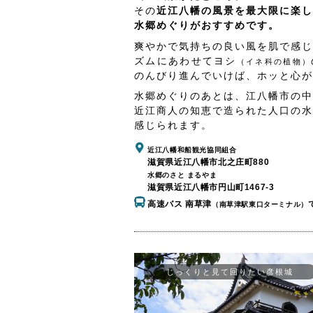
その
近江八幡の風景を最大限に楽し
水郷めぐりがおすすめです。
爽やかで気持ちの良い風を肌で感じ
ズムにあわせてヨシ
（イネ科の植物）
のんびり進んでいけば、ホッと心が
水郷めぐりのあとは、江八幡市の中
近江商人の知恵で造られた人口の水
感じられます。
近江八幡和船観光協同組合
滋賀県近江八幡市北之庄町880
水郷のさと まるやま
滋賀県近江八幡市円山町1467-3
高速バス 南草津
（南草津駅東口ターミナル）
じっくりと見て回りたい彦根城