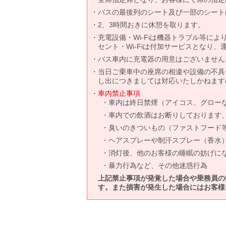
バスの最後列のシート及び一部のシート
2、3時間おきに休憩を取ります。
充電設備・Wi-Fiは機器トラブル等に
セント・Wi-Fiは付加サービスとなり
バス車内に充電器の用意はございません
当日ご乗車中の座席の相違や設備の不具
し出につきましては対応いたしかねます
車内禁止事項
車内は終日禁煙（アイコス、グロー
車内での飲酒はお断りしております
臭いのきついもの（ファストフード
ヘアスプレーや制汗スプレー（香水
消灯後、他のお客様の睡眠の妨げに
暴力行為など、その他迷惑行為
上記禁止事項が発覚した場合や乗務員の
す。また損害が発生した場合にはお客様