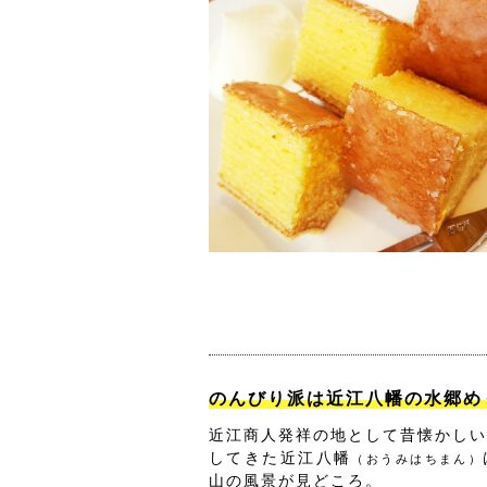
のんびり派は近江八幡の水郷め
近江商人発祥の地として昔懐かしい
してきた近江八幡
（おうみはちまん）
山の風景が見どころ。