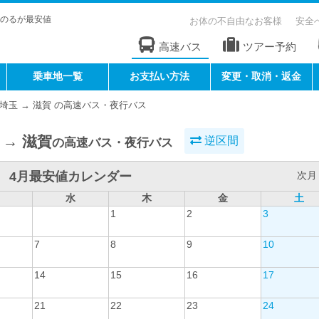
のるが最安値
お体の不自由なお客様
安全
高速バス
ツアー予約
乗車地一覧
お支払い方法
変更・取消・返金
埼玉 → 滋賀 の高速バス・夜行バス
 → 滋賀
逆区間
の高速バス・夜行バス
4月最安値カレンダー
次月 
水
木
金
土
1
2
3
7
8
9
10
14
15
16
17
21
22
23
24