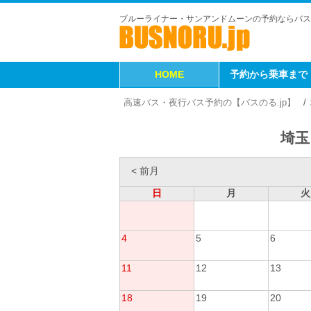
ブルーライナー・サンアンドムーンの予約ならバス
HOME
予約から乗車まで
高速バス・夜行バス予約の【バスのる.jp】
埼玉
< 前月
日
月
火
4
5
6
11
12
13
18
19
20