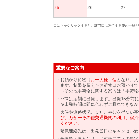
25
26
27
日にちをクリックすると、該当日に運行する便の一覧が
重要なご案内
お預かり荷物は
お一人様１個
となり、大
ます。制限を超えたお荷物はお預かりで
→その他手荷物に関する案内は
「手荷物
バスは定刻に出発します。出発15分前
※出発時間に間に合わずご乗車できなか
天候や道路状況、また、やむを得ない事
び、万が一その他交通機関の利用、宿泊
ください。
緊急連絡先は、出発当日のキャンセル受
全席指定席となり、お客様にて席の指定