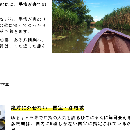
むには、手漕ぎ舟での
ながら、手漕ぎ舟のリ
の壁に沿ってゆったり
落ち着きます。
心部にある
八幡掘
へ。
路は、また違った趣を
で下車
絶対に外せない！国宝・彦根城
ゆるキャラ界で屈指の人気を誇る
ひこにゃんに毎日会え
彦根城は、国内に5基しかない国宝に指定されている
城。