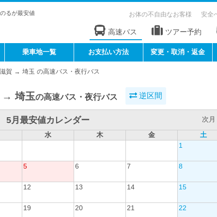
のるが最安値
お体の不自由なお客様
安全
高速バス
ツアー予約
乗車地一覧
お支払い方法
変更・取消・返金
滋賀 → 埼玉 の高速バス・夜行バス
 → 埼玉
逆区間
の高速バス・夜行バス
5月最安値カレンダー
次月 
水
木
金
土
1
5
6
7
8
12
13
14
15
19
20
21
22