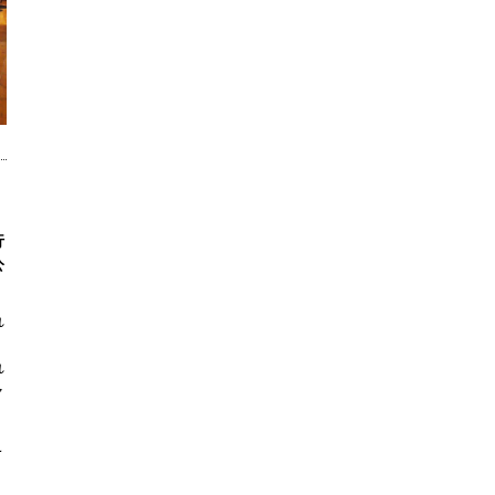
行
公
れ
れ
ャ
こ