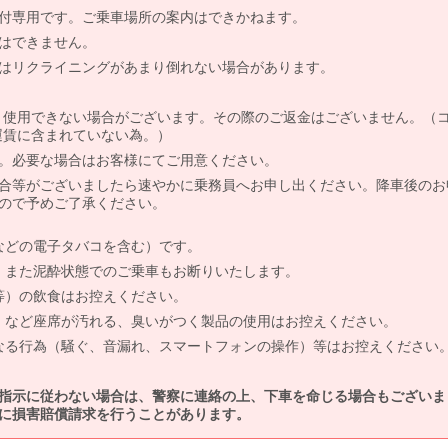
付専用です。ご乗車場所の案内はできかねます。
はできません。
はリクライニングがあまり倒れない場合があります。
より使用できない場合がございます。その際のご返金はございません。（
、運賃に含まれていない為。）
。必要な場合はお客様にてご用意ください。
合等がございましたら速やかに乗務員へお申し出ください。降車後のお
ので予めご了承ください。
などの電子タバコを含む）です。
、また泥酔状態でのご乗車もお断りいたします。
等）の飲食はお控えください。
）など座席が汚れる、臭いがつく製品の使用はお控えください。
なる行為（騒ぐ、音漏れ、スマートフォンの操作）等はお控えください
指示に従わない場合は、警察に連絡の上、下車を命じる場合もございま
に損害賠償請求を行うことがあります。