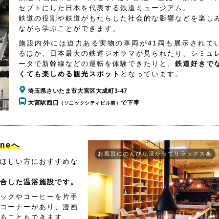
セプトにした日本を代表する鉄道ミュージアム。
鉄道の役割や鉄道がもたらした社会的な影響などを楽し
ながら学ぶことができます。
施設内外には迫力ある実物の車両が41両も展示されて
るほか、日本最大の鉄道ジオラマが見られたり、シミュ
ータで新幹線などの運転を体験できたりと、
鉄道好きで
くても楽しめる観光スポット
となっています。
埼玉県さいたま市大宮区大成町3-47
大宮駅西口
で下車
（ソニックシティビル前）
aneへ
お風呂にのんびり浸かってリラックス♨
ほしい方におすすめな
合した温浴施設です。
ックやコーヒーを片手
コーナーがあり、漫画
ることもできます。