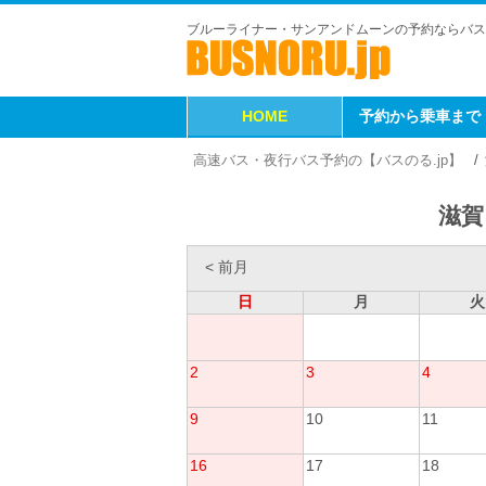
ブルーライナー・サンアンドムーンの予約ならバス
HOME
予約から乗車まで
高速バス・夜行バス予約の【バスのる.jp】
滋賀
< 前月
日
月
火
2
3
4
9
10
11
16
17
18