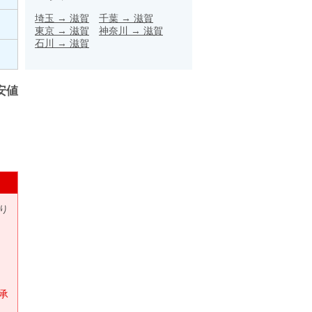
埼玉
→
滋賀
千葉
→
滋賀
東京
→
滋賀
神奈川
→
滋賀
石川
→
滋賀
安値
り
承