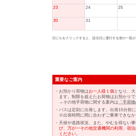
23
24
25
30
31
日にちをクリックすると、該当日に運行する便の一覧が
重要なご案内
お預かり荷物は
お一人様１個
となり、大
ます。制限を超えたお荷物はお預かりで
→その他手荷物に関する案内は
「手荷物
バスは定刻に出発します。出発15分前
※出発時間に間に合わずご乗車できなか
天候や道路状況、また、やむを得ない事
び、万が一その他交通機関の利用、宿泊
ください。