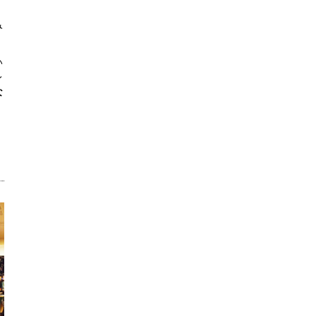
み
い
レ
な