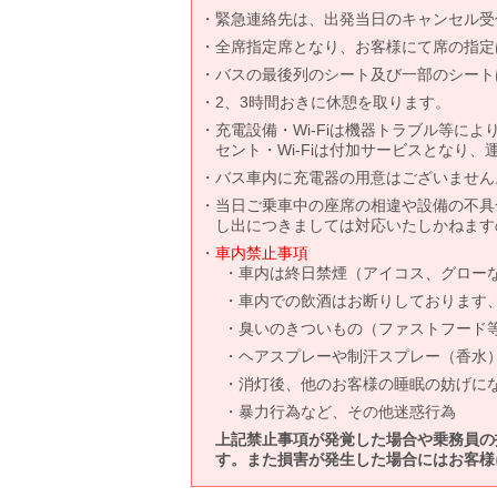
緊急連絡先は、出発当日のキャンセル受
全席指定席となり、お客様にて席の指定
バスの最後列のシート及び一部のシート
2、3時間おきに休憩を取ります。
充電設備・Wi-Fiは機器トラブル等に
セント・Wi-Fiは付加サービスとなり
バス車内に充電器の用意はございません
当日ご乗車中の座席の相違や設備の不具
し出につきましては対応いたしかねます
車内禁止事項
車内は終日禁煙（アイコス、グロー
車内での飲酒はお断りしております
臭いのきついもの（ファストフード
ヘアスプレーや制汗スプレー（香水
消灯後、他のお客様の睡眠の妨げに
暴力行為など、その他迷惑行為
上記禁止事項が発覚した場合や乗務員の
す。また損害が発生した場合にはお客様