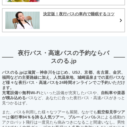
決定版！夜行バスの車内で睡眠するコツ
夜行バス・高速バスの予約ならバ
スのる.jp
バスのる.jpは滋賀⇔神奈川をはじめ、USJ、京都、名古屋、金沢、
福岡などの主要路線に加え、人気温泉地、城崎温泉までの直行バスな
ど様々な夜行バス・高速バスを24時間オンラインでご予約いただけ
ます。
充電設備
や
無料Wi-Fi
といった設備が充実したバスや、
自転車や楽器
が積み込める
バスなど、あなたに合った夜行バス・高速バスがきっと
見つかるはず。
また、バスを利用した様々なツアーも展開。なかでも
航空祭見学ツア
ー
は
催行率94％を誇る人気ツアー。ブルーインパルス
による感動の
アクロバット飛行は一度見たら病みつきになること間違いなし。男性