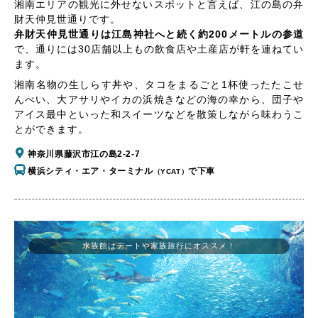
湘南エリアの観光に外せないスポットと言えば、江の島の弁
財天仲見世通りです。
弁財天仲見世通りは江島神社へと続く約200メートルの参道
で、通りには30店舗以上もの飲食店や土産店が軒を連ねてい
ます。
湘南名物の生しらす丼や、タコをまるごと1杯使ったたこせ
んべい、大アサリやイカの浜焼きなどの海の幸から、団子や
アイス最中といった和スイーツなどを散策しながら味わうこ
とができます。
神奈川県藤沢市江の島2-2-7
横浜シティ・エア・ターミナル
で下車
（YCAT）
水族館はデートや家族旅行にオススメ！