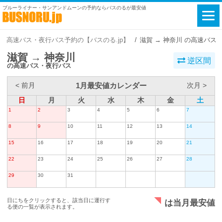
ブルーライナー・サンアンドムーンの予約ならバスのるが最安値
高速バス・夜行バス予約の【バスのる.jp】
滋賀 → 神奈川 の高速バス
滋賀 → 神奈川
逆区間
の高速バス・夜行バス
1月最安値カレンダー
< 前月
次月 >
日
月
火
水
木
金
土
1
2
3
4
5
6
7
8
9
10
11
12
13
14
15
16
17
18
19
20
21
22
23
24
25
26
27
28
29
30
31
日にちをクリックすると、該当日に運行す
は当月最安値
る便の一覧が表示されます。