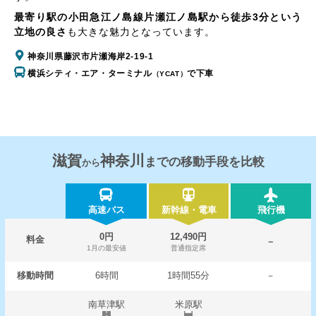
最寄り駅の小田急江ノ島線片瀬江ノ島駅から徒歩3分という
立地の良さ
も大きな魅力となっています。
神奈川県藤沢市片瀬海岸2-19-1
横浜シティ・エア・ターミナル
で下車
（YCAT）
滋賀
神奈川
までの移動手段を比較
から
高速バス
新幹線・電車
飛行機
0円
12,490円
料金
－
1月の最安値
普通指定席
移動時間
6時間
1時間55分
－
南草津駅
米原駅