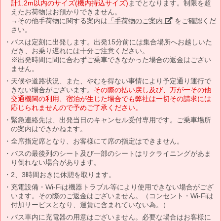
計1.2m以内のサイズ(機内持込サイズ)
までとなります。制限を超
えたお荷物はお預かりできません。
→その他手荷物に関する案内は
「手荷物のご案内」
をご確認くだ
さい。
バスは定刻に出発します。出発15分前には集合場所へお越しいた
だき、お乗り遅れには十分ご注意ください。
※出発時間に間に合わずご乗車できなかった場合の返金はござい
ません。
天候や道路状況、また、やむを得ない事情により予定通り運行で
きない場合がございます。
その際の払い戻し及び、万が一その他
交通機関の利用、宿泊が生じた場合でも弊社は一切その請求には
応じられませんので予めご了承ください。
緊急連絡先は、出発当日のキャンセル受付専用です。ご乗車場所
の案内はできかねます。
全席指定席となり、お客様にて席の指定はできません。
バスの最後列のシート及び一部のシートはリクライニングがあま
り倒れない場合があります。
2、3時間おきに休憩を取ります。
充電設備・Wi-Fiは機器トラブル等により使用できない場合がござ
います。その際のご返金はございません。（コンセント・Wi-Fiは
付加サービスとなり、運賃に含まれていない為。）
バス車内に充電器の用意はございません。必要な場合はお客様に