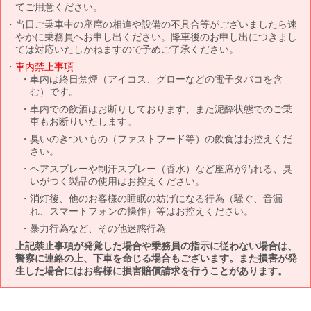
てご用意ください。
当日ご乗車中の座席の相違や設備の不具合等がございましたら速
やかに乗務員へお申し出ください。降車後のお申し出につきまし
ては対応いたしかねますので予めご了承ください。
車内禁止事項
車内は終日禁煙（アイコス、グローなどの電子タバコを含
む）です。
車内での飲酒はお断りしております、また泥酔状態でのご乗
車もお断りいたします。
臭いのきついもの（ファストフード等）の飲食はお控えくだ
さい。
ヘアスプレーや制汗スプレー（香水）など座席が汚れる、臭
いがつく製品の使用はお控えください。
消灯後、他のお客様の睡眠の妨げになる行為（騒ぐ、音漏
れ、スマートフォンの操作）等はお控えください。
暴力行為など、その他迷惑行為
上記禁止事項が発覚した場合や乗務員の指示に従わない場合は、
警察に連絡の上、下車を命じる場合もございます。また損害が発
生した場合にはお客様に損害賠償請求を行うことがあります。