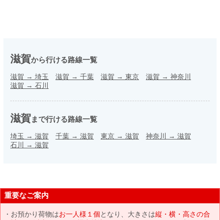
滋賀
から行ける路線一覧
滋賀
→
埼玉
滋賀
→
千葉
滋賀
→
東京
滋賀
→
神奈川
滋賀
→
石川
滋賀
まで行ける路線一覧
埼玉
→
滋賀
千葉
→
滋賀
東京
→
滋賀
神奈川
→
滋賀
石川
→
滋賀
重要なご案内
お預かり荷物は
お一人様１個
となり、大きさは
縦・横・高さの合