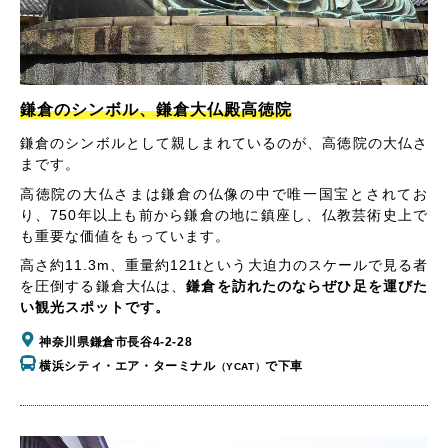
鎌倉のシンボル、鎌倉大仏殿高徳院
鎌倉のシンボルとして親しまれているのが、高徳院の大仏さ
まです。
高徳院の大仏さまは鎌倉の仏像の中で唯一国宝とされてお
り、750年以上も前から鎌倉の地に鎮座し、仏教芸術史上で
も重要な価値をもっています。
高さ約11.3m、重量約121tという大迫力のスケールで見る者
を圧倒する鎌倉大仏は、
鎌倉を訪れたのならぜひ足を運びた
い観光スポットです。
神奈川県鎌倉市長谷4-2-28
横浜シティ・エア・ターミナル
で下車
（YCAT）