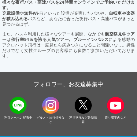
様々な夜行バス・高速バスを24時間オンラインでご予約いただけま
す。
充電設備
や
無料Wi-Fi
といった設備が充実したバスや、
自転車や楽器
が積み込める
バスなど、あなたに合った夜行バス・高速バスがきっと
見つかるはず。
また、バスを利用した様々なツアーも展開。なかでも
航空祭見学ツア
ー
は
催行率94％を誇る人気ツアー。ブルーインパルス
による感動の
アクロバット飛行は一度見たら病みつきになること間違いなし。男性
だけでなく女性グループのお客様にも多数ご参加いただいておりま
す。
フォロワー、お友達募集中
割引クーポン配布中
グルメ・旅行情報な
運行状況など最新情
乗り場案内など
ど
報