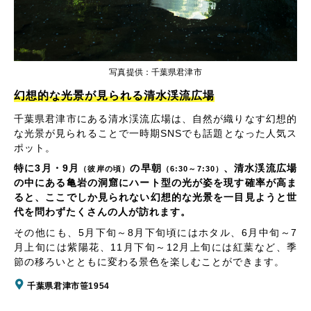
写真提供：千葉県君津市
幻想的な光景が見られる清水渓流広場
千葉県君津市にある清水渓流広場は、自然が織りなす幻想的
な光景が見られることで一時期SNSでも話題となった人気ス
ポット。
特に3月・9月
の早朝
、清水渓流広場
（彼岸の頃）
（6:30～7:30）
の中にある亀岩の洞窟にハート型の光が姿を現す確率が高ま
ると、ここでしか見られない幻想的な光景を一目見ようと世
代を問わずたくさんの人が訪れます。
その他にも、5月下旬～8月下旬頃にはホタル、6月中旬～7
月上旬には紫陽花、11月下旬～12月上旬には紅葉など、季
節の移ろいとともに変わる景色を楽しむことができます。
千葉県君津市笹1954