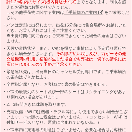
計1.2m以内のサイズ(機内持込サイズ)
までとなります。制限を超
えたお荷物はお預かりできません。
→その他手荷物に関する案内は
「手荷物のご案内」
をご確認くだ
さい。
バスは定刻に出発します。出発15分前には集合場所へお越しいた
だき、お乗り遅れには十分ご注意ください。
※出発時間に間に合わずご乗車できなかった場合の返金はござい
ません。
天候や道路状況、また、やむを得ない事情により予定通り運行で
きない場合がございます。
その際の払い戻し及び、万が一その他
交通機関の利用、宿泊が生じた場合でも弊社は一切その請求には
応じられませんので予めご了承ください。
緊急連絡先は、出発当日のキャンセル受付専用です。ご乗車場所
の案内はできかねます。
全席指定席となり、お客様にて席の指定はできません。
バスの最後列のシート及び一部のシートはリクライニングがあま
り倒れない場合があります。
2、3時間おきに休憩を取ります。
充電設備・Wi-Fiは機器トラブル等により使用できない場合がござ
います。その際のご返金はございません。（コンセント・Wi-Fiは
付加サービスとなり、運賃に含まれていない為。）
バス車内に充電器の用意はございません。必要な場合はお客様に