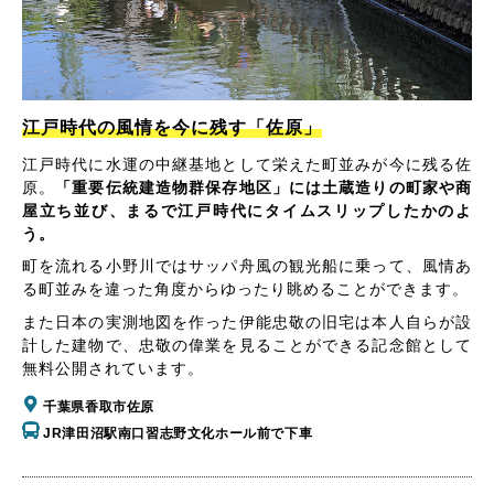
江戸時代の風情を今に残す「佐原」
江戸時代に水運の中継基地として栄えた町並みが今に残る佐
原。
「重要伝統建造物群保存地区」には土蔵造りの町家や商
屋立ち並び、まるで江戸時代にタイムスリップしたかのよ
う。
町を流れる小野川ではサッパ舟風の観光船に乗って、風情あ
る町並みを違った角度からゆったり眺めることができます。
また日本の実測地図を作った伊能忠敬の旧宅は本人自らが設
計した建物で、忠敬の偉業を見ることができる記念館として
無料公開されています。
千葉県香取市佐原
JR津田沼駅南口習志野文化ホール前で下車