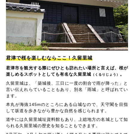
君津で桜を楽しむならここ！久留里城
君津市を観光する際にぜひとも訪れたい場所と言えば、桜が
楽しめるスポットとしても有名な久留里城
。
（くるりじょう）
久留里城は、「築城後、三日に一度の割合で雨が降った」と
言い伝えれらていることもあり、別名「雨城」と呼ばれてい
ます。
本丸が海抜145mのところにある山城なので、天守閣を目指
して坂道を歩きながら豊かな自然を感じられます。
道中には久留里城址資料館もあり、上総地方の名城として知
られる久留里城の歴史を知ることもできます。