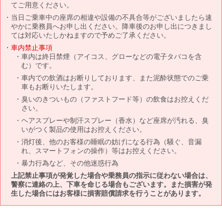
てご用意ください。
当日ご乗車中の座席の相違や設備の不具合等がございましたら速
やかに乗務員へお申し出ください。降車後のお申し出につきまし
ては対応いたしかねますので予めご了承ください。
車内禁止事項
車内は終日禁煙（アイコス、グローなどの電子タバコを含
む）です。
車内での飲酒はお断りしております、また泥酔状態でのご乗
車もお断りいたします。
臭いのきついもの（ファストフード等）の飲食はお控えくだ
さい。
ヘアスプレーや制汗スプレー（香水）など座席が汚れる、臭
いがつく製品の使用はお控えください。
消灯後、他のお客様の睡眠の妨げになる行為（騒ぐ、音漏
れ、スマートフォンの操作）等はお控えください。
暴力行為など、その他迷惑行為
上記禁止事項が発覚した場合や乗務員の指示に従わない場合は、
警察に連絡の上、下車を命じる場合もございます。また損害が発
生した場合にはお客様に損害賠償請求を行うことがあります。