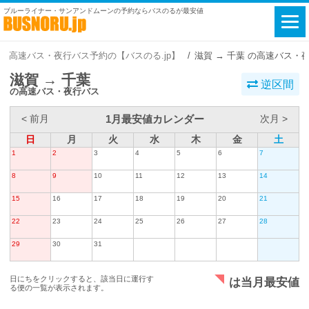
ブルーライナー・サンアンドムーンの予約ならバスのるが最安値
高速バス・夜行バス予約の【バスのる.jp】
滋賀 → 千葉 の高速バス・
滋賀 → 千葉
逆区間
の高速バス・夜行バス
1月最安値カレンダー
< 前月
次月 >
日
月
火
水
木
金
土
1
2
3
4
5
6
7
8
9
10
11
12
13
14
15
16
17
18
19
20
21
22
23
24
25
26
27
28
29
30
31
日にちをクリックすると、該当日に運行す
は当月最安値
る便の一覧が表示されます。