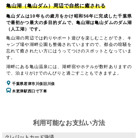
亀山湖（亀山ダム）周辺で自然に癒される
亀山ダムは10年もの歳月をかけ昭和56年に完成した千葉県
で最初かつ最大の多目的ダムで、亀山湖は亀山ダムのダム湖
（人工湖）です。
亀山湖の周辺では釣りやボート遊びを楽しむことができ、キ
ャンプ場や湖畔公園も整備されていますので、都会の喧騒を
忘れて癒されたい方にはうってつけのスポットとなっていま
す。
湖畔にある亀山温泉には、湖畔宿やホテルが数軒ありますの
で、泊まりがけでのんびりと過ごすこともできますよ。
千葉県君津市川俣旧川俣
木更津駅西口で下車
利用可能なお支払い方法
クレジットカード決済