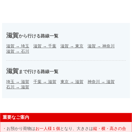
滋賀
から行ける路線一覧
滋賀
→
埼玉
滋賀
→
千葉
滋賀
→
東京
滋賀
→
神奈川
滋賀
→
石川
滋賀
まで行ける路線一覧
埼玉
→
滋賀
千葉
→
滋賀
東京
→
滋賀
神奈川
→
滋賀
石川
→
滋賀
重要なご案内
お預かり荷物は
お一人様１個
となり、大きさは
縦・横・高さの合