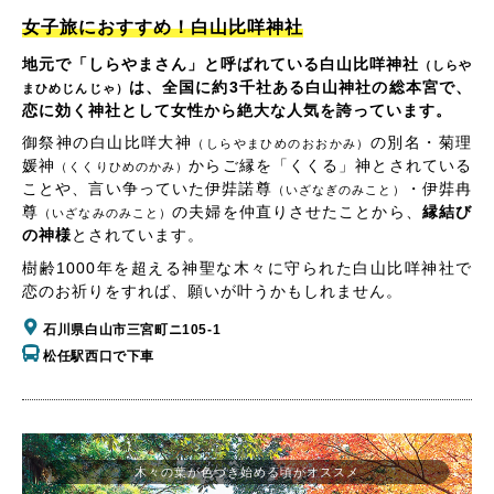
女子旅におすすめ！白山比咩神社
地元で「しらやまさん」と呼ばれている白山比咩神社
（しらや
は、全国に約3千社ある白山神社の総本宮で、
まひめじんじゃ）
恋に効く神社として女性から絶大な人気を誇っています。
御祭神の白山比咩大神
の別名・菊理
（しらやまひめのおおかみ）
媛神
からご縁を「くくる」神とされている
（くくりひめのかみ）
ことや、言い争っていた伊弉諾尊
・伊弉冉
（いざなぎのみこと）
尊
の夫婦を仲直りさせたことから、
縁結び
（いざなみのみこと）
の神様
とされています。
樹齢1000年を超える神聖な木々に守られた白山比咩神社で
恋のお祈りをすれば、願いが叶うかもしれません。
石川県白山市三宮町ニ105-1
松任駅西口で下車
木々の葉が色づき始める頃がオススメ