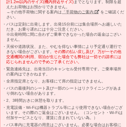
計1.2m以内のサイズ(機内持込サイズ)
までとなります。制限を超
えたお荷物はお預かりできません。
→その他手荷物に関する案内は
「手荷物のご案内」
をご確認くだ
さい。
バスは定刻に出発します。出発15分前には集合場所へお越しいた
だき、お乗り遅れには十分ご注意ください。
※出発時間に間に合わずご乗車できなかった場合の返金はござい
ません。
天候や道路状況、また、やむを得ない事情により予定通り運行で
きない場合がございます。
その際の払い戻し及び、万が一その他
交通機関の利用、宿泊が生じた場合でも弊社は一切その請求には
応じられませんので予めご了承ください。
緊急連絡先は、出発当日のキャンセル受付専用です。ご乗車場所
の案内はできかねます。
全席指定席となり、お客様にて席の指定はできません。
バスの最後列のシート及び一部のシートはリクライニングがあま
り倒れない場合があります。
2、3時間おきに休憩を取ります。
充電設備・Wi-Fiは機器トラブル等により使用できない場合がござ
います。その際のご返金はございません。（コンセント・Wi-Fiは
付加サービスとなり、運賃に含まれていない為。）
バス車内に充電器の用意はございません。必要な場合はお客様に