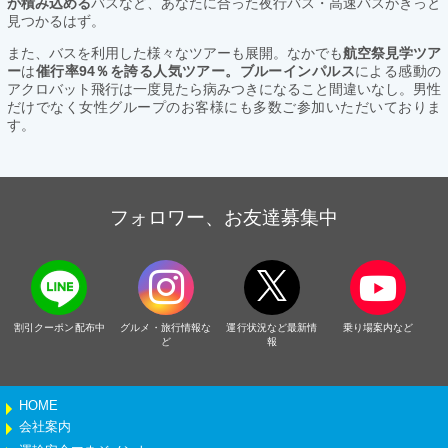
が積み込める
バスなど、あなたに合った夜行バス・高速バスがきっと
見つかるはず。
また、バスを利用した様々なツアーも展開。なかでも
航空祭見学ツア
ー
は
催行率94％を誇る人気ツアー。ブルーインパルス
による感動の
アクロバット飛行は一度見たら病みつきになること間違いなし。男性
だけでなく女性グループのお客様にも多数ご参加いただいておりま
す。
フォロワー、お友達募集中
割引クーポン配布中
グルメ・旅行情報な
運行状況など最新情
乗り場案内など
ど
報
HOME
会社案内