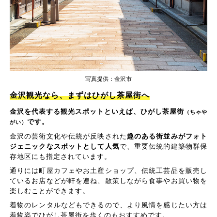
写真提供：金沢市
金沢観光なら、まずはひがし茶屋街へ
金沢を代表する観光スポットといえば、ひがし茶屋街
（ちゃや
です。
がい）
金沢の芸術文化や伝統が反映された
趣のある街並みがフォト
ジェニックなスポットとして人気
で、重要伝統的建築物群保
存地区にも指定されています。
通りには町屋カフェやお土産ショップ、伝統工芸品を販売し
ているお店などが軒を連ね、散策しながら食事やお買い物を
楽しむことができます。
着物のレンタルなどもできるので、より風情を感じたい方は
着物姿でひがし茶屋街を歩くのもおすすめです。