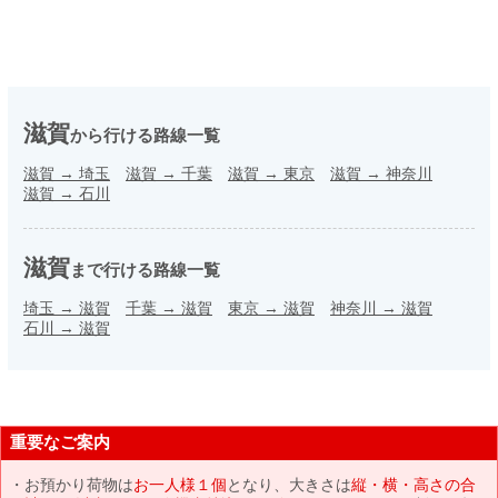
滋賀
から行ける路線一覧
滋賀
→
埼玉
滋賀
→
千葉
滋賀
→
東京
滋賀
→
神奈川
滋賀
→
石川
滋賀
まで行ける路線一覧
埼玉
→
滋賀
千葉
→
滋賀
東京
→
滋賀
神奈川
→
滋賀
石川
→
滋賀
重要なご案内
お預かり荷物は
お一人様１個
となり、大きさは
縦・横・高さの合