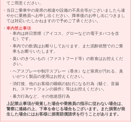
てご用意ください。
当日ご乗車中の座席の相違や設備の不具合等がございましたら速
やかに乗務員へお申し出ください。降車後のお申し出につきまし
ては対応いたしかねますので予めご了承ください。
車内禁止事項
車内は終日禁煙（アイコス、グローなどの電子タバコを含
む）です。
車内での飲酒はお断りしております、また泥酔状態でのご乗
車もお断りいたします。
臭いのきついもの（ファストフード等）の飲食はお控えくだ
さい。
ヘアスプレーや制汗スプレー（香水）など座席が汚れる、臭
いがつく製品の使用はお控えください。
消灯後、他のお客様の睡眠の妨げになる行為（騒ぐ、音漏
れ、スマートフォンの操作）等はお控えください。
暴力行為など、その他迷惑行為
上記禁止事項が発覚した場合や乗務員の指示に従わない場合は、
警察に連絡の上、下車を命じる場合もございます。また損害が発
生した場合にはお客様に損害賠償請求を行うことがあります。