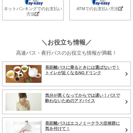
ネットバンキングでのお支払い
ATMでのお支払い方法
方法
＼お役立ち情報／
高速バス・夜行バスのお役立ち情報が満載！
長距離バスに乗るときには選ばないで！
トイレが近くなるNGドリンク
気分が悪くなってからでは遅い！バスで
酔わないためのアドバイス
長距離バスはエコノミークラス症候群に
気を付けて！