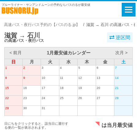
ブルーライナー・サンアンドムーンの予約ならバスのるが最安値
高速バス・夜行バス予約の【バスのる.jp】
滋賀 → 石川 の高速バス・
滋賀 → 石川
逆区間
の高速バス・夜行バス
1月最安値カレンダー
< 前月
次月 >
日
月
火
水
木
金
土
1
2
3
4
5
6
7
8
9
10
11
12
13
14
15
16
17
18
19
20
21
22
23
24
25
26
27
28
29
30
31
日にちをクリックすると、該当日に運行す
は当月最安値
る便の一覧が表示されます。