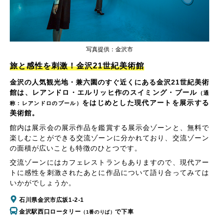
写真提供：金沢市
旅と感性を刺激！金沢21世紀美術館
金沢の人気観光地・兼六園のすぐ近くにある金沢21世紀美術
館は、レアンドロ・エルリッヒ作のスイミング・プール
（通
をはじめとした現代アートを展示する
称：レアンドロのプール）
美術館。
館内は展示会の展示作品を鑑賞する展示会ゾーンと、無料で
楽しむことができる交流ゾーンに分かれており、交流ゾーン
の面積が広いことも特徴のひとつです。
交流ゾーンにはカフェレストランもありますので、現代アー
トに感性を刺激されたあとに作品について語り合ってみては
いかがでしょうか。
石川県金沢市広坂1-2-1
金沢駅西口ロータリー
で下車
（1番のりば）