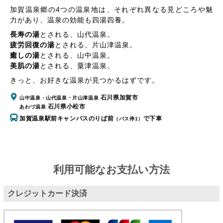
加賀温泉郷の4つの温泉地は、それぞれ異なる見どころや魅
力があり、温泉の効能も四湯四養。
長寿の湯
とされる、
山代温泉
。
疲労回復の湯
とされる、
片山津温泉
。
癒しの湯
とされる、
山中温泉
。
美肌の湯
とされる、
粟津温泉
。
きっと、お好きな温泉が見つかるはずです。
石川県加賀市
山中温泉・山代温泉・片山津温泉
石川県小松市
あわづ温泉
加賀温泉駅前キャンバスのりば前
で下車
（バス停1）
利用可能なお支払い方法
クレジットカード決済