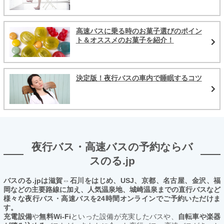
高速バスに乗る時のお菓子選びのポイン
ト＆オススメのお菓子を紹介！
決定版！夜行バスの車内で睡眠するコツ
夜行バス・高速バスの予約ならバ
スのる.jp
バスのる.jpは滋賀⇔石川をはじめ、USJ、京都、名古屋、金沢、福
岡などの主要路線に加え、人気温泉地、城崎温泉までの直行バスなど
様々な夜行バス・高速バスを24時間オンラインでご予約いただけま
す。
充電設備
や
無料Wi-Fi
といった設備が充実したバスや、
自転車や楽器