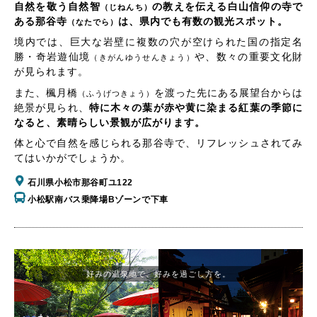
自然を敬う自然智
の教えを伝える白山信仰の寺で
（じねんち）
ある那谷寺
は、県内でも有数の観光スポット。
（なたでら）
境内では、巨大な岩壁に複数の穴が空けられた国の指定名
勝・奇岩遊仙境
や、数々の重要文化財
（きがんゆうせんきょう）
が見られます。
また、楓月橋
を渡った先にある展望台からは
（ふうげつきょう）
絶景が見られ、
特に木々の葉が赤や黄に染まる紅葉の季節に
なると、素晴らしい景観が広がります。
体と心で自然を感じられる那谷寺で、リフレッシュされてみ
てはいかがでしょうか。
石川県小松市那谷町ユ122
小松駅南バス乗降場Bゾーンで下車
好みの温泉地で、好みを過ごし方を。