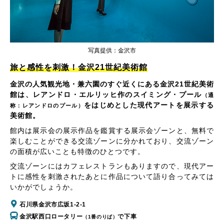
写真提供：金沢市
旅と感性を刺激！金沢21世紀美術館
金沢の人気観光地・兼六園のすぐ近くにある金沢21世紀美術
館は、レアンドロ・エルリッヒ作のスイミング・プール
（通
をはじめとした現代アートを展示する
称：レアンドロのプール）
美術館。
館内は展示会の展示作品を鑑賞する展示会ゾーンと、無料で
楽しむことができる交流ゾーンに分かれており、交流ゾーン
の面積が広いことも特徴のひとつです。
交流ゾーンにはカフェレストランもありますので、現代アー
トに感性を刺激されたあとに作品について語り合ってみては
いかがでしょうか。
石川県金沢市広坂1-2-1
金沢駅西口ロータリー
で下車
（1番のりば）