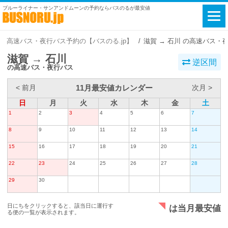
ブルーライナー・サンアンドムーンの予約ならバスのるが最安値
高速バス・夜行バス予約の【バスのる.jp】
滋賀 → 石川 の高速バス・
滋賀 → 石川
逆区間
の高速バス・夜行バス
11月最安値カレンダー
< 前月
次月 >
日
月
火
水
木
金
土
1
2
3
4
5
6
7
8
9
10
11
12
13
14
15
16
17
18
19
20
21
22
23
24
25
26
27
28
29
30
日にちをクリックすると、該当日に運行す
は当月最安値
る便の一覧が表示されます。