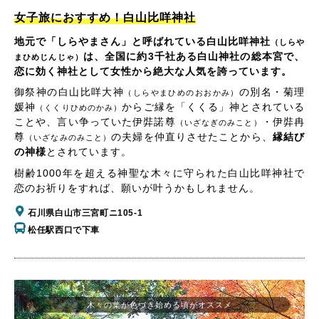
女子旅におすすめ！白山比咩神社
地元で「しらやまさん」と呼ばれている白山比咩神社
（しらや
は、全国に約3千社ある白山神社の総本宮で、
まひめじんじゃ）
恋に効く神社として女性から絶大な人気を誇っています。
御祭神の白山比咩大神
の別名・菊理
（しらやまひめのおおかみ）
媛神
からご縁を「くくる」神とされている
（くくりひめのかみ）
ことや、言い争っていた伊弉諾尊
・伊弉冉
（いざなぎのみこと）
尊
の夫婦を仲直りさせたことから、
縁結び
（いざなみのみこと）
の神様
とされています。
樹齢1000年を超える神聖な木々に守られた白山比咩神社で
恋のお祈りをすれば、願いが叶うかもしれません。
石川県白山市三宮町ニ105-1
松任駅西口で下車
木々の葉が色づき始める頃がオススメ