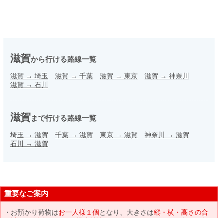
滋賀
から行ける路線一覧
滋賀
→
埼玉
滋賀
→
千葉
滋賀
→
東京
滋賀
→
神奈川
滋賀
→
石川
滋賀
まで行ける路線一覧
埼玉
→
滋賀
千葉
→
滋賀
東京
→
滋賀
神奈川
→
滋賀
石川
→
滋賀
重要なご案内
お預かり荷物は
お一人様１個
となり、大きさは
縦・横・高さの合