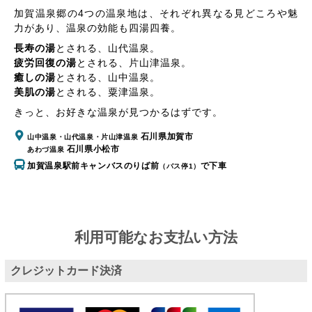
加賀温泉郷の4つの温泉地は、それぞれ異なる見どころや魅
力があり、温泉の効能も四湯四養。
長寿の湯
とされる、
山代温泉
。
疲労回復の湯
とされる、
片山津温泉
。
癒しの湯
とされる、
山中温泉
。
美肌の湯
とされる、
粟津温泉
。
きっと、お好きな温泉が見つかるはずです。
石川県加賀市
山中温泉・山代温泉・片山津温泉
石川県小松市
あわづ温泉
加賀温泉駅前キャンバスのりば前
で下車
（バス停1）
利用可能なお支払い方法
クレジットカード決済