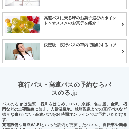
高速バスに乗る時のお菓子選びのポイン
ト＆オススメのお菓子を紹介！
決定版！夜行バスの車内で睡眠するコツ
夜行バス・高速バスの予約ならバ
スのる.jp
バスのる.jpは滋賀⇔石川をはじめ、USJ、京都、名古屋、金沢、福
岡などの主要路線に加え、人気温泉地、城崎温泉までの直行バスなど
様々な夜行バス・高速バスを24時間オンラインでご予約いただけま
す。
充電設備
や
無料Wi-Fi
といった設備が充実したバスや、
自転車や楽器