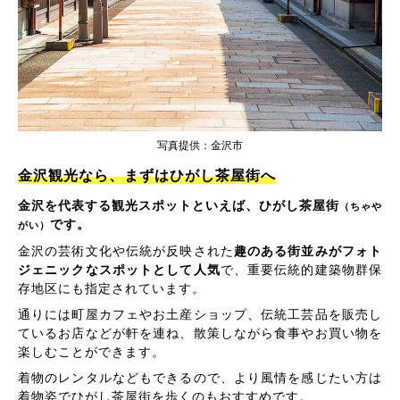
写真提供：金沢市
金沢観光なら、まずはひがし茶屋街へ
金沢を代表する観光スポットといえば、ひがし茶屋街
（ちゃや
です。
がい）
金沢の芸術文化や伝統が反映された
趣のある街並みがフォト
ジェニックなスポットとして人気
で、重要伝統的建築物群保
存地区にも指定されています。
通りには町屋カフェやお土産ショップ、伝統工芸品を販売し
ているお店などが軒を連ね、散策しながら食事やお買い物を
楽しむことができます。
着物のレンタルなどもできるので、より風情を感じたい方は
着物姿でひがし茶屋街を歩くのもおすすめです。