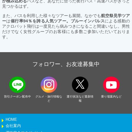
が積み込める
バスなど、あなたに合った夜行バス・高速バスがきっと
見つかるはず。
また、バスを利用した様々なツアーも展開。なかでも
航空祭見学ツア
ー
は
催行率94％を誇る人気ツアー。ブルーインパルス
による感動の
アクロバット飛行は一度見たら病みつきになること間違いなし。男性
だけでなく女性グループのお客様にも多数ご参加いただいておりま
す。
フォロワー、お友達募集中
割引クーポン配布中
グルメ・旅行情報な
運行状況など最新情
乗り場案内など
ど
報
HOME
会社案内