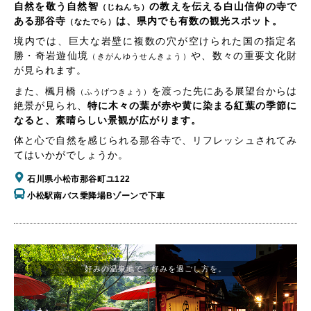
自然を敬う自然智
の教えを伝える白山信仰の寺で
（じねんち）
ある那谷寺
は、県内でも有数の観光スポット。
（なたでら）
境内では、巨大な岩壁に複数の穴が空けられた国の指定名
勝・奇岩遊仙境
や、数々の重要文化財
（きがんゆうせんきょう）
が見られます。
また、楓月橋
を渡った先にある展望台からは
（ふうげつきょう）
絶景が見られ、
特に木々の葉が赤や黄に染まる紅葉の季節に
なると、素晴らしい景観が広がります。
体と心で自然を感じられる那谷寺で、リフレッシュされてみ
てはいかがでしょうか。
石川県小松市那谷町ユ122
小松駅南バス乗降場Bゾーンで下車
好みの温泉地で、好みを過ごし方を。