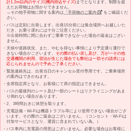
計1.2m以内のサイズ(機内持込サイズ)
までとなります。制限を超
えたお荷物はお預かりできません。
→その他手荷物に関する案内は
「手荷物のご案内」
をご確認くだ
さい。
バスは定刻に出発します。出発15分前には集合場所へお越しいた
だき、お乗り遅れには十分ご注意ください。
※出発時間に間に合わずご乗車できなかった場合の返金はござい
ません。
天候や道路状況、また、やむを得ない事情により予定通り運行で
きない場合がございます。
その際の払い戻し及び、万が一その他
交通機関の利用、宿泊が生じた場合でも弊社は一切その請求には
応じられませんので予めご了承ください。
緊急連絡先は、出発当日のキャンセル受付専用です。ご乗車場所
の案内はできかねます。
全席指定席となり、お客様にて席の指定はできません。
バスの最後列のシート及び一部のシートはリクライニングがあま
り倒れない場合があります。
2、3時間おきに休憩を取ります。
充電設備・Wi-Fiは機器トラブル等により使用できない場合がござ
います。その際のご返金はございません。（コンセント・Wi-Fiは
付加サービスとなり、運賃に含まれていない為。）
バス車内に充電器の用意はございません。必要な場合はお客様に