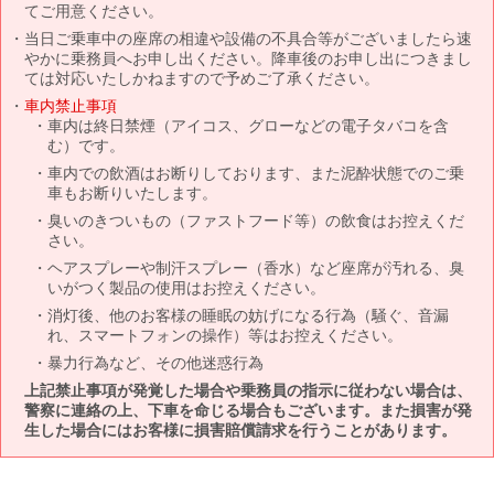
てご用意ください。
当日ご乗車中の座席の相違や設備の不具合等がございましたら速
やかに乗務員へお申し出ください。降車後のお申し出につきまし
ては対応いたしかねますので予めご了承ください。
車内禁止事項
車内は終日禁煙（アイコス、グローなどの電子タバコを含
む）です。
車内での飲酒はお断りしております、また泥酔状態でのご乗
車もお断りいたします。
臭いのきついもの（ファストフード等）の飲食はお控えくだ
さい。
ヘアスプレーや制汗スプレー（香水）など座席が汚れる、臭
いがつく製品の使用はお控えください。
消灯後、他のお客様の睡眠の妨げになる行為（騒ぐ、音漏
れ、スマートフォンの操作）等はお控えください。
暴力行為など、その他迷惑行為
上記禁止事項が発覚した場合や乗務員の指示に従わない場合は、
警察に連絡の上、下車を命じる場合もございます。また損害が発
生した場合にはお客様に損害賠償請求を行うことがあります。