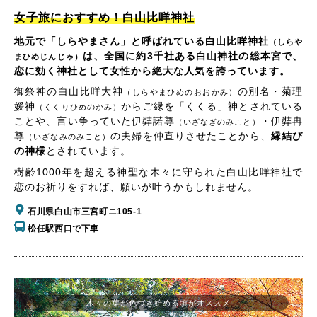
女子旅におすすめ！白山比咩神社
地元で「しらやまさん」と呼ばれている白山比咩神社
（しらや
は、全国に約3千社ある白山神社の総本宮で、
まひめじんじゃ）
恋に効く神社として女性から絶大な人気を誇っています。
御祭神の白山比咩大神
の別名・菊理
（しらやまひめのおおかみ）
媛神
からご縁を「くくる」神とされている
（くくりひめのかみ）
ことや、言い争っていた伊弉諾尊
・伊弉冉
（いざなぎのみこと）
尊
の夫婦を仲直りさせたことから、
縁結び
（いざなみのみこと）
の神様
とされています。
樹齢1000年を超える神聖な木々に守られた白山比咩神社で
恋のお祈りをすれば、願いが叶うかもしれません。
石川県白山市三宮町ニ105-1
松任駅西口で下車
木々の葉が色づき始める頃がオススメ