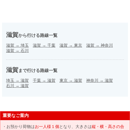
滋賀
から行ける路線一覧
滋賀
→
埼玉
滋賀
→
千葉
滋賀
→
東京
滋賀
→
神奈川
滋賀
→
石川
滋賀
まで行ける路線一覧
埼玉
→
滋賀
千葉
→
滋賀
東京
→
滋賀
神奈川
→
滋賀
石川
→
滋賀
重要なご案内
お預かり荷物は
お一人様１個
となり、大きさは
縦・横・高さの合