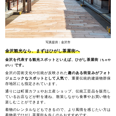
写真提供：金沢市
金沢観光なら、まずはひがし茶屋街へ
金沢を代表する観光スポットといえば、ひがし茶屋街
（ちゃや
です。
がい）
金沢の芸術文化や伝統が反映された
趣のある街並みがフォト
ジェニックなスポットとして人気
で、重要伝統的建築物群保
存地区にも指定されています。
通りには町屋カフェやお土産ショップ、伝統工芸品を販売し
ているお店などが軒を連ね、散策しながら食事やお買い物を
楽しむことができます。
着物のレンタルなどもできるので、より風情を感じたい方は
着物姿でひがし茶屋街を歩くのもおすすめです。