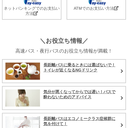
ネットバンキングでのお支払い
ATMでのお支払い方法
方法
＼お役立ち情報／
高速バス・夜行バスのお役立ち情報が満載！
長距離バスに乗るときには選ばないで！
トイレが近くなるNGドリンク
気分が悪くなってからでは遅い！バスで
酔わないためのアドバイス
長距離バスはエコノミークラス症候群に
気を付けて！