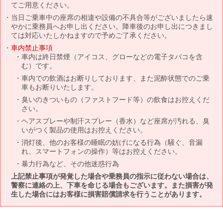
てご用意ください。
当日ご乗車中の座席の相違や設備の不具合等がございましたら速
やかに乗務員へお申し出ください。降車後のお申し出につきまし
ては対応いたしかねますので予めご了承ください。
車内禁止事項
車内は終日禁煙（アイコス、グローなどの電子タバコを含
む）です。
車内での飲酒はお断りしております、また泥酔状態でのご乗
車もお断りいたします。
臭いのきついもの（ファストフード等）の飲食はお控えくだ
さい。
ヘアスプレーや制汗スプレー（香水）など座席が汚れる、臭
いがつく製品の使用はお控えください。
消灯後、他のお客様の睡眠の妨げになる行為（騒ぐ、音漏
れ、スマートフォンの操作）等はお控えください。
暴力行為など、その他迷惑行為
上記禁止事項が発覚した場合や乗務員の指示に従わない場合は、
警察に連絡の上、下車を命じる場合もございます。また損害が発
生した場合にはお客様に損害賠償請求を行うことがあります。