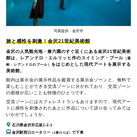
写真提供：金沢市
旅と感性を刺激！金沢21世紀美術館
金沢の人気観光地・兼六園のすぐ近くにある金沢21世紀美術
館は、レアンドロ・エルリッヒ作のスイミング・プール
（通
をはじめとした現代アートを展示する
称：レアンドロのプール）
美術館。
館内は展示会の展示作品を鑑賞する展示会ゾーンと、無料で
楽しむことができる交流ゾーンに分かれており、交流ゾーン
の面積が広いことも特徴のひとつです。
交流ゾーンにはカフェレストランもありますので、現代アー
トに感性を刺激されたあとに作品について語り合ってみては
いかがでしょうか。
石川県金沢市広坂1-2-1
金沢駅西口ロータリー
で下車
（1番のりば）