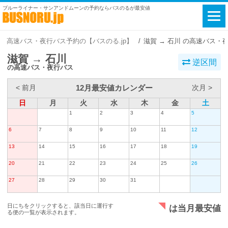
ブルーライナー・サンアンドムーンの予約ならバスのるが最安値
高速バス・夜行バス予約の【バスのる.jp】
滋賀 → 石川 の高速バス・
滋賀 → 石川
逆区間
の高速バス・夜行バス
12月最安値カレンダー
< 前月
次月 >
日
月
火
水
木
金
土
1
2
3
4
5
6
7
8
9
10
11
12
13
14
15
16
17
18
19
20
21
22
23
24
25
26
27
28
29
30
31
日にちをクリックすると、該当日に運行す
は当月最安値
る便の一覧が表示されます。