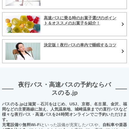
高速バスに乗る時のお菓子選びのポイン
ト＆オススメのお菓子を紹介！
決定版！夜行バスの車内で睡眠するコツ
夜行バス・高速バスの予約ならバ
スのる.jp
バスのる.jpは滋賀⇔石川をはじめ、USJ、京都、名古屋、金沢、福
岡などの主要路線に加え、人気温泉地、城崎温泉までの直行バスなど
様々な夜行バス・高速バスを24時間オンラインでご予約いただけま
す。
充電設備
や
無料Wi-Fi
といった設備が充実したバスや、
自転車や楽器