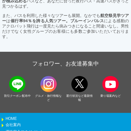
が積み込める
バスなど、あなたに合った夜行バス・高速バスがきっと
見つかるはず。
また、バスを利用した様々なツアーも展開。なかでも
航空祭見学ツア
ー
は
催行率94％を誇る人気ツアー。ブルーインパルス
による感動の
アクロバット飛行は一度見たら病みつきになること間違いなし。男性
だけでなく女性グループのお客様にも多数ご参加いただいておりま
す。
フォロワー、お友達募集中
割引クーポン配布中
グルメ・旅行情報な
運行状況など最新情
乗り場案内など
ど
報
HOME
会社案内