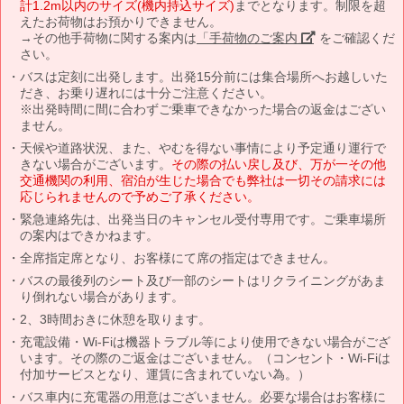
計1.2m以内のサイズ(機内持込サイズ)
までとなります。制限を超
えたお荷物はお預かりできません。
→その他手荷物に関する案内は
「手荷物のご案内」
をご確認くだ
さい。
バスは定刻に出発します。出発15分前には集合場所へお越しいた
だき、お乗り遅れには十分ご注意ください。
※出発時間に間に合わずご乗車できなかった場合の返金はござい
ません。
天候や道路状況、また、やむを得ない事情により予定通り運行で
きない場合がございます。
その際の払い戻し及び、万が一その他
交通機関の利用、宿泊が生じた場合でも弊社は一切その請求には
応じられませんので予めご了承ください。
緊急連絡先は、出発当日のキャンセル受付専用です。ご乗車場所
の案内はできかねます。
全席指定席となり、お客様にて席の指定はできません。
バスの最後列のシート及び一部のシートはリクライニングがあま
り倒れない場合があります。
2、3時間おきに休憩を取ります。
充電設備・Wi-Fiは機器トラブル等により使用できない場合がござ
います。その際のご返金はございません。（コンセント・Wi-Fiは
付加サービスとなり、運賃に含まれていない為。）
バス車内に充電器の用意はございません。必要な場合はお客様に