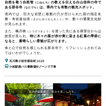
自然を敬う自然智
の教えを伝える白山信仰の寺で
（じねんち）
ある那谷寺
は、県内でも有数の観光スポット。
（なたでら）
境内では、巨大な岩壁に複数の穴が空けられた国の指定名
勝・奇岩遊仙境
や、数々の重要文化財
（きがんゆうせんきょう）
が見られます。
また、楓月橋
を渡った先にある展望台からは
（ふうげつきょう）
絶景が見られ、
特に木々の葉が赤や黄に染まる紅葉の季節に
なると、素晴らしい景観が広がります。
体と心で自然を感じられる那谷寺で、リフレッシュされてみ
てはいかがでしょうか。
石川県小松市那谷町ユ122
小松駅南バス乗降場Bゾーンで下車
好みの温泉地で、好みを過ごし方を。