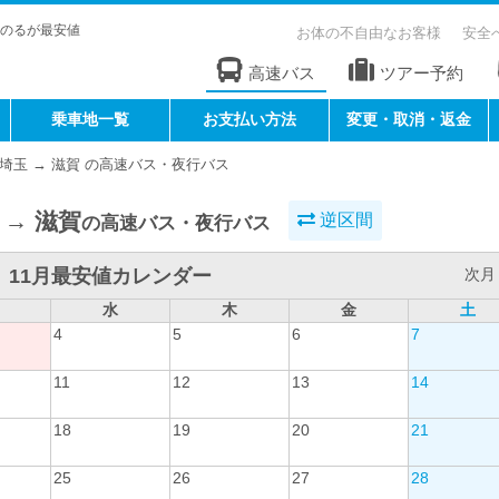
のるが最安値
お体の不自由なお客様
安全
高速バス
ツアー予約
乗車地一覧
お支払い方法
変更・取消・返金
埼玉 → 滋賀 の高速バス・夜行バス
 → 滋賀
逆区間
の高速バス・夜行バス
11月最安値カレンダー
次月 
水
木
金
土
4
5
6
7
11
12
13
14
18
19
20
21
25
26
27
28