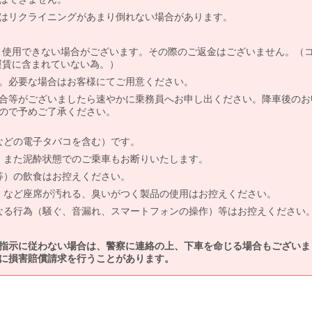
はリクライニングがあまり倒れない場合があります。
より使用できない場合がございます。その際のご返金はございません。（
、運賃に含まれていない為。）
。必要な場合はお客様にてご用意ください。
合等がございましたら速やかに乗務員へお申し出ください。降車後のお
ので予めご了承ください。
などの電子タバコを含む）です。
、また泥酔状態でのご乗車もお断りいたします。
等）の飲食はお控えください。
）など座席が汚れる、臭いがつく製品の使用はお控えください。
なる行為（騒ぐ、音漏れ、スマートフォンの操作）等はお控えください
指示に従わない場合は、警察に連絡の上、下車を命じる場合もございま
に損害賠償請求を行うことがあります。