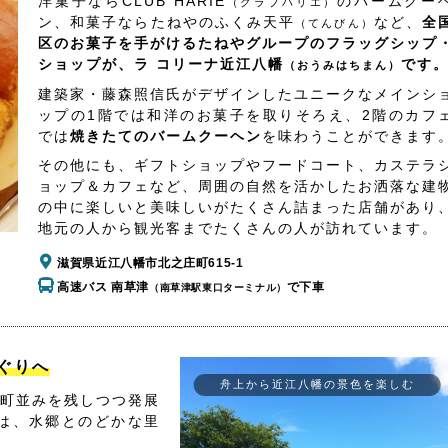
洋菓子ならCLUB HARIE
のバームクー
（クラブハリエ）
ン、和菓子ならたねやのふくみ天平
など、
全
（てんびん）
区のお菓子を手がけるたねやグループのフラッグシップ
ショップが、ラ コリーナ近江八幡
です
（おうみはちまん）
建築家・藤森照信氏がデザインしたユニークなメインシ
ップの1階では和洋のお菓子を取りそろえ、2階のカフ
では
焼きたてのバームクーヘン
を味わうことができます
その他にも、ギフトショップやフードコート、カステラ
ョップ＆カフェなど、周囲の自然を活かしたお洒落な建
の中に楽しいと美味しいがたくさん詰まった店舗があり
地元の人から観光客までたくさんの人が訪れています。
滋賀県近江八幡市北之庄町615-1
高速バス 南草津
で下車
（南草津駅東口ターミナル）
ぐりへ
舟上から近江八幡の景色を楽しむ
町並みを残しつつ発展
は、水郷とのどかな里