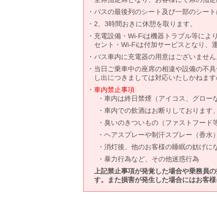
バスの最後列のシート及び一部のシート
2、3時間おきに休憩を取ります。
充電設備・Wi-Fiは機器トラブル等に
セント・Wi-Fiは付加サービスとなり
バス車内に充電器の用意はございません
当日ご乗車中の座席の相違や設備の不具
し出につきましては対応いたしかねます
車内禁止事項
車内は終日禁煙（アイコス、グロー
車内での飲酒はお断りしております
臭いのきついもの（ファストフード
ヘアスプレーや制汗スプレー（香水
消灯後、他のお客様の睡眠の妨げに
暴力行為など、その他迷惑行為
上記禁止事項が発覚した場合や乗務員の
す。また損害が発生した場合にはお客様