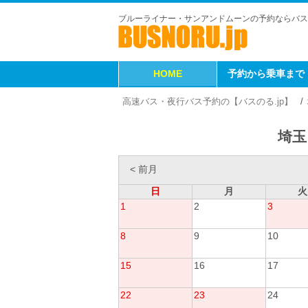
ブルーライナー・サンアンドムーンの予約ならバス
HOME
予約から乗車まで
高速バス・夜行バス予約の【バスのる.jp】
埼玉
< 前月
日
月
火
1
2
3
8
9
10
15
16
17
22
23
24