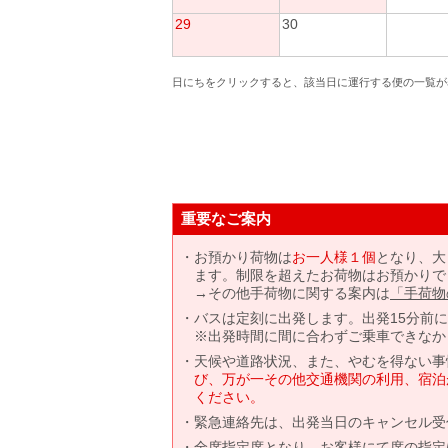
29
30
日にちをクリックすると、該当日に運行する便の一覧が
重要なご案内
お預かり荷物は
お一人様１個
となり、大
ます。制限を超えたお荷物はお預かりで
→その他手荷物に関する案内は
「手荷物
バスは定刻に出発します。出発15分前
※出発時間に間に合わずご乗車できなか
天候や道路状況、また、やむを得ない事
び、万が一その他交通機関の利用、宿泊
ください。
緊急連絡先は、出発当日のキャンセル受
全席指定席となり、お客様にて席の指定