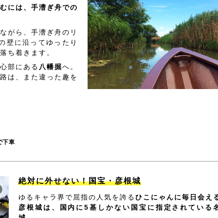
むには、手漕ぎ舟での
ながら、手漕ぎ舟のリ
の壁に沿ってゆったり
落ち着きます。
心部にある
八幡掘
へ。
路は、また違った趣を
で下車
絶対に外せない！国宝・彦根城
ゆるキャラ界で屈指の人気を誇る
ひこにゃんに毎日会え
彦根城は、国内に5基しかない国宝に指定されている
城。