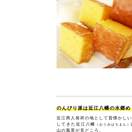
のんびり派は近江八幡の水郷め
近江商人発祥の地として昔懐かしい
してきた近江八幡
（おうみはちまん）
山の風景が見どころ。