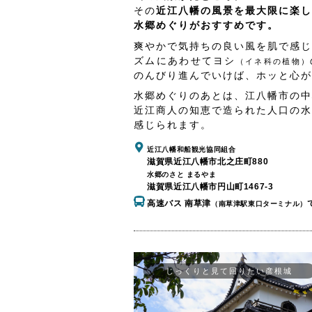
その
近江八幡の風景を最大限に楽し
水郷めぐりがおすすめです。
爽やかで気持ちの良い風を肌で感じ
ズムにあわせてヨシ
（イネ科の植物）
のんびり進んでいけば、ホッと心が
水郷めぐりのあとは、江八幡市の中
近江商人の知恵で造られた人口の水
感じられます。
近江八幡和船観光協同組合
滋賀県近江八幡市北之庄町880
水郷のさと まるやま
滋賀県近江八幡市円山町1467-3
高速バス 南草津
（南草津駅東口ターミナル）
じっくりと見て回りたい彦根城