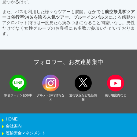
見つかるはず。
また、バスを利用した様々なツアーも展開。なかでも
航空祭見学ツア
ー
は
催行率94％を誇る人気ツアー。ブルーインパルス
による感動の
アクロバット飛行は一度見たら病みつきになること間違いなし。男性
だけでなく女性グループのお客様にも多数ご参加いただいておりま
す。
フォロワー、お友達募集中
割引クーポン配布中
グルメ・旅行情報な
運行状況など最新情
乗り場案内など
ど
報
HOME
会社案内
運輸安全マネジメント