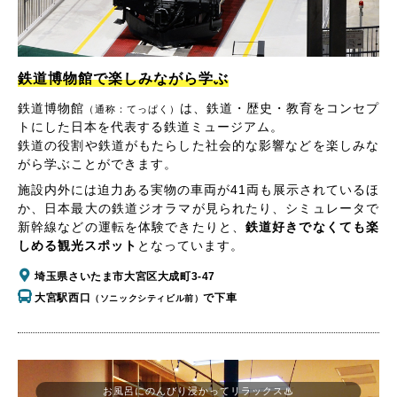
鉄道博物館で楽しみながら学ぶ
鉄道博物館
は、鉄道・歴史・教育をコンセプ
（通称：てっぱく）
トにした日本を代表する鉄道ミュージアム。
鉄道の役割や鉄道がもたらした社会的な影響などを楽しみな
がら学ぶことができます。
施設内外には迫力ある実物の車両が41両も展示されているほ
か、日本最大の鉄道ジオラマが見られたり、シミュレータで
新幹線などの運転を体験できたりと、
鉄道好きでなくても楽
しめる観光スポット
となっています。
埼玉県さいたま市大宮区大成町3-47
大宮駅西口
で下車
（ソニックシティビル前）
お風呂にのんびり浸かってリラックス♨