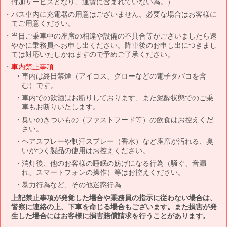
付加サービスとなり、運賃に含まれていない為。）
バス車内に充電器の用意はございません。必要な場合はお客様に
てご用意ください。
当日ご乗車中の座席の相違や設備の不具合等がございましたら速
やかに乗務員へお申し出ください。降車後のお申し出につきまし
ては対応いたしかねますので予めご了承ください。
車内禁止事項
車内は終日禁煙（アイコス、グローなどの電子タバコを含
む）です。
車内での飲酒はお断りしております、また泥酔状態でのご乗
車もお断りいたします。
臭いのきついもの（ファストフード等）の飲食はお控えくだ
さい。
ヘアスプレーや制汗スプレー（香水）など座席が汚れる、臭
いがつく製品の使用はお控えください。
消灯後、他のお客様の睡眠の妨げになる行為（騒ぐ、音漏
れ、スマートフォンの操作）等はお控えください。
暴力行為など、その他迷惑行為
上記禁止事項が発覚した場合や乗務員の指示に従わない場合は、
警察に連絡の上、下車を命じる場合もございます。また損害が発
生した場合にはお客様に損害賠償請求を行うことがあります。