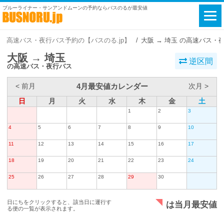
ブルーライナー・サンアンドムーンの予約ならバスのるが最安値
高速バス・夜行バス予約の【バスのる.jp】
大阪 → 埼玉 の高速バス・
大阪 → 埼玉
逆区間
の高速バス・夜行バス
4月最安値カレンダー
< 前月
次月 >
日
月
火
水
木
金
土
1
2
3
4
5
6
7
8
9
10
11
12
13
14
15
16
17
18
19
20
21
22
23
24
25
26
27
28
29
30
日にちをクリックすると、該当日に運行す
は当月最安値
る便の一覧が表示されます。