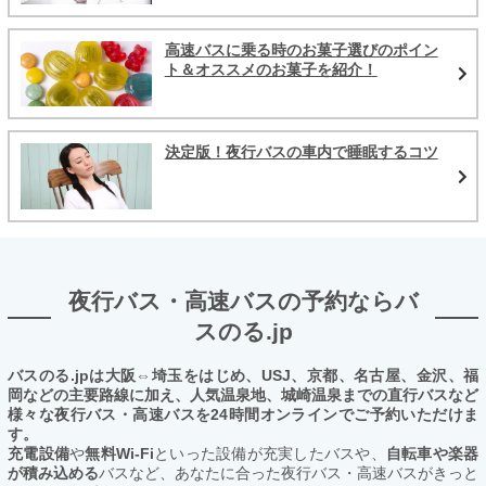
高速バスに乗る時のお菓子選びのポイン
ト＆オススメのお菓子を紹介！
決定版！夜行バスの車内で睡眠するコツ
夜行バス・高速バスの予約ならバ
スのる.jp
バスのる.jpは大阪⇔埼玉をはじめ、USJ、京都、名古屋、金沢、福
岡などの主要路線に加え、人気温泉地、城崎温泉までの直行バスなど
様々な夜行バス・高速バスを24時間オンラインでご予約いただけま
す。
充電設備
や
無料Wi-Fi
といった設備が充実したバスや、
自転車や楽器
が積み込める
バスなど、あなたに合った夜行バス・高速バスがきっと