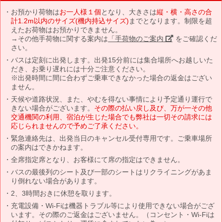
お預かり荷物は
お一人様１個
となり、大きさは
縦・横・高さの合
計1.2m以内のサイズ(機内持込サイズ)
までとなります。制限を超
えたお荷物はお預かりできません。
→その他手荷物に関する案内は
「手荷物のご案内」
をご確認くだ
さい。
バスは定刻に出発します。出発15分前には集合場所へお越しいた
だき、お乗り遅れには十分ご注意ください。
※出発時間に間に合わずご乗車できなかった場合の返金はござい
ません。
天候や道路状況、また、やむを得ない事情により予定通り運行で
きない場合がございます。
その際の払い戻し及び、万が一その他
交通機関の利用、宿泊が生じた場合でも弊社は一切その請求には
応じられませんので予めご了承ください。
緊急連絡先は、出発当日のキャンセル受付専用です。ご乗車場所
の案内はできかねます。
全席指定席となり、お客様にて席の指定はできません。
バスの最後列のシート及び一部のシートはリクライニングがあま
り倒れない場合があります。
2、3時間おきに休憩を取ります。
充電設備・Wi-Fiは機器トラブル等により使用できない場合がござ
います。その際のご返金はございません。（コンセント・Wi-Fiは