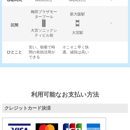
梅田プラザモー
新大阪駅
タープール
－
区間
大宮ソニックシ
大宮駅
ティビル前
安い。朝着で時
そこそこ早く快
ひとこと
間の有効活用が
適。値段は高い
できる
利用可能なお支払い方法
クレジットカード決済