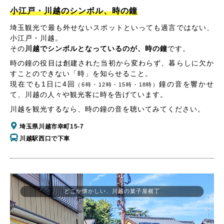
小江戸・川越のシンボル、時の鐘
埼玉観光で最も外せないスポットといっても過言ではない、
小江戸・川越。
その
川越でシンボルとなっているのが、時の鐘
です。
時の鐘の役目は創建された当初から変わらず、暮らしに欠か
すことのできない「時」を知らせること。
現在でも1日に4回
鐘の音を響かせ
（6時・12時・15時・18時）
て、川越の人々や観光客に時を告げています。
川越を観光するなら、時の鐘の音を聴いてみてください。
埼玉県川越市幸町15-7
川越駅西口で下車
どこか懐かしい、川越の菓子屋横丁