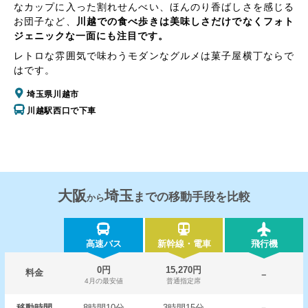
なカップに入った割れせんべい、ほんのり香ばしさを感じる
お団子など、
川越での食べ歩きは美味しさだけでなくフォト
ジェニックな一面にも注目です。
レトロな雰囲気で味わうモダンなグルメは菓子屋横丁ならで
はです。
埼玉県川越市
川越駅西口で下車
大阪
埼玉
までの移動手段を比較
から
高速バス
新幹線・電車
飛行機
0円
15,270円
料金
－
4月の最安値
普通指定席
移動時間
8時間10分
3時間15分
－