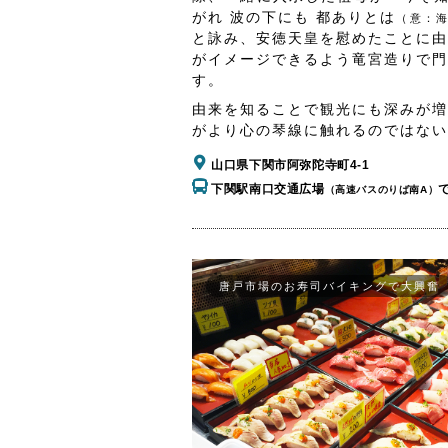
がれ 波の下にも 都ありとは
（意：
と詠み、安徳天皇を慰めたことに由
がイメージできるよう竜宮造りで門
す。
由来を知ることで観光にも深みが増
がより心の琴線に触れるのではない
山口県下関市阿弥陀寺町4-1
下関駅南口交通広場
（高速バスのりば南A）
唐戸市場のお寿司バイキングで大興奮