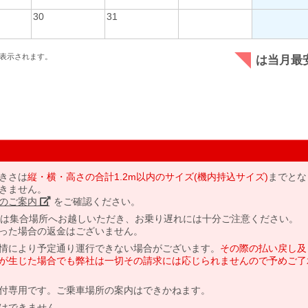
30
31
表示されます。
は当月最
きさは
縦・横・高さの合計1.2m以内のサイズ(機内持込サイズ)
までとな
きません。
のご案内」
をご確認ください。
には集合場所へお越しいただき、お乗り遅れには十分ご注意ください。
った場合の返金はございません。
情により予定通り運行できない場合がございます。
その際の払い戻し及
が生じた場合でも弊社は一切その請求には応じられませんので予めご了
付専用です。ご乗車場所の案内はできかねます。
はできません。