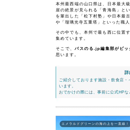
本州最西端の山口県は、日本最大
崖の絶景が見られる「青海島」と
を輩出した「松下村塾」や日本最
や「瑠璃光寺五重塔」といった職人
その中でも、本州で最も西に位置
集めています。
そこで、
バスのる.jp編集部がピ
思います。
詳
ご紹介しております施設・飲食店・
います。
おでかけの際には、事前に公式HP
エメラルドグリーンの海の上を一直線！