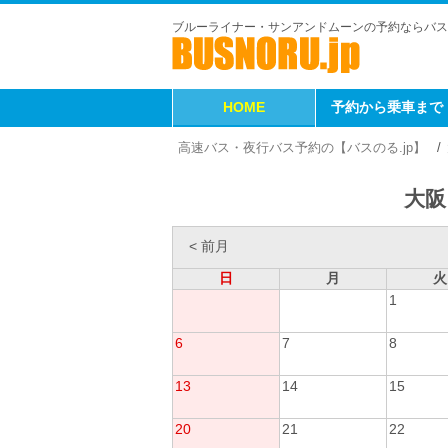
ブルーライナー・サンアンドムーンの予約ならバス
HOME
予約から乗車まで
高速バス・夜行バス予約の【バスのる.jp】
大阪
< 前月
日
月
火
1
6
7
8
13
14
15
20
21
22