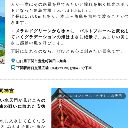
人が一度はその絶景を見てみたいと憧れを抱く観光スポ
トとなった角島大橋
。
（つのしまおおはし）
全長は1,780mもあり、本土～角島を無料で渡ることが
きます。
エメラルドグリーンから徐々にコバルトブルーへと変化
ていくグラデーションの海はまさに絶景
で、あまりの美
さに感動の嵐を呼びます。
下関に訪れるのなら、ぜひとも心に刻みたい景色です。
山口県下関市豊北町神田～角島
下関駅南口交通広場
で下車
（高速バスのりば南A）
間神宮
赤と白のコントラストが美しい水天門
い水天門が見どころの
浦の戦いに敗れた安徳
れに入水して亡くなる
る みもすそ川の 御な