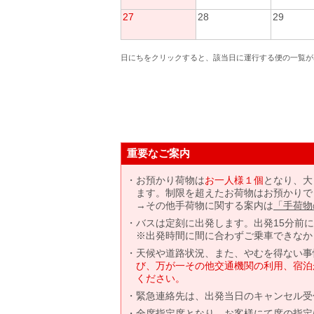
27
28
29
日にちをクリックすると、該当日に運行する便の一覧が
重要なご案内
お預かり荷物は
お一人様１個
となり、大
ます。制限を超えたお荷物はお預かりで
→その他手荷物に関する案内は
「手荷物
バスは定刻に出発します。出発15分前
※出発時間に間に合わずご乗車できなか
天候や道路状況、また、やむを得ない事
び、万が一その他交通機関の利用、宿泊
ください。
緊急連絡先は、出発当日のキャンセル受
全席指定席となり、お客様にて席の指定