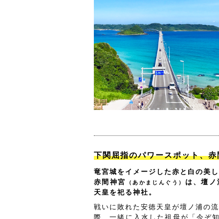
下関屈指のパワースポット、赤
竜宮城をイメージした赤と白の美し
赤間神宮
は、壇ノ
（あかまじんぐう）
天皇を祀る神社。
戦いに敗れた安徳天皇が壇ノ浦の流
際、一緒に入水した祖母が「今ぞ知