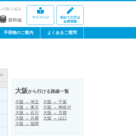
への取り組み
マイページ
初めての方は
新幹線
会員登録
手荷物のご案内
よくあるご質問
>
大阪
から行ける路線一覧
大阪
→
埼玉
大阪
→
千葉
大阪
→
東京
大阪
→
神奈川
大阪
→
石川
大阪
→
京都
大阪
→
兵庫
大阪
→
山口
大阪
→
福岡