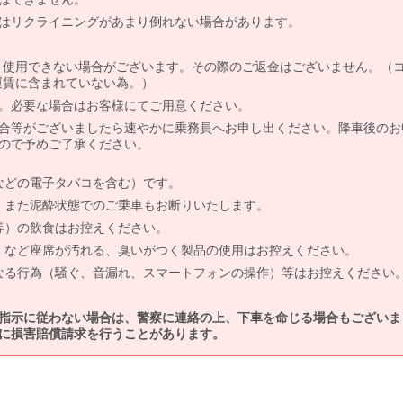
はリクライニングがあまり倒れない場合があります。
より使用できない場合がございます。その際のご返金はございません。（
、運賃に含まれていない為。）
。必要な場合はお客様にてご用意ください。
合等がございましたら速やかに乗務員へお申し出ください。降車後のお
ので予めご了承ください。
などの電子タバコを含む）です。
、また泥酔状態でのご乗車もお断りいたします。
等）の飲食はお控えください。
）など座席が汚れる、臭いがつく製品の使用はお控えください。
なる行為（騒ぐ、音漏れ、スマートフォンの操作）等はお控えください
指示に従わない場合は、警察に連絡の上、下車を命じる場合もございま
に損害賠償請求を行うことがあります。