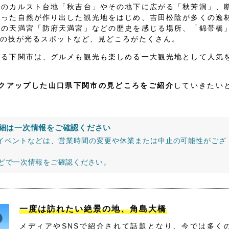
級のカルスト台地「秋吉台」やその地下に広がる「秋芳洞」、
いった自然が作り出した観光地をはじめ、吉田松陰が多くの逸
古の天満宮「防府天満宮」などの歴史を感じる場所、「錦帯橋
の技が光るスポットなど、見どころがたくさん。
する下関市は、グルメも観光も楽しめる一大観光地として人気
ックアップした山口県下関市の見どころをご紹介
していきたい
細は一次情報をご確認ください
イベントなどは、営業時間の変更や休業または中止の可能性がござ
などで一次情報をご確認ください。
一度は訪れたい絶景の地、角島大橋
メディアやSNSで紹介されて話題となり、今では多く