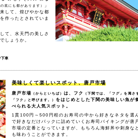
」
海の底にも都があります）
来して、煌びやかな都
を作ったとされていま
して、水天門の美しさ
でしょうか。
で下車
美味しくて楽しいスポット、唐戸市場
唐戸市場
は、フク
（からといちば）
（下関では、「フグ」を濁さ
をはじめとした下関の美味しい魚が
「フク」と呼びます。）
べられる大人気スポット。
1貫100円～500円程のお寿司の中から好きなネタを選
で好きなだけパックに詰めていくお寿司バイキングが唐
市場の定番となっていますが、もちろん海鮮丼や刺身な
も味わうことができます。