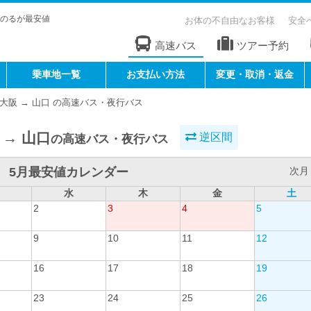
のるが最安値
お体の不自由なお客様
安全
高速バス
ツアー予約
乗車地一覧
お支払い方法
変更・取消・返金
大阪 → 山口 の高速バス・夜行バス
 → 山口
逆区間
の高速バス・夜行バス
5月最安値カレンダー
次月 
水
木
金
土
2
3
4
5
9
10
11
12
16
17
18
19
23
24
25
26