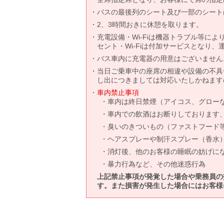
バスの最後列のシート及び一部のシート
2、3時間おきに休憩を取ります。
充電設備・Wi-Fiは機器トラブル等に
セント・Wi-Fiは付加サービスとなり
バス車内に充電器の用意はございません
当日ご乗車中の座席の相違や設備の不具
し出につきましては対応いたしかねます
車内禁止事項
車内は終日禁煙（アイコス、グロー
車内での飲酒はお断りしております
臭いのきついもの（ファストフード
ヘアスプレーや制汗スプレー（香水
消灯後、他のお客様の睡眠の妨げに
暴力行為など、その他迷惑行為
上記禁止事項が発覚した場合や乗務員の
す。また損害が発生した場合にはお客様