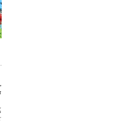
ず
食
ん
戸
ど