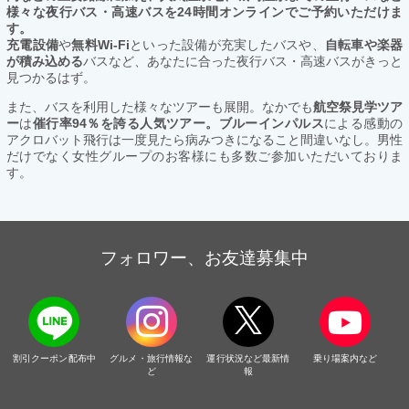
様々な夜行バス・高速バスを24時間オンラインでご予約いただけま
す。
充電設備
や
無料Wi-Fi
といった設備が充実したバスや、
自転車や楽器
が積み込める
バスなど、あなたに合った夜行バス・高速バスがきっと
見つかるはず。
また、バスを利用した様々なツアーも展開。なかでも
航空祭見学ツア
ー
は
催行率94％を誇る人気ツアー。ブルーインパルス
による感動の
アクロバット飛行は一度見たら病みつきになること間違いなし。男性
だけでなく女性グループのお客様にも多数ご参加いただいておりま
す。
フォロワー、お友達募集中
割引クーポン配布中
グルメ・旅行情報な
運行状況など最新情
乗り場案内など
ど
報