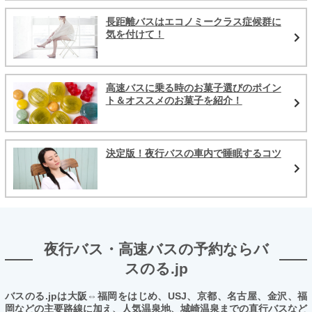
長距離バスはエコノミークラス症候群に
気を付けて！
高速バスに乗る時のお菓子選びのポイン
ト＆オススメのお菓子を紹介！
決定版！夜行バスの車内で睡眠するコツ
夜行バス・高速バスの予約ならバ
スのる.jp
バスのる.jpは大阪⇔福岡をはじめ、USJ、京都、名古屋、金沢、福
岡などの主要路線に加え、人気温泉地、城崎温泉までの直行バスなど