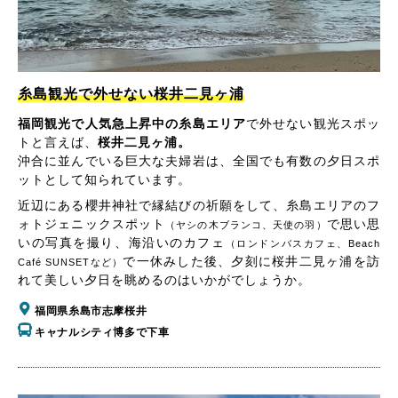
糸島観光で外せない桜井二見ヶ浦
福岡観光で人気急上昇中の糸島エリア
で外せない観光スポッ
トと言えば、
桜井二見ヶ浦。
沖合に並んでいる巨大な夫婦岩は、全国でも有数の夕日スポ
ットとして知られています。
近辺にある櫻井神社で縁結びの祈願をして、糸島エリアのフ
ォトジェニックスポット
で思い思
（ヤシの木ブランコ、天使の羽）
いの写真を撮り、海沿いのカフェ
（ロンドンバスカフェ、Beach
で一休みした後、夕刻に桜井二見ヶ浦を訪
Café SUNSETなど）
れて美しい夕日を眺めるのはいかがでしょうか。
福岡県糸島市志摩桜井
キャナルシティ博多で下車