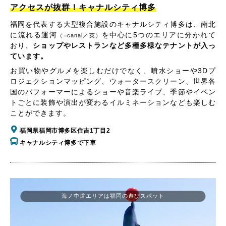
アクセスが抜群！キャナルシティ博多
福岡を代表する大型複合施設のキャナルシティ博多は、南北
に流れる運河
を中心に5つのエリアに分かれて
（=canal／英）
おり、
ショップやレストランなど多種多様なテナントが入っ
ています。
お買い物やグルメを楽しむだけでなく、噴水ショーや3Dプ
ロジェクションマッピング、ウォータースクリーン、世界各
国のパフォーマーによるショーや音楽ライブ、季節やイベン
トごとに装飾や演出が変わるイルミネーションなども楽しむ
ことができます。
福岡県福岡市博多区住吉1丁目2
キャナルシティ博多で下車
海ノ中道エリアは福岡の遊びスポット