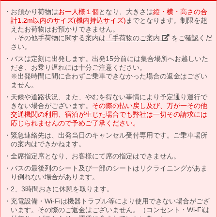
お預かり荷物は
お一人様１個
となり、大きさは
縦・横・高さの合
計1.2m以内のサイズ(機内持込サイズ)
までとなります。制限を超
えたお荷物はお預かりできません。
→その他手荷物に関する案内は
「手荷物のご案内」
をご確認くだ
さい。
バスは定刻に出発します。出発15分前には集合場所へお越しいた
だき、お乗り遅れには十分ご注意ください。
※出発時間に間に合わずご乗車できなかった場合の返金はござい
ません。
天候や道路状況、また、やむを得ない事情により予定通り運行で
きない場合がございます。
その際の払い戻し及び、万が一その他
交通機関の利用、宿泊が生じた場合でも弊社は一切その請求には
応じられませんので予めご了承ください。
緊急連絡先は、出発当日のキャンセル受付専用です。ご乗車場所
の案内はできかねます。
全席指定席となり、お客様にて席の指定はできません。
バスの最後列のシート及び一部のシートはリクライニングがあま
り倒れない場合があります。
2、3時間おきに休憩を取ります。
充電設備・Wi-Fiは機器トラブル等により使用できない場合がござ
います。その際のご返金はございません。（コンセント・Wi-Fiは