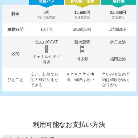
高速バス
新幹線・電車
飛行機
0円
15,600円
23,800円
料金
5月の最安値
普通指定席
普通運賃
移動時間
10時間
2時間30分
1時間25分
なんばOCAT
新大阪駅
伊丹空港
区間
キャナルシティ
博多駅
福岡空港
博多
安い。朝着で時
そこそこ早く快
早いが直近の予
ひとこと
間の有効活用が
適。値段は高い
約は値段が高く
できる
なりがち
利用可能なお支払い方法