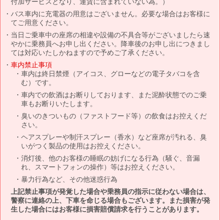
付加サービスとなり、運賃に含まれていない為。）
バス車内に充電器の用意はございません。必要な場合はお客様に
てご用意ください。
当日ご乗車中の座席の相違や設備の不具合等がございましたら速
やかに乗務員へお申し出ください。降車後のお申し出につきまし
ては対応いたしかねますので予めご了承ください。
車内禁止事項
車内は終日禁煙（アイコス、グローなどの電子タバコを含
む）です。
車内での飲酒はお断りしております、また泥酔状態でのご乗
車もお断りいたします。
臭いのきついもの（ファストフード等）の飲食はお控えくだ
さい。
ヘアスプレーや制汗スプレー（香水）など座席が汚れる、臭
いがつく製品の使用はお控えください。
消灯後、他のお客様の睡眠の妨げになる行為（騒ぐ、音漏
れ、スマートフォンの操作）等はお控えください。
暴力行為など、その他迷惑行為
上記禁止事項が発覚した場合や乗務員の指示に従わない場合は、
警察に連絡の上、下車を命じる場合もございます。また損害が発
生した場合にはお客様に損害賠償請求を行うことがあります。