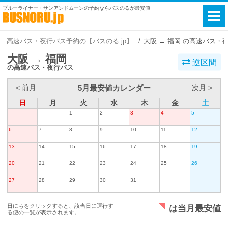
ブルーライナー・サンアンドムーンの予約ならバスのるが最安値
高速バス・夜行バス予約の【バスのる.jp】
大阪 → 福岡 の高速バス・
大阪 → 福岡
逆区間
の高速バス・夜行バス
5月最安値カレンダー
< 前月
次月 >
日
月
火
水
木
金
土
1
2
3
4
5
6
7
8
9
10
11
12
13
14
15
16
17
18
19
20
21
22
23
24
25
26
27
28
29
30
31
日にちをクリックすると、該当日に運行す
は当月最安値
る便の一覧が表示されます。