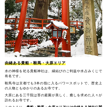
由緒ある貴船・鞍馬・大原エリア
水の神様を祀る貴船神社は、縁結びのご利益や水占みくじで
有名です。
鞍馬寺は京都でも3本の指に入るパワースポットで、歴史上
の人物ともゆかりのあるお寺です。
大原にある三千院は苔の庭園が美しく、癒しを求めた人々が
訪れるお寺です。