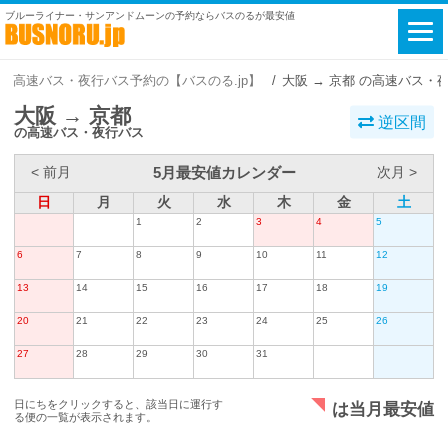
ブルーライナー・サンアンドムーンの予約ならバスのるが最安値
高速バス・夜行バス予約の【バスのる.jp】
大阪 → 京都 の高速バス・
大阪 → 京都
逆区間
の高速バス・夜行バス
5月最安値カレンダー
< 前月
次月 >
日
月
火
水
木
金
土
1
2
3
4
5
6
7
8
9
10
11
12
13
14
15
16
17
18
19
20
21
22
23
24
25
26
27
28
29
30
31
日にちをクリックすると、該当日に運行す
は当月最安値
る便の一覧が表示されます。