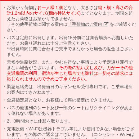
お預かり荷物は
お一人様１個
となり、大きさは
縦・横・高さの合
計1.2m以内のサイズ(機内持込サイズ)
までとなります。制限を超
えたお荷物はお預かりできません。
→その他手荷物に関する案内は
「手荷物のご案内」
をご確認くだ
さい。
バスは定刻に出発します。出発15分前には集合場所へお越しいた
だき、お乗り遅れには十分ご注意ください。
※出発時間に間に合わずご乗車できなかった場合の返金はござい
ません。
天候や道路状況、また、やむを得ない事情により予定通り運行で
きない場合がございます。
その際の払い戻し及び、万が一その他
交通機関の利用、宿泊が生じた場合でも弊社は一切その請求には
応じられませんので予めご了承ください。
緊急連絡先は、出発当日のキャンセル受付専用です。ご乗車場所
の案内はできかねます。
全席指定席となり、お客様にて席の指定はできません。
バスの最後列のシート及び一部のシートはリクライニングがあま
り倒れない場合があります。
2、3時間おきに休憩を取ります。
充電設備・Wi-Fiは機器トラブル等により使用できない場合がござ
います。その際のご返金はございません。（コンセント・Wi-Fiは