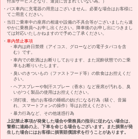
付加サービスとなり、運賃に含まれていない為。）
バス車内に充電器の用意はございません。必要な場合はお客様に
てご用意ください。
当日ご乗車中の座席の相違や設備の不具合等がございましたら速
やかに乗務員へお申し出ください。降車後のお申し出につきまし
ては対応いたしかねますので予めご了承ください。
車内禁止事項
車内は終日禁煙（アイコス、グローなどの電子タバコを含
む）です。
車内での飲酒はお断りしております、また泥酔状態でのご乗
車もお断りいたします。
臭いのきついもの（ファストフード等）の飲食はお控えくだ
さい。
ヘアスプレーや制汗スプレー（香水）など座席が汚れる、臭
いがつく製品の使用はお控えください。
消灯後、他のお客様の睡眠の妨げになる行為（騒ぐ、音漏
れ、スマートフォンの操作）等はお控えください。
暴力行為など、その他迷惑行為
上記禁止事項が発覚した場合や乗務員の指示に従わない場合は、
警察に連絡の上、下車を命じる場合もございます。また損害が発
生した場合にはお客様に損害賠償請求を行うことがあります。