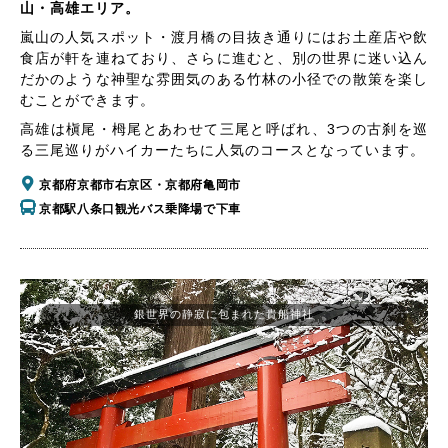
山・高雄エリア。
嵐山の人気スポット・渡月橋の目抜き通りにはお土産店や飲
食店が軒を連ねており、さらに進むと、別の世界に迷い込ん
だかのような神聖な雰囲気のある竹林の小径での散策を楽し
むことができます。
高雄は槇尾・栂尾とあわせて三尾と呼ばれ、3つの古刹を巡
る三尾巡りがハイカーたちに人気のコースとなっています。
京都府京都市右京区・京都府亀岡市
京都駅八条口観光バス乗降場で下車
銀世界の静寂に包まれた貴船神社