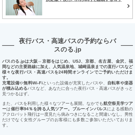
夜行バス・高速バスの予約ならバ
スのる.jp
バスのる.jpは大阪⇔京都をはじめ、USJ、京都、名古屋、金沢、福
岡などの主要路線に加え、人気温泉地、城崎温泉までの直行バスなど
様々な夜行バス・高速バスを24時間オンラインでご予約いただけま
す。
充電設備
や
無料Wi-Fi
といった設備が充実したバスや、
自転車や楽器
が積み込める
バスなど、あなたに合った夜行バス・高速バスがきっと
見つかるはず。
また、バスを利用した様々なツアーも展開。なかでも
航空祭見学ツア
ー
は
催行率94％を誇る人気ツアー。ブルーインパルス
による感動の
アクロバット飛行は一度見たら病みつきになること間違いなし。男性
だけでなく女性グループのお客様にも多数ご参加いただいておりま
す。