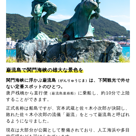
巌流島で関門海峡の雄大な景色を
関門海峡に浮かぶ巌流島
は、下関観光で外せ
（がんりゅうじま）
ない定番スポットのひとつ。
唐戸桟橋から直行便
に乗船し、約10分で上陸
（巌流島連絡船）
することができます。
正式名称は船島ですが、宮本武蔵と佐々木小次郎が決闘し、
敗れた佐々木小次郎の流儀「巌流」をとって巌流島と呼ばれ
るようになりました。
現在は大部分が公園として整備されており、人工海浜や多目