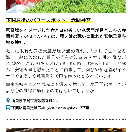
下関屈指のパワースポット、赤間神宮
竜宮城をイメージした赤と白の美しい水天門が見どころの赤
間神宮
は、壇ノ浦の戦いに敗れた安徳天皇を
（あかまじんぐう）
祀る神社。
戦いに敗れた安徳天皇が壇ノ浦の流れに入水して亡くなる
際、一緒に入水した祖母が「今ぞ知る みもすそ川の 御なが
れ 波の下にも 都ありとは
」と詠
（意：海の底にも都があります）
み、安徳天皇を慰めたことに由来して、煌びやかな都がイメ
ージできるよう竜宮造りで門を作ったとされています。
由来を知ることで観光にも深みが増して、水天門の美しさが
より心の琴線に触れるのではないでしょうか。
山口県下関市阿弥陀寺町4-1
下関駅南口交通広場
で下車
（高速バスのりば南A）