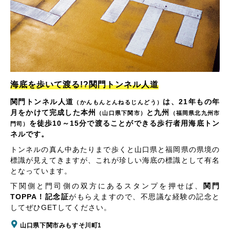
海底を歩いて渡る!?関門トンネル人道
関門トンネル人道
は、21年もの年
（かんもんとんねるじんどう）
月をかけて完成した本州
と九州
（山口県下関市）
（福岡県北九州市
を徒歩10～15分で渡ることができる歩行者用海底トン
門司）
ネルです。
トンネルの真ん中あたりまで歩くと山口県と福岡県の県境の
標識が見えてきますが、これが珍しい海底の標識として有名
となっています。
下関側と門司側の双方にあるスタンプを押せば、
関門
TOPPA！記念証
がもらえますので、不思議な経験の記念と
してぜひGETしてください。
山口県下関市みもすそ川町1