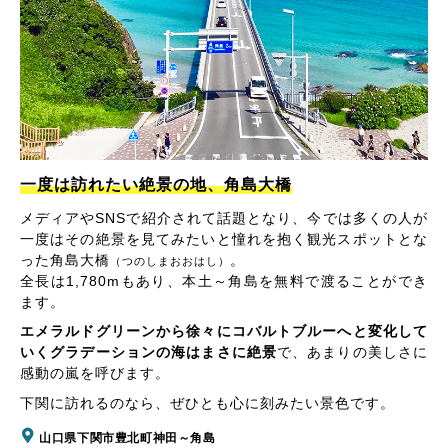
一度は訪れたい絶景の地、角島大橋
メディアやSNSで紹介されて話題となり、今では多くの人が
一度はその絶景を見てみたいと憧れを抱く観光スポットとな
った角島大橋
。
（つのしまおおはし）
全長は1,780mもあり、本土～角島を無料で渡ることができ
ます。
エメラルドグリーンから徐々にコバルトブルーへと変化して
いくグラデーションの海はまさに絶景
で、あまりの美しさに
感動の嵐を呼びます。
下関に訪れるのなら、ぜひとも心に刻みたい景色です。
山口県下関市豊北町神田～角島