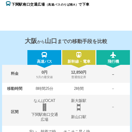
下関駅南口交通広場
で下車
（高速バスのりば南A）
大阪
山口
までの移動手段を比較
から
高速バス
新幹線・電車
飛行機
0円
12,850円
料金
－
5月の最安値
普通指定席
移動時間
8時間25分
2時間
－
なんばOCAT
新大阪駅
－
区間
下関駅南口交通
新山口駅
広場
安い。朝着で時
そこそこ早く快