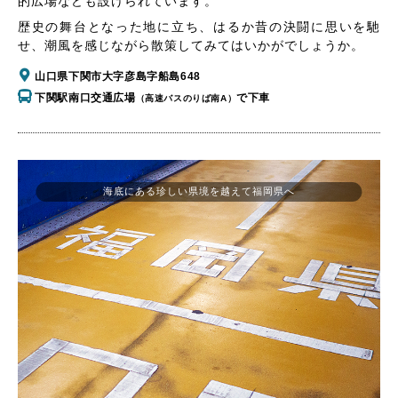
的広場なども設けられています。
歴史の舞台となった地に立ち、はるか昔の決闘に思いを馳
せ、潮風を感じながら散策してみてはいかがでしょうか。
山口県下関市大字彦島字船島648
下関駅南口交通広場
で下車
（高速バスのりば南A）
海底にある珍しい県境を越えて福岡県へ