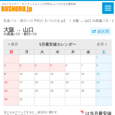
ブルーライナー・サンアンドムーンの予約ならバスのるが最安値
高速バス・夜行バス予約の【バスのる.jp】
大阪 → 山口 の高速バス・
大阪 → 山口
逆区間
の高速バス・夜行バス
5月最安値カレンダー
< 前月
次月 >
日
月
火
水
木
金
土
1
2
3
4
5
6
7
8
9
10
11
12
13
14
15
16
17
18
19
20
21
22
23
24
25
26
27
28
29
30
31
日にちをクリックすると、該当日に運行す
は当月最安値