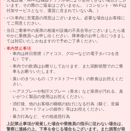
います。その際のご返金はございません。（コンセント・Wi-Fiは
付加サービスとなり、運賃に含まれていない為。）
バス車内に充電器の用意はございません。必要な場合はお客様に
てご用意ください。
当日ご乗車中の座席の相違や設備の不具合等がございましたら速
やかに乗務員へお申し出ください。降車後のお申し出につきまし
ては対応いたしかねますので予めご了承ください。
車内禁止事項
車内は終日禁煙（アイコス、グローなどの電子タバコを含
む）です。
車内での飲酒はお断りしております、また泥酔状態でのご乗
車もお断りいたします。
臭いのきついもの（ファストフード等）の飲食はお控えくだ
さい。
ヘアスプレーや制汗スプレー（香水）など座席が汚れる、臭
いがつく製品の使用はお控えください。
消灯後、他のお客様の睡眠の妨げになる行為（騒ぐ、音漏
れ、スマートフォンの操作）等はお控えください。
暴力行為など、その他迷惑行為
上記禁止事項が発覚した場合や乗務員の指示に従わない場合は、
警察に連絡の上、下車を命じる場合もございます。また損害が発