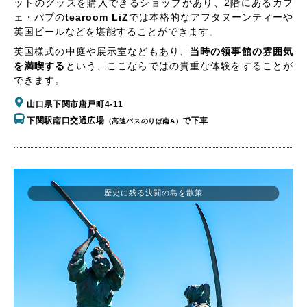
ットのグッズを購入できるショップがあり、2階にあるカフ
ェ・パプの
tearoom LiZ
では本格的なアフタヌーンティーや
英国ビールなどを堪能することができます。
英国様式の中庭や展示室などもあり、
当時の領事館の雰囲気
を満喫する
という、ここならではの貴重な体験をすることが
できます。
山口県下関市唐戸町4-11
下関駅南口交通広場
で下車
（高速バスのりば南A）
歴史に残る決闘の島を散策