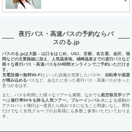
夜行バス・高速バスの予約ならバ
スのる.jp
バスのる.jpは大阪⇔山口をはじめ、USJ、京都、名古屋、金沢、福
岡などの主要路線に加え、人気温泉地、城崎温泉までの直行バスなど
様々な夜行バス・高速バスを24時間オンラインでご予約いただけま
す。
充電設備
や
無料Wi-Fi
といった設備が充実したバスや、
自転車や楽器
が積み込める
バスなど、あなたに合った夜行バス・高速バスがきっと
見つかるはず。
また、バスを利用した様々なツアーも展開。なかでも
航空祭見学ツア
ー
は
催行率94％を誇る人気ツアー。ブルーインパルス
による感動の
アクロバット飛行は一度見たら病みつきになること間違いなし。男性
だけでなく女性グループのお客様にも多数ご参加いただいておりま
す。