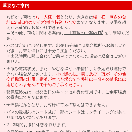
重要なご案内
お預かり荷物は
お一人様１個
となり、大きさは
縦・横・高さの合
計1.2m以内のサイズ(機内持込サイズ)
までとなります。制限を超
えたお荷物はお預かりできません。
→その他手荷物に関する案内は
「手荷物のご案内」
をご確認くだ
さい。
バスは定刻に出発します。出発15分前には集合場所へお越しいた
だき、お乗り遅れには十分ご注意ください。
※出発時間に間に合わずご乗車できなかった場合の返金はござい
ません。
天候や道路状況、また、やむを得ない事情により予定通り運行で
きない場合がございます。
その際の払い戻し及び、万が一その他
交通機関の利用、宿泊が生じた場合でも弊社は一切その請求には
応じられませんので予めご了承ください。
緊急連絡先は、出発当日のキャンセル受付専用です。ご乗車場所
の案内はできかねます。
全席指定席となり、お客様にて席の指定はできません。
バスの最後列のシート及び一部のシートはリクライニングがあま
り倒れない場合があります。
2、3時間おきに休憩を取ります。
充電設備・Wi-Fiは機器トラブル等により使用できない場合がござ