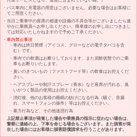
バス車内に充電器の用意はございません。必要な場合はお客様に
てご用意ください。
当日ご乗車中の座席の相違や設備の不具合等がございましたら速
やかに乗務員へお申し出ください。降車後のお申し出につきまし
ては対応いたしかねますので予めご了承ください。
車内禁止事項
車内は終日禁煙（アイコス、グローなどの電子タバコを含
む）です。
車内での飲酒はお断りしております、また泥酔状態でのご乗
車もお断りいたします。
臭いのきついもの（ファストフード等）の飲食はお控えくだ
さい。
ヘアスプレーや制汗スプレー（香水）など座席が汚れる、臭
いがつく製品の使用はお控えください。
消灯後、他のお客様の睡眠の妨げになる行為（騒ぐ、音漏
れ、スマートフォンの操作）等はお控えください。
暴力行為など、その他迷惑行為
上記禁止事項が発覚した場合や乗務員の指示に従わない場合は、
警察に連絡の上、下車を命じる場合もございます。また損害が発
生した場合にはお客様に損害賠償請求を行うことがあります。