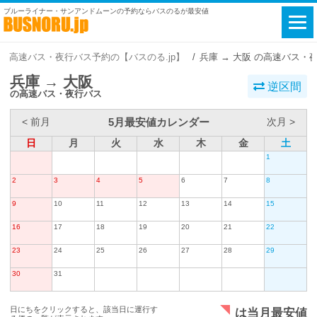
ブルーライナー・サンアンドムーンの予約ならバスのるが最安値
高速バス・夜行バス予約の【バスのる.jp】
兵庫 → 大阪 の高速バス・
兵庫 → 大阪
逆区間
の高速バス・夜行バス
5月最安値カレンダー
< 前月
次月 >
日
月
火
水
木
金
土
1
2
3
4
5
6
7
8
9
10
11
12
13
14
15
16
17
18
19
20
21
22
23
24
25
26
27
28
29
30
31
日にちをクリックすると、該当日に運行す
は当月最安値