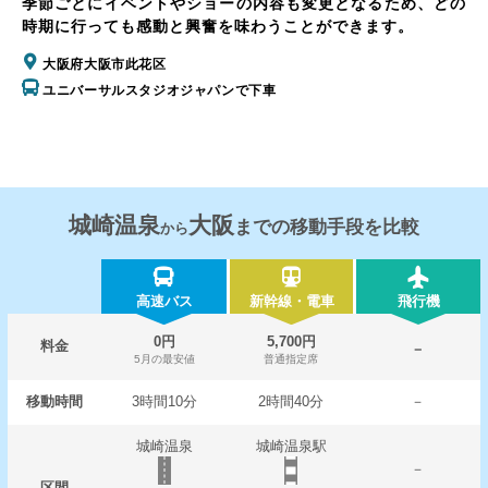
季節ごとにイベントやショーの内容も変更となるため、どの
時期に行っても感動と興奮を味わうことができます。
大阪府大阪市此花区
ユニバーサルスタジオジャパンで下車
城崎温泉
大阪
までの移動手段を比較
から
高速バス
新幹線・電車
飛行機
0円
5,700円
料金
－
5月の最安値
普通指定席
移動時間
3時間10分
2時間40分
－
城崎温泉
城崎温泉駅
－