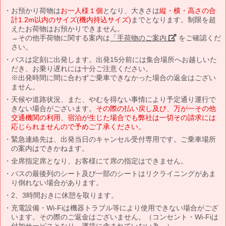
お預かり荷物は
お一人様１個
となり、大きさは
縦・横・高さの合
計1.2m以内のサイズ(機内持込サイズ)
までとなります。制限を超
えたお荷物はお預かりできません。
→その他手荷物に関する案内は
「手荷物のご案内」
をご確認くだ
さい。
バスは定刻に出発します。出発15分前には集合場所へお越しいた
だき、お乗り遅れには十分ご注意ください。
※出発時間に間に合わずご乗車できなかった場合の返金はござい
ません。
天候や道路状況、また、やむを得ない事情により予定通り運行で
きない場合がございます。
その際の払い戻し及び、万が一その他
交通機関の利用、宿泊が生じた場合でも弊社は一切その請求には
応じられませんので予めご了承ください。
緊急連絡先は、出発当日のキャンセル受付専用です。ご乗車場所
の案内はできかねます。
全席指定席となり、お客様にて席の指定はできません。
バスの最後列のシート及び一部のシートはリクライニングがあま
り倒れない場合があります。
2、3時間おきに休憩を取ります。
充電設備・Wi-Fiは機器トラブル等により使用できない場合がござ
います。その際のご返金はございません。（コンセント・Wi-Fiは
付加サービスとなり、運賃に含まれていない為。）