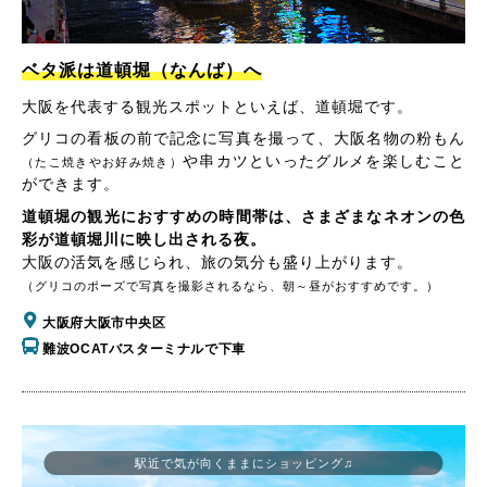
ベタ派は道頓堀（なんば）へ
大阪を代表する観光スポットといえば、道頓堀です。
グリコの看板の前で記念に写真を撮って、大阪名物の粉もん
や串カツといったグルメを楽しむこと
（たこ焼きやお好み焼き）
ができます。
道頓堀の観光におすすめの時間帯は、さまざまなネオンの色
彩が道頓堀川に映し出される夜。
大阪の活気を感じられ、旅の気分も盛り上がります。
（グリコのポーズで写真を撮影されるなら、朝～昼がおすすめです。）
大阪府大阪市中央区
難波OCATバスターミナルで下車
駅近で気が向くままにショッピング♫