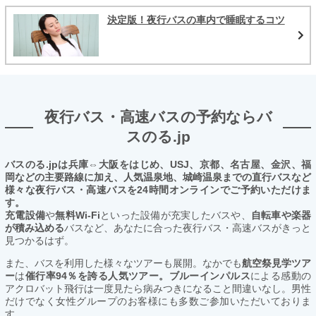
決定版！夜行バスの車内で睡眠するコツ
夜行バス・高速バスの予約ならバ
スのる.jp
バスのる.jpは兵庫⇔大阪をはじめ、USJ、京都、名古屋、金沢、福
岡などの主要路線に加え、人気温泉地、城崎温泉までの直行バスなど
様々な夜行バス・高速バスを24時間オンラインでご予約いただけま
す。
充電設備
や
無料Wi-Fi
といった設備が充実したバスや、
自転車や楽器
が積み込める
バスなど、あなたに合った夜行バス・高速バスがきっと
見つかるはず。
また、バスを利用した様々なツアーも展開。なかでも
航空祭見学ツア
ー
は
催行率94％を誇る人気ツアー。ブルーインパルス
による感動の
アクロバット飛行は一度見たら病みつきになること間違いなし。男性
だけでなく女性グループのお客様にも多数ご参加いただいておりま
す。