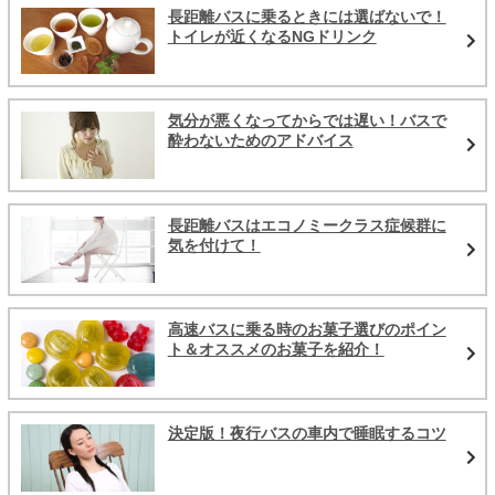
長距離バスに乗るときには選ばないで！
トイレが近くなるNGドリンク
気分が悪くなってからでは遅い！バスで
酔わないためのアドバイス
長距離バスはエコノミークラス症候群に
気を付けて！
高速バスに乗る時のお菓子選びのポイン
ト＆オススメのお菓子を紹介！
決定版！夜行バスの車内で睡眠するコツ