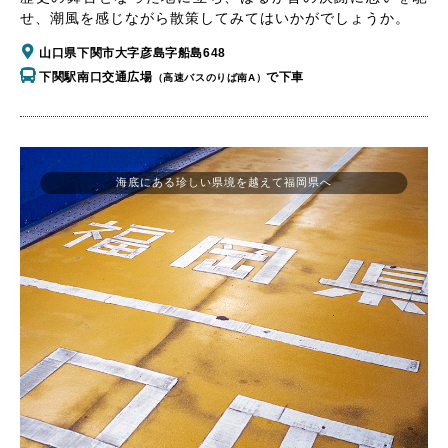
せ、潮風を感じながら散策してみてはいかがでしょうか。
山口県下関市大字彦島字船島648
下関駅南口交通広場
で下車
（高速バスのりば南A）
海底にある珍しい県境を越えて福岡県へ