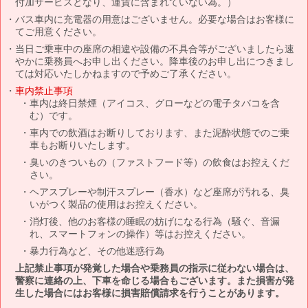
付加サービスとなり、運賃に含まれていない為。）
バス車内に充電器の用意はございません。必要な場合はお客様に
てご用意ください。
当日ご乗車中の座席の相違や設備の不具合等がございましたら速
やかに乗務員へお申し出ください。降車後のお申し出につきまし
ては対応いたしかねますので予めご了承ください。
車内禁止事項
車内は終日禁煙（アイコス、グローなどの電子タバコを含
む）です。
車内での飲酒はお断りしております、また泥酔状態でのご乗
車もお断りいたします。
臭いのきついもの（ファストフード等）の飲食はお控えくだ
さい。
ヘアスプレーや制汗スプレー（香水）など座席が汚れる、臭
いがつく製品の使用はお控えください。
消灯後、他のお客様の睡眠の妨げになる行為（騒ぐ、音漏
れ、スマートフォンの操作）等はお控えください。
暴力行為など、その他迷惑行為
上記禁止事項が発覚した場合や乗務員の指示に従わない場合は、
警察に連絡の上、下車を命じる場合もございます。また損害が発
生した場合にはお客様に損害賠償請求を行うことがあります。