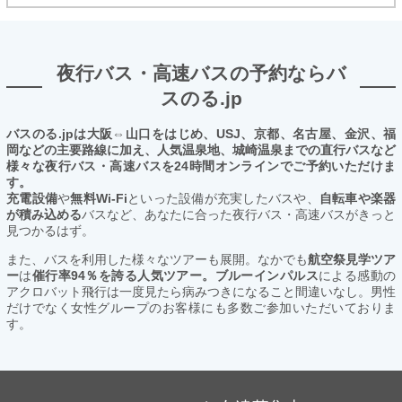
夜行バス・高速バスの予約ならバ
スのる.jp
バスのる.jpは大阪⇔山口をはじめ、USJ、京都、名古屋、金沢、福
岡などの主要路線に加え、人気温泉地、城崎温泉までの直行バスなど
様々な夜行バス・高速バスを24時間オンラインでご予約いただけま
す。
充電設備
や
無料Wi-Fi
といった設備が充実したバスや、
自転車や楽器
が積み込める
バスなど、あなたに合った夜行バス・高速バスがきっと
見つかるはず。
また、バスを利用した様々なツアーも展開。なかでも
航空祭見学ツア
ー
は
催行率94％を誇る人気ツアー。ブルーインパルス
による感動の
アクロバット飛行は一度見たら病みつきになること間違いなし。男性
だけでなく女性グループのお客様にも多数ご参加いただいておりま
す。