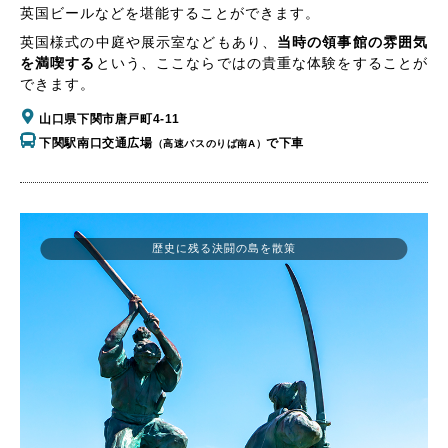
英国ビールなどを堪能することができます。
英国様式の中庭や展示室などもあり、
当時の領事館の雰囲気
を満喫する
という、ここならではの貴重な体験をすることが
できます。
山口県下関市唐戸町4-11
下関駅南口交通広場
で下車
（高速バスのりば南A）
歴史に残る決闘の島を散策