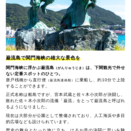
巌流島で関門海峡の雄大な景色を
関門海峡に浮かぶ巌流島
は、下関観光で外せ
（がんりゅうじま）
ない定番スポットのひとつ。
唐戸桟橋から直行便
に乗船し、約10分で上陸
（巌流島連絡船）
することができます。
正式名称は船島ですが、宮本武蔵と佐々木小次郎が決闘し、
敗れた佐々木小次郎の流儀「巌流」をとって巌流島と呼ばれ
るようになりました。
現在は大部分が公園として整備されており、人工海浜や多目
的広場なども設けられています。
歴史の舞台となった地に立ち、はるか昔の決闘に思いを馳