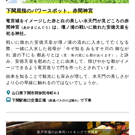
下関屈指のパワースポット、赤間神宮
竜宮城をイメージした赤と白の美しい水天門が見どころの赤
間神宮
は、壇ノ浦の戦いに敗れた安徳天皇を
（あかまじんぐう）
祀る神社。
戦いに敗れた安徳天皇が壇ノ浦の流れに入水して亡くなる
際、一緒に入水した祖母が「今ぞ知る みもすそ川の 御なが
れ 波の下にも 都ありとは
」と詠
（意：海の底にも都があります）
み、安徳天皇を慰めたことに由来して、煌びやかな都がイメ
ージできるよう竜宮造りで門を作ったとされています。
由来を知ることで観光にも深みが増して、水天門の美しさが
より心の琴線に触れるのではないでしょうか。
山口県下関市阿弥陀寺町4-1
下関駅南口交通広場
で下車
（高速バスのりば南A）
唐戸市場のお寿司バイキングで大興奮