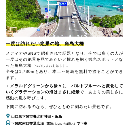
一度は訪れたい絶景の地、角島大橋
メディアやSNSで紹介されて話題となり、今では多くの人が
一度はその絶景を見てみたいと憧れを抱く観光スポットとな
った角島大橋
。
（つのしまおおはし）
全長は1,780mもあり、本土～角島を無料で渡ることができ
ます。
エメラルドグリーンから徐々にコバルトブルーへと変化して
いくグラデーションの海はまさに絶景
で、あまりの美しさに
感動の嵐を呼びます。
下関に訪れるのなら、ぜひとも心に刻みたい景色です。
山口県下関市豊北町神田～角島
下関駅南口交通広場
で下車
（高速バスのりば南A）