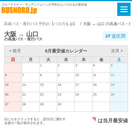
ブルーライナー・サンアンドムーンの予約ならバスのるが最安値
高速バス・夜行バス予約の【バスのる.jp】
大阪 → 山口 の高速バス・
大阪 → 山口
逆区間
の高速バス・夜行バス
6月最安値カレンダー
< 前月
次月 >
日
月
火
水
木
金
土
1
2
3
4
5
6
7
8
9
10
11
12
13
14
15
16
17
18
19
20
21
22
23
24
25
26
27
28
29
30
日にちをクリックすると、該当日に運行す
は当月最安値
る便の一覧が表示されます。