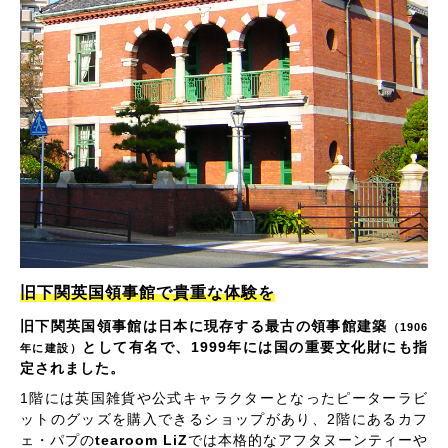
旧下関英国領事館で貴重な体験を
旧下関英国領事館は日本に現存する最古の領事館建築
（1906
として有名で、1999年には国の重要文化財にも指
年に建設）
定されました。
1階には英国雑貨や公式キャラクターとなったピーターラビ
ットのグッズを購入できるショップがあり、2階にあるカフ
ェ・パプの
tearoom LiZ
では本格的なアフタヌーンティーや