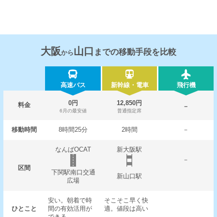
大阪
山口
までの移動手段を比較
から
高速バス
新幹線・電車
飛行機
0円
12,850円
料金
－
6月の最安値
普通指定席
移動時間
8時間25分
2時間
－
なんばOCAT
新大阪駅
－
区間
下関駅南口交通
新山口駅
広場
安い。朝着で時
そこそこ早く快
ひとこと
間の有効活用が
適。値段は高い