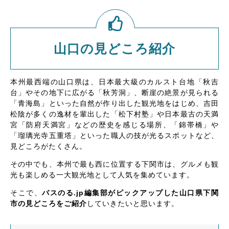
山口の見どころ紹介
本州最西端の山口県は、日本最大級のカルスト台地「秋吉
台」やその地下に広がる「秋芳洞」、断崖の絶景が見られる
「青海島」といった自然が作り出した観光地をはじめ、吉田
松陰が多くの逸材を輩出した「松下村塾」や日本最古の天満
宮「防府天満宮」などの歴史を感じる場所、「錦帯橋」や
「瑠璃光寺五重塔」といった職人の技が光るスポットなど、
見どころがたくさん。
その中でも、本州で最も西に位置する下関市は、グルメも観
光も楽しめる一大観光地として人気を集めています。
そこで、
バスのる.jp編集部がピックアップした山口県下関
市の見どころをご紹介
していきたいと思います。