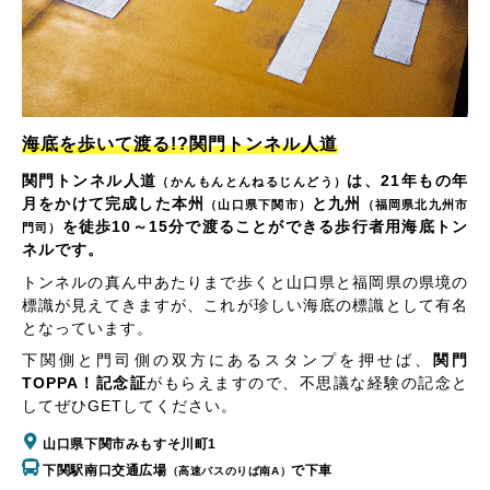
海底を歩いて渡る!?関門トンネル人道
関門トンネル人道
は、21年もの年
（かんもんとんねるじんどう）
月をかけて完成した本州
と九州
（山口県下関市）
（福岡県北九州市
を徒歩10～15分で渡ることができる歩行者用海底トン
門司）
ネルです。
トンネルの真ん中あたりまで歩くと山口県と福岡県の県境の
標識が見えてきますが、これが珍しい海底の標識として有名
となっています。
下関側と門司側の双方にあるスタンプを押せば、
関門
TOPPA！記念証
がもらえますので、不思議な経験の記念と
してぜひGETしてください。
山口県下関市みもすそ川町1
下関駅南口交通広場
で下車
（高速バスのりば南A）