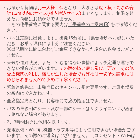
お預かり荷物は
お一人様１個
となり、大きさは
縦・横・高さの合
計1.2m以内のサイズ(機内持込サイズ)
までとなります。制限を超
えたお荷物はお預かりできません。
→その他手荷物に関する案内は
「手荷物のご案内」
をご確認くだ
さい。
バスは定刻に出発します。出発15分前には集合場所へお越しいた
だき、お乗り遅れには十分ご注意ください。
※出発時間に間に合わずご乗車できなかった場合の返金はござい
ません。
天候や道路状況、また、やむを得ない事情により予定通り運行で
きない場合がございます。
その際の払い戻し及び、万が一その他
交通機関の利用、宿泊が生じた場合でも弊社は一切その請求には
応じられませんので予めご了承ください。
緊急連絡先は、出発当日のキャンセル受付専用です。ご乗車場所
の案内はできかねます。
全席指定席となり、お客様にて席の指定はできません。
バスの最後列のシート及び一部のシートはリクライニングがあま
り倒れない場合があります。
2、3時間おきに休憩を取ります。
充電設備・Wi-Fiは機器トラブル等により使用できない場合がござ
います。その際のご返金はございません。（コンセント・Wi-Fiは