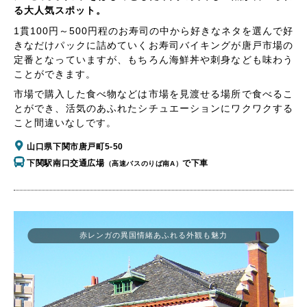
る大人気スポット。
1貫100円～500円程のお寿司の中から好きなネタを選んで好
きなだけパックに詰めていくお寿司バイキングが唐戸市場の
定番となっていますが、もちろん海鮮丼や刺身なども味わう
ことができます。
市場で購入した食べ物などは市場を見渡せる場所で食べるこ
とができ、活気のあふれたシチュエーションにワクワクする
こと間違いなしです。
山口県下関市唐戸町5-50
下関駅南口交通広場
で下車
（高速バスのりば南A）
赤レンガの異国情緒あふれる外観も魅力