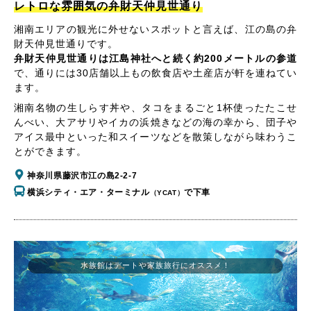
レトロな雰囲気の弁財天仲見世通り
湘南エリアの観光に外せないスポットと言えば、江の島の弁
財天仲見世通りです。
弁財天仲見世通りは江島神社へと続く約200メートルの参道
で、通りには30店舗以上もの飲食店や土産店が軒を連ねてい
ます。
湘南名物の生しらす丼や、タコをまるごと1杯使ったたこせ
んべい、大アサリやイカの浜焼きなどの海の幸から、団子や
アイス最中といった和スイーツなどを散策しながら味わうこ
とができます。
神奈川県藤沢市江の島2-2-7
横浜シティ・エア・ターミナル
で下車
（YCAT）
水族館はデートや家族旅行にオススメ！