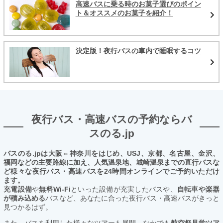
高速バスに乗る時のお菓子選びのポイン
ト＆オススメのお菓子を紹介！
決定版！夜行バスの車内で睡眠するコツ
夜行バス・高速バスの予約ならバ
スのる.jp
バスのる.jpは大阪⇔神奈川をはじめ、USJ、京都、名古屋、金沢、
福岡などの主要路線に加え、人気温泉地、城崎温泉までの直行バスな
ど様々な夜行バス・高速バスを24時間オンラインでご予約いただけ
ます。
充電設備
や
無料Wi-Fi
といった設備が充実したバスや、
自転車や楽器
が積み込める
バスなど、あなたに合った夜行バス・高速バスがきっと
見つかるはず。
また、バスを利用した様々なツアーも展開。なかでも
航空祭見学ツア