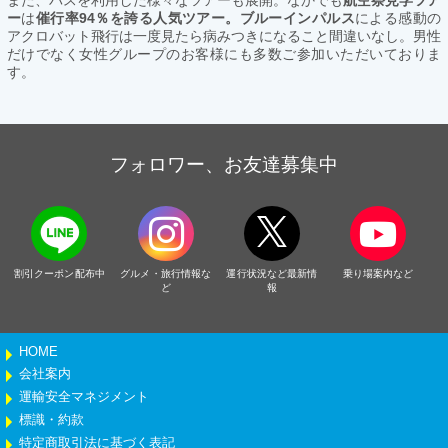
ー
は
催行率94％を誇る人気ツアー。ブルーインパルス
による感動の
アクロバット飛行は一度見たら病みつきになること間違いなし。男性
だけでなく女性グループのお客様にも多数ご参加いただいておりま
す。
フォロワー、お友達募集中
割引クーポン配布中
グルメ・旅行情報な
運行状況など最新情
乗り場案内など
ど
報
HOME
会社案内
運輸安全マネジメント
標識・約款
特定商取引法に基づく表記