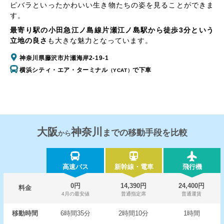
ピバラといったかわいい生き物たちの姿を見ることができま
す。
最寄り駅の小田急江ノ島線片瀬江ノ島駅から徒歩3分という
立地の良さ
も大きな魅力となっています。
神奈川県藤沢市片瀬海岸2-19-1
横浜シティ・エア・ターミナル
で下車
（YCAT）
大阪
神奈川
までの移動手段を比較
から
高速バス
新幹線・電車
飛行機
0円
14,390円
24,400円
料金
4月の最安値
普通指定席
普通運賃
移動時間
6時間35分
2時間10分
1時間