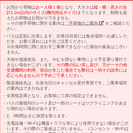
お預かり荷物は
お一人様１個
となり、大きさは
縦・横・高さの合
計1.2m以内のサイズ(機内持込サイズ)
までとなります。制限を超
えたお荷物はお預かりできません。
→その他手荷物に関する案内は
「手荷物のご案内」
をご確認くだ
さい。
バスは定刻に出発します。出発15分前には集合場所へお越しいた
だき、お乗り遅れには十分ご注意ください。
※出発時間に間に合わずご乗車できなかった場合の返金はござい
ません。
天候や道路状況、また、やむを得ない事情により予定通り運行で
きない場合がございます。
その際の払い戻し及び、万が一その他
交通機関の利用、宿泊が生じた場合でも弊社は一切その請求には
応じられませんので予めご了承ください。
緊急連絡先は、出発当日のキャンセル受付専用です。ご乗車場所
の案内はできかねます。
全席指定席となり、お客様にて席の指定はできません。
バスの最後列のシート及び一部のシートはリクライニングがあま
り倒れない場合があります。
2、3時間おきに休憩を取ります。
充電設備・Wi-Fiは機器トラブル等により使用できない場合がござ
います。その際のご返金はございません。（コンセント・Wi-Fiは