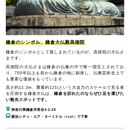
鎌倉のシンボル、鎌倉大仏殿高徳院
鎌倉のシンボルとして親しまれているのが、高徳院の大仏さ
まです。
高徳院の大仏さまは鎌倉の仏像の中で唯一国宝とされてお
り、750年以上も前から鎌倉の地に鎮座し、仏教芸術史上で
も重要な価値をもっています。
高さ約11.3m、重量約121tという大迫力のスケールで見る者
を圧倒する鎌倉大仏は、
鎌倉を訪れたのならぜひ足を運びた
い観光スポットです。
神奈川県鎌倉市長谷4-2-28
横浜シティ・エア・ターミナル
で下車
（YCAT）