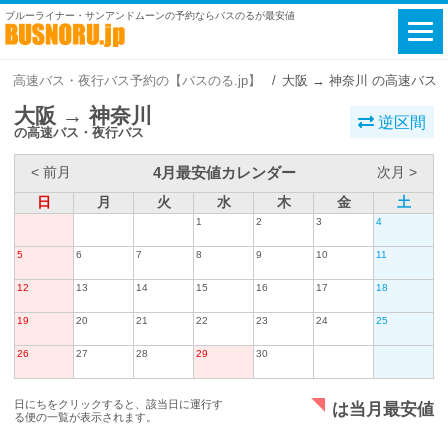
ブルーライナー・サンアンドムーンの予約ならバスのるが最安値
高速バス・夜行バス予約の【バスのる.jp】
大阪 → 神奈川 の高速バス
大阪 → 神奈川
逆区間
の高速バス・夜行バス
4月最安値カレンダー
< 前月
次月 >
日
月
火
水
木
金
土
1
2
3
4
5
6
7
8
9
10
11
12
13
14
15
16
17
18
19
20
21
22
23
24
25
26
27
28
29
30
日にちをクリックすると、該当日に運行す
は当月最安値
る便の一覧が表示されます。