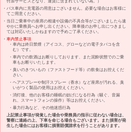
付加サービスとなり、運賃に含まれていない為。）
バス車内に充電器の用意はございません。必要な場合はお客様に
てご用意ください。
当日ご乗車中の座席の相違や設備の不具合等がございましたら速
やかに乗務員へお申し出ください。降車後のお申し出につきまし
ては対応いたしかねますので予めご了承ください。
車内禁止事項
車内は終日禁煙（アイコス、グローなどの電子タバコを含
む）です。
車内での飲酒はお断りしております、また泥酔状態でのご乗
車もお断りいたします。
臭いのきついもの（ファストフード等）の飲食はお控えくだ
さい。
ヘアスプレーや制汗スプレー（香水）など座席が汚れる、臭
いがつく製品の使用はお控えください。
消灯後、他のお客様の睡眠の妨げになる行為（騒ぐ、音漏
れ、スマートフォンの操作）等はお控えください。
暴力行為など、その他迷惑行為
上記禁止事項が発覚した場合や乗務員の指示に従わない場合は、
警察に連絡の上、下車を命じる場合もございます。また損害が発
生した場合にはお客様に損害賠償請求を行うことがあります。