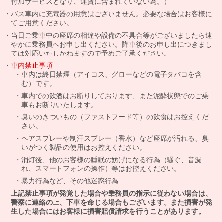
付加サービスとなり、運賃に含まれていない為。）
バス車内に充電器の用意はございません。必要な場合はお客様に
てご用意ください。
当日ご乗車中の座席の相違や設備の不具合等がございましたら速
やかに乗務員へお申し出ください。降車後のお申し出につきまし
ては対応いたしかねますので予めご了承ください。
車内禁止事項
車内は終日禁煙（アイコス、グローなどの電子タバコを含
む）です。
車内での飲酒はお断りしております、また泥酔状態でのご乗
車もお断りいたします。
臭いのきついもの（ファストフード等）の飲食はお控えくだ
さい。
ヘアスプレーや制汗スプレー（香水）など座席が汚れる、臭
いがつく製品の使用はお控えください。
消灯後、他のお客様の睡眠の妨げになる行為（騒ぐ、音漏
れ、スマートフォンの操作）等はお控えください。
暴力行為など、その他迷惑行為
上記禁止事項が発覚した場合や乗務員の指示に従わない場合は、
警察に連絡の上、下車を命じる場合もございます。また損害が発
生した場合にはお客様に損害賠償請求を行うことがあります。