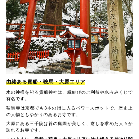
由緒ある貴船・鞍馬・大原エリア
水の神様を祀る貴船神社は、縁結びのご利益や水占みくじで
有名です。
鞍馬寺は京都でも3本の指に入るパワースポットで、歴史上
の人物ともゆかりのあるお寺です。
大原にある三千院は苔の庭園が美しく、癒しを求めた人々が
訪れるお寺です。