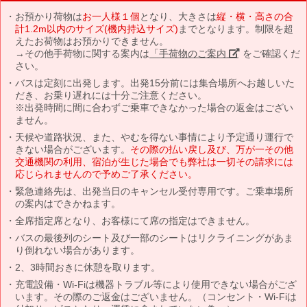
お預かり荷物は
お一人様１個
となり、大きさは
縦・横・高さの合
計1.2m以内のサイズ(機内持込サイズ)
までとなります。制限を超
えたお荷物はお預かりできません。
→その他手荷物に関する案内は
「手荷物のご案内」
をご確認くだ
さい。
バスは定刻に出発します。出発15分前には集合場所へお越しいた
だき、お乗り遅れには十分ご注意ください。
※出発時間に間に合わずご乗車できなかった場合の返金はござい
ません。
天候や道路状況、また、やむを得ない事情により予定通り運行で
きない場合がございます。
その際の払い戻し及び、万が一その他
交通機関の利用、宿泊が生じた場合でも弊社は一切その請求には
応じられませんので予めご了承ください。
緊急連絡先は、出発当日のキャンセル受付専用です。ご乗車場所
の案内はできかねます。
全席指定席となり、お客様にて席の指定はできません。
バスの最後列のシート及び一部のシートはリクライニングがあま
り倒れない場合があります。
2、3時間おきに休憩を取ります。
充電設備・Wi-Fiは機器トラブル等により使用できない場合がござ
います。その際のご返金はございません。（コンセント・Wi-Fiは