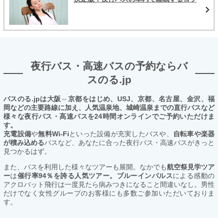
夜行バス・高速バスの予約ならバ
スのる.jp
バスのる.jpは大阪⇔京都をはじめ、USJ、京都、名古屋、金沢、福
岡などの主要路線に加え、人気温泉地、城崎温泉までの直行バスなど
様々な夜行バス・高速バスを24時間オンラインでご予約いただけま
す。
充電設備
や
無料Wi-Fi
といった設備が充実したバスや、
自転車や楽器
が積み込める
バスなど、あなたに合った夜行バス・高速バスがきっと
見つかるはず。
また、バスを利用した様々なツアーも展開。なかでも
航空祭見学ツア
ー
は
催行率94％を誇る人気ツアー。ブルーインパルス
による感動の
アクロバット飛行は一度見たら病みつきになること間違いなし。男性
だけでなく女性グループのお客様にも多数ご参加いただいておりま
す。