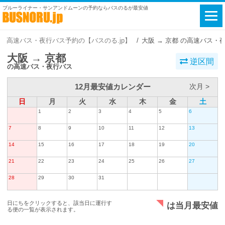
ブルーライナー・サンアンドムーンの予約ならバスのるが最安値
高速バス・夜行バス予約の【バスのる.jp】
大阪 → 京都 の高速バス・
大阪 → 京都
逆区間
の高速バス・夜行バス
12月最安値カレンダー
次月 >
日
月
火
水
木
金
土
1
2
3
4
5
6
7
8
9
10
11
12
13
14
15
16
17
18
19
20
21
22
23
24
25
26
27
28
29
30
31
日にちをクリックすると、該当日に運行す
は当月最安値
る便の一覧が表示されます。