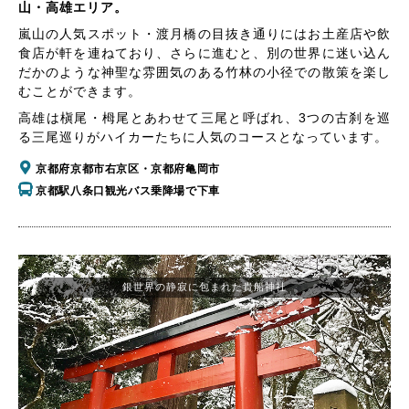
山・高雄エリア。
嵐山の人気スポット・渡月橋の目抜き通りにはお土産店や飲
食店が軒を連ねており、さらに進むと、別の世界に迷い込ん
だかのような神聖な雰囲気のある竹林の小径での散策を楽し
むことができます。
高雄は槇尾・栂尾とあわせて三尾と呼ばれ、3つの古刹を巡
る三尾巡りがハイカーたちに人気のコースとなっています。
京都府京都市右京区・京都府亀岡市
京都駅八条口観光バス乗降場で下車
銀世界の静寂に包まれた貴船神社