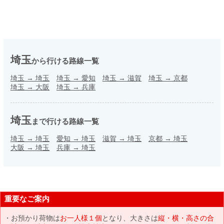
埼玉
から行ける路線一覧
埼玉
→
埼玉
埼玉
→
愛知
埼玉
→
滋賀
埼玉
→
京都
埼玉
→
大阪
埼玉
→
兵庫
埼玉
まで行ける路線一覧
埼玉
→
埼玉
愛知
→
埼玉
滋賀
→
埼玉
京都
→
埼玉
大阪
→
埼玉
兵庫
→
埼玉
重要なご案内
お預かり荷物は
お一人様１個
となり、大きさは
縦・横・高さの合