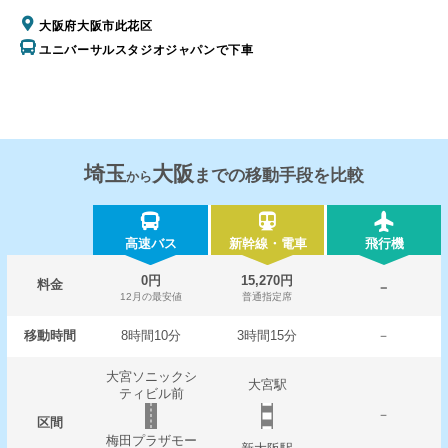
大阪府大阪市此花区
ユニバーサルスタジオジャパンで下車
埼玉
大阪
までの移動手段を比較
から
高速バス
新幹線・電車
飛行機
0円
15,270円
料金
－
12月の最安値
普通指定席
移動時間
8時間10分
3時間15分
－
大宮ソニックシ
大宮駅
ティビル前
－
区間
梅田プラザモー