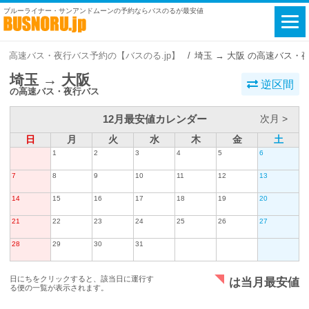
ブルーライナー・サンアンドムーンの予約ならバスのるが最安値
高速バス・夜行バス予約の【バスのる.jp】
埼玉 → 大阪 の高速バス・
埼玉 → 大阪
逆区間
の高速バス・夜行バス
12月最安値カレンダー
次月 >
日
月
火
水
木
金
土
1
2
3
4
5
6
7
8
9
10
11
12
13
14
15
16
17
18
19
20
21
22
23
24
25
26
27
28
29
30
31
日にちをクリックすると、該当日に運行す
は当月最安値
る便の一覧が表示されます。