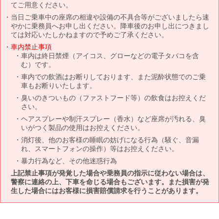
てご用意ください。
当日ご乗車中の座席の相違や設備の不具合等がございましたら速
やかに乗務員へお申し出ください。降車後のお申し出につきまし
ては対応いたしかねますので予めご了承ください。
車内禁止事項
車内は終日禁煙（アイコス、グローなどの電子タバコを含
む）です。
車内での飲酒はお断りしております、また泥酔状態でのご乗
車もお断りいたします。
臭いのきついもの（ファストフード等）の飲食はお控えくだ
さい。
ヘアスプレーや制汗スプレー（香水）など座席が汚れる、臭
いがつく製品の使用はお控えください。
消灯後、他のお客様の睡眠の妨げになる行為（騒ぐ、音漏
れ、スマートフォンの操作）等はお控えください。
暴力行為など、その他迷惑行為
上記禁止事項が発覚した場合や乗務員の指示に従わない場合は、
警察に連絡の上、下車を命じる場合もございます。また損害が発
生した場合にはお客様に損害賠償請求を行うことがあります。