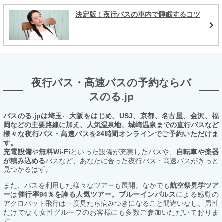
決定版！夜行バスの車内で睡眠するコツ
夜行バス・高速バスの予約ならバ
スのる.jp
バスのる.jpは埼玉⇔大阪をはじめ、USJ、京都、名古屋、金沢、福
岡などの主要路線に加え、人気温泉地、城崎温泉までの直行バスなど
様々な夜行バス・高速バスを24時間オンラインでご予約いただけま
す。
充電設備
や
無料Wi-Fi
といった設備が充実したバスや、
自転車や楽器
が積み込める
バスなど、あなたに合った夜行バス・高速バスがきっと
見つかるはず。
また、バスを利用した様々なツアーも展開。なかでも
航空祭見学ツア
ー
は
催行率94％を誇る人気ツアー。ブルーインパルス
による感動の
アクロバット飛行は一度見たら病みつきになること間違いなし。男性
だけでなく女性グループのお客様にも多数ご参加いただいておりま
す。