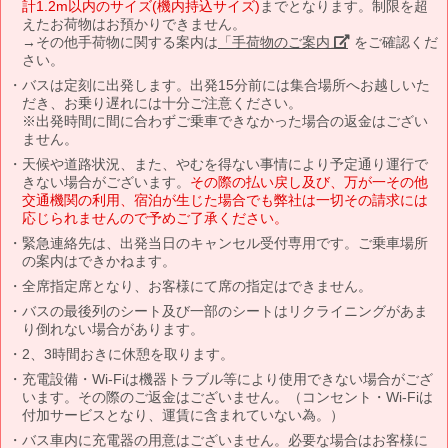
計1.2m以内のサイズ(機内持込サイズ)
までとなります。制限を超
えたお荷物はお預かりできません。
→その他手荷物に関する案内は
「手荷物のご案内」
をご確認くだ
さい。
バスは定刻に出発します。出発15分前には集合場所へお越しいた
だき、お乗り遅れには十分ご注意ください。
※出発時間に間に合わずご乗車できなかった場合の返金はござい
ません。
天候や道路状況、また、やむを得ない事情により予定通り運行で
きない場合がございます。
その際の払い戻し及び、万が一その他
交通機関の利用、宿泊が生じた場合でも弊社は一切その請求には
応じられませんので予めご了承ください。
緊急連絡先は、出発当日のキャンセル受付専用です。ご乗車場所
の案内はできかねます。
全席指定席となり、お客様にて席の指定はできません。
バスの最後列のシート及び一部のシートはリクライニングがあま
り倒れない場合があります。
2、3時間おきに休憩を取ります。
充電設備・Wi-Fiは機器トラブル等により使用できない場合がござ
います。その際のご返金はございません。（コンセント・Wi-Fiは
付加サービスとなり、運賃に含まれていない為。）
バス車内に充電器の用意はございません。必要な場合はお客様に