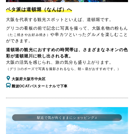
ベタ派は道頓堀（なんば）へ
大阪を代表する観光スポットといえば、道頓堀です。
グリコの看板の前で記念に写真を撮って、大阪名物の粉もん
や串カツといったグルメを楽しむこと
（たこ焼きやお好み焼き）
ができます。
道頓堀の観光におすすめの時間帯は、さまざまなネオンの色
彩が道頓堀川に映し出される夜。
大阪の活気を感じられ、旅の気分も盛り上がります。
（グリコのポーズで写真を撮影されるなら、朝～昼がおすすめです。）
大阪府大阪市中央区
難波OCATバスターミナルで下車
駅近で気が向くままにショッピング♫