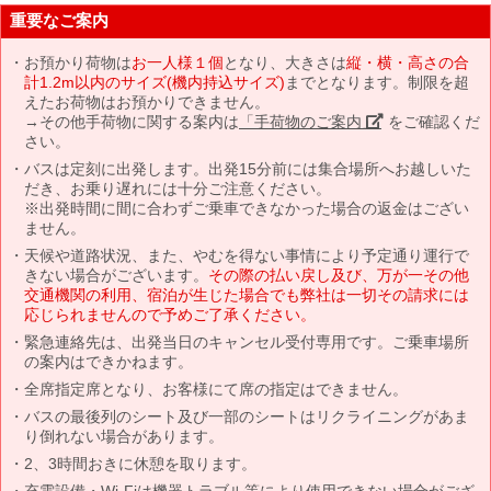
重要なご案内
お預かり荷物は
お一人様１個
となり、大きさは
縦・横・高さの合
計1.2m以内のサイズ(機内持込サイズ)
までとなります。制限を超
えたお荷物はお預かりできません。
→その他手荷物に関する案内は
「手荷物のご案内」
をご確認くだ
さい。
バスは定刻に出発します。出発15分前には集合場所へお越しいた
だき、お乗り遅れには十分ご注意ください。
※出発時間に間に合わずご乗車できなかった場合の返金はござい
ません。
天候や道路状況、また、やむを得ない事情により予定通り運行で
きない場合がございます。
その際の払い戻し及び、万が一その他
交通機関の利用、宿泊が生じた場合でも弊社は一切その請求には
応じられませんので予めご了承ください。
緊急連絡先は、出発当日のキャンセル受付専用です。ご乗車場所
の案内はできかねます。
全席指定席となり、お客様にて席の指定はできません。
バスの最後列のシート及び一部のシートはリクライニングがあま
り倒れない場合があります。
2、3時間おきに休憩を取ります。
充電設備・Wi-Fiは機器トラブル等により使用できない場合がござ