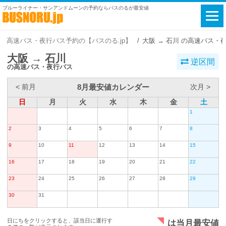
ブルーライナー・サンアンドムーンの予約ならバスのるが最安値
高速バス・夜行バス予約の【バスのる.jp】
大阪 → 石川 の高速バス・
大阪 → 石川
逆区間
の高速バス・夜行バス
8月最安値カレンダー
< 前月
次月 >
日
月
火
水
木
金
土
1
2
3
4
5
6
7
8
9
10
11
12
13
14
15
16
17
18
19
20
21
22
23
24
25
26
27
28
29
30
31
日にちをクリックすると、該当日に運行す
は当月最安値