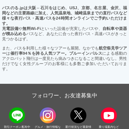
バスのる.jpは大阪⇔石川をはじめ、USJ、京都、名古屋、金沢、福
岡などの主要路線に加え、人気温泉地、城崎温泉までの直行バスなど
様々な夜行バス・高速バスを24時間オンラインでご予約いただけま
す。
充電設備
や
無料Wi-Fi
といった設備が充実したバスや、
自転車や楽器
が積み込める
バスなど、あなたに合った夜行バス・高速バスがきっと
見つかるはず。
また、バスを利用した様々なツアーも展開。なかでも
航空祭見学ツア
ー
は
催行率94％を誇る人気ツアー。ブルーインパルス
による感動の
アクロバット飛行は一度見たら病みつきになること間違いなし。男性
だけでなく女性グループのお客様にも多数ご参加いただいておりま
す。
フォロワー、お友達募集中
割引クーポン配布中
グルメ・旅行情報な
運行状況など最新情
乗り場案内など