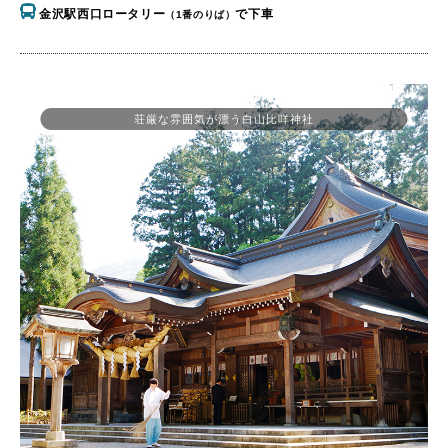
金沢駅西口ロータリー
で下車
（1番のりば）
荘厳な雰囲気が漂う白山比咩神社