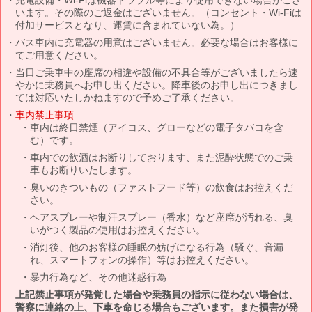
います。その際のご返金はございません。（コンセント・Wi-Fiは
付加サービスとなり、運賃に含まれていない為。）
バス車内に充電器の用意はございません。必要な場合はお客様に
てご用意ください。
当日ご乗車中の座席の相違や設備の不具合等がございましたら速
やかに乗務員へお申し出ください。降車後のお申し出につきまし
ては対応いたしかねますので予めご了承ください。
車内禁止事項
車内は終日禁煙（アイコス、グローなどの電子タバコを含
む）です。
車内での飲酒はお断りしております、また泥酔状態でのご乗
車もお断りいたします。
臭いのきついもの（ファストフード等）の飲食はお控えくだ
さい。
ヘアスプレーや制汗スプレー（香水）など座席が汚れる、臭
いがつく製品の使用はお控えください。
消灯後、他のお客様の睡眠の妨げになる行為（騒ぐ、音漏
れ、スマートフォンの操作）等はお控えください。
暴力行為など、その他迷惑行為
上記禁止事項が発覚した場合や乗務員の指示に従わない場合は、
警察に連絡の上、下車を命じる場合もございます。また損害が発