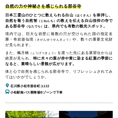
自然の力や神秘さを感じられる那谷寺
日本三霊山のひとつに数えられる白山
を崇拝し、
（はくさん）
自然を敬う自然智
の教えを伝える白山信仰の寺で
（じねんち）
ある那谷寺
は、県内でも有数の観光スポット。
（なたでら）
境内では、巨大な岩壁に複数の穴が空けられた国の指定名
勝・奇岩遊仙境
や、数々の重要文化財
（きがんゆうせんきょう）
が見られます。
また、楓月橋
を渡った先にある展望台からは
（ふうげつきょう）
絶景が見られ、
特に木々の葉が赤や黄に染まる紅葉の季節に
なると、素晴らしい景観が広がります。
体と心で自然を感じられる那谷寺で、リフレッシュされてみ
てはいかがでしょうか。
石川県小松市那谷町ユ122
小松駅南バス乗降場Bゾーンで下車