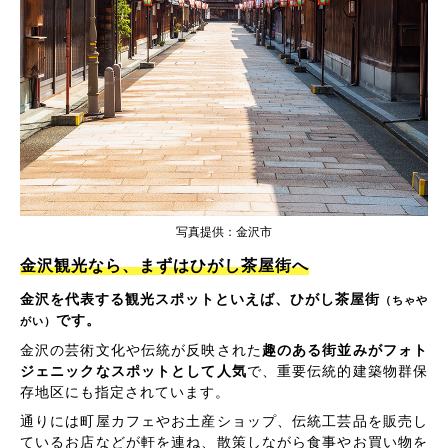
写真提供：金沢市
金沢観光なら、まずはひがし茶屋街へ
金沢を代表する観光スポットといえば、ひがし茶屋街
（ちゃや
です。
がい）
金沢の芸術文化や伝統が反映された
趣のある街並みがフォト
ジェニックなスポットとして人気
で、重要伝統的建築物群保
存地区にも指定されています。
通りには町屋カフェやお土産ショップ、伝統工芸品を販売し
ているお店などが軒を連ね、散策しながら食事やお買い物を