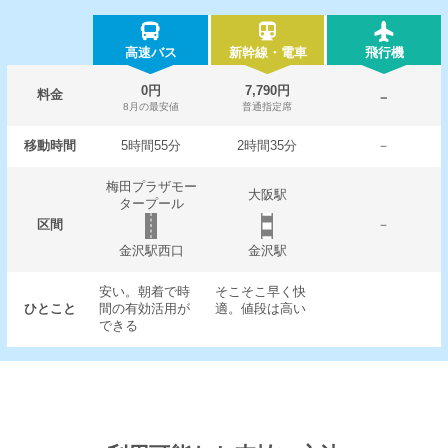
高速バス
新幹線・電車
飛行機
0円
7,790円
料金
－
8月の最安値
普通指定席
移動時間
5時間55分
2時間35分
－
梅田プラザモー
大阪駅
タープール
区間
－
金沢駅西口
金沢駅
安い。朝着で時
そこそこ早く快
ひとこと
間の有効活用が
適。値段は高い
できる