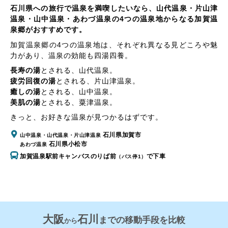
石川県への旅行で温泉を満喫したいなら、山代温泉・片山津
温泉・山中温泉・あわづ温泉の4つの温泉地からなる加賀温
泉郷がおすすめです。
加賀温泉郷の4つの温泉地は、それぞれ異なる見どころや魅
力があり、温泉の効能も四湯四養。
長寿の湯
とされる、
山代温泉
。
疲労回復の湯
とされる、
片山津温泉
。
癒しの湯
とされる、
山中温泉
。
美肌の湯
とされる、
粟津温泉
。
きっと、お好きな温泉が見つかるはずです。
石川県加賀市
山中温泉・山代温泉・片山津温泉
石川県小松市
あわづ温泉
加賀温泉駅前キャンバスのりば前
で下車
（バス停1）
大阪
石川
までの移動手段を比較
から