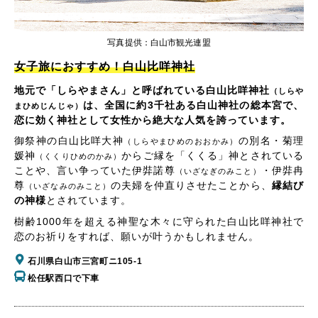
写真提供：白山市観光連盟
女子旅におすすめ！白山比咩神社
地元で「しらやまさん」と呼ばれている白山比咩神社
（しらや
は、全国に約3千社ある白山神社の総本宮で、
まひめじんじゃ）
恋に効く神社として女性から絶大な人気を誇っています。
御祭神の白山比咩大神
の別名・菊理
（しらやまひめのおおかみ）
媛神
からご縁を「くくる」神とされている
（くくりひめのかみ）
ことや、言い争っていた伊弉諾尊
・伊弉冉
（いざなぎのみこと）
尊
の夫婦を仲直りさせたことから、
縁結び
（いざなみのみこと）
の神様
とされています。
樹齢1000年を超える神聖な木々に守られた白山比咩神社で
恋のお祈りをすれば、願いが叶うかもしれません。
石川県白山市三宮町ニ105-1
松任駅西口で下車