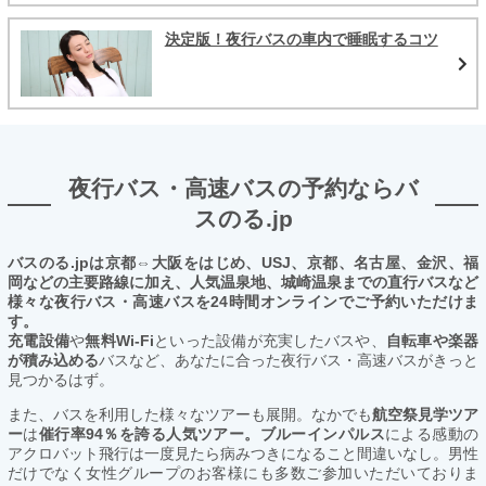
決定版！夜行バスの車内で睡眠するコツ
夜行バス・高速バスの予約ならバ
スのる.jp
バスのる.jpは京都⇔大阪をはじめ、USJ、京都、名古屋、金沢、福
岡などの主要路線に加え、人気温泉地、城崎温泉までの直行バスなど
様々な夜行バス・高速バスを24時間オンラインでご予約いただけま
す。
充電設備
や
無料Wi-Fi
といった設備が充実したバスや、
自転車や楽器
が積み込める
バスなど、あなたに合った夜行バス・高速バスがきっと
見つかるはず。
また、バスを利用した様々なツアーも展開。なかでも
航空祭見学ツア
ー
は
催行率94％を誇る人気ツアー。ブルーインパルス
による感動の
アクロバット飛行は一度見たら病みつきになること間違いなし。男性
だけでなく女性グループのお客様にも多数ご参加いただいておりま