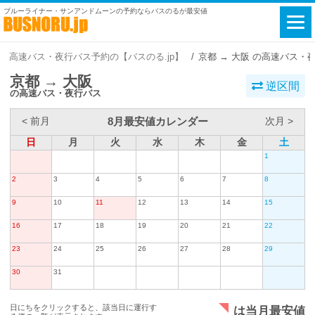
ブルーライナー・サンアンドムーンの予約ならバスのるが最安値
高速バス・夜行バス予約の【バスのる.jp】
京都 → 大阪 の高速バス・
京都 → 大阪
逆区間
の高速バス・夜行バス
8月最安値カレンダー
< 前月
次月 >
日
月
火
水
木
金
土
1
2
3
4
5
6
7
8
9
10
11
12
13
14
15
16
17
18
19
20
21
22
23
24
25
26
27
28
29
30
31
日にちをクリックすると、該当日に運行す
は当月最安値