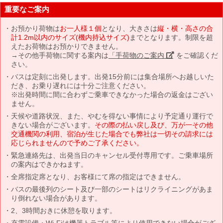
重要なご案内
お預かり荷物は
お一人様１個
となり、大きさは
縦・横・高さの合
計1.2m以内のサイズ(機内持込サイズ)
までとなります。制限を超
えたお荷物はお預かりできません。
→その他手荷物に関する案内は
「手荷物のご案内」
をご確認くだ
さい。
バスは定刻に出発します。出発15分前には集合場所へお越しいた
だき、お乗り遅れには十分ご注意ください。
※出発時間に間に合わずご乗車できなかった場合の返金はござい
ません。
天候や道路状況、また、やむを得ない事情により予定通り運行で
きない場合がございます。
その際の払い戻し及び、万が一その他
交通機関の利用、宿泊が生じた場合でも弊社は一切その請求には
応じられませんので予めご了承ください。
緊急連絡先は、出発当日のキャンセル受付専用です。ご乗車場所
の案内はできかねます。
全席指定席となり、お客様にて席の指定はできません。
バスの最後列のシート及び一部のシートはリクライニングがあま
り倒れない場合があります。
2、3時間おきに休憩を取ります。
充電設備・Wi-Fiは機器トラブル等により使用できない場合がござ