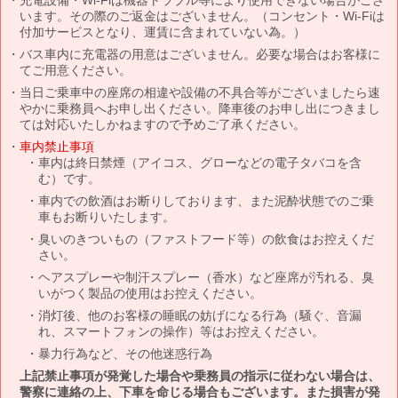
います。その際のご返金はございません。（コンセント・Wi-Fiは
付加サービスとなり、運賃に含まれていない為。）
バス車内に充電器の用意はございません。必要な場合はお客様に
てご用意ください。
当日ご乗車中の座席の相違や設備の不具合等がございましたら速
やかに乗務員へお申し出ください。降車後のお申し出につきまし
ては対応いたしかねますので予めご了承ください。
車内禁止事項
車内は終日禁煙（アイコス、グローなどの電子タバコを含
む）です。
車内での飲酒はお断りしております、また泥酔状態でのご乗
車もお断りいたします。
臭いのきついもの（ファストフード等）の飲食はお控えくだ
さい。
ヘアスプレーや制汗スプレー（香水）など座席が汚れる、臭
いがつく製品の使用はお控えください。
消灯後、他のお客様の睡眠の妨げになる行為（騒ぐ、音漏
れ、スマートフォンの操作）等はお控えください。
暴力行為など、その他迷惑行為
上記禁止事項が発覚した場合や乗務員の指示に従わない場合は、
警察に連絡の上、下車を命じる場合もございます。また損害が発