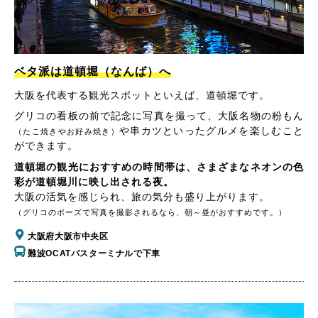
ベタ派は道頓堀（なんば）へ
大阪を代表する観光スポットといえば、道頓堀です。
グリコの看板の前で記念に写真を撮って、大阪名物の粉もん
や串カツといったグルメを楽しむこと
（たこ焼きやお好み焼き）
ができます。
道頓堀の観光におすすめの時間帯は、さまざまなネオンの色
彩が道頓堀川に映し出される夜。
大阪の活気を感じられ、旅の気分も盛り上がります。
（グリコのポーズで写真を撮影されるなら、朝～昼がおすすめです。）
大阪府大阪市中央区
難波OCATバスターミナルで下車