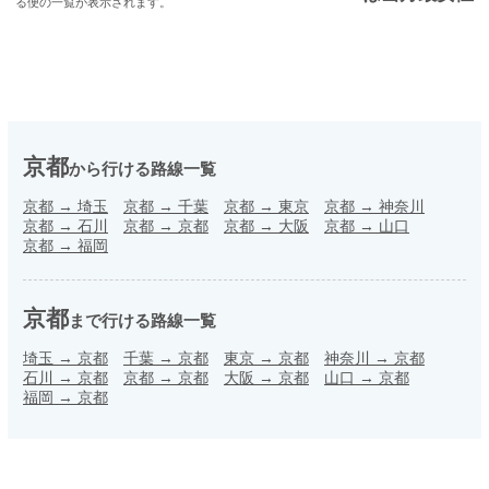
る便の一覧が表示されます。
京都
から行ける路線一覧
京都
→
埼玉
京都
→
千葉
京都
→
東京
京都
→
神奈川
京都
→
石川
京都
→
京都
京都
→
大阪
京都
→
山口
京都
→
福岡
京都
まで行ける路線一覧
埼玉
→
京都
千葉
→
京都
東京
→
京都
神奈川
→
京都
石川
→
京都
京都
→
京都
大阪
→
京都
山口
→
京都
福岡
→
京都