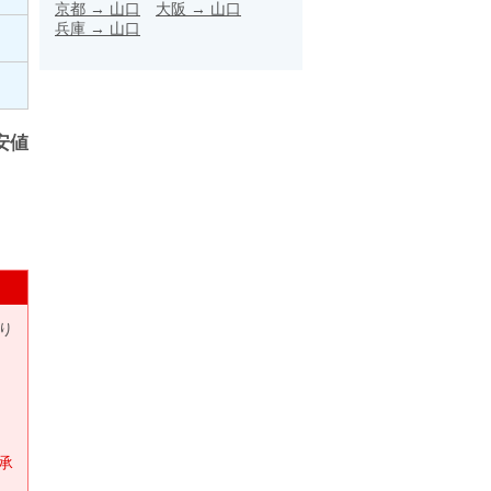
京都
→
山口
大阪
→
山口
兵庫
→
山口
安値
り
承