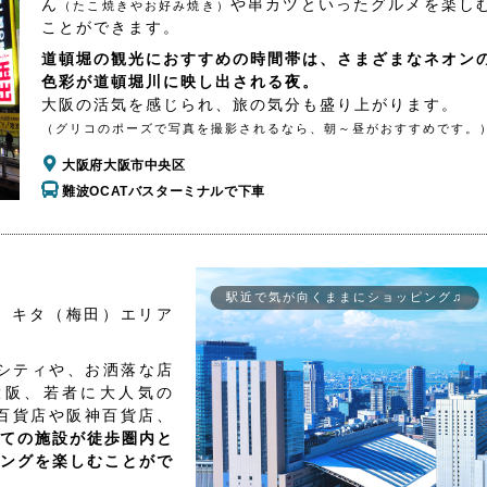
ん
や串カツといったグルメを楽し
（たこ焼きやお好み焼き）
ことができます。
道頓堀の観光におすすめの時間帯は、さまざまなネオン
色彩が道頓堀川に映し出される夜。
大阪の活気を感じられ、旅の気分も盛り上がります。
（グリコのポーズで写真を撮影されるなら、朝～昼がおすすめです。
大阪府大阪市中央区
難波OCATバスターミナルで下車
駅近で気が向くままにショッピング♫
、キタ（梅田）エリア
シティや、お洒落な店
大阪、若者に大人気の
百貨店や阪神百貨店、
ての施設が徒歩圏内と
ングを楽しむことがで