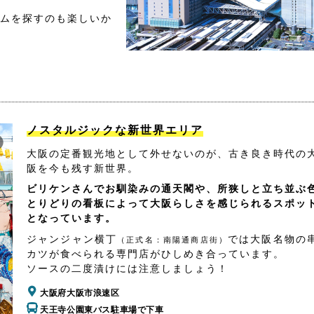
ムを探すのも楽しいか
ノスタルジックな新世界エリア
大阪の定番観光地として外せないのが、古き良き時代の
阪を今も残す新世界。
ビリケンさんでお馴染みの通天閣や、所狭しと立ち並ぶ
とりどりの看板によって大阪らしさを感じられるスポッ
となっています。
ジャンジャン横丁
では大阪名物の
（正式名：南陽通商店街）
カツが食べられる専門店がひしめき合っています。
ソースの二度漬けには注意しましょう！
大阪府大阪市浪速区
天王寺公園東バス駐車場で下車