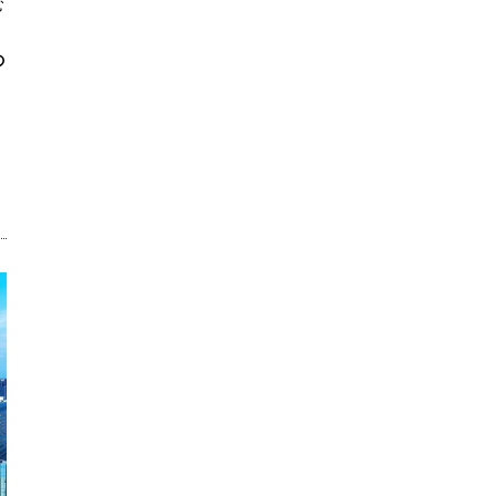
む
の
）