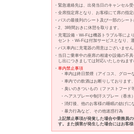
緊急連絡先は、出発当日のキャンセル受
全席指定席となり、お客様にて席の指定
バスの最後列のシート及び一部のシート
2、3時間おきに休憩を取ります。
充電設備・Wi-Fiは機器トラブル等に
セント・Wi-Fiは付加サービスとなり
バス車内に充電器の用意はございません
当日ご乗車中の座席の相違や設備の不具
し出につきましては対応いたしかねます
車内禁止事項
車内は終日禁煙（アイコス、グロー
車内での飲酒はお断りしております
臭いのきついもの（ファストフード
ヘアスプレーや制汗スプレー（香水
消灯後、他のお客様の睡眠の妨げに
暴力行為など、その他迷惑行為
上記禁止事項が発覚した場合や乗務員の
す。また損害が発生した場合にはお客様