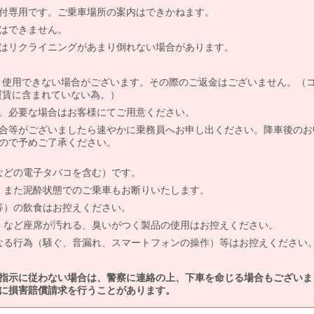
付専用です。ご乗車場所の案内はできかねます。
はできません。
はリクライニングがあまり倒れない場合があります。
より使用できない場合がございます。その際のご返金はございません。（
、運賃に含まれていない為。）
。必要な場合はお客様にてご用意ください。
合等がございましたら速やかに乗務員へお申し出ください。降車後のお
ので予めご了承ください。
などの電子タバコを含む）です。
、また泥酔状態でのご乗車もお断りいたします。
等）の飲食はお控えください。
）など座席が汚れる、臭いがつく製品の使用はお控えください。
なる行為（騒ぐ、音漏れ、スマートフォンの操作）等はお控えください
指示に従わない場合は、警察に連絡の上、下車を命じる場合もございま
に損害賠償請求を行うことがあります。