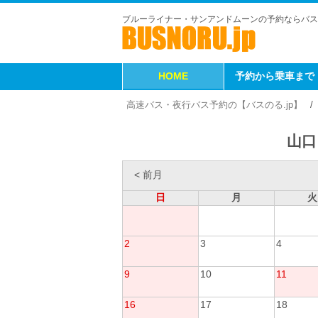
ブルーライナー・サンアンドムーンの予約ならバス
HOME
予約から乗車まで
高速バス・夜行バス予約の【バスのる.jp】
山口
< 前月
日
月
火
2
3
4
9
10
11
16
17
18