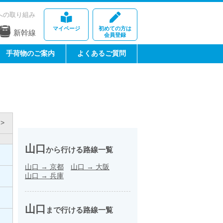
への取り組み
マイページ
初めての方は
新幹線
会員登録
手荷物のご案内
よくあるご質問
>
山口
から行ける路線一覧
山口
→
京都
山口
→
大阪
山口
→
兵庫
山口
まで行ける路線一覧