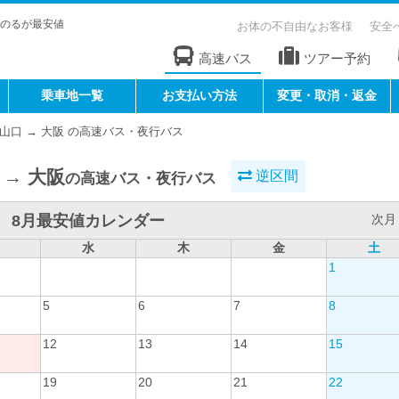
のるが最安値
お体の不自由なお客様
安全
高速バス
ツアー予約
乗車地一覧
お支払い方法
変更・取消・返金
山口 → 大阪 の高速バス・夜行バス
 → 大阪
逆区間
の高速バス・夜行バス
8月最安値カレンダー
次月 
水
木
金
土
1
5
6
7
8
12
13
14
15
19
20
21
22