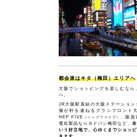
都会派はキタ（梅田）エリアへ
大阪でショッピングを楽しむなら
へ。
JR大阪駅直結の大阪ステーション
舗が軒を連ねるグランフロント
HEP FIVE
、阪急
（ヘップファイブ）
電化製品ならヨドバシ梅田など、
全
いう好立地で、心ゆくまでショッピ
きます。