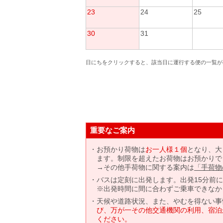
23
24
25
30
31
日にちをクリックすると、該当日に運行する便の一覧が
重要なご案内
お預かり荷物は
お一人様１個
となり、大
ます。制限を超えたお荷物はお預かりで
→その他手荷物に関する案内は
「手荷物
バスは定刻に出発します。出発15分前
※出発時間に間に合わずご乗車できなか
天候や道路状況、また、やむを得ない事
び、万が一その他交通機関の利用、宿泊
ください。