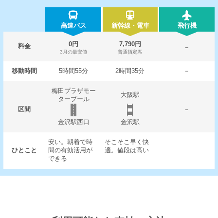
高速バス
新幹線・電車
飛行機
0円
7,790円
料金
－
3月の最安値
普通指定席
移動時間
5時間55分
2時間35分
－
梅田プラザモー
大阪駅
タープール
区間
－
金沢駅西口
金沢駅
安い。朝着で時
そこそこ早く快
ひとこと
間の有効活用が
適。値段は高い
できる