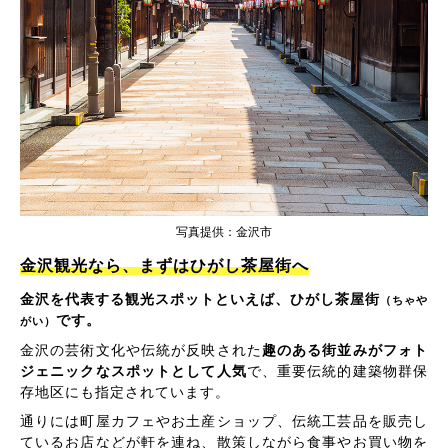
写真提供：金沢市
金沢観光なら、まずはひがし茶屋街へ
金沢を代表する観光スポットといえば、ひがし茶屋街
（ちゃや
です。
がい）
金沢の芸術文化や伝統が反映された
趣のある街並みがフォト
ジェニックなスポットとして人気
で、重要伝統的建築物群保
存地区にも指定されています。
通りには町屋カフェやお土産ショップ、伝統工芸品を販売し
ているお店などが軒を連ね、散策しながら食事やお買い物を