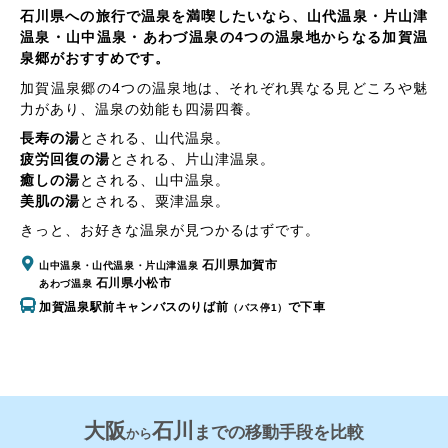
石川県への旅行で温泉を満喫したいなら、山代温泉・片山津
温泉・山中温泉・あわづ温泉の4つの温泉地からなる加賀温
泉郷がおすすめです。
加賀温泉郷の4つの温泉地は、それぞれ異なる見どころや魅
力があり、温泉の効能も四湯四養。
長寿の湯
とされる、
山代温泉
。
疲労回復の湯
とされる、
片山津温泉
。
癒しの湯
とされる、
山中温泉
。
美肌の湯
とされる、
粟津温泉
。
きっと、お好きな温泉が見つかるはずです。
石川県加賀市
山中温泉・山代温泉・片山津温泉
石川県小松市
あわづ温泉
加賀温泉駅前キャンバスのりば前
で下車
（バス停1）
大阪
石川
までの移動手段を比較
から