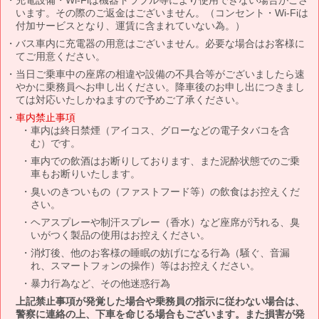
います。その際のご返金はございません。（コンセント・Wi-Fiは
付加サービスとなり、運賃に含まれていない為。）
バス車内に充電器の用意はございません。必要な場合はお客様に
てご用意ください。
当日ご乗車中の座席の相違や設備の不具合等がございましたら速
やかに乗務員へお申し出ください。降車後のお申し出につきまし
ては対応いたしかねますので予めご了承ください。
車内禁止事項
車内は終日禁煙（アイコス、グローなどの電子タバコを含
む）です。
車内での飲酒はお断りしております、また泥酔状態でのご乗
車もお断りいたします。
臭いのきついもの（ファストフード等）の飲食はお控えくだ
さい。
ヘアスプレーや制汗スプレー（香水）など座席が汚れる、臭
いがつく製品の使用はお控えください。
消灯後、他のお客様の睡眠の妨げになる行為（騒ぐ、音漏
れ、スマートフォンの操作）等はお控えください。
暴力行為など、その他迷惑行為
上記禁止事項が発覚した場合や乗務員の指示に従わない場合は、
警察に連絡の上、下車を命じる場合もございます。また損害が発