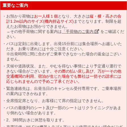
重要なご案内
お預かり荷物は
お一人様１個
となり、大きさは
縦・横・高さの合
計1.2m以内のサイズ(機内持込サイズ)
までとなります。制限を超
えたお荷物はお預かりできません。
→その他手荷物に関する案内は
「手荷物のご案内」
をご確認くだ
さい。
バスは定刻に出発します。出発15分前には集合場所へお越しいた
だき、お乗り遅れには十分ご注意ください。
※出発時間に間に合わずご乗車できなかった場合の返金はござい
ません。
天候や道路状況、また、やむを得ない事情により予定通り運行で
きない場合がございます。
その際の払い戻し及び、万が一その他
交通機関の利用、宿泊が生じた場合でも弊社は一切その請求には
応じられませんので予めご了承ください。
緊急連絡先は、出発当日のキャンセル受付専用です。ご乗車場所
の案内はできかねます。
全席指定席となり、お客様にて席の指定はできません。
バスの最後列のシート及び一部のシートはリクライニングがあま
り倒れない場合があります。
2、3時間おきに休憩を取ります。
充電設備・Wi-Fiは機器トラブル等により使用できない場合がござ