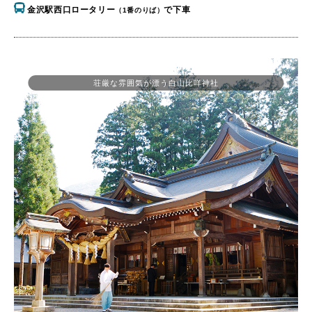
金沢駅西口ロータリー
で下車
（1番のりば）
荘厳な雰囲気が漂う白山比咩神社