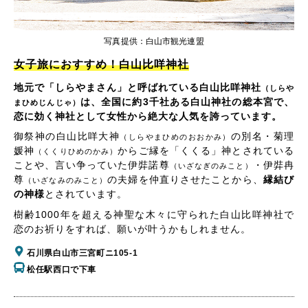
写真提供：白山市観光連盟
女子旅におすすめ！白山比咩神社
地元で「しらやまさん」と呼ばれている白山比咩神社
（しらや
は、全国に約3千社ある白山神社の総本宮で、
まひめじんじゃ）
恋に効く神社として女性から絶大な人気を誇っています。
御祭神の白山比咩大神
の別名・菊理
（しらやまひめのおおかみ）
媛神
からご縁を「くくる」神とされている
（くくりひめのかみ）
ことや、言い争っていた伊弉諾尊
・伊弉冉
（いざなぎのみこと）
尊
の夫婦を仲直りさせたことから、
縁結び
（いざなみのみこと）
の神様
とされています。
樹齢1000年を超える神聖な木々に守られた白山比咩神社で
恋のお祈りをすれば、願いが叶うかもしれません。
石川県白山市三宮町ニ105-1
松任駅西口で下車