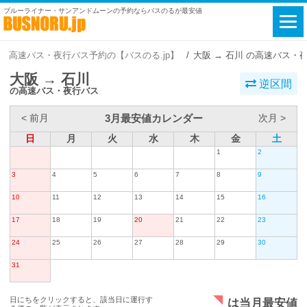
ブルーライナー・サンアンドムーンの予約ならバスのるが最安値
高速バス・夜行バス予約の【バスのる.jp】
大阪 → 石川 の高速バス・
大阪 → 石川
逆区間
の高速バス・夜行バス
3月最安値カレンダー
< 前月
次月 >
日
月
火
水
木
金
土
1
2
3
4
5
6
7
8
9
10
11
12
13
14
15
16
17
18
19
20
21
22
23
24
25
26
27
28
29
30
31
日にちをクリックすると、該当日に運行す
は当月最安値