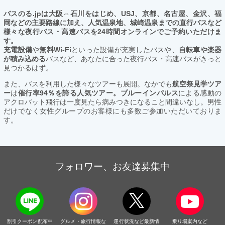
バスのる.jpは大阪⇔石川をはじめ、USJ、京都、名古屋、金沢、福
岡などの主要路線に加え、人気温泉地、城崎温泉までの直行バスなど
様々な夜行バス・高速バスを24時間オンラインでご予約いただけま
す。
充電設備
や
無料Wi-Fi
といった設備が充実したバスや、
自転車や楽器
が積み込める
バスなど、あなたに合った夜行バス・高速バスがきっと
見つかるはず。
また、バスを利用した様々なツアーも展開。なかでも
航空祭見学ツア
ー
は
催行率94％を誇る人気ツアー。ブルーインパルス
による感動の
アクロバット飛行は一度見たら病みつきになること間違いなし。男性
だけでなく女性グループのお客様にも多数ご参加いただいておりま
す。
フォロワー、お友達募集中
割引クーポン配布中
グルメ・旅行情報な
運行状況など最新情
乗り場案内など