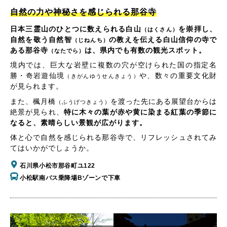
自然の力や神秘さを感じられる那谷寺
日本三霊山のひとつに数えられる白山
を崇拝し、
（はくさん）
自然を敬う自然智
の教えを伝える白山信仰の寺で
（じねんち）
ある那谷寺
は、県内でも有数の観光スポット。
（なたでら）
境内では、巨大な岩壁に複数の穴が空けられた国の指定名
勝・奇岩遊仙境
や、数々の重要文化財
（きがんゆうせんきょう）
が見られます。
また、楓月橋
を渡った先にある展望台からは
（ふうげつきょう）
絶景が見られ、
特に木々の葉が赤や黄に染まる紅葉の季節に
なると、素晴らしい景観が広がります。
体と心で自然を感じられる那谷寺で、リフレッシュされてみ
てはいかがでしょうか。
石川県小松市那谷町ユ122
小松駅南バス乗降場Bゾーンで下車