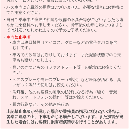
バス車内に充電器の用意はございません。必要な場合はお客様に
てご用意ください。
当日ご乗車中の座席の相違や設備の不具合等がございましたら速
やかに乗務員へお申し出ください。降車後のお申し出につきまし
ては対応いたしかねますので予めご了承ください。
車内禁止事項
車内は終日禁煙（アイコス、グローなどの電子タバコを含
む）です。
車内での飲酒はお断りしております、また泥酔状態でのご乗
車もお断りいたします。
臭いのきついもの（ファストフード等）の飲食はお控えくだ
さい。
ヘアスプレーや制汗スプレー（香水）など座席が汚れる、臭
いがつく製品の使用はお控えください。
消灯後、他のお客様の睡眠の妨げになる行為（騒ぐ、音漏
れ、スマートフォンの操作）等はお控えください。
暴力行為など、その他迷惑行為
上記禁止事項が発覚した場合や乗務員の指示に従わない場合は、
警察に連絡の上、下車を命じる場合もございます。また損害が発
生した場合にはお客様に損害賠償請求を行うことがあります。