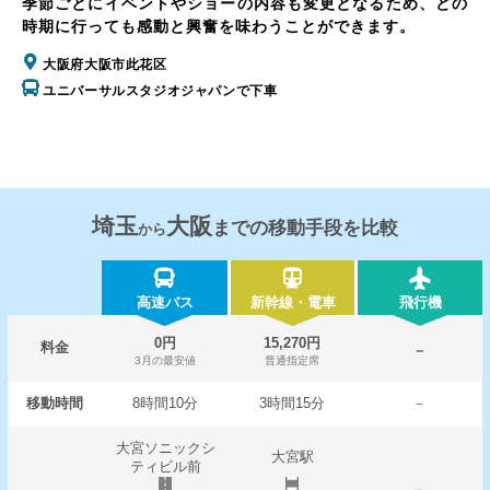
季節ごとにイベントやショーの内容も変更となるため、どの
時期に行っても感動と興奮を味わうことができます。
大阪府大阪市此花区
ユニバーサルスタジオジャパンで下車
埼玉
大阪
までの移動手段を比較
から
高速バス
新幹線・電車
飛行機
0円
15,270円
料金
－
3月の最安値
普通指定席
移動時間
8時間10分
3時間15分
－
大宮ソニックシ
大宮駅
ティビル前