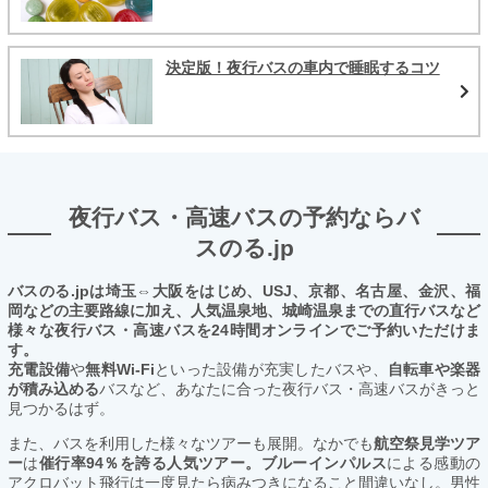
決定版！夜行バスの車内で睡眠するコツ
夜行バス・高速バスの予約ならバ
スのる.jp
バスのる.jpは埼玉⇔大阪をはじめ、USJ、京都、名古屋、金沢、福
岡などの主要路線に加え、人気温泉地、城崎温泉までの直行バスなど
様々な夜行バス・高速バスを24時間オンラインでご予約いただけま
す。
充電設備
や
無料Wi-Fi
といった設備が充実したバスや、
自転車や楽器
が積み込める
バスなど、あなたに合った夜行バス・高速バスがきっと
見つかるはず。
また、バスを利用した様々なツアーも展開。なかでも
航空祭見学ツア
ー
は
催行率94％を誇る人気ツアー。ブルーインパルス
による感動の
アクロバット飛行は一度見たら病みつきになること間違いなし。男性