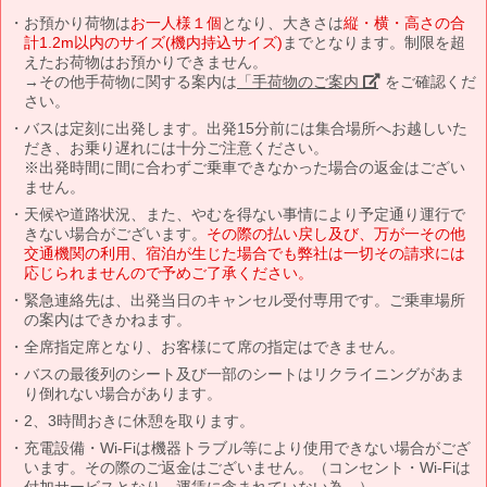
お預かり荷物は
お一人様１個
となり、大きさは
縦・横・高さの合
計1.2m以内のサイズ(機内持込サイズ)
までとなります。制限を超
えたお荷物はお預かりできません。
→その他手荷物に関する案内は
「手荷物のご案内」
をご確認くだ
さい。
バスは定刻に出発します。出発15分前には集合場所へお越しいた
だき、お乗り遅れには十分ご注意ください。
※出発時間に間に合わずご乗車できなかった場合の返金はござい
ません。
天候や道路状況、また、やむを得ない事情により予定通り運行で
きない場合がございます。
その際の払い戻し及び、万が一その他
交通機関の利用、宿泊が生じた場合でも弊社は一切その請求には
応じられませんので予めご了承ください。
緊急連絡先は、出発当日のキャンセル受付専用です。ご乗車場所
の案内はできかねます。
全席指定席となり、お客様にて席の指定はできません。
バスの最後列のシート及び一部のシートはリクライニングがあま
り倒れない場合があります。
2、3時間おきに休憩を取ります。
充電設備・Wi-Fiは機器トラブル等により使用できない場合がござ
います。その際のご返金はございません。（コンセント・Wi-Fiは
付加サービスとなり、運賃に含まれていない為。）