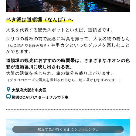
ベタ派は道頓堀（なんば）へ
大阪を代表する観光スポットといえば、道頓堀です。
グリコの看板の前で記念に写真を撮って、大阪名物の粉もん
や串カツといったグルメを楽しむこと
（たこ焼きやお好み焼き）
ができます。
道頓堀の観光におすすめの時間帯は、さまざまなネオンの色
彩が道頓堀川に映し出される夜。
大阪の活気を感じられ、旅の気分も盛り上がります。
（グリコのポーズで写真を撮影されるなら、朝～昼がおすすめです。）
大阪府大阪市中央区
難波OCATバスターミナルで下車
駅近で気が向くままにショッピング♫