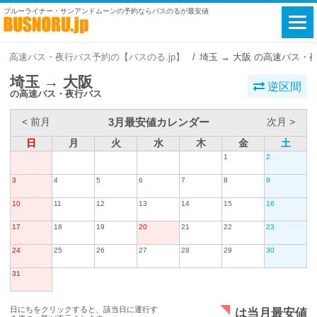
ブルーライナー・サンアンドムーンの予約ならバスのるが最安値
高速バス・夜行バス予約の【バスのる.jp】
埼玉 → 大阪 の高速バス・
埼玉 → 大阪
逆区間
の高速バス・夜行バス
3月最安値カレンダー
< 前月
次月 >
日
月
火
水
木
金
土
1
2
3
4
5
6
7
8
9
10
11
12
13
14
15
16
17
18
19
20
21
22
23
24
25
26
27
28
29
30
31
日にちをクリックすると、該当日に運行す
は当月最安値