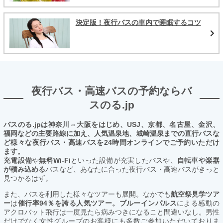
決定版！夜行バスの車内で睡眠するコツ
夜行バス・高速バスの予約ならバ
スのる.jp
バスのる.jpは神奈川⇔大阪をはじめ、USJ、京都、名古屋、金沢、
福岡などの主要路線に加え、人気温泉地、城崎温泉までの直行バスな
ど様々な夜行バス・高速バスを24時間オンラインでご予約いただけ
ます。
充電設備
や
無料Wi-Fi
といった設備が充実したバスや、
自転車や楽器
が積み込める
バスなど、あなたに合った夜行バス・高速バスがきっと
見つかるはず。
また、バスを利用した様々なツアーも展開。なかでも
航空祭見学ツア
ー
は
催行率94％を誇る人気ツアー。ブルーインパルス
による感動の
アクロバット飛行は一度見たら病みつきになること間違いなし。男性
だけでなく女性グループのお客様にも多数ご参加いただいておりま