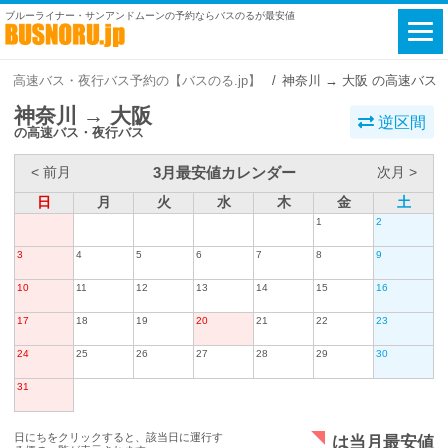
ブルーライナー・サンアンドムーンの予約ならバスのるが最安値
高速バス・夜行バス予約の【バスのる.jp】
神奈川 → 大阪 の高速バス
神奈川 → 大阪
逆区間
の高速バス・夜行バス
3月最安値カレンダー
< 前月
次月 >
日
月
火
水
木
金
土
1
2
3
4
5
6
7
8
9
10
11
12
13
14
15
16
17
18
19
20
21
22
23
24
25
26
27
28
29
30
31
日にちをクリックすると、該当日に運行す
は当月最安値