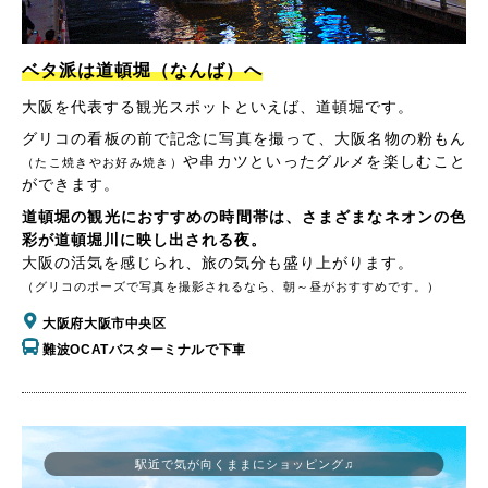
ベタ派は道頓堀（なんば）へ
大阪を代表する観光スポットといえば、道頓堀です。
グリコの看板の前で記念に写真を撮って、大阪名物の粉もん
や串カツといったグルメを楽しむこと
（たこ焼きやお好み焼き）
ができます。
道頓堀の観光におすすめの時間帯は、さまざまなネオンの色
彩が道頓堀川に映し出される夜。
大阪の活気を感じられ、旅の気分も盛り上がります。
（グリコのポーズで写真を撮影されるなら、朝～昼がおすすめです。）
大阪府大阪市中央区
難波OCATバスターミナルで下車
駅近で気が向くままにショッピング♫