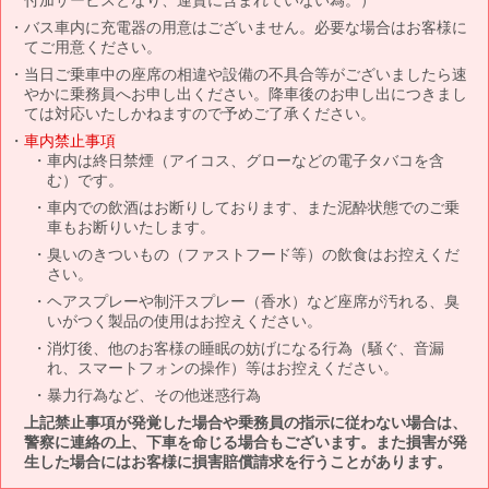
バス車内に充電器の用意はございません。必要な場合はお客様に
てご用意ください。
当日ご乗車中の座席の相違や設備の不具合等がございましたら速
やかに乗務員へお申し出ください。降車後のお申し出につきまし
ては対応いたしかねますので予めご了承ください。
車内禁止事項
車内は終日禁煙（アイコス、グローなどの電子タバコを含
む）です。
車内での飲酒はお断りしております、また泥酔状態でのご乗
車もお断りいたします。
臭いのきついもの（ファストフード等）の飲食はお控えくだ
さい。
ヘアスプレーや制汗スプレー（香水）など座席が汚れる、臭
いがつく製品の使用はお控えください。
消灯後、他のお客様の睡眠の妨げになる行為（騒ぐ、音漏
れ、スマートフォンの操作）等はお控えください。
暴力行為など、その他迷惑行為
上記禁止事項が発覚した場合や乗務員の指示に従わない場合は、
警察に連絡の上、下車を命じる場合もございます。また損害が発
生した場合にはお客様に損害賠償請求を行うことがあります。