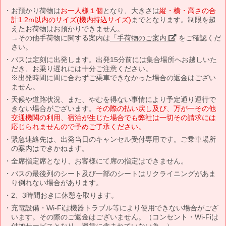
お預かり荷物は
お一人様１個
となり、大きさは
縦・横・高さの合
計1.2m以内のサイズ(機内持込サイズ)
までとなります。制限を超
えたお荷物はお預かりできません。
→その他手荷物に関する案内は
「手荷物のご案内」
をご確認くだ
さい。
バスは定刻に出発します。出発15分前には集合場所へお越しいた
だき、お乗り遅れには十分ご注意ください。
※出発時間に間に合わずご乗車できなかった場合の返金はござい
ません。
天候や道路状況、また、やむを得ない事情により予定通り運行で
きない場合がございます。
その際の払い戻し及び、万が一その他
交通機関の利用、宿泊が生じた場合でも弊社は一切その請求には
応じられませんので予めご了承ください。
緊急連絡先は、出発当日のキャンセル受付専用です。ご乗車場所
の案内はできかねます。
全席指定席となり、お客様にて席の指定はできません。
バスの最後列のシート及び一部のシートはリクライニングがあま
り倒れない場合があります。
2、3時間おきに休憩を取ります。
充電設備・Wi-Fiは機器トラブル等により使用できない場合がござ
います。その際のご返金はございません。（コンセント・Wi-Fiは
付加サービスとなり、運賃に含まれていない為。）