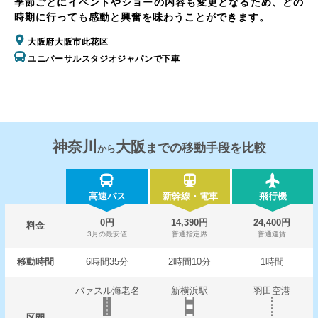
季節ごとにイベントやショーの内容も変更となるため、どの
時期に行っても感動と興奮を味わうことができます。
大阪府大阪市此花区
ユニバーサルスタジオジャパンで下車
神奈川
大阪
までの移動手段を比較
から
高速バス
新幹線・電車
飛行機
0円
14,390円
24,400円
料金
3月の最安値
普通指定席
普通運賃
移動時間
6時間35分
2時間10分
1時間
バァスル海老名
新横浜駅
羽田空港