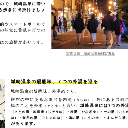
ので、
城崎温泉に着い
ろ歩きに出掛けましょ
的やスマートボールで
の味覚に舌鼓を打つの
はの旅情があります。
写真提供：城崎温泉無料写真集
城崎温泉の醍醐味、７つの外湯を巡る
城崎温泉の醍醐味、外湯めぐり。
旅館の中にあるお風呂を内湯
、外にある共同
（うちゆ）
場のことを外湯
と言い、
城崎温泉には7つの外
（そとゆ）
（さとの湯・地蔵湯（じぞうゆ）・柳湯（やなぎゆ）・一の湯（いち
ゆ）・御所の湯（ごしょのゆ）・鴻の湯（こうのゆ）・まんだら湯
があります。