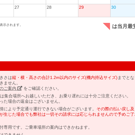
27
28
29
30
表示されます。
は当月最
きさは
縦・横・高さの合計1.2m以内のサイズ(機内持込サイズ)
までとな
きません。
のご案内」
をご確認ください。
には集合場所へお越しいただき、お乗り遅れには十分ご注意ください。
った場合の返金はございません。
情により予定通り運行できない場合がございます。
その際の払い戻し及
が生じた場合でも弊社は一切その請求には応じられませんので予めご了
付専用です。ご乗車場所の案内はできかねます。
はできません。