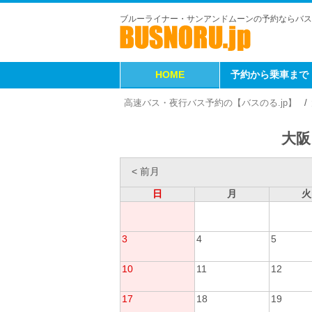
ブルーライナー・サンアンドムーンの予約ならバス
HOME
予約から乗車まで
高速バス・夜行バス予約の【バスのる.jp】
大阪
< 前月
日
月
火
3
4
5
10
11
12
17
18
19