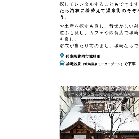
探してレンタルすることもできます
たら浴衣に着替えて温泉街のそぞ
う。
お土産を探すも良し、昔懐かしい射
遊ぶも良し、カフェや飲食店で城崎
も良し。
浴衣が当たり前のまち、城崎ならで
兵庫県豊岡市城崎町
城崎温泉
で下車
（城崎温泉モータープール）
7つの外湯を巡ってこその城崎温泉♨