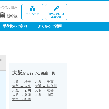
への取り組み
マイページ
初めての方は
新幹線
会員登録
手荷物のご案内
よくあるご質問
>
大阪
から行ける路線一覧
大阪
→
埼玉
大阪
→
千葉
大阪
→
東京
大阪
→
神奈川
大阪
→
石川
大阪
→
京都
大阪
→
兵庫
大阪
→
山口
大阪
→
福岡