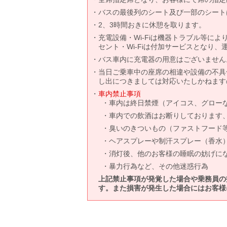
バスの最後列のシート及び一部のシート
2、3時間おきに休憩を取ります。
充電設備・Wi-Fiは機器トラブル等に
セント・Wi-Fiは付加サービスとなり
バス車内に充電器の用意はございません
当日ご乗車中の座席の相違や設備の不具
し出につきましては対応いたしかねます
車内禁止事項
車内は終日禁煙（アイコス、グロー
車内での飲酒はお断りしております
臭いのきついもの（ファストフード
ヘアスプレーや制汗スプレー（香水
消灯後、他のお客様の睡眠の妨げに
暴力行為など、その他迷惑行為
上記禁止事項が発覚した場合や乗務員の
す。また損害が発生した場合にはお客様