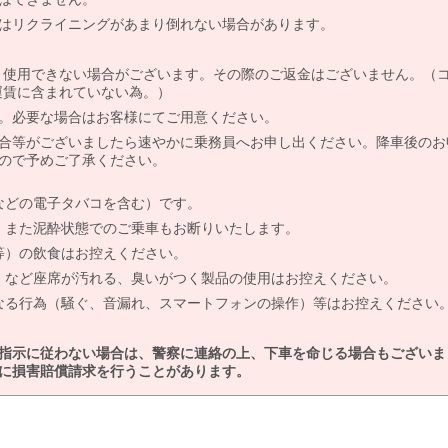
はリクライニングがあまり倒れない場合があります。
より使用できない場合がございます。その際のご返金はございません。（
、運賃に含まれていない為。）
。必要な場合はお客様にてご用意ください。
合等がございましたら速やかに乗務員へお申し出ください。降車後のお
ので予めご了承ください。
などの電子タバコを含む）です。
、また泥酔状態でのご乗車もお断りいたします。
等）の飲食はお控えください。
）など座席が汚れる、臭いがつく製品の使用はお控えください。
なる行為（騒ぐ、音漏れ、スマートフォンの操作）等はお控えください
指示に従わない場合は、警察に連絡の上、下車を命じる場合もございま
に損害賠償請求を行うことがあります。