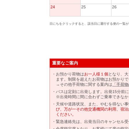
24
25
26
日にちをクリックすると、該当日に運行する便の一覧が
重要なご案内
お預かり荷物は
お一人様１個
となり、大
ます。制限を超えたお荷物はお預かりで
→その他手荷物に関する案内は
「手荷物
バスは定刻に出発します。出発15分前
※出発時間に間に合わずご乗車できなか
天候や道路状況、また、やむを得ない事
び、万が一その他交通機関の利用、宿泊
ください。
緊急連絡先は、出発当日のキャンセル受
全席指定席となり、お客様にて席の指定