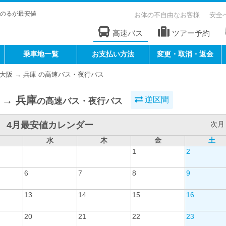
のるが最安値
お体の不自由なお客様
安全
高速バス
ツアー予約
乗車地一覧
お支払い方法
変更・取消・返金
大阪 → 兵庫 の高速バス・夜行バス
 → 兵庫
逆区間
の高速バス・夜行バス
4月最安値カレンダー
次月 
水
木
金
土
1
2
6
7
8
9
13
14
15
16
20
21
22
23