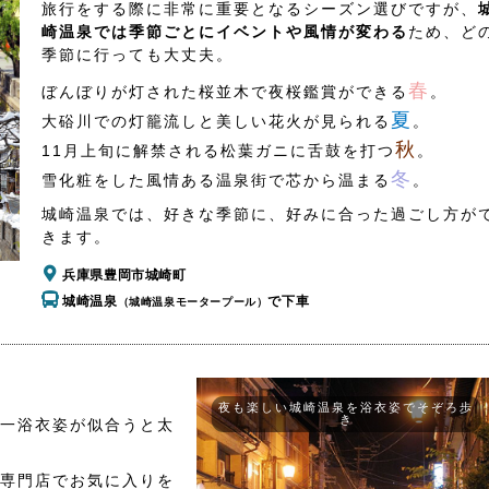
旅行をする際に非常に重要となるシーズン選びですが、
崎温泉では季節ごとにイベントや風情が変わる
ため、ど
季節に行っても大丈夫。
春
ぼんぼりが灯された桜並木で夜桜鑑賞ができる
。
夏
大硲川での灯籠流しと美しい花火が見られる
。
秋
11月上旬に解禁される松葉ガニに舌鼓を打つ
。
冬
雪化粧をした風情ある温泉街で芯から温まる
。
城崎温泉では、好きな季節に、好みに合った過ごし方が
きます。
兵庫県豊岡市城崎町
城崎温泉
で下車
（城崎温泉モータープール）
夜も楽しい城崎温泉を浴衣姿でそぞろ歩
き
一浴衣姿が似合うと太
専門店でお気に入りを