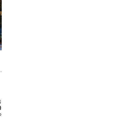
浴
湯
の
）