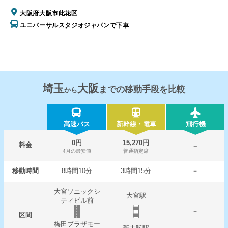
大阪府大阪市此花区
ユニバーサルスタジオジャパンで下車
埼玉
大阪
までの移動手段を比較
から
高速バス
新幹線・電車
飛行機
0円
15,270円
料金
－
4月の最安値
普通指定席
移動時間
8時間10分
3時間15分
－
大宮ソニックシ
大宮駅
ティビル前
－
区間
梅田プラザモー