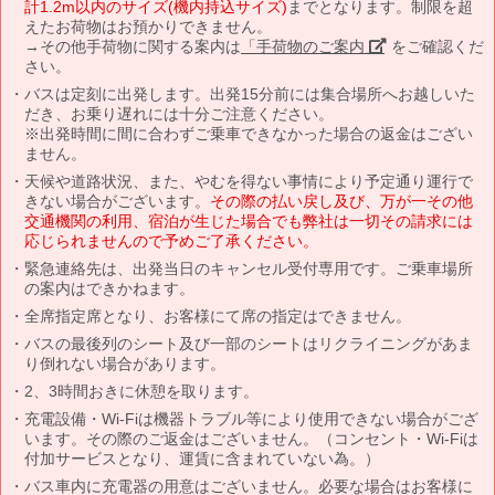
計1.2m以内のサイズ(機内持込サイズ)
までとなります。制限を超
えたお荷物はお預かりできません。
→その他手荷物に関する案内は
「手荷物のご案内」
をご確認くだ
さい。
バスは定刻に出発します。出発15分前には集合場所へお越しいた
だき、お乗り遅れには十分ご注意ください。
※出発時間に間に合わずご乗車できなかった場合の返金はござい
ません。
天候や道路状況、また、やむを得ない事情により予定通り運行で
きない場合がございます。
その際の払い戻し及び、万が一その他
交通機関の利用、宿泊が生じた場合でも弊社は一切その請求には
応じられませんので予めご了承ください。
緊急連絡先は、出発当日のキャンセル受付専用です。ご乗車場所
の案内はできかねます。
全席指定席となり、お客様にて席の指定はできません。
バスの最後列のシート及び一部のシートはリクライニングがあま
り倒れない場合があります。
2、3時間おきに休憩を取ります。
充電設備・Wi-Fiは機器トラブル等により使用できない場合がござ
います。その際のご返金はございません。（コンセント・Wi-Fiは
付加サービスとなり、運賃に含まれていない為。）
バス車内に充電器の用意はございません。必要な場合はお客様に