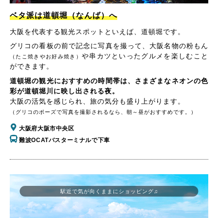
ベタ派は道頓堀（なんば）へ
大阪を代表する観光スポットといえば、道頓堀です。
グリコの看板の前で記念に写真を撮って、大阪名物の粉もん
や串カツといったグルメを楽しむこと
（たこ焼きやお好み焼き）
ができます。
道頓堀の観光におすすめの時間帯は、さまざまなネオンの色
彩が道頓堀川に映し出される夜。
大阪の活気を感じられ、旅の気分も盛り上がります。
（グリコのポーズで写真を撮影されるなら、朝～昼がおすすめです。）
大阪府大阪市中央区
難波OCATバスターミナルで下車
駅近で気が向くままにショッピング♫