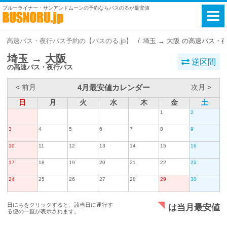
ブルーライナー・サンアンドムーンの予約ならバスのるが最安値
高速バス・夜行バス予約の【バスのる.jp】
埼玉 → 大阪 の高速バス・
埼玉 → 大阪
逆区間
の高速バス・夜行バス
4月最安値カレンダー
< 前月
次月 >
日
月
火
水
木
金
土
1
2
3
4
5
6
7
8
9
10
11
12
13
14
15
16
17
18
19
20
21
22
23
24
25
26
27
28
29
30
日にちをクリックすると、該当日に運行す
は当月最安値
る便の一覧が表示されます。