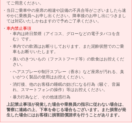
てご用意ください。
当日ご乗車中の座席の相違や設備の不具合等がございましたら速
やかに乗務員へお申し出ください。降車後のお申し出につきまし
ては対応いたしかねますので予めご了承ください。
車内禁止事項
車内は終日禁煙（アイコス、グローなどの電子タバコを含
む）です。
車内での飲酒はお断りしております、また泥酔状態でのご乗
車もお断りいたします。
臭いのきついもの（ファストフード等）の飲食はお控えくだ
さい。
ヘアスプレーや制汗スプレー（香水）など座席が汚れる、臭
いがつく製品の使用はお控えください。
消灯後、他のお客様の睡眠の妨げになる行為（騒ぐ、音漏
れ、スマートフォンの操作）等はお控えください。
暴力行為など、その他迷惑行為
上記禁止事項が発覚した場合や乗務員の指示に従わない場合は、
警察に連絡の上、下車を命じる場合もございます。また損害が発
生した場合にはお客様に損害賠償請求を行うことがあります。