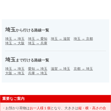
埼玉
から行ける路線一覧
埼玉
→
埼玉
埼玉
→
愛知
埼玉
→
滋賀
埼玉
→
京都
埼玉
→
大阪
埼玉
→
兵庫
埼玉
まで行ける路線一覧
埼玉
→
埼玉
愛知
→
埼玉
滋賀
→
埼玉
京都
→
埼玉
大阪
→
埼玉
兵庫
→
埼玉
重要なご案内
お預かり荷物は
お一人様１個
となり、大きさは
縦・横・高さの合