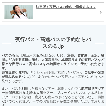
決定版！夜行バスの車内で睡眠するコツ
夜行バス・高速バスの予約ならバ
スのる.jp
バスのる.jpは埼玉⇔大阪をはじめ、USJ、京都、名古屋、金沢、福
岡などの主要路線に加え、人気温泉地、城崎温泉までの直行バスなど
様々な夜行バス・高速バスを24時間オンラインでご予約いただけま
す。
充電設備
や
無料Wi-Fi
といった設備が充実したバスや、
自転車や楽器
が積み込める
バスなど、あなたに合った夜行バス・高速バスがきっと
見つかるはず。
また、バスを利用した様々なツアーも展開。なかでも
航空祭見学ツア
ー
は
催行率94％を誇る人気ツアー。ブルーインパルス
による感動の
アクロバット飛行は一度見たら病みつきになること間違いなし。男性
だけでなく女性グループのお客様にも多数ご参加いただいておりま
す。