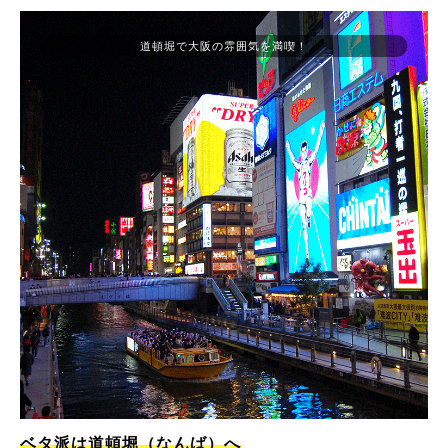
道頓堀で大阪の雰囲気を満喫！
ベタ派は道頓堀（なんば）へ