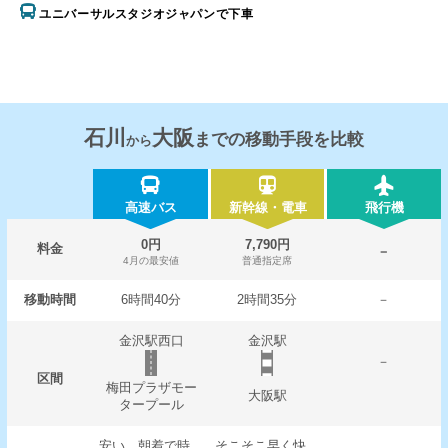
ユニバーサルスタジオジャパンで下車
石川
大阪
までの移動手段を比較
から
高速バス
新幹線・電車
飛行機
0円
7,790円
料金
－
4月の最安値
普通指定席
移動時間
6時間40分
2時間35分
－
金沢駅西口
金沢駅
－
区間
梅田プラザモー
大阪駅
タープール
安い。朝着で時
そこそこ早く快