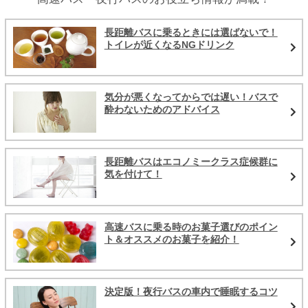
長距離バスに乗るときには選ばないで！
トイレが近くなるNGドリンク
気分が悪くなってからでは遅い！バスで
酔わないためのアドバイス
長距離バスはエコノミークラス症候群に
気を付けて！
高速バスに乗る時のお菓子選びのポイン
ト＆オススメのお菓子を紹介！
決定版！夜行バスの車内で睡眠するコツ