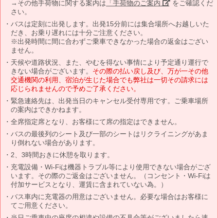
→その他手荷物に関する案内は
「手荷物のご案内」
をご確認くだ
さい。
バスは定刻に出発します。出発15分前には集合場所へお越しいた
だき、お乗り遅れには十分ご注意ください。
※出発時間に間に合わずご乗車できなかった場合の返金はござい
ません。
天候や道路状況、また、やむを得ない事情により予定通り運行で
きない場合がございます。
その際の払い戻し及び、万が一その他
交通機関の利用、宿泊が生じた場合でも弊社は一切その請求には
応じられませんので予めご了承ください。
緊急連絡先は、出発当日のキャンセル受付専用です。ご乗車場所
の案内はできかねます。
全席指定席となり、お客様にて席の指定はできません。
バスの最後列のシート及び一部のシートはリクライニングがあま
り倒れない場合があります。
2、3時間おきに休憩を取ります。
充電設備・Wi-Fiは機器トラブル等により使用できない場合がござ
います。その際のご返金はございません。（コンセント・Wi-Fiは
付加サービスとなり、運賃に含まれていない為。）
バス車内に充電器の用意はございません。必要な場合はお客様に
てご用意ください。
当日ご乗車中の座席の相違や設備の不具合等がございましたら速