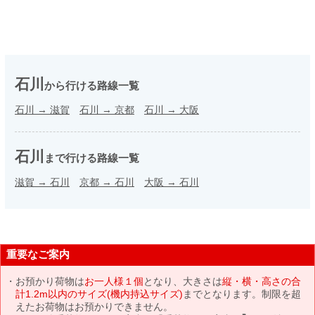
石川
から行ける路線一覧
石川
→
滋賀
石川
→
京都
石川
→
大阪
石川
まで行ける路線一覧
滋賀
→
石川
京都
→
石川
大阪
→
石川
重要なご案内
お預かり荷物は
お一人様１個
となり、大きさは
縦・横・高さの合
計1.2m以内のサイズ(機内持込サイズ)
までとなります。制限を超
えたお荷物はお預かりできません。