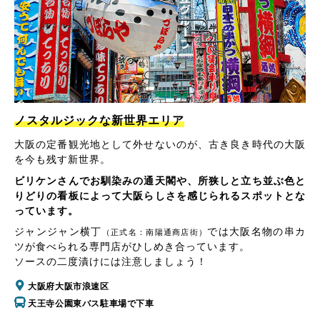
ノスタルジックな新世界エリア
大阪の定番観光地として外せないのが、古き良き時代の大阪
を今も残す新世界。
ビリケンさんでお馴染みの通天閣や、所狭しと立ち並ぶ色と
りどりの看板によって大阪らしさを感じられるスポットとな
っています。
ジャンジャン横丁
では大阪名物の串カ
（正式名：南陽通商店街）
ツが食べられる専門店がひしめき合っています。
ソースの二度漬けには注意しましょう！
大阪府大阪市浪速区
天王寺公園東バス駐車場で下車