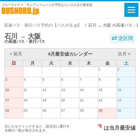
ブルーライナー・サンアンドムーンの予約ならバスのるが最安値
高速バス・夜行バス予約の【バスのる.jp】
石川 → 大阪 の高速バス・
石川 → 大阪
逆区間
の高速バス・夜行バス
4月最安値カレンダー
< 前月
次月 >
日
月
火
水
木
金
土
1
2
3
4
5
6
7
8
9
10
11
12
13
14
15
16
17
18
19
20
21
22
23
24
25
26
27
28
29
30
日にちをクリックすると、該当日に運行す
は当月最安値
る便の一覧が表示されます。