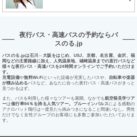
夜行バス・高速バスの予約ならバ
スのる.jp
バスのる.jpは石川⇔大阪をはじめ、USJ、京都、名古屋、金沢、福
岡などの主要路線に加え、人気温泉地、城崎温泉までの直行バスなど
様々な夜行バス・高速バスを24時間オンラインでご予約いただけま
す。
充電設備
や
無料Wi-Fi
といった設備が充実したバスや、
自転車や楽器
が積み込める
バスなど、あなたに合った夜行バス・高速バスがきっと
見つかるはず。
また、バスを利用した様々なツアーも展開。なかでも
航空祭見学ツア
ー
は
催行率94％を誇る人気ツアー。ブルーインパルス
による感動の
アクロバット飛行は一度見たら病みつきになること間違いなし。男性
だけでなく女性グループのお客様にも多数ご参加いただいておりま
す。