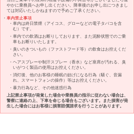
やかに乗務員へお申し出ください。降車後のお申し出につきまし
ては対応いたしかねますので予めご了承ください。
車内禁止事項
車内は終日禁煙（アイコス、グローなどの電子タバコを含
む）です。
車内での飲酒はお断りしております、また泥酔状態でのご乗
車もお断りいたします。
臭いのきついもの（ファストフード等）の飲食はお控えくだ
さい。
ヘアスプレーや制汗スプレー（香水）など座席が汚れる、臭
いがつく製品の使用はお控えください。
消灯後、他のお客様の睡眠の妨げになる行為（騒ぐ、音漏
れ、スマートフォンの操作）等はお控えください。
暴力行為など、その他迷惑行為
上記禁止事項が発覚した場合や乗務員の指示に従わない場合は、
警察に連絡の上、下車を命じる場合もございます。また損害が発
生した場合にはお客様に損害賠償請求を行うことがあります。