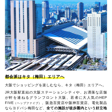
都会派はキタ（梅田）エリアへ
大阪でショッピングを楽しむなら、キタ（梅田）エリアへ。
JR大阪駅直結の大阪ステーションシティや、お洒落な店舗
が軒を連ねるグランフロント大阪、若者に大人気のHEP
FIVE
、阪急百貨店や阪神百貨店、電化製品
（ヘップファイブ）
ならヨドバシ梅田など、
全ての施設が徒歩圏内という好立地