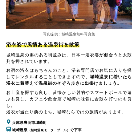
写真提供：城崎温泉無料写真集
浴衣姿で風情ある温泉街を散策
城崎温泉の趣のある街並みは、日本一浴衣姿が似合うと太鼓
判を押されています。
お宿の浴衣はもちろんのこと、浴衣専門店でお気に入りを探
してレンタルすることもできますので、
城崎温泉に着いたら
浴衣に着替えて温泉街のそぞろ歩きに出掛けましょう。
お土産を探すも良し、昔懐かしい射的やスマートボールで遊
ぶも良し、カフェや飲食店で城崎の味覚に舌鼓を打つのも良
し。
浴衣が当たり前のまち、城崎ならではの旅情があります。
兵庫県豊岡市城崎町
城崎温泉
で下車
（城崎温泉モータープール）