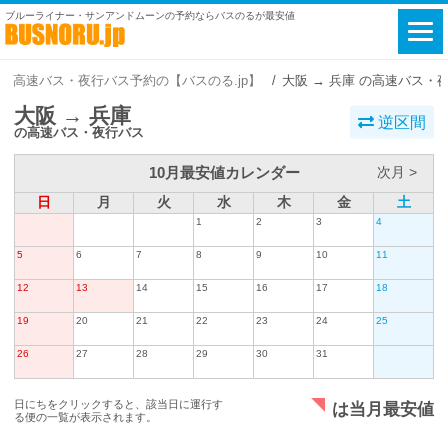
ブルーライナー・サンアンドムーンの予約ならバスのるが最安値
高速バス・夜行バス予約の【バスのる.jp】
大阪 → 兵庫 の高速バス・
大阪 → 兵庫
逆区間
の高速バス・夜行バス
10月最安値カレンダー
次月 >
日
月
火
水
木
金
土
1
2
3
4
5
6
7
8
9
10
11
12
13
14
15
16
17
18
19
20
21
22
23
24
25
26
27
28
29
30
31
日にちをクリックすると、該当日に運行す
は当月最安値
る便の一覧が表示されます。