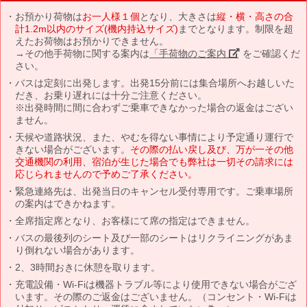
お預かり荷物は
お一人様１個
となり、大きさは
縦・横・高さの合
計1.2m以内のサイズ(機内持込サイズ)
までとなります。制限を超
えたお荷物はお預かりできません。
→その他手荷物に関する案内は
「手荷物のご案内」
をご確認くだ
さい。
バスは定刻に出発します。出発15分前には集合場所へお越しいた
だき、お乗り遅れには十分ご注意ください。
※出発時間に間に合わずご乗車できなかった場合の返金はござい
ません。
天候や道路状況、また、やむを得ない事情により予定通り運行で
きない場合がございます。
その際の払い戻し及び、万が一その他
交通機関の利用、宿泊が生じた場合でも弊社は一切その請求には
応じられませんので予めご了承ください。
緊急連絡先は、出発当日のキャンセル受付専用です。ご乗車場所
の案内はできかねます。
全席指定席となり、お客様にて席の指定はできません。
バスの最後列のシート及び一部のシートはリクライニングがあま
り倒れない場合があります。
2、3時間おきに休憩を取ります。
充電設備・Wi-Fiは機器トラブル等により使用できない場合がござ
います。その際のご返金はございません。（コンセント・Wi-Fiは