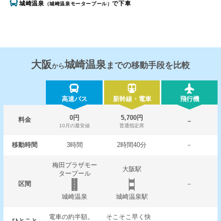
城崎温泉
で下車
（城崎温泉モータープール）
大阪
城崎温泉
までの移動手段を比較
から
高速バス
新幹線・電車
飛行機
0円
5,700円
料金
－
10月の最安値
普通指定席
移動時間
3時間
2時間40分
－
梅田プラザモー
大阪駅
タープール
区間
－
城崎温泉
城崎温泉駅
電車の約半額。
そこそこ早く快
ひとこと