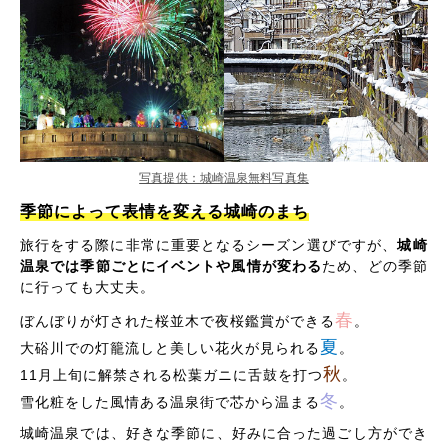
写真提供：城崎温泉無料写真集
季節によって表情を変える城崎のまち
旅行をする際に非常に重要となるシーズン選びですが、
城崎
温泉では季節ごとにイベントや風情が変わる
ため、どの季節
に行っても大丈夫。
春
ぼんぼりが灯された桜並木で夜桜鑑賞ができる
。
夏
大硲川での灯籠流しと美しい花火が見られる
。
秋
11月上旬に解禁される松葉ガニに舌鼓を打つ
。
冬
雪化粧をした風情ある温泉街で芯から温まる
。
城崎温泉では、好きな季節に、好みに合った過ごし方ができ