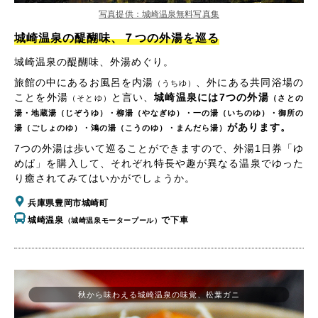
写真提供：城崎温泉無料写真集
城崎温泉の醍醐味、７つの外湯を巡る
城崎温泉の醍醐味、外湯めぐり。
旅館の中にあるお風呂を内湯
、外にある共同浴場の
（うちゆ）
ことを外湯
と言い、
城崎温泉には7つの外湯
（そとゆ）
（さとの
湯・地蔵湯（じぞうゆ）・柳湯（やなぎゆ）・一の湯（いちのゆ）・御所の
があります。
湯（ごしょのゆ）・鴻の湯（こうのゆ）・まんだら湯）
7つの外湯は歩いて巡ることができますので、外湯1日券「ゆ
めぱ」を購入して、それぞれ特長や趣が異なる温泉でゆった
り癒されてみてはいかがでしょうか。
兵庫県豊岡市城崎町
城崎温泉
で下車
（城崎温泉モータープール）
秋から味わえる城崎温泉の味覚、松葉ガニ