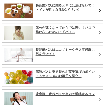
長距離バスに乗るときには選ばないで！
トイレが近くなるNGドリンク
気分が悪くなってからでは遅い！バスで
酔わないためのアドバイス
長距離バスはエコノミークラス症候群に
気を付けて！
高速バスに乗る時のお菓子選びのポイン
ト＆オススメのお菓子を紹介！
決定版！夜行バスの車内で睡眠するコツ