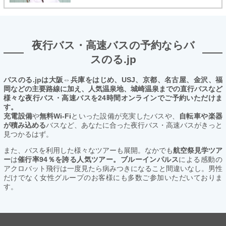
夜行バス・高速バスの予約ならバ
スのる.jp
バスのる.jpは大阪⇔兵庫をはじめ、USJ、京都、名古屋、金沢、福
岡などの主要路線に加え、人気温泉地、城崎温泉までの直行バスなど
様々な夜行バス・高速バスを24時間オンラインでご予約いただけま
す。
充電設備
や
無料Wi-Fi
といった設備が充実したバスや、
自転車や楽器
が積み込める
バスなど、あなたに合った夜行バス・高速バスがきっと
見つかるはず。
また、バスを利用した様々なツアーも展開。なかでも
航空祭見学ツア
ー
は
催行率94％を誇る人気ツアー。ブルーインパルス
による感動の
アクロバット飛行は一度見たら病みつきになること間違いなし。男性
だけでなく女性グループのお客様にも多数ご参加いただいておりま
す。