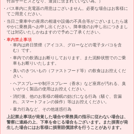
付加サービスとなり、運賃に含まれていない為。）
バス車内に充電器の用意はございません。必要な場合はお客様に
てご用意ください。
当日ご乗車中の座席の相違や設備の不具合等がございましたら速
やかに乗務員へお申し出ください。降車後のお申し出につきまし
ては対応いたしかねますので予めご了承ください。
車内禁止事項
車内は終日禁煙（アイコス、グローなどの電子タバコを含
む）です。
車内での飲酒はお断りしております、また泥酔状態でのご乗
車もお断りいたします。
臭いのきついもの（ファストフード等）の飲食はお控えくだ
さい。
ヘアスプレーや制汗スプレー（香水）など座席が汚れる、臭
いがつく製品の使用はお控えください。
消灯後、他のお客様の睡眠の妨げになる行為（騒ぐ、音漏
れ、スマートフォンの操作）等はお控えください。
暴力行為など、その他迷惑行為
上記禁止事項が発覚した場合や乗務員の指示に従わない場合は、
警察に連絡の上、下車を命じる場合もございます。また損害が発
生した場合にはお客様に損害賠償請求を行うことがあります。