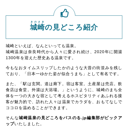
きのさき
城崎
の見どころ紹介
城崎といえば、なんといっても温泉。
城崎温泉は奈良時代から人々に愛され続け、2020年に開湯
1300年を迎えた歴史ある温泉です。
今もなおタイムスリップしたかのような大昔の街並みを残し
ており、「日本一ゆかた姿が似合うまち」として有名です。
また、「駅は玄関。道は廊下。宿は客室。土産屋は売店。飲
食店は食堂。外湯は大浴場。」というように、城崎のまち全
体を一つの大きな宿として考えるホスピタリティあふれる接
客が魅力的で、訪れた人々は温泉でカラダを、おもてなしで
ココロを温めることができます。
そんな
城崎温泉の見どころをバスのる.jp編集部がピックア
ップ
いたしました。