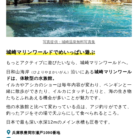
写真提供：城崎温泉無料写真集
城崎マリンワールドでめいっぱい遊ぶ
もっとアクティブに遊びたいなら、城崎マリンワールドへ。
日和山海岸
沿いにある
城崎マリンワール
（ひよりやまかいがん）
ドは、体験型の水族館。
イルカやアシカのショーは毎年内容が変わり、ペンギンと一
緒に散歩ができたり、イルカにタッチしたりと、海の生き物
たちとふれあえる機会が多いことが魅力です。
他の水族館と比べて変わっている点は、アジ釣りができて、
釣ったアジをその場で天ぷらにして食べられるところ。
日本で最も深い水深12mのメイン水槽も圧巻です。
兵庫県豊岡市瀬戸1090番地