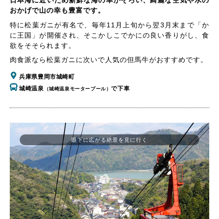
日本海に近いため新鮮な海の幸がそろい、綺麗な空気や水の
おかげで山の幸も豊富です。
特に松葉ガニが有名で、毎年11月上旬から翌3月末まで「か
に王国」が開催され、そこかしこでかにの良い香りがし、食
欲をそそられます。
肉食派なら松葉ガニに次いで人気の但馬牛がおすすめです。
兵庫県豊岡市城崎町
城崎温泉
で下車
（城崎温泉モータープール）
眼下に広がる絶景を見に行く