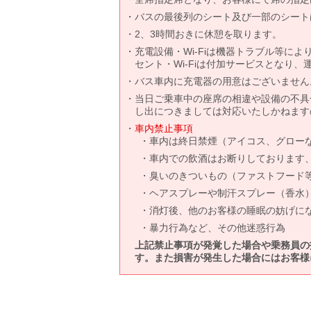
バスの最後列のシート及び一部のシート
2、3時間おきに休憩を取ります。
充電設備・Wi-Fiは機器トラブル等に
セント・Wi-Fiは付加サービスとなり
バス車内に充電器の用意はございません
当日ご乗車中の座席の相違や設備の不具
し出につきましては対応いたしかねます
車内禁止事項
車内は終日禁煙（アイコス、グロー
車内での飲酒はお断りしております
臭いのきついもの（ファストフード
ヘアスプレーや制汗スプレー（香水
消灯後、他のお客様の睡眠の妨げに
暴力行為など、その他迷惑行為
上記禁止事項が発覚した場合や乗務員の
す。また損害が発生した場合にはお客様