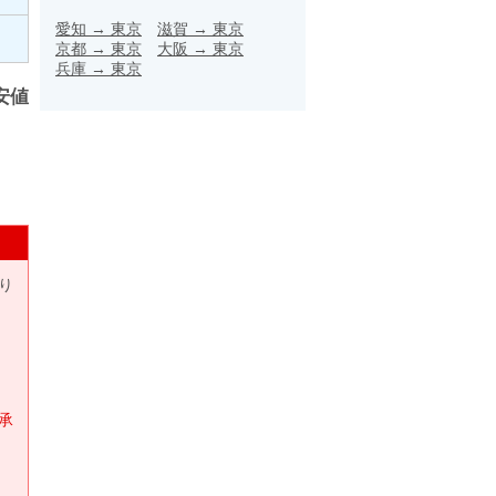
愛知
→
東京
滋賀
→
東京
京都
→
東京
大阪
→
東京
兵庫
→
東京
安値
り
承