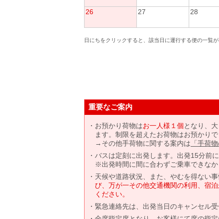
26
27
28
日にちをクリックすると、該当日に運行する便の一覧が
重要なご案内
お預かり荷物は
お一人様１個
となり、大
ます。制限を超えたお荷物はお預かりで
→その他手荷物に関する案内は
「手荷物
バスは定刻に出発します。出発15分前
※出発時間に間に合わずご乗車できなか
天候や道路状況、また、やむを得ない事
び、万が一その他交通機関の利用、宿泊
ください。
緊急連絡先は、出発当日のキャンセル受
全席指定席となり、お客様にて席の指定