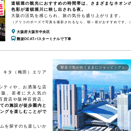
道頓堀の観光におすすめの時間帯は、さまざまなネオン
色彩が道頓堀川に映し出される夜。
大阪の活気を感じられ、旅の気分も盛り上がります。
（グリコのポーズで写真を撮影されるなら、朝～昼がおすすめです。
大阪府大阪市中央区
難波OCATバスターミナルで下車
駅近で気が向くままにショッピング♫
、キタ（梅田）エリア
シティや、お洒落な店
大阪、若者に大人気の
百貨店や阪神百貨店、
ての施設が徒歩圏内と
ングを楽しむことがで
ムを探すのも楽しいか