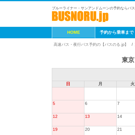
ブルーライナー・サンアンドムーンの予約ならバス
HOME
予約から乗車まで
高速バス・夜行バス予約の【バスのる.jp】
東京
日
月
火
5
6
7
12
13
14
19
20
21