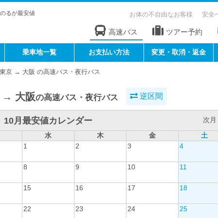
のるが最安値
お体の不自由なお客様
安全
高速バス
ツアー予約
乗車地一覧
お支払い方法
変更・取消・返金
東京 → 大阪 の高速バス・夜行バス
 → 大阪
逆区間
の高速バス・夜行バス
10月最安値カレンダー
次月 
水
木
金
土
1
2
3
4
8
9
10
11
15
16
17
18
22
23
24
25