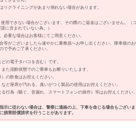
はリクライニングがあまり倒れない場合があります。
より使用できない場合がございます。その際のご返金はございません。（
、運賃に含まれていない為。）
。必要な場合はお客様にてご用意ください。
合等がございましたら速やかに乗務員へお申し出ください。降車後のお
ので予めご了承ください。
などの電子タバコを含む）です。
、また泥酔状態でのご乗車もお断りいたします。
等）の飲食はお控えください。
）など座席が汚れる、臭いがつく製品の使用はお控えください。
なる行為（騒ぐ、音漏れ、スマートフォンの操作）等はお控えください
指示に従わない場合は、警察に連絡の上、下車を命じる場合もございま
に損害賠償請求を行うことがあります。