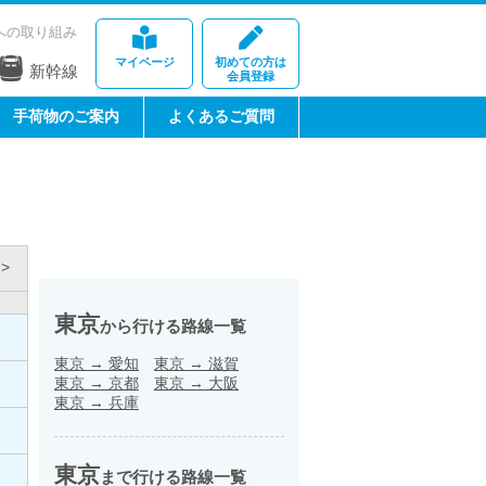
への取り組み
マイページ
初めての方は
新幹線
会員登録
手荷物のご案内
よくあるご質問
>
東京
から行ける路線一覧
東京
→
愛知
東京
→
滋賀
東京
→
京都
東京
→
大阪
東京
→
兵庫
東京
まで行ける路線一覧