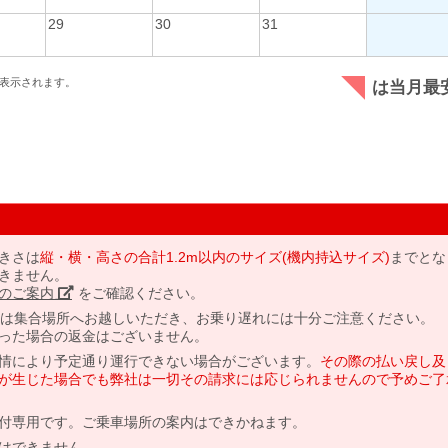
29
30
31
表示されます。
は当月最
きさは
縦・横・高さの合計1.2m以内のサイズ(機内持込サイズ)
までとな
きません。
のご案内」
をご確認ください。
には集合場所へお越しいただき、お乗り遅れには十分ご注意ください。
った場合の返金はございません。
情により予定通り運行できない場合がございます。
その際の払い戻し及
が生じた場合でも弊社は一切その請求には応じられませんので予めご了
付専用です。ご乗車場所の案内はできかねます。
はできません。